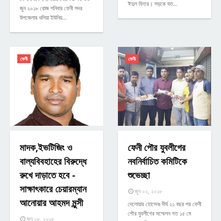
ঈদুল ফিতর। সড়কে যত…
জুন ২০১৮ রোজ শনিবার ফেনী সদর
উপজেলার ধলিয়া ইউনিয়…
ফেনী
ফেনী
মাদক,ইভটিজিং ও
ফেনী পৌর যুবলীগের
বাল্যবিবহাহের বিরুদ্ধে
নবনির্বাচিত কমিটিকে
রুখে দাড়াতে হবে -
শুভেচ্ছা
সাক্ষাৎকারে চেয়ারম্যান
জুন ০২, ২০১৮
আনোয়ার আহমদ মুন্সী
দেলোয়ার হোসেনঃ দীর্ঘ ২১ বছর পর ফেনী
পৌর যুবলীগের সম্মেলন গত ১৫ মে
জুন ০৮, ২০১৮