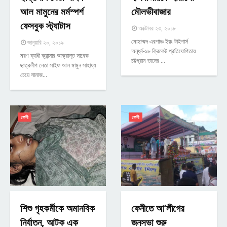
আল মামুনের মর্মস্পর্শ
মৌলভীবাজার
ফেসবুক স্ট্যাটাস
অক্টোবর ২৩, ২০১৮
মোহাম্মদ এরশাদঃ ইয়ং টাইগার্স
জানুয়ারি ২০, ২০১৯
অনূর্ধ্ব-১৮ ক্রিকেট প্রতিযোগিতায়
মরণ ব্যাধী ক্যান্সার আক্রান্ত সাবেক
চট্টগ্রাম তাদের …
ছাত্রলীগ নেতা সাইফ আল মামুন সাহায্য
চেয়ে সামাজ…
ফেনী
ফেনী
শিশু গৃহকর্মীকে অমানবিক
ফেনীতে আ’লীগের
নির্যাতন, আটক এক
জনসভা শুরু