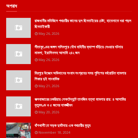
অপরাধ
রাজধানীর মতিঝিলে পথচারীর কানের দুল ছিনতাইয়ের চেষ্টা, হাতেনাতে ধরা পড়ল
ছিনতাইকারী
May 26, 2026
সীতাকুণ্ডের জঙ্গল সলিমপুরে যৌথ বাহিনীর ক্যাম্প গুঁড়িয়ে দেওয়ার ঘটনায়
মামলা, ইয়াসিনসহ আসামি ২৪২ জন
May 26, 2026
মিরপুরে উচ্ছেদ অভিযানের সংবাদ সংগ্রহের সময় পুলিশের বর্বরোচিত হামলার
শিকার দুই সাংবাদিক
May 21, 2026
কক্সবাজারের চকরিয়ায় লেফটেন্যান্ট তানজিম হত্যা মামলার রায়: ৪ আসামির
মৃত্যুদণ্ড ও ৫ জনের যাবজ্জীবন
May 20, 2026
বাঁশখালী'তে সড়ক দুর্ঘটনায় এক পথচারীর মৃত্যু
November 18, 2024