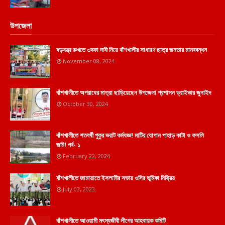
উপজেলা
ষড়যন্ত্র রুখতে ৩দফা দাবী নিয়ে বাঁশখালীর সাধারণ ছাত্র জনতার মানববন্ধন
November 08, 2024
বাঁশখালীতে অপরাধের মাত্রা ছাড়িয়েছেন উপজেলা প্রশাসন ড্রাইভার জুনাইদ
October 30, 2024
বাঁশখালীতে শতবর্ষী পুকুর ভরাট কর্মযজ্ঞ! মাটির যোগান পাহাড় কাটা ও ফসলি
জমি! পর্ব- ১
February 22, 2024
বাঁশখালীতে জামায়াতে ইসলামীর সভায় ওসির ভূমিকা নিষ্ক্রিয়
July 03, 2023
বাঁশখালীতে আওয়ামী মৎস্যজীবী লীগের আহবায়ক কমিটি