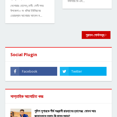
মঙ্গলবার ডি এম…
দেলোয়ার হোসেন,ফেনী: ফেনী সদর
উপজেলা ৮ নং ধলিয়া ইউনিয়নের
চেয়ারম্যান আনোয়ার আহমদ ম…
পুরাতন পোস্টসমূহ
Social Plugin
সাপ্তাহিক আলোচিত খবর
পুলিশ সুপারকে শীর্ষ সন্ত্রাসী রায়হানের চ্যালেঞ্জ: দোযখ আর
জাহান্নামে তফাৎ কি মাসুদ স্যার?