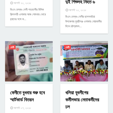
দুই শিশুসহ নিহত ৬
আগস্ট ২০, ২০১৮
বিএন ডেস্কঃ ফেনী শহরতলীর বিসিক
আগস্ট ২০, ২০১৮
শিল্পনগরী এলাকায় আজ সোমবার ভোরে
বিএন ডেস্কঃ ফেনীর ছাগলনাইয়া
র‌্যাবের সঙ্গে ক…
উপজেলার মুহুরীগঞ্জ এলাকায় নোয়াখালীর
দিকে চট্টগ্রামম…
ফেনী
ফেনী
ফেনীতে বুধবার শুরু হবে
ধলিয়া যুবলীগের
স্মার্টকার্ড বিতরন
কর্মীসভায় নেতাকর্মীদের
ঢল
আগস্ট ০৭, ২০১৮