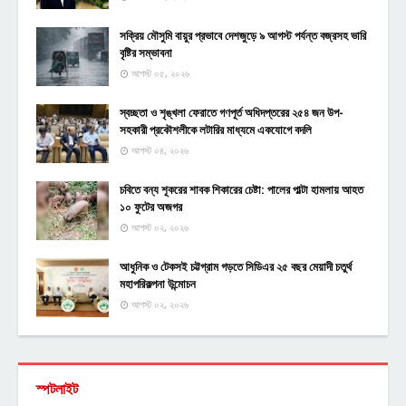
সক্রিয় মৌসুমি বায়ুর প্রভাবে দেশজুড়ে ৯ আগস্ট পর্যন্ত বজ্রসহ ভারি
বৃষ্টির সম্ভাবনা
আগস্ট ০৫, ২০২৬
স্বচ্ছতা ও শৃঙ্খলা ফেরাতে গণপূর্ত অধিদপ্তরের ২৫৪ জন উপ-
সহকারী প্রকৌশলীকে লটারির মাধ্যমে একযোগে বদলি
আগস্ট ০৪, ২০২৬
চবিতে বন্য শূকরের শাবক শিকারের চেষ্টা: পালের পাল্টা হামলায় আহত
১০ ফুটের অজগর
আগস্ট ০২, ২০২৬
আধুনিক ও টেকসই চট্টগ্রাম গড়তে সিডিএর ২৫ বছর মেয়াদী চতুর্থ
মহাপরিকল্পনা উন্মোচন
আগস্ট ০২, ২০২৬
স্পটলাইট