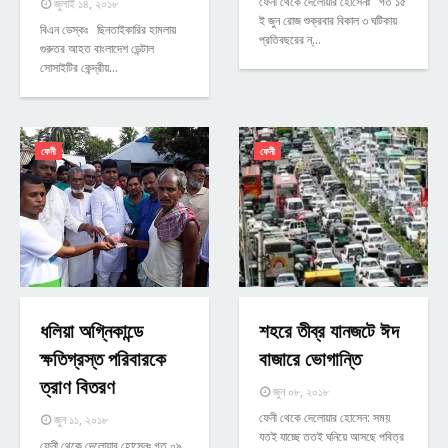
ফেনী থেকে দেলোয়ার হোসেনঃ গত ১৫
জুলাই ১৪, ২০১৮
ই জুন রোজ শুক্রবার বিকাল ৩ ঘটিকায়
বিএন ডেস্কঃ ছিনতাইকারির হামলায়
প্রতিবছরের ন্…
গুরুতর আহত বাংলাদেশ ডেন্টাল
সোসাইটির কেন্দ্রীয়…
ফেনী
ফেনী
ধলিয়া অগ্নিকান্ডে
শহরে তীব্র যানজটে ঈদ
ক্ষতিগ্রস্ত পরিবারকে
বাজারে ভোগান্তি
ত্রাণ বিতরণ
জুন ০৮, ২০১৮
ফেনী থেকে দেলোয়ার হোসেন: সময়
জুন ১১, ২০১৮
যতই যাচ্ছে ততই ঘনিয়ে আসছে পবিত্র
ফেনী থেকে দেলোয়ার হোসেনঃ গত ০৯