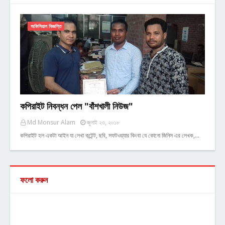
অফিসিয়াল বিজ্ঞপ্তি
কপিরাইট নিবন্ধন পেল "বাঁশখালী নিউজ"
Md Monsur Alam
জুলাই ২৩, ২০১৮
কপিরাইট হল একটা আইন যা লেখা কন্টেন্ট, ছবি, সফটওয়্যার কিংবা যে কোনো জিনিস এর লেখক,…
ফলো করুন