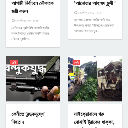
আগামী নির্বাচনে নৌকাকে
'আনোয়ার আহম্মদ মুন্সী '
জয়ী করুন
সেপ্টেম্বর ০৩, ২০১৮
দেলোয়ার হোসেন ফেনীঃ ফেনী সদর
সেপ্টেম্বর ০৩, ২০১৮
উপজেলার ধলিয়া ইউনিয়নের চেয়ারম্যান
ফেনী সদর প্রতিনিধিঃ আগামী জাতীয়
আনোয়ার আহম্মদ মুন…
সংসদ নির্বাচনে ফেনীর তিনটি আসনে
নৌকার প্রার্থীকে…
ফেনী
ফেনী
ফেনীতে ‘বন্দুকযুদ্ধে’
মাইক্রোবাসে গরু
নিহত ২
বোঝাই ট্রাকের ধাক্কা,