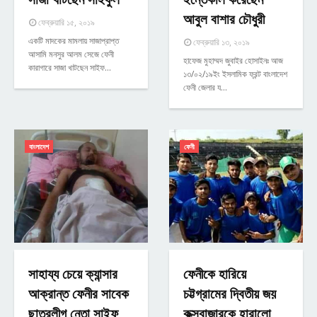
আবুল বাশার চৌধুরী
ফেব্রুয়ারি ১৫, ২০১৯
একটি মাদকের মামলায় সাজাপ্রাপ্ত
ফেব্রুয়ারি ১৩, ২০১৯
আসামি মনসুর আলম সেজে ফেনী
হাফেজ মুহাম্মদ জুবাইর হোসাইনঃ আজ
কারাগারে সাজা খাটছেন সাইফ…
১৩/০২/১৯ইং ইসলামিক ফ্রন্ট বাংলাদেশ
ফেনী জেলার য…
বাংলাদেশ
ফেনী
সাহায্য চেয়ে ক্যান্সার
ফেনীকে হারিয়ে
আক্রান্ত ফেনীর সাবেক
চট্টগ্রামের দ্বিতীয় জয়
ছাত্রলীগ নেতা সাইফ
কক্সবাজারকে হারালো