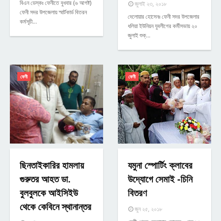
বিএন ডেস্কঃ ফেনীতে বুধবার (৬ আগষ্ট)
জুলাই ২৩, ২০১৮
ফেনী সদর উপজেলায় স্মার্টকার্ড বিতরন
দেলোয়ার হোসেনঃ ফেনী সদর উপজেলার
কর্মসূচী…
ধলিয়া ইউনিয়ন যুবলীগের কর্মীসভায় ২০
জুলাই শুক্…
ফেনী
ফেনী
ছিনতাইকারির হামলায়
যমুনা স্পাের্টিং ক্লাবের
গুরুতর আহত ডা.
উদ্যোগে সেমাই -চিনি
বুলবুলকে আইসিইউ
বিতরণ
থেকে কেবিনে স্থানান্তর
জুন ২৫, ২০১৮