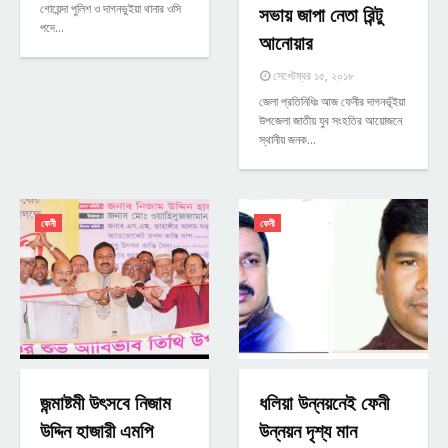
গোয়েন্দা পুলিশ ও দাগনভুইয়া থানার ওসি
সভায় জাপা নেতা রিন্টু
পদে…
আনোয়ার
সেপ্টেম্বর ১৫, ২০১৮
জেলা প্রতিনিধিঃ আজ ফেনীর দাগনভূঁইয়া
উপজেলা জাতীয় যুব সংহতির আয়োজনে
স্থানীয় জনক…
ফেনী
ফেনী
জন্মাষ্টমী উৎসবে নিজাম
ধলিয়া উন্নয়নেই ফেনী
উদ্দিন হাজারী এমপি
উন্নয়ন দৃশ্য মান