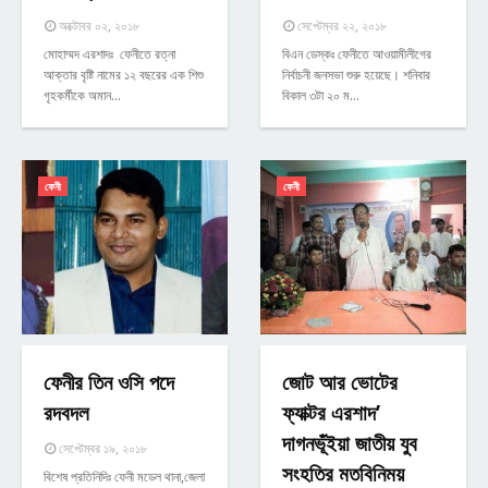
অক্টোবর ০২, ২০১৮
সেপ্টেম্বর ২২, ২০১৮
মোহাম্মদ এরশাদঃ ফেনীতে রত্না
বিএন ডেস্কঃ ফেনীতে আওয়ামীলীগের
আক্তার বৃষ্টি নামের ১২ বছরের এক শিশু
নির্বাচনী জনসভা শুরু হয়েছে। শনিবার
গৃহকর্মীকে অমান…
বিকাল ৩টা ২০ ম…
ফেনী
ফেনী
ফেনীর তিন ওসি পদে
জোট আর ভোটের
রদবদল
ফ্যাক্টর এরশাদ’
দাগনভূঁইয়া জাতীয় যুব
সেপ্টেম্বর ১৯, ২০১৮
সংহতির মতবিনিময়
বিশেষ প্রতিনিদিঃ ফেনী মডেল থানা,জেলা