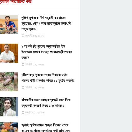
্তাহিক আলোচিত খবর
পুলিশ সুপারকে শীর্ষ সন্ত্রাসী রায়হানের
চ্যালেঞ্জ: দোযখ আর জাহান্নামে তফাৎ কি
মাসুদ স্যার?
আগস্ট ০৪, ২০২৬
৯ আগস্ট চট্টগ্রামের বন্যাকবলিত তিন
উপজেলা সফরে যাচ্ছেন প্রধানমন্ত্রী তারেক
রহমান
আগস্ট ০৪, ২০২৬
চবিতে বন্য শূকরের শাবক শিকারের চেষ্টা:
পালের পাল্টা হামলায় আহত ১০ ফুটের অজগর
আগস্ট ০২, ২০২৬
বাঁশখালীর সরলে মাছের প্রজেক্ট দখল নিয়ে
রক্তক্ষয়ী সংঘর্ষে নিহত ১ ও আহত ২
জুলাই ৩১, ২০২৬
জুলাই স্মৃতিস্তম্ভে শ্রদ্ধা নিবেদন শেষে
তারেক রহমানের অবদানের কথা জানালেন