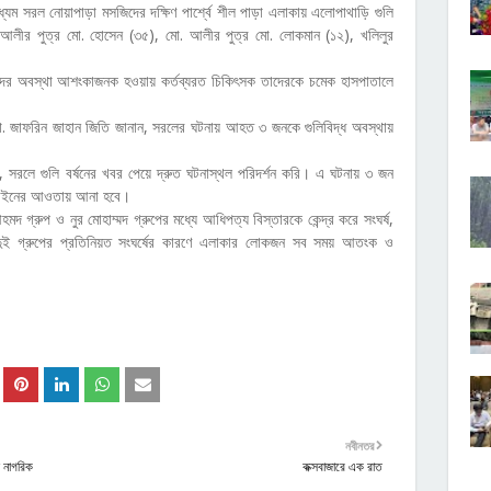
যম সরল নোয়াপাড়া মসজিদের দক্ষিণ পার্শ্বে শীল পাড়া এলাকায় এলোপাথাড়ি গুলি
আলীর পুত্র মো. হোসেন (৩৫), মো. আলীর পুত্র মো. লোকমান (১২), খলিলুর
দের অবস্থা আশংকাজনক হওয়ায় কর্তব্যরত চিকিৎসক তাদেরকে চমেক হাসপাতালে
ডা. জাফরিন জাহান জিতি জানান, সরলের ঘটনায় আহত ৩ জনকে গুলিবিদ্ধ অবস্থায়
, সরলে গুলি বর্ষনের খবর পেয়ে দ্রুত ঘটনাস্থল পরিদর্শন করি। এ ঘটনায় ৩ জন
র আইনের আওতায় আনা হবে।
মদ গ্রুপ ও নুর মোহাম্মদ গ্রুপের মধ্যে আধিপত্য বিস্তারকে কেন্দ্র করে সংঘর্ষ,
ই দুই গ্রুপের প্রতিনিয়ত সংঘর্ষের কারণে এলাকার লোকজন সব সময় আতংক ও
নবীনতর
ী নাগরিক
কক্সবাজারে এক রাত