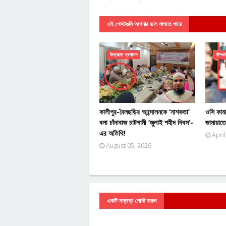
এই পোস্টগুলি আপনার ভাল লাগতে পারে
উপজেলা প্রশাসন
বাঁশখা
কালীপুর-বৈলছড়ির আন্দোলনকে ‘নাশকতা’
ওসি কাম
বলা চাঁদাবাজ চাটগামী ‘জুলাই শহীদ দিবস’-
জামায়াত
এর অতিথি!
April
August 05, 2026
একটি মন্তব্য পোস্ট করুন