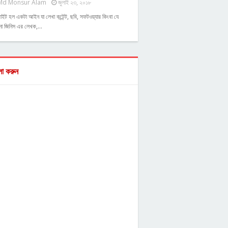
Md Monsur Alam
জুলাই ২৩, ২০১৮
াইট হল একটা আইন যা লেখা কন্টেন্ট, ছবি, সফটওয়্যার কিংবা যে
ো জিনিস এর লেখক,…
ো করুন