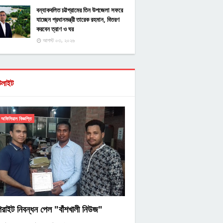
বন্যাকবলিত চট্টগ্রামের তিন উপজেলা সফরে
যাচ্ছেন প্রধানমন্ত্রী তারেক রহমান, বিতরণ
করবেন ত্রাণ ও ঘর
আগস্ট ০৩, ২০২৬
টলাইট
অফিসিয়াল বিজ্ঞপ্তি
িরাইট নিবন্ধন পেল "বাঁশখালী নিউজ"