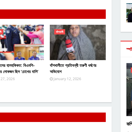
লী
বাঁশখালী
স্প
ালের হালহকিকত: বিএনপি-
বাঁশখালীতে প্রতিবন্ধী তরুণী ধর্ষণের
ের লোকজন ছিল ‘চোখের বালি’
অভিযোগ
 27, 2026
January 12, 2026
কপ