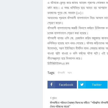
এ ঘটনাকে কেন্দ্র করে জাফর আহমদ গ্রুপের লোকজন মধ্
বর্ষণ করে। এ সময় গুলিবিদ্ধ হয়ে আহত হয় আশরাফ 
রহমানের পুত্র মো. ফরহাদ (১৮)।
আহতদের প্রথমে বাঁশখালী হাসপাতালে নিয়ে আসলে তা
প্রেরণ করেন।
বাঁশখালী হাসপাতালের জরুরী বিভাগে কর্মরত চিকিৎসক 
চমেক হাসপাতালে প্রেরণ করা হয়েছে।
বাঁশখালী থানার ওসি মো. রেজাউল করিম মজুমদার জানান
গুলিবিদ্ধ হয়েছে বলে খবর পেয়েছে। ঘটনায় জড়িতদে
উল্লেখ্য, সরল ইউনিয়নে দীর্ঘদিন যাবৎ মেম্বার জাফর আহ
ধাওয়া পাল্টা ধাওয়া ও গুলি বর্ষনের ঘটনা ঘটে। এ
ভীতসন্ত্রস্ত হয়ে দিনযাপন করে।
চিটিজিটাইমস২৪.কম
Tags:
বাঁশখালী
সরল
Facebook
Twitter
পূর্বতন
বাঁশখালীতে পরিবহন নৈরাজ্য নিরসনের দাবীতে ''পরিকল্পিত বাঁশখাল
ঐক্য পরিষদের যাত্রা''