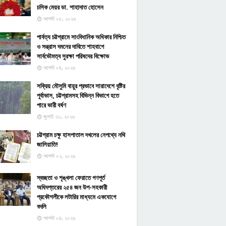
চসিক মেয়র ডা. শাহাদাত হোসেন
আগস্ট ০৫, ২০২৬
পার্বত্য চট্টগ্রামে সাংবিধানিক অধিকার নিশ্চিত
ও সন্ত্রাস দমনের দাবিতে শাহবাগে
সার্বভৌমত্ব সুরক্ষা পরিষদের বিক্ষোভ
আগস্ট ০৪, ২০২৬
সক্রিয় মৌসুমি বায়ুর প্রভাবে সারাদেশে বৃষ্টির
পূর্বাভাস, চট্টগ্রামসহ বিভিন্ন বিভাগে হতে
পারে ভারী বর্ষণ
জুলাই ৩১, ২০২৬
চট্টগ্রাম চক্ষু হাসপাতাল দখলের নেপথ্যে নথি
জালিয়াতি!
আগস্ট ০২, ২০২৬
স্বচ্ছতা ও শৃঙ্খলা ফেরাতে গণপূর্ত
অধিদপ্তরের ২৫৪ জন উপ-সহকারী
প্রকৌশলীকে লটারির মাধ্যমে একযোগে
বদলি
আগস্ট ০৪, ২০২৬