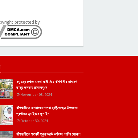
pyright protected by:
া
ষড়যন্ত্র রুখতে ৩দফা দাবী নিয়ে বাঁশখালীর সাধারণ
ছাত্র জনতার মানববন্ধন
November 08, 2024
বাঁশখালীতে অপরাধের মাত্রা ছাড়িয়েছেন উপজেলা
প্রশাসন ড্রাইভার জুনাইদ
October 30, 2024
বাঁশখালীতে শতবর্ষী পুকুর ভরাট কর্মযজ্ঞ! মাটির যোগান