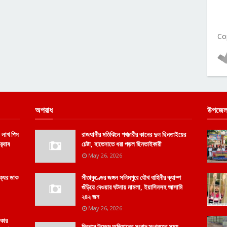
Co
অপরাধ
উপজেল
 লাখ পিস
রাজধানীর মতিঝিলে পথচারীর কানের দুল ছিনতাইয়ের
‌্যাব
চেষ্টা, হাতেনাতে ধরা পড়ল ছিনতাইকারী
May 26, 2026
ক্যের ডাক
সীতাকুণ্ডের জঙ্গল সলিমপুরে যৌথ বাহিনীর ক্যাম্প
গুঁড়িয়ে দেওয়ার ঘটনায় মামলা, ইয়াসিনসহ আসামি
২৪২ জন
May 26, 2026
িকার
মিরপুরে উচ্ছেদ অভিযানের সংবাদ সংগ্রহের সময়