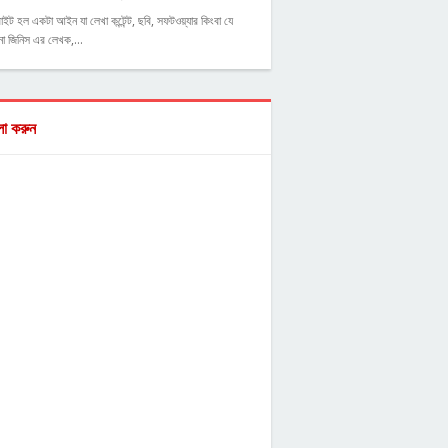
াইট হল একটা আইন যা লেখা কন্টেন্ট, ছবি, সফটওয়্যার কিংবা যে
ো জিনিস এর লেখক,…
ো করুন