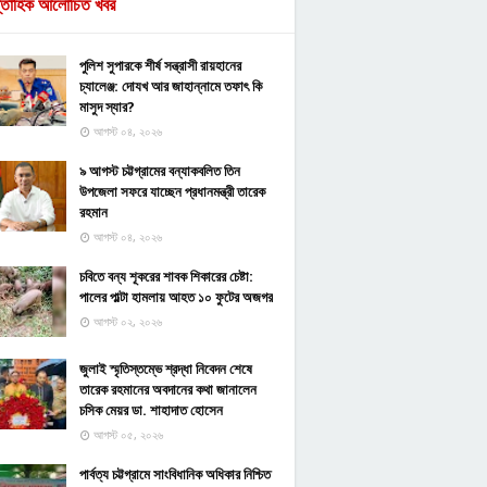
্তাহিক আলোচিত খবর
পুলিশ সুপারকে শীর্ষ সন্ত্রাসী রায়হানের
চ্যালেঞ্জ: দোযখ আর জাহান্নামে তফাৎ কি
মাসুদ স্যার?
আগস্ট ০৪, ২০২৬
৯ আগস্ট চট্টগ্রামের বন্যাকবলিত তিন
উপজেলা সফরে যাচ্ছেন প্রধানমন্ত্রী তারেক
রহমান
আগস্ট ০৪, ২০২৬
চবিতে বন্য শূকরের শাবক শিকারের চেষ্টা:
পালের পাল্টা হামলায় আহত ১০ ফুটের অজগর
আগস্ট ০২, ২০২৬
জুলাই স্মৃতিস্তম্ভে শ্রদ্ধা নিবেদন শেষে
তারেক রহমানের অবদানের কথা জানালেন
চসিক মেয়র ডা. শাহাদাত হোসেন
আগস্ট ০৫, ২০২৬
পার্বত্য চট্টগ্রামে সাংবিধানিক অধিকার নিশ্চিত