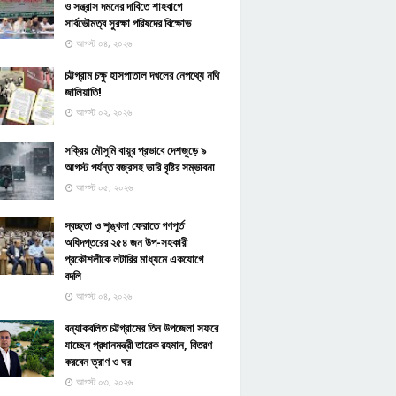
ও সন্ত্রাস দমনের দাবিতে শাহবাগে
সার্বভৌমত্ব সুরক্ষা পরিষদের বিক্ষোভ
আগস্ট ০৪, ২০২৬
চট্টগ্রাম চক্ষু হাসপাতাল দখলের নেপথ্যে নথি
জালিয়াতি!
আগস্ট ০২, ২০২৬
সক্রিয় মৌসুমি বায়ুর প্রভাবে দেশজুড়ে ৯
আগস্ট পর্যন্ত বজ্রসহ ভারি বৃষ্টির সম্ভাবনা
আগস্ট ০৫, ২০২৬
স্বচ্ছতা ও শৃঙ্খলা ফেরাতে গণপূর্ত
অধিদপ্তরের ২৫৪ জন উপ-সহকারী
প্রকৌশলীকে লটারির মাধ্যমে একযোগে
বদলি
আগস্ট ০৪, ২০২৬
বন্যাকবলিত চট্টগ্রামের তিন উপজেলা সফরে
যাচ্ছেন প্রধানমন্ত্রী তারেক রহমান, বিতরণ
করবেন ত্রাণ ও ঘর
আগস্ট ০৩, ২০২৬