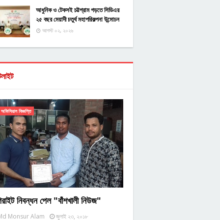
আধুনিক ও টেকসই চট্টগ্রাম গড়তে সিডিএর
২৫ বছর মেয়াদী চতুর্থ মহাপরিকল্পনা উন্মোচন
আগস্ট ০২, ২০২৬
টলাইট
অফিসিয়াল বিজ্ঞপ্তি
িরাইট নিবন্ধন পেল "বাঁশখালী নিউজ"
Md Monsur Alam
জুলাই ২৩, ২০১৮