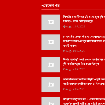
এলোমেলো খবর
সিলেটের ওসমানীনগরে দুই বাসের মুখোমুখি সং
শিশুসহ ৮ জনের মর্মান্তিক মৃত্যু
August 07, 2026
৫ আগস্টের নেপথ্য ঘটনা ও সেনাপ্রধানের 
সমাধানের বার্তার নেপথ্য কাহিনী জানালেন 
এলাহী আকবর
August 07, 2026
উদ্ধার হয়নি লুট হওয়া ১৩৩৮ আগ্নেয়াস্ত্র
বন্দী, জননিরাপত্তা নিয়ে বাড়ছে উদ্বেগ
August 07, 2026
আদিবাসীদের সাংবিধানিক স্বীকৃতি ও ভূমি সমস
স্থায়ী সমাধানের দাবি জানালেন ড. ইফতেখার
August 07, 2026
চট্টগ্রামের রাঙ্গুনিয়ায় বাস ও মোটরসাইকেলের
সংঘর্ষে বেসরকারি প্রতিষ্ঠানের কর্মচারী মোহাম