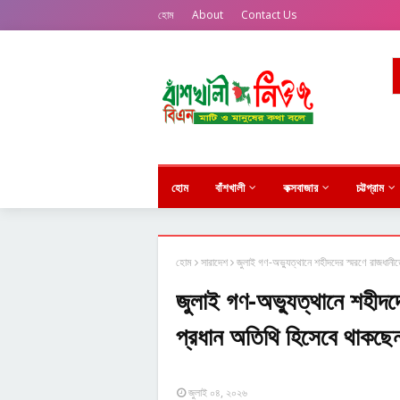
হোম
About
Contact Us
হোম
বাঁশখালী
কক্সবাজার
চট্টগ্রাম
হোম
সারাদেশ
জুলাই গণ-অভ্যুত্থানে শহীদদের স্মরণে রাজধানী
জুলাই গণ-অভ্যুত্থানে শহীদদ
প্রধান অতিথি হিসেবে থাকছেন 
জুলাই ০৪, ২০২৬