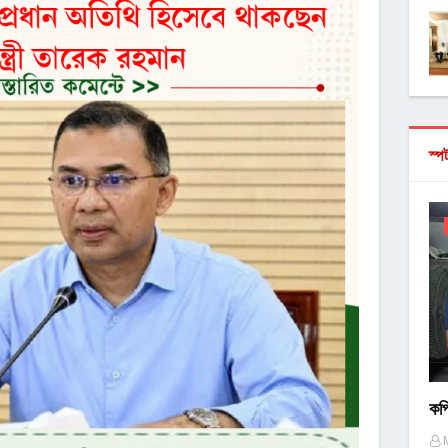
স্প
কপ