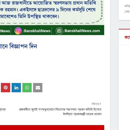
কপির
কোন
ফল
নবীনতর
্তব্য
রাজধানীতে জুলাই গণঅভ্যুত্থানে নিহতদের স্মরণসভা: প্রধান অতিথি হিসেবে
উপস্থিত প্রধানমন্ত্রী তারেক রহমান