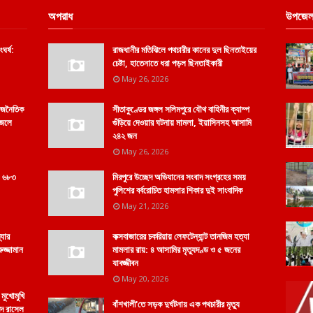
অপরাধ
উপজেল
ঘর্ষ:
রাজধানীর মতিঝিলে পথচারীর কানের দুল ছিনতাইয়ের
চেষ্টা, হাতেনাতে ধরা পড়ল ছিনতাইকারী
May 26, 2026
রাজনৈতিক
সীতাকুণ্ডের জঙ্গল সলিমপুরে যৌথ বাহিনীর ক্যাম্প
ফজলে
গুঁড়িয়ে দেওয়ার ঘটনায় মামলা, ইয়াসিনসহ আসামি
২৪২ জন
May 26, 2026
 ও ৬৮৩
মিরপুরে উচ্ছেদ অভিযানের সংবাদ সংগ্রহের সময়
পুলিশের বর্বরোচিত হামলার শিকার দুই সাংবাদিক
May 21, 2026
্যার
কক্সবাজারের চকরিয়ায় লেফটেন্যান্ট তানজিম হত্যা
ুজ্জামান
মামলার রায়: ৪ আসামির মৃত্যুদণ্ড ও ৫ জনের
যাবজ্জীবন
May 20, 2026
 মুখোমুখি
বাঁশখালী'তে সড়ক দুর্ঘটনায় এক পথচারীর মৃত্যু
্মদ রাসেল