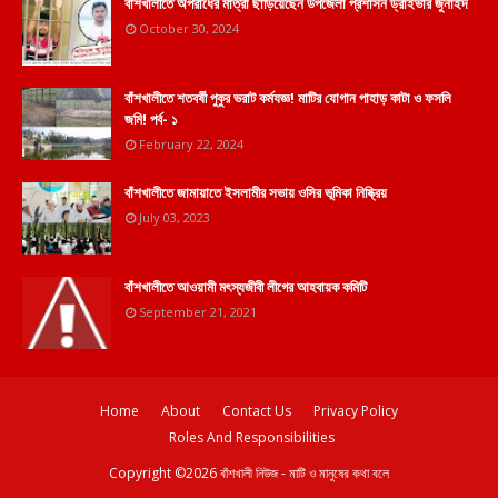
বাঁশখালীতে অপরাধের মাত্রা ছাড়িয়েছেন উপজেলা প্রশাসন ড্রাইভার জুনাইদ
October 30, 2024
বাঁশখালীতে শতবর্ষী পুকুর ভরাট কর্মযজ্ঞ! মাটির যোগান পাহাড় কাটা ও ফসলি
জমি! পর্ব- ১
February 22, 2024
বাঁশখালীতে জামায়াতে ইসলামীর সভায় ওসির ভূমিকা নিষ্ক্রিয়
July 03, 2023
বাঁশখালীতে আওয়ামী মৎস্যজীবী লীগের আহবায়ক কমিটি
September 21, 2021
Home
About
Contact Us
Privacy Policy
Roles And Responsibilities
Copyright ©
2026
বাঁশখালী নিউজ - মাটি ও মানুষের কথা বলে