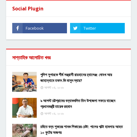
Social Plugin
সাপ্তাহিক আলোচিত খবর
পুলিশ সুপারকে শীর্ষ সন্ত্রাসী রায়হানের চ্যালেঞ্জ: দোযখ আর
জাহান্নামে তফাৎ কি মাসুদ স্যার?
আগস্ট ০৪, ২০২৬
৯ আগস্ট চট্টগ্রামের বন্যাকবলিত তিন উপজেলা সফরে যাচ্ছেন
প্রধানমন্ত্রী তারেক রহমান
আগস্ট ০৪, ২০২৬
চবিতে বন্য শূকরের শাবক শিকারের চেষ্টা: পালের পাল্টা হামলায় আহত
১০ ফুটের অজগর