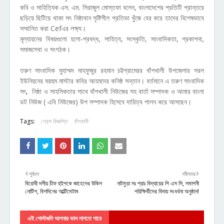
কবি ও সাহিত্যিক এস. এম. সিরাজুল মোস্তফা বলেন, বাংলাদেশের প্রতিটি প্রান্তরে
ছড়িয়ে ছিটিয়ে থাকা সৎ নিষ্ঠাবান সৃষ্টিশীল প্রতিভা খুঁজে বের করে তাদের বিশেষভাবে
সম্মানিত করা Cefএর লক্ষ্য।
মূল্যায়নের বিষয়গুলো হলো-প্রবদ্ধ, সাহিত্য, সংস্কৃতি, সাংবাদিকতা, প্রকাশনা,
সমাজসেবা ও সংগঠক।
তরুণ সাংবাদিক মুহাম্মদ মাহফুজুর রহমান চট্টগ্রামেরর বাঁশখালী উপজেলার সরল
ইউনিয়নের মরহুম মাস্টার কবির আহমদের কনিষ্ঠ সন্তান। বর্তমানে এ তরুণ সাংবাদিক
সৎ, নিষ্ঠা ও সাহসিকতার সাথে বাঁশখালী নিউজের সহ বার্তা সম্পাদক ও আমার বাংলা
ডট নিউজ ( এবি নিউজের) উপ সম্পাদক হিসেবে দায়িত্ব পালন করে আসছেন।
Tags:
প্রেস বিজ্ঞপ্তি
বাঁশখালী
পূর্বতন
নবীনতর
বিরোধী দলীয় চীফ হুইপকে জাহেদের উকিল
নাটমুড়া সঃ প্রাঃ বিদ্যায়ের পি এস সি, সমাপনী
নোটিশ, বিশদিনের আল্টিমেটাম
পরিক্ষির্থীদের বিদায় সংবর্ধনা অনুষ্ঠান!
এই পোস্টগুলি আপনার ভাল লাগতে পারে