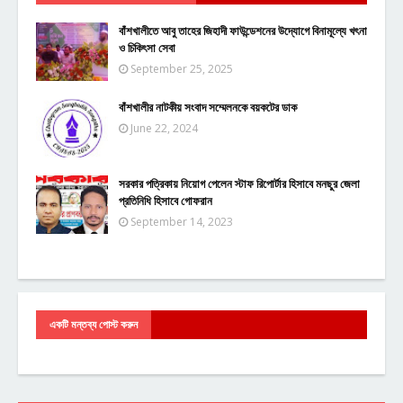
বাঁশখালীতে আবু তাহের জিহাদী ফাউন্ডেশনের উদ্যোগে বিনামূল্যে খৎনা
ও চিকিৎসা সেবা
September 25, 2025
বাঁশখালীর নাটকীয় সংবাদ সম্মেলনকে বয়কটের ডাক
June 22, 2024
সরকার পত্রিকায় নিয়োগ পেলেন স্টাফ রিপোর্টার হিসাবে মনছুর জেলা
প্রতিনিধি হিসাবে গোফরান
September 14, 2023
একটি মন্তব্য পোস্ট করুন