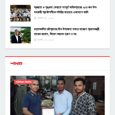
স্বচ্ছতা ও শৃঙ্খলা ফেরাতে গণপূর্ত অধিদপ্তরের ২৫৪ জন উপ-
সহকারী প্রকৌশলীকে লটারির মাধ্যমে একযোগে বদলি
আগস্ট ০৪, ২০২৬
বন্যাকবলিত চট্টগ্রামের তিন উপজেলা সফরে যাচ্ছেন প্রধানমন্ত্রী
তারেক রহমান, বিতরণ করবেন ত্রাণ ও ঘর
আগস্ট ০৩, ২০২৬
স্পটলাইট
অফিসিয়াল বিজ্ঞপ্তি