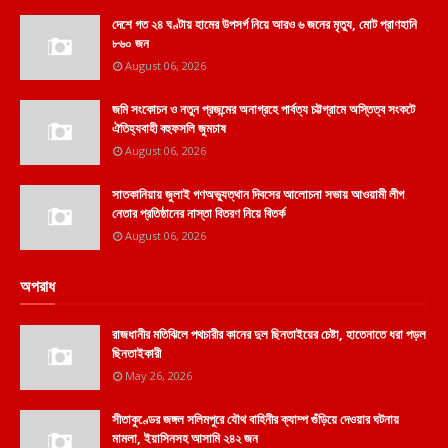
দেশে গত ২৪ ঘণ্টায় হামের উপসর্গ নিয়ে আরও ৬ জনের মৃত্যু, মোট প্রাণহানি
৮৬০ জন
August 06, 2026
জমি সংকোচন ও নতুন প্রজন্মের অনাগ্রহে পার্বত্য চট্টগ্রামে অস্তিত্ব সংকটে
ঐতিহ্যবাহী বহুফসলি জুমচাষ
August 06, 2026
সাতকানিয়ায় জুলাই গণঅভ্যুত্থান দিবসের আলোচনা সভায় আওয়ামী লীগ
নেতার প্রতিষ্ঠানের নাস্তা বিতরণ নিয়ে বিতর্ক
August 06, 2026
অপরাধ
রাজধানীর মতিঝিলে পথচারীর কানের দুল ছিনতাইয়ের চেষ্টা, হাতেনাতে ধরা পড়ল
ছিনতাইকারী
May 26, 2026
সীতাকুণ্ডের জঙ্গল সলিমপুরে যৌথ বাহিনীর ক্যাম্প গুঁড়িয়ে দেওয়ার ঘটনায়
মামলা, ইয়াসিনসহ আসামি ২৪২ জন