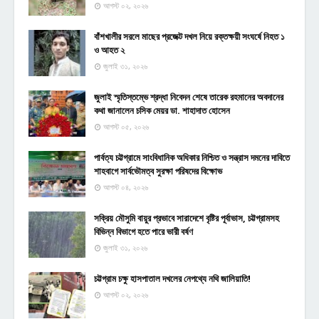
আগস্ট ০২, ২০২৬
বাঁশখালীর সরলে মাছের প্রজেক্ট দখল নিয়ে রক্তক্ষয়ী সংঘর্ষে নিহত ১
ও আহত ২
জুলাই ৩১, ২০২৬
জুলাই স্মৃতিস্তম্ভে শ্রদ্ধা নিবেদন শেষে তারেক রহমানের অবদানের
কথা জানালেন চসিক মেয়র ডা. শাহাদাত হোসেন
আগস্ট ০৫, ২০২৬
পার্বত্য চট্টগ্রামে সাংবিধানিক অধিকার নিশ্চিত ও সন্ত্রাস দমনের দাবিতে
শাহবাগে সার্বভৌমত্ব সুরক্ষা পরিষদের বিক্ষোভ
আগস্ট ০৪, ২০২৬
সক্রিয় মৌসুমি বায়ুর প্রভাবে সারাদেশে বৃষ্টির পূর্বাভাস, চট্টগ্রামসহ
বিভিন্ন বিভাগে হতে পারে ভারী বর্ষণ
জুলাই ৩১, ২০২৬
চট্টগ্রাম চক্ষু হাসপাতাল দখলের নেপথ্যে নথি জালিয়াতি!
আগস্ট ০২, ২০২৬