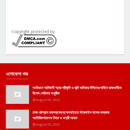
Copyright protected by:
এলোমেলো খবর
সংবিধানে আদিবাসী শব্দের স্বীকৃতি ও ভূমি অধিকার নিশ্চিতের দাবিতে রাজধানীতে
বিশেষ সেমিনার অনুষ্ঠিত
August 06, 2026
ঢাকা-চট্টগ্রাম মহাসড়কের ছাগলনাইয়ায় স্টারলাইন বাসের ধাক্কায়
অটোরিকশাচালক নিহত ও যাত্রী আহত
August 06, 2026