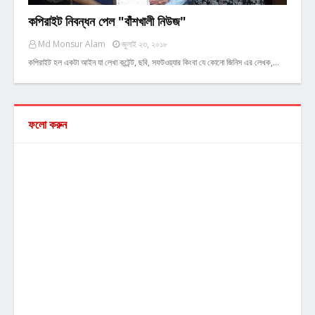
কপিরাইট নিবন্ধন পেল "বাঁশখালী নিউজ"
Md Monsur Alam
জুলাই ২৩, ২০১৮
কপিরাইট হল একটা আইন যা লেখা কন্টেন্ট, ছবি, সফটওয়্যার কিংবা যে কোনো জিনিস এর লেখক,…
ফলো করুন