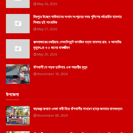
May 26, 2026
মিরপুরে উচ্ছেদ অভিযানের সংবাদ সংগ্রহের সময় পুলিশের বর্বরোচিত হামলার
শিকার দুই সাংবাদিক
May 21, 2026
কক্সবাজারের চকরিয়ায় লেফটেন্যান্ট তানজিম হত্যা মামলার রায়: ৪ আসামির
মৃত্যুদণ্ড ও ৫ জনের যাবজ্জীবন
May 20, 2026
বাঁশখালী'তে সড়ক দুর্ঘটনায় এক পথচারীর মৃত্যু
November 18, 2024
উপজেলা
ষড়যন্ত্র রুখতে ৩দফা দাবী নিয়ে বাঁশখালীর সাধারণ ছাত্র জনতার মানববন্ধন
November 08, 2024