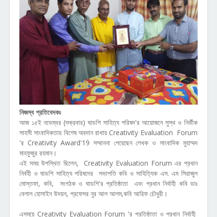
নিজস্ব প্রতিবেদকঃ
আজ ১৫ই নভেম্বর (শুক্রবার) ঘাডশি সাহিত্য পরিষদ'র আয়োজনে সুস্থ ও নির্ভীক
সাহসী সাংবাদিকতায় বিশেষ অবদান রাখায় Creativity Evaluation Forum
'র Creativity Award'19 সম্মাননা পেয়েছেন লেখক ও সাংবাদিক মুহাম্মদ
মাহফুজুর রহমান।
এই সময় উপস্থিত ছিলেন, Creativity Evaluation Forum এর প্রধান
নির্বহী ও ঘাডশি সাহিত্য পরিষদের সভাপতি কবি ও সাহিত্যিক এস. এম সিরাজুল
মোস্তফা, কবি, সংগঠক ও ঘাডশি'র প্রতিষ্ঠাতা এবং প্রধান নির্বাহী কবি ডাঃ
বেলাল হোসাইন উদয়ন, প্রফেসর নুর আল আলম,কবি আরিফ চৌধুরী।
এসময়ে Creativity Evaluation Forum 'র প্রতিষ্ঠাতা ও প্রধান নির্বাহী