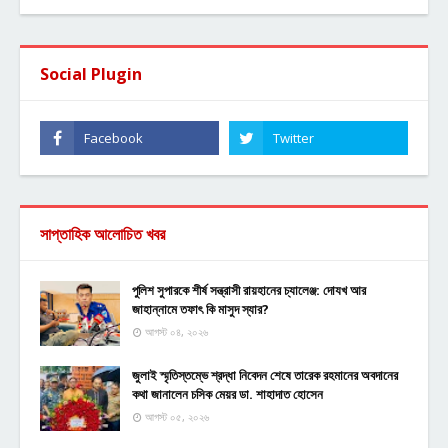
Social Plugin
সাপ্তাহিক আলোচিত খবর
পুলিশ সুপারকে শীর্ষ সন্ত্রাসী রায়হানের চ্যালেঞ্জ: দোযখ আর
জাহান্নামে তফাৎ কি মাসুদ স্যার?
আগস্ট ০৪, ২০২৬
জুলাই স্মৃতিস্তম্ভে শ্রদ্ধা নিবেদন শেষে তারেক রহমানের অবদানের
কথা জানালেন চসিক মেয়র ডা. শাহাদাত হোসেন
আগস্ট ০৫, ২০২৬