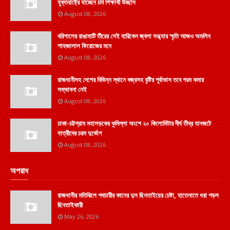
যুক্তরাষ্ট্রে যাচ্ছেন চবি শিক্ষার্থী উচ্ছাস
August 08, 2026
বরিশালের রাঙামাটি তীরের সেই হারিকেন জ্বলা সন্ধ্যার স্মৃতি আজও অমলিন
শাহজালাল ফিরোজের মনে
August 08, 2026
রাজধানীসহ দেশের বিভিন্ন স্থানে বজ্রসহ বৃষ্টির পূর্বাভাস তবে গরম কমার
সম্ভাবনা নেই
August 08, 2026
ঢাকা-চট্টগ্রাম মহাসড়কের কুমিল্লা অংশে ২০ কিলোমিটার দীর্ঘ তীব্র যানজটে
যাত্রীদের চরম দুর্ভোগ
August 08, 2026
অপরাধ
রাজধানীর মতিঝিলে পথচারীর কানের দুল ছিনতাইয়ের চেষ্টা, হাতেনাতে ধরা পড়ল
ছিনতাইকারী
May 26, 2026