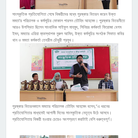
সাংস্কৃতিক প্রতিযোগিতা শেষে বিজয়ীদের মধ্যে পুরষ্কার বিতরন করেন উক্ত
মমতা’র পরিচালক ও কর্মসূচির ফোকাল পারসন তৌহিদ আহমেদ। পুরষ্কার বিতরনীতে
আরও উপস্থিত ছিলেন সাংবাদিক সাইফুল মাহমুদ, সিনিয়র কর্মকর্তা ফিরোজা বেগম
ইমন, মমতার এরিয়া ব্যবস্থাপক নুরুল আমিন, উক্ত কর্মসূচির সংগঠক সিফাত কবির
খান ও মমতা কর্মকর্তা তেহরীম চৌধুরী প্রমুখ।
পুরষ্কার বিতরনকালে মমতার পরিচালক তৌহিদ আহমেদ বলেন,“এ ধরনের
প্রতিযোগিতার মাধ্যমেই আগামী দিনের সাংস্কৃতিক নেতৃত্ব উঠে আসবে।
প্রতিযোগিতায় বিজয়ী হওয়ার চেয়েও অংশগ্রহণ করাটাই বেশি গুরুত্বপূর্ণ।