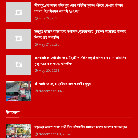
সীতাকুণ্ডের জঙ্গল সলিমপুরে যৌথ বাহিনীর ক্যাম্প গুঁড়িয়ে দেওয়ার ঘটনায়
মামলা, ইয়াসিনসহ আসামি ২৪২ জন
May 26, 2026
মিরপুরে উচ্ছেদ অভিযানের সংবাদ সংগ্রহের সময় পুলিশের বর্বরোচিত হামলার
শিকার দুই সাংবাদিক
May 21, 2026
কক্সবাজারের চকরিয়ায় লেফটেন্যান্ট তানজিম হত্যা মামলার রায়: ৪ আসামির
মৃত্যুদণ্ড ও ৫ জনের যাবজ্জীবন
May 20, 2026
বাঁশখালী'তে সড়ক দুর্ঘটনায় এক পথচারীর মৃত্যু
November 18, 2024
উপজেলা
ষড়যন্ত্র রুখতে ৩দফা দাবী নিয়ে বাঁশখালীর সাধারণ ছাত্র জনতার মানববন্ধন
November 08, 2024