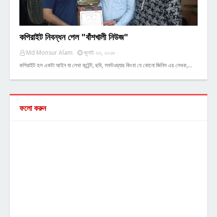
কপিরাইট নিবন্ধন পেল "বাঁশখালী নিউজ"
Md Monsur Alam
জুলাই ২৩, ২০১৮
কপিরাইট হল একটা আইন যা লেখা কন্টেন্ট, ছবি, সফটওয়্যার কিংবা যে কোনো জিনিস এর লেখক,…
ফলো করুন