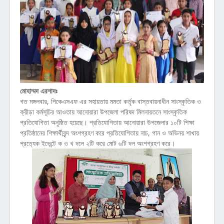
মোহাম্মদ এরশাদঃ
গত মঙ্গলবার, পিকেএসএফ এর সহায়তায় মমতা কর্তৃক বাস্তবায়নাধীন সাংস্কৃতিক ও
ক্রীড়া কর্মসূচির আওতায় আনোয়ারা উপজেলা পরিষদ মিলনায়তনে সাংস্কৃতিক
প্রতিযোগিতা অনুষ্ঠিত হয়েছে। প্রতিযোগিতায় আনোয়ারা উপজেলার ১০টি শিক্ষা
প্রতিষ্ঠানের শিক্ষার্থীবৃন্দ অংশগ্রহণ করে প্রতিযোগিতায় নাচ, গান ও অভিনয় শাখায়
প্রত্যেক ইভেন্টে ক ও খ দলে ২টি করে মোট ৬টি দল অংশগ্রহণ করে।