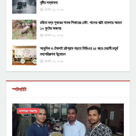
বৃষ্টির সম্ভাবনা
আগস্ট ০৫, ২০২৬
চবিতে বন্য শূকরের শাবক শিকারের চেষ্টা: পালের পাল্টা হামলায় আহত
১০ ফুটের অজগর
আগস্ট ০২, ২০২৬
আধুনিক ও টেকসই চট্টগ্রাম গড়তে সিডিএর ২৫ বছর মেয়াদী চতুর্থ
মহাপরিকল্পনা উন্মোচন
আগস্ট ০২, ২০২৬
স্পটলাইট
অফিসিয়াল বিজ্ঞপ্তি