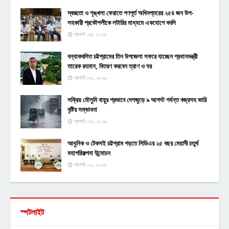
স্বচ্ছতা ও শৃঙ্খলা ফেরাতে গণপূর্ত অধিদপ্তরের ২৫৪ জন উপ-
সহকারী প্রকৌশলীকে লটারির মাধ্যমে একযোগে বদলি
আগস্ট ০৪, ২০২৬
বন্যাকবলিত চট্টগ্রামের তিন উপজেলা সফরে যাচ্ছেন প্রধানমন্ত্রী
তারেক রহমান, বিতরণ করবেন ত্রাণ ও ঘর
আগস্ট ০৩, ২০২৬
সক্রিয় মৌসুমি বায়ুর প্রভাবে দেশজুড়ে ৯ আগস্ট পর্যন্ত বজ্রসহ ভারি
বৃষ্টির সম্ভাবনা
আগস্ট ০৫, ২০২৬
আধুনিক ও টেকসই চট্টগ্রাম গড়তে সিডিএর ২৫ বছর মেয়াদী চতুর্থ
মহাপরিকল্পনা উন্মোচন
আগস্ট ০২, ২০২৬
স্পটলাইট