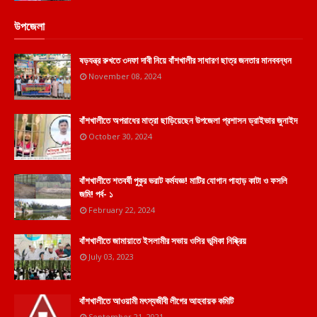
উপজেলা
ষড়যন্ত্র রুখতে ৩দফা দাবী নিয়ে বাঁশখালীর সাধারণ ছাত্র জনতার মানববন্ধন
November 08, 2024
বাঁশখালীতে অপরাধের মাত্রা ছাড়িয়েছেন উপজেলা প্রশাসন ড্রাইভার জুনাইদ
October 30, 2024
বাঁশখালীতে শতবর্ষী পুকুর ভরাট কর্মযজ্ঞ! মাটির যোগান পাহাড় কাটা ও ফসলি
জমি! পর্ব- ১
February 22, 2024
বাঁশখালীতে জামায়াতে ইসলামীর সভায় ওসির ভূমিকা নিষ্ক্রিয়
July 03, 2023
বাঁশখালীতে আওয়ামী মৎস্যজীবী লীগের আহবায়ক কমিটি
September 21, 2021