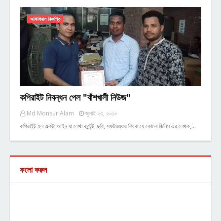
অফিসিয়াল বিজ্ঞপ্তি
কপিরাইট নিবন্ধন পেল "বাঁশখালী নিউজ"
Md Monsur Alam
জুলাই ২৩, ২০১৮
কপিরাইট হল একটা আইন যা লেখা কন্টেন্ট, ছবি, সফটওয়্যার কিংবা যে কোনো জিনিস এর লেখক,…
ফলো করুন