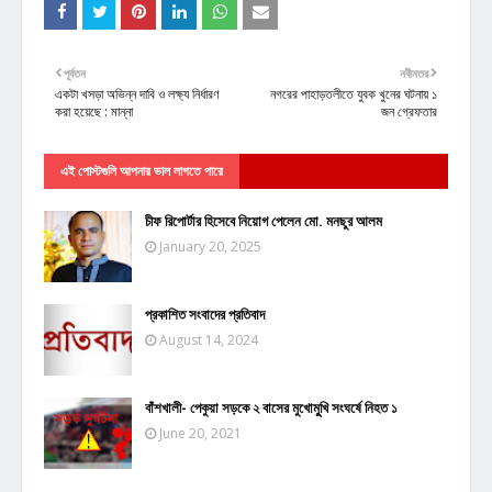
পূর্বতন
নবীনতর
একটা খসড়া অভিন্ন দাবি ও লক্ষ্য নির্ধারণ
নগরের পাহাড়তলীতে যুবক খুনের ঘটনায় ১
করা হয়েছে : মান্না
জন গ্রেফতার
এই পোস্টগুলি আপনার ভাল লাগতে পারে
চীফ রিপোর্টার হিসেবে নিয়োগ পেলেন মো. মনছুর আলম
January 20, 2025
প্রকাশিত সংবাদের প্রতিবাদ
August 14, 2024
বাঁশখালী- পেকুয়া সড়কে ২ বাসের মুখোমুুখি সংঘর্ষে নিহত ১
June 20, 2021