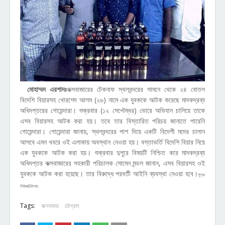
মোহাম্মদ এরশাদঃ
কক্সবাজারের টেকনাফ স্থলবন্দরের সামনে থেকে ২৪ বোতল
বিদেশি বিয়ারসহ খোরশেদ আলম (২৬) নামে এক যুবককে আটক করেছে মাদকদ্রব্য
অধিদপ্তরের গোয়েন্দারা। শুক্রবার (১২ সেপ্টেম্বর) ভোরে অভিযান চালিয়ে তাকে
এসব বিয়ারসহ আটক করা হয়। তবে তার বিস্তারিত পরিচয় জানাতে পারেনি
গোয়েন্দারা। গোয়েন্দারা জানায়, স্থলবন্দরের পাশ দিয়ে একটি বিদেশী মদের চালান
আসবে এমন খবরে ওই এলাকায় অবস্থান নেওয়া হয়। বস্তাভর্তি বিদেশি বিয়ার নিয়ে
এক যুবককে আটক করা হয়। শুক্রবার দুপুরে বিষয়টি নিশ্চিত করে মাদকদ্রব্য
অধিদপ্তর কক্সবাজারের সহকারী পরিচালক সোমেন মন্ডল জানান, এসব বিয়ারসহ ওই
যুবককে আটক করা হয়েছে। তার বিরুদ্ধে পরবর্তী আইনি ব্যবস্থা নেওয়া হবে।
সূত্র
নিউজচিটাগাং
Tags:
কক্সবাজার
চট্টগ্রাম