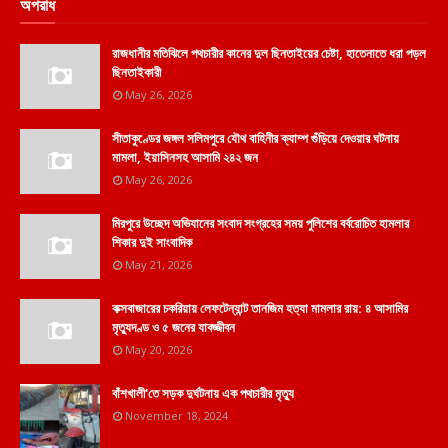
অপরাধ
রাজধানীর মতিঝিলে পথচারীর কানের দুল ছিনতাইয়ের চেষ্টা, হাতেনাতে ধরা পড়ল
ছিনতাইকারী
May 26, 2026
সীতাকুণ্ডের জঙ্গল সলিমপুরে যৌথ বাহিনীর ক্যাম্প গুঁড়িয়ে দেওয়ার ঘটনায়
মামলা, ইয়াসিনসহ আসামি ২৪২ জন
May 26, 2026
মিরপুরে উচ্ছেদ অভিযানের সংবাদ সংগ্রহের সময় পুলিশের বর্বরোচিত হামলার
শিকার দুই সাংবাদিক
May 21, 2026
কক্সবাজারের চকরিয়ায় লেফটেন্যান্ট তানজিম হত্যা মামলার রায়: ৪ আসামির
মৃত্যুদণ্ড ও ৫ জনের যাবজ্জীবন
May 20, 2026
বাঁশখালী'তে সড়ক দুর্ঘটনায় এক পথচারীর মৃত্যু
November 18, 2024