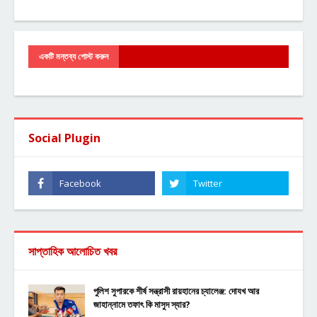
একটি মন্তব্য পোস্ট করুন
Social Plugin
সাপ্তাহিক আলোচিত খবর
পুলিশ সুপারকে শীর্ষ সন্ত্রাসী রায়হানের চ্যালেঞ্জ: দোযখ আর
জাহান্নামে তফাৎ কি মাসুদ স্যার?