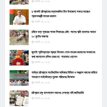
আগস্ট ০৪, ২০২৬
৯ আগস্ট চট্টগ্রামের বন্যাকবলিত তিন উপজেলা সফরে যাচ্ছেন
প্রধানমন্ত্রী তারেক রহমান
আগস্ট ০৪, ২০২৬
চবিতে বন্য শূকরের শাবক শিকারের চেষ্টা: পালের পাল্টা হামলায় আহত
১০ ফুটের অজগর
আগস্ট ০২, ২০২৬
জুলাই স্মৃতিস্তম্ভে শ্রদ্ধা নিবেদন শেষে তারেক রহমানের অবদানের
কথা জানালেন চসিক মেয়র ডা. শাহাদাত হোসেন
আগস্ট ০৫, ২০২৬
পার্বত্য চট্টগ্রামে সাংবিধানিক অধিকার নিশ্চিত ও সন্ত্রাস দমনের দাবিতে
শাহবাগে সার্বভৌমত্ব সুরক্ষা পরিষদের বিক্ষোভ
আগস্ট ০৪, ২০২৬
চট্টগ্রাম চক্ষু হাসপাতাল দখলের নেপথ্যে নথি জালিয়াতি!
আগস্ট ০২, ২০২৬