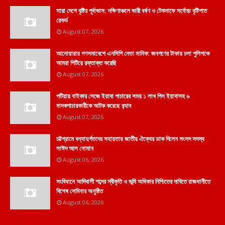
সারা দেশে বৃষ্টির পূর্বাভাস: দক্ষিণাঞ্চলে ভারী বর্ষণ ও টেকনাফে সর্বোচ্চ বৃষ্টিপাত
রেকর্ড
August 07, 2026
আনোয়ারায় গণসমাবেশে এনসিপি নেতা মানিক: জনগণের টাকায় চলা পুলিশকে
আমরা পিটিয়ে রক্তাক্ত করেছি
August 07, 2026
পটিয়ায় বাইকার সেজে ইয়াবা পাচারের সময় ১ লাখ পিস ইয়াবাসহ ৬
মাদকপাচারকারীকে আটক করেছে র‌্যাব
August 07, 2026
চট্টগ্রামে বন্যাদুর্গতদের সহায়তায় জাতীয় ঐক্যের ডাক দিলেন সংসদ সদস্য
সাঈদ আল নোমান
August 06, 2026
সংবিধানে আদিবাসী শব্দের স্বীকৃতি ও ভূমি অধিকার নিশ্চিতের দাবিতে রাজধানীতে
বিশেষ সেমিনার অনুষ্ঠিত
August 06, 2026