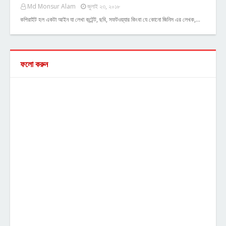
Md Monsur Alam
জুলাই ২৩, ২০১৮
কপিরাইট হল একটা আইন যা লেখা কন্টেন্ট, ছবি, সফটওয়্যার কিংবা যে কোনো জিনিস এর লেখক,…
ফলো করুন