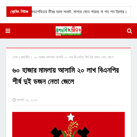
ালীর মৎস্য বন্দরে লোডশেডিংয়ে তীব্র বরফ সংকট: সাগরে যেতে পারছে না শত শত ট্রলার।
ব্রেকিং নিউজ
★
চট
হোম
রাজনীতি
৬০ হাজার মামলায় আসামি ২০ লাখ বিএনপির শীর্ষ দুই ডজন নেতা জেলে
৬০ হাজার মামলায় আসামি ২০ লাখ বিএনপির
শীর্ষ দুই ডজন নেতা জেলে
আগস্ট ২৮, ২০১৮