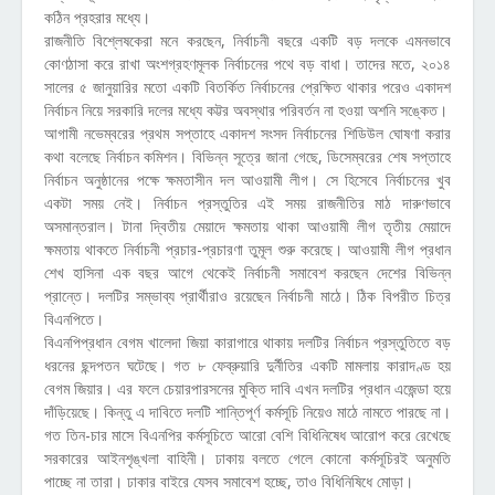
কঠিন প্রহরার মধ্যে।
রাজনীতি বিশ্লেষকেরা মনে করছেন, নির্বাচনী বছরে একটি বড় দলকে এমনভাবে
কোণঠাসা করে রাখা অংশগ্রহণমূলক নির্বাচনের পথে বড় বাধা। তাদের মতে, ২০১৪
সালের ৫ জানুয়ারির মতো একটি বিতর্কিত নির্বাচনের প্রেক্ষিত থাকার পরেও একাদশ
নির্বাচন নিয়ে সরকারি দলের মধ্যে কট্টর অবস্থার পরিবর্তন না হওয়া অশনি সঙ্কেত।
আগামী নভেম্বরের প্রথম সপ্তাহে একাদশ সংসদ নির্বাচনের শিডিউল ঘোষণা করার
কথা বলেছে নির্বাচন কমিশন। বিভিন্ন সূত্রে জানা গেছে, ডিসেম্বরের শেষ সপ্তাহে
নির্বাচন অনুষ্ঠানের পক্ষে ক্ষমতাসীন দল আওয়ামী লীগ। সে হিসেবে নির্বাচনের খুব
একটা সময় নেই। নির্বাচন প্রস্তুতির এই সময় রাজনীতির মাঠ দারুণভাবে
অসমান্তরাল। টানা দ্বিতীয় মেয়াদে ক্ষমতায় থাকা আওয়ামী লীগ তৃতীয় মেয়াদে
ক্ষমতায় থাকতে নির্বাচনী প্রচার-প্রচারণা তুমূল শুরু করেছে। আওয়ামী লীগ প্রধান
শেখ হাসিনা এক বছর আগে থেকেই নির্বাচনী সমাবেশ করছেন দেশের বিভিন্ন
প্রান্তে। দলটির সম্ভাব্য প্রার্থীরাও রয়েছেন নির্বাচনী মাঠে। ঠিক বিপরীত চিত্র
বিএনপিতে।
বিএনপিপ্রধান বেগম খালেদা জিয়া কারাগারে থাকায় দলটির নির্বাচন প্রস্তুতিতে বড়
ধরনের ছন্দপতন ঘটেছে। গত ৮ ফেব্রুয়ারি দুর্নীতির একটি মামলায় কারাদণ্ড হয়
বেগম জিয়ার। এর ফলে চেয়ারপারসনের মুক্তি দাবি এখন দলটির প্রধান এজেন্ডা হয়ে
দাঁড়িয়েছে। কিন্তু এ দাবিতে দলটি শান্তিপূর্ণ কর্মসূচি নিয়েও মাঠে নামতে পারছে না।
গত তিন-চার মাসে বিএনপির কর্মসূচিতে আরো বেশি বিধিনিষেধ আরোপ করে রেখেছে
সরকারের আইনশৃঙ্খলা বাহিনী। ঢাকায় বলতে গেলে কোনো কর্মসূচিরই অনুমতি
পাচ্ছে না তারা। ঢাকার বাইরে যেসব সমাবেশ হচ্ছে, তাও বিধিনিষিধে মোড়া।