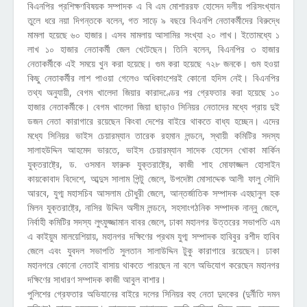
বিএনপির প্রশিক্ষণবিষয়ক সম্পাদক এ বি এম মোশাররফ হোসেন দলীয় পরিসংখ্যান
তুলে ধরে নয়া দিগন্তকে বলেন, গত সাড়ে ৯ বছরে বিএনপি নেতাকর্মীদের বিরুদ্ধে
মামলা হয়েছে ৬০ হাজার। এসব মামলায় আসামির সংখ্যা ২০ লাখ। ইতোমধ্যে ১
লাখ ১০ হাজার নেতাকর্মী জেল খেটেছেন। তিনি বলেন, বিএনপির ৩ হাজার
নেতাকর্মীকে এই সময়ে খুন করা হয়েছে। গুম করা হয়েছে ৭২৮ জনকে। গুম হওয়া
কিছু নেতাকর্মীর লাশ পাওয়া গেলেও অধিকাংশেরই কোনো হদিস নেই। বিএনপির
তথ্য অনুযায়ী, বেগম খালেদা জিয়ার কারাদণ্ডের পর গ্রেফতার করা হয়েছে ১০
হাজার নেতাকর্মীকে। বেগম খালেদা জিয়া ছাড়াও সিনিয়র নেতাদের মধ্যে প্রায় দুই
ডজন নেতা কারাগারে রয়েছেন কিংবা দেশের বাইরে থাকতে বাধ্য হচ্ছেন। এদের
মধ্যে সিনিয়র ভাইস চেয়ারম্যান তারেক রহমান লন্ডনে, স্থায়ী কমিটির সদস্য
সালাহউদ্দিন আহমেদ ভারতে, ভাইস চেয়ারম্যান সাদেক হোসেন খোকা মার্কিন
যুক্তরাষ্ট্রে, ড. ওসমান ফারুক যুক্তরাষ্ট্রে, কাজী শাহ মোফাজ্জল হোসাইন
কায়কোবাদ বিদেশে, আব্দুস সালাম পিন্টু জেলে, উপদেষ্টা মোসাদ্দেক আলী ফালু সৌদি
আরবে, যুগ্ম মহাসচিব আসলাম চৌধুরী জেলে, আন্তর্জাতিক সম্পাদক এহছানুল হক
মিলন যুক্তরাষ্ট্রে, নাসির উদ্দিন অসীম লন্ডনে, সহসাংগঠনিক সম্পাদক নান্নু জেলে,
নির্বাহী কমিটির সদস্য লুৎফুজ্জামান বাবর জেলে, ঢাকা মহানগর উত্তরের সভাপতি এম
এ কাইয়ুম মালয়েশিয়ায়, মহানগর দক্ষিণের প্রথম যুগ্ম সম্পাদক হাবিবুর রশীদ হাবিব
জেলে এবং যুবদল সভাপতি সুলতান সালাউদ্দিন টুকু কারাগারে রয়েছেন। ঢাকা
মহানগরে কোনো নেতাই বাসায় থাকতে পারছেন না বলে অভিযোগ করেছেন মহানগর
দক্ষিণের সাধারণ সম্পাদক কাজী আবুল বাশার।
পুলিশের গ্রেফতার অভিযানের বাইরে দলের সিনিয়র বহু নেতা দুদকের (দুর্নীতি দমন