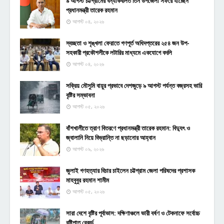
৯ আগস্ট চট্টগ্রামের বন্যাকবলিত তিন উপজেলা সফরে যাচ্ছেন
প্রধানমন্ত্রী তারেক রহমান
আগস্ট ০৪, ২০২৬
স্বচ্ছতা ও শৃঙ্খলা ফেরাতে গণপূর্ত অধিদপ্তরের ২৫৪ জন উপ-
সহকারী প্রকৌশলীকে লটারির মাধ্যমে একযোগে বদলি
আগস্ট ০৪, ২০২৬
সক্রিয় মৌসুমি বায়ুর প্রভাবে দেশজুড়ে ৯ আগস্ট পর্যন্ত বজ্রসহ ভারি
বৃষ্টির সম্ভাবনা
আগস্ট ০৫, ২০২৬
বাঁশখালীতে ত্রাণ বিতরণে প্রধানমন্ত্রী তারেক রহমান: বিদ্যুৎ ও
জ্বালানি নিয়ে বিভ্রান্তি না ছড়ানোর আহ্বান
আগস্ট ০৯, ২০২৬
জুলাই গণহত্যার বিচার চাইলেন চট্টগ্রাম জেলা পরিষদের প্রশাসক
মাহবুবুর রহমান শামীম
আগস্ট ০৫, ২০২৬
সারা দেশে বৃষ্টির পূর্বাভাস: দক্ষিণাঞ্চলে ভারী বর্ষণ ও টেকনাফে সর্বোচ্চ
বৃষ্টিপাত রেকর্ড