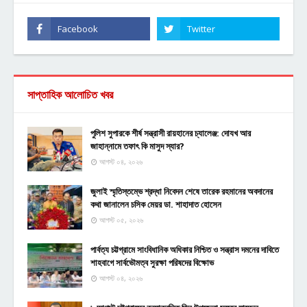
সাপ্তাহিক আলোচিত খবর
পুলিশ সুপারকে শীর্ষ সন্ত্রাসী রায়হানের চ্যালেঞ্জ: দোযখ আর
জাহান্নামে তফাৎ কি মাসুদ স্যার?
আগস্ট ০৪, ২০২৬
জুলাই স্মৃতিস্তম্ভে শ্রদ্ধা নিবেদন শেষে তারেক রহমানের অবদানের
কথা জানালেন চসিক মেয়র ডা. শাহাদাত হোসেন
আগস্ট ০৫, ২০২৬
পার্বত্য চট্টগ্রামে সাংবিধানিক অধিকার নিশ্চিত ও সন্ত্রাস দমনের দাবিতে
শাহবাগে সার্বভৌমত্ব সুরক্ষা পরিষদের বিক্ষোভ
আগস্ট ০৪, ২০২৬