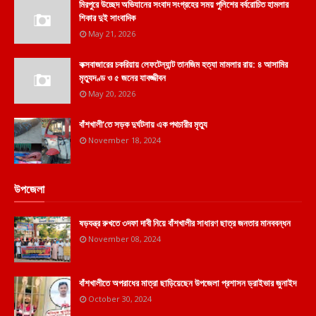
মিরপুরে উচ্ছেদ অভিযানের সংবাদ সংগ্রহের সময় পুলিশের বর্বরোচিত হামলার
শিকার দুই সাংবাদিক
May 21, 2026
কক্সবাজারের চকরিয়ায় লেফটেন্যান্ট তানজিম হত্যা মামলার রায়: ৪ আসামির
মৃত্যুদণ্ড ও ৫ জনের যাবজ্জীবন
May 20, 2026
বাঁশখালী'তে সড়ক দুর্ঘটনায় এক পথচারীর মৃত্যু
November 18, 2024
উপজেলা
ষড়যন্ত্র রুখতে ৩দফা দাবী নিয়ে বাঁশখালীর সাধারণ ছাত্র জনতার মানববন্ধন
November 08, 2024
বাঁশখালীতে অপরাধের মাত্রা ছাড়িয়েছেন উপজেলা প্রশাসন ড্রাইভার জুনাইদ
October 30, 2024