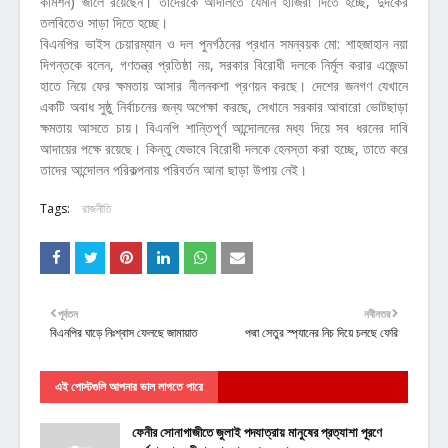
কমিশন) জালে রয়েছেন। তাদেরকে আদালতে যেমনি হাজিরা দিতে হচ্ছে, দুদকের
তলবিতেও সাড়া দিতে হচ্ছে।
বিএনপির ভাইস চেয়ারম্যান ও দল পুনর্গঠনের প্রধান সমন্বয়ক মো: শাহজাহান নয়া
দিগন্তকে বলেন, গণতন্ত্র প্রতিষ্ঠা নয়, সরকার বিরোধী দলকে নির্মূল করার এজেন্ডা
হাতে নিয়ে ফের ক্ষমতায় আসার নীলনকশা প্রণয়ন করছে। দেশের জনগণ যেখানে
একটি অবাধ সুষ্ঠু নির্বাচনের জন্য অপেক্ষা করছে, সেখানে সরকার আবারো ভোটছাড়া
ক্ষমতায় আসতে চায়। বিএনপি শান্তিপূর্ণ আন্দোলনের মধ্য দিয়ে সব ধরনের দাবি
আদায়ের পক্ষে রয়েছে। কিন্তু যেভাবে বিরোধী দলকে হেনস্তা করা হচ্ছে, তাতে করে
তাদের আন্দোলন পরিকল্পনায় পরিবর্তন আনা ছাড়া উপায় নেই।
Tags:
রাজনীতি
পূর্বতন
নবীনতর
বিএনপির ঘাড়ে নিঃশ্বাস ফেলছে জামায়াত
পদ্মা সেতুর স্প্যানের নিচ দিয়ে চলছে ফেরি
এই পোস্টগুলি আপনার ভাল লাগতে পারে
ফেনীর সোনাগাজীতে জুলাই পদযাত্রায় মানুষের প্রত্যাশা পূরণে