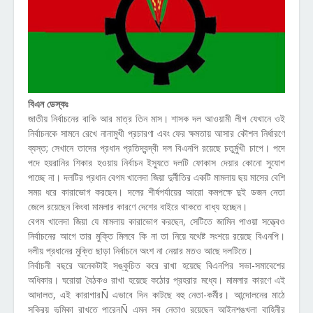
বিএন ডেস্কঃ
জাতীয় নির্বাচনের বাকি আর মাত্র তিন মাস। শাসক দল আওয়ামী লীগ যেখানে ওই
নির্বাচনকে সামনে রেখে নানামুখী প্রচারণা এবং ফের ক্ষমতায় আসার কৌশল নির্ধারণে
ব্যস্ত; সেখানে তাদের প্রধান প্রতিদ্বন্দ্বী দল বিএনপি রয়েছে চতুর্মুখী চাপে। পদে
পদে হয়রানির শিকার হওয়ায় নির্বাচন ইস্যুতে দলটি ফোকাস দেয়ার কোনো সুযোগ
পাচ্ছে না। দলটির প্রধান বেগম খালেদা জিয়া দুর্নীতির একটি মামলায় ছয় মাসের বেশি
সময় ধরে কারাভোগ করছেন। দলের শীর্ষপর্যায়ের আরো কমপক্ষে দুই ডজন নেতা
জেলে রয়েছেন কিংবা মামলার কারণে দেশের বাইরে থাকতে বাধ্য হচ্ছেন।
বেগম খালেদা জিয়া যে মামলায় কারাভোগ করছেন, সেটিতে জামিন পাওয়া সত্ত্বেও
নির্বাচনের আগে তার মুক্তি মিলবে কি না তা নিয়ে যথেষ্ট সংশয়ে রয়েছে বিএনপি।
দলীয় প্রধানের মুক্তি ছাড়া নির্বাচনে অংশ না নেয়ার মতও আছে দলটিতে।
নির্বাচনী বছরে অনেকটাই সঙ্কুচিত করে রাখা হয়েছে বিএনপির সভা-সমাবেশের
অধিকার। ঘরোয়া বৈঠকও রাখা হয়েছে কঠোর প্রহরার মধ্যে। মামলার কারণে এই
আদালত, এই কারাগারÑ এভাবে দিন কাটছে বহু নেতা-কর্মীর। আন্দোলনের মাঠে
সক্রিয় ভূমিকা রাখতে পারেনÑ এমন সব নেতাও রয়েছেন আইনশৃঙ্খলা বাহিনীর