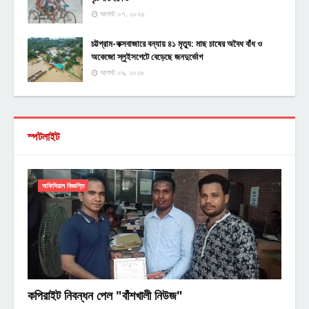
আগস্ট ০৭, ২০২৬
চট্টগ্রাম-কক্সবাজারে বন্যায় ৪১ মৃত্যু: মাছ চাষের অবৈধ বাঁধ ও
অকেজো স্লুইসগেটে বেড়েছে জনদুর্ভোগ
আগস্ট ০৯, ২০২৬
স্পটলাইট
অফিসিয়াল বিজ্ঞপ্তি
কপিরাইট নিবন্ধন পেল "বাঁশখালী নিউজ"