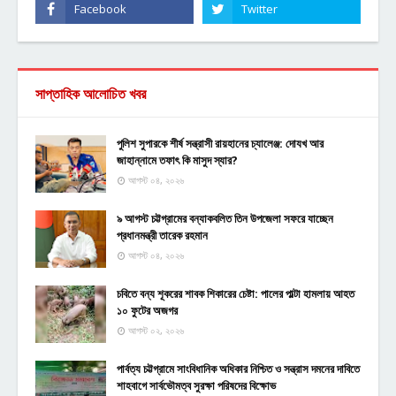
সাপ্তাহিক আলোচিত খবর
পুলিশ সুপারকে শীর্ষ সন্ত্রাসী রায়হানের চ্যালেঞ্জ: দোযখ আর
জাহান্নামে তফাৎ কি মাসুদ স্যার?
আগস্ট ০৪, ২০২৬
৯ আগস্ট চট্টগ্রামের বন্যাকবলিত তিন উপজেলা সফরে যাচ্ছেন
প্রধানমন্ত্রী তারেক রহমান
আগস্ট ০৪, ২০২৬
চবিতে বন্য শূকরের শাবক শিকারের চেষ্টা: পালের পাল্টা হামলায় আহত
১০ ফুটের অজগর
আগস্ট ০২, ২০২৬
পার্বত্য চট্টগ্রামে সাংবিধানিক অধিকার নিশ্চিত ও সন্ত্রাস দমনের দাবিতে
শাহবাগে সার্বভৌমত্ব সুরক্ষা পরিষদের বিক্ষোভ