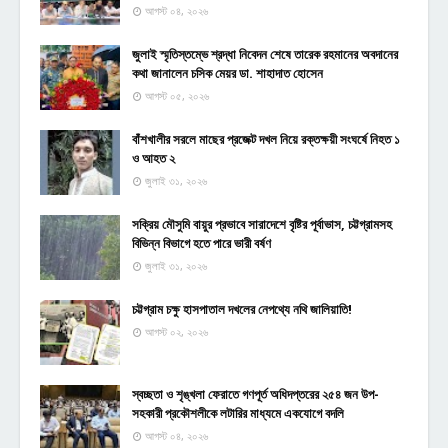
আগস্ট ০৪, ২০২৬
জুলাই স্মৃতিস্তম্ভে শ্রদ্ধা নিবেদন শেষে তারেক রহমানের অবদানের
কথা জানালেন চসিক মেয়র ডা. শাহাদাত হোসেন
আগস্ট ০৫, ২০২৬
বাঁশখালীর সরলে মাছের প্রজেক্ট দখল নিয়ে রক্তক্ষয়ী সংঘর্ষে নিহত ১
ও আহত ২
জুলাই ৩১, ২০২৬
সক্রিয় মৌসুমি বায়ুর প্রভাবে সারাদেশে বৃষ্টির পূর্বাভাস, চট্টগ্রামসহ
বিভিন্ন বিভাগে হতে পারে ভারী বর্ষণ
জুলাই ৩১, ২০২৬
চট্টগ্রাম চক্ষু হাসপাতাল দখলের নেপথ্যে নথি জালিয়াতি!
আগস্ট ০২, ২০২৬
স্বচ্ছতা ও শৃঙ্খলা ফেরাতে গণপূর্ত অধিদপ্তরের ২৫৪ জন উপ-
সহকারী প্রকৌশলীকে লটারির মাধ্যমে একযোগে বদলি
আগস্ট ০৪, ২০২৬