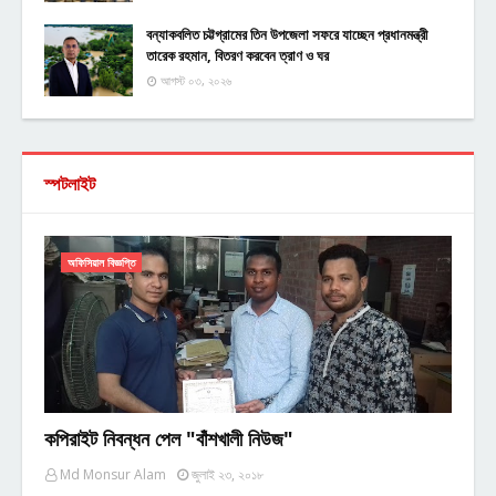
বন্যাকবলিত চট্টগ্রামের তিন উপজেলা সফরে যাচ্ছেন প্রধানমন্ত্রী
তারেক রহমান, বিতরণ করবেন ত্রাণ ও ঘর
আগস্ট ০৩, ২০২৬
স্পটলাইট
অফিসিয়াল বিজ্ঞপ্তি
কপিরাইট নিবন্ধন পেল "বাঁশখালী নিউজ"
Md Monsur Alam
জুলাই ২৩, ২০১৮