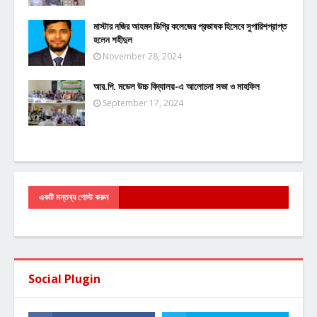
মাস্টার নজির আহমদ ডিগ্রি কলেজের প্রভাষক হিসেবে সুপারিশপ্রাপ্ত
হলেন শহীদুল
November 28, 2024
আর.পি. মডেল উচ্চ বিদ্যালয়-এ আলোচনা সভা ও মাহফিল
September 17, 2024
একটি মন্তব্য পোস্ট করুন
Social Plugin