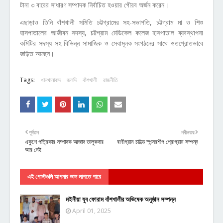
টানা ৩ বারের সাধারণ সম্পাদক নির্বাচিত হওয়ার গৌরব অর্জন করেন।
এছাড়াও তিনি বাঁশখালী সমিতি চট্টগ্রামের সহ-সভাপতি, চট্টগ্রাম মা ও শিশু
হাসপাতালের আজীবন সদস্য, চট্টগ্রাম মেডিকেল কলেজ হাসপাতাল ব্যবস্থাপনা
কমিটির সদস্য সহ বিভিন্ন সামাজিক ও সেবামূলক সংগঠনের সাথে ওতপ্রোতভাবে
জড়িত আছেন।
Tags:
খানখানাবাদ
জলদি
বাঁশখালী
রাজনীতি
পূর্বতন
নবীনতর
একুশে পত্রিকার সম্পাদক আজাদ তালুকদার
বাণীগ্রাম চাইল্ড স্পন্সরশীপ প্রোগ্রাম সম্পন্ন
আর নেই
এই পোস্টগুলি আপনার ভাল লাগতে পারে
মইনীয়া যুব ফোরাম বাঁশখালীর অভিষেক অনুষ্ঠান সম্পন্ন
April 01, 2025