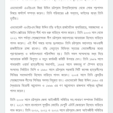
এডভোকেট এএইচএম জিয়া উদ্দিন চট্টগ্রাম বিশ্ববিদ্যালয় থেকে লোক প্রশাসন
বিষয়ে মাস্টার্স সম্পন্ন করেন। তিনি পরিবারের ৬ষ্ঠ সন্তান, ভাইদের মধ্যে তিনি
তৃতীয়।
এডভোকেট এএইচএম জিয়া উদ্দিন তাঁর বর্ণাঢ্য রাজনৈতিক ক্যারিয়ারে, সমাজসেবা ও
আইন সেক্টরের বিভিন্ন শীর্ষ পদে গুরু দায়িত্ব পালন করেন। তিনি ২০০৩ সাল থেকে
২০২১ সাল পর্যন্ত স্বেচ্ছাসেবক লীগ চট্টগ্রাম মহানগরের আহবায়ক হিসেবে দায়িত্ব
পালন করেন। এই দীর্ঘ সময়ে দলের দুঃসময়েও তিনি চট্টগ্রাম মহানগরে আওয়ামী
রাজনীতিকে চাঙ্গা রাখেন। তাঁর নেতৃত্বে বিভিন্ন স্তরের নেতাকর্মীদের মধ্যে
প্রাণচাঞ্চল্য ও কর্মতৎপরতা পরিলক্ষিত হয়। তিনি সফল সম্মেলনের মধ্য দিয়ে
আহবায়ক কমিটি বিলুপ্ত ও নতুন কার্যকরী কমিটি উপহার দেন। তিনি ১৯৮৯ সালে
পাথরঘাটা ওয়ার্ড ছাত্রলীগের সভাপতি, ১৯৯৪ সালে বঙ্গবন্ধু ল’ টেম্পল ছাত্র
সংসদের নির্বাচিত ভিপি ও ১৯৯০ সালে চট্টগ্রাম সরকারি সিটি কলেজ ছাত্রলীগের
সিনিয়র সহসভাপতি হিসেবে দায়িত্ব পালন করেন। ২০০৪ সালে তিনি কেন্দ্রীয়
স্বেচ্ছাসেবক লীগের সিনিয়র সদস্য নিযুক্ত হন। এডভোকেট জিয়া উদ্দিন ১৯৯০ এর
স্বৈরাচার বিরোধী আন্দোলন ও ১৯৯৬ এর গণ আন্দোলনে রাজপথে সক্রিয় ভূমিকা
পালন করেন।
তিনি ২০০৮ সালে চট্টগ্রাম জেলা আইনজীবী সমিতির সহ-সাধারণ সম্পাদক নির্বাচিত
হন। ২০১৭ সালে বাংলাদেশ সুপ্রীম কোর্টের ডেপুটি এটর্নি জেনারেল হিসেবে দায়িত্ব
লাভ করেন। তিনি ২০২০, ২০২১ ও ২০২২ সালে চট্টগ্রাম জেলা আইনজীবী সমিতির