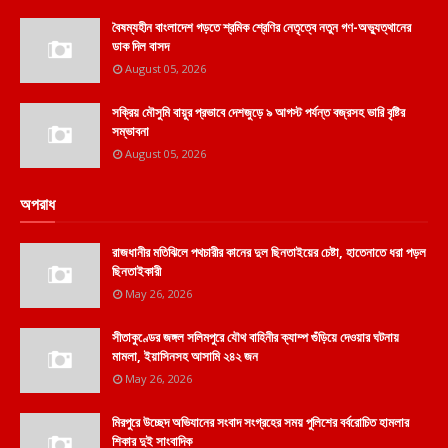
বৈষম্যহীন বাংলাদেশ গড়তে শ্রমিক শ্রেণির নেতৃত্বে নতুন গণ-অভ্যুত্থানের
ডাক দিল বাসদ
August 05, 2026
সক্রিয় মৌসুমি বায়ুর প্রভাবে দেশজুড়ে ৯ আগস্ট পর্যন্ত বজ্রসহ ভারি বৃষ্টির
সম্ভাবনা
August 05, 2026
অপরাধ
রাজধানীর মতিঝিলে পথচারীর কানের দুল ছিনতাইয়ের চেষ্টা, হাতেনাতে ধরা পড়ল
ছিনতাইকারী
May 26, 2026
সীতাকুণ্ডের জঙ্গল সলিমপুরে যৌথ বাহিনীর ক্যাম্প গুঁড়িয়ে দেওয়ার ঘটনায়
মামলা, ইয়াসিনসহ আসামি ২৪২ জন
May 26, 2026
মিরপুরে উচ্ছেদ অভিযানের সংবাদ সংগ্রহের সময় পুলিশের বর্বরোচিত হামলার
শিকার দুই সাংবাদিক