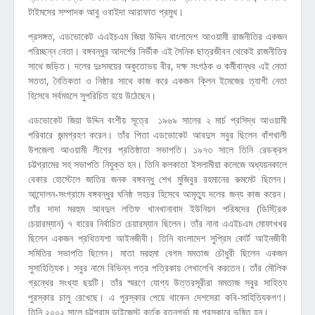
টাইমসের সম্পাদক আবু ওবাইদা আরাফাত প্রমুখ।
প্রসঙ্গত, এডভোকেট এএইচএম জিয়া উদ্দিন বাংলাদেশ আওয়ামী রাজনীতির একজন
পরিচ্ছন্ন নেতা। বঙ্গবন্ধুর আদর্শের নির্ভীক এই সৈনিক ছাত্রজীবন থেকেই রাজনীতির
সাথে জড়িত। দলের দুঃসময়ের অকুতোভয় বীর, দক্ষ সংগঠক ও কর্মীবান্ধব এই নেতা
সততা, নৈতিকতা ও নিষ্ঠার সাথে কাজ করে একজন ক্লিন ইমেজের ত্যাগী নেতা
হিসেবে সর্বমহলে সুপরিচিত হয়ে উঠেছেন।
এডভোকেট জিয়া উদ্দিন বংশীয় সূত্রে ১৯৬৯ সালের ২ মার্চ প্রসিদ্ধ আওয়ামী
পরিবারে জন্মগ্রহণ করেন। তাঁর পিতা এডভোকেট আবদুস সবুর ছিলেন বাঁশখালী
উপজেলা আওয়ামী লীগের প্রতিষ্ঠাতা সভাপতি। ১৯৭৩ সালে তিনি রেডক্রস
চট্টগ্রামের সহ সভাপতি নিযুক্ত হন। তিনি কলকাতা ইসলামীয়া কলেজে অধ্যয়নকালে
বেকার হোস্টেলে জাতির জনক বঙ্গবন্ধু শেখ মুজিবুর রহমানের রুমমেট ছিলেন।
আন্দোলন-সংগ্রামে বঙ্গবন্ধুর ঘনিষ্ঠ সহচর হিসেবে আমৃত্যু দলের জন্য কাজ করেন।
তাঁর দাদা মরহুম আবদুল লতিফ খানখানাবাদ ইউনিয়ন পরিষদের (ডিস্ট্রিক
চেয়ারম্যান) ৭ বারের নির্বাচিত চেয়ারম্যান ছিলেন। তাঁর নানা এএইচএম মোফাখখর
ছিলেন একজন প্রথিতযশা আইনজীবী। তিনি বাংলাদেশ সুপ্রিম কোর্ট আইনজীবী
সমিতির সভাপতি ছিলেন। মাতা মরহুমা বেগম মমতাজ চৌধুরী ছিলেন একজন
সুসাহিত্যিক। সবুর নামে বিভিন্ন পত্র পত্রিকায় লেখালেখি করতেন। তাঁর মৌলিক
গ্রন্থের সংখ্যা ছয়টি। তাঁর স্মরণে যোগ্য উত্তরসূরীরা মমতাজ সবুর সাহিত্য
পুরস্কার চালু রেখেছে। এ পুরস্কার পেয়ে থাকেন দেশসেরা কবি-সাহিত্যিকগণ।
তিনি ২০০২ সালে চট্টগ্রাম ডাইজেস্ট কর্তৃক রত্নগর্ভা মা পুরস্কারে ভূষিত হন।