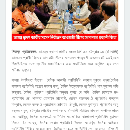
নিজস্ব প্রতিবেদক:
আসন্ন দ্বাদশ জাতীয় সংসদ নির্বাচ‌নে চট্টগ্রাম-১৬ (বাঁশখালী)
আস‌নের প্রার্থী হি‌সে‌বে আওয়ামী লী‌গের ম‌নোনয়ন প্রত‌্যাশী এডভো‌কেট এএইচএম
জিয়াউদ্দিনের সঙ্গে স্থানীয় সাংবাদিকদের এক মত‌বি‌নিময় সভা অনু‌ষ্ঠিত হয়ে গেল
শনিবার দুপুরে।
সভায় উপস্থিত ছিলেন দৈনিক আজাদী প্রতিনিধি কল্যাণ মুক্তা বড়ুয়া,দৈনিক
সমকাল প্রতিনিধি আব্দুল মতলব কালু, দৈনিক ইত্তেফাক প্রতিনিধি শাহ মুহাম্মদ শফি
উল্লাহ, দৈনিক পূর্বকোণ প্রতিনিধি অনুপম কুমার দে অভি, দৈনিক চট্টগ্রাম মঞ্চ
প্রতিনিধি মো. শফকত হোসাইন চাটগামী, দৈনিক কালেরকণ্ঠ প্রতিনিধি উজ্জ্বল
বিশ্বাস, দৈনিক জনকণ্ঠ প্রতিনিধি জোবাইর চৌধুরী, দৈনিক যুগান্তর প্রতিনিধি আবু
বক্কর বাবুল, চট্টগ্রাম পোস্টের সম্পাদক ও বাঁশখালী সমিতির সাধারণ সম্পাদক লায়ন
মো. আইয়ুব, দৈনিক মানবকণ্ঠ ও দৈনিক আলোকিত বাংলাদেশ প্রতিনিধি মুহাম্মদ
মিজান বিন তাহের, দৈনিক সংবাদ প্রতিনিধি সৈকত আচার্য্য, দৈনিক অধিকার
প্রতিনিধি শিব্বির আহমদ রানা, দৈনিক গণকণ্ঠ প্রতিনিধি মো. আফনান, বাঁশখালী