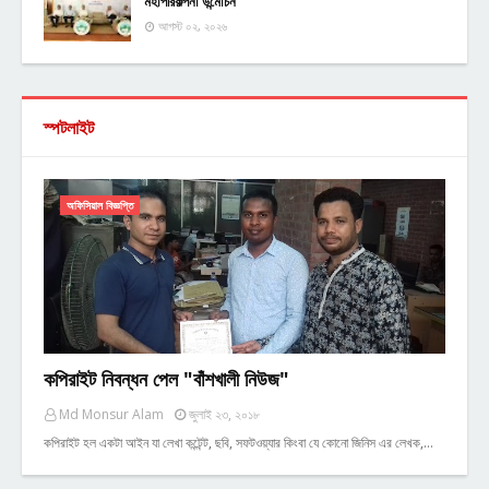
মহাপরিকল্পনা উন্মোচন
আগস্ট ০২, ২০২৬
স্পটলাইট
অফিসিয়াল বিজ্ঞপ্তি
কপিরাইট নিবন্ধন পেল "বাঁশখালী নিউজ"
Md Monsur Alam
জুলাই ২৩, ২০১৮
কপিরাইট হল একটা আইন যা লেখা কন্টেন্ট, ছবি, সফটওয়্যার কিংবা যে কোনো জিনিস এর লেখক,…