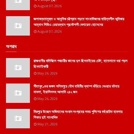
August 07, 2026
জলাবদ্ধতামুক্ত ও আধুনিক চট্টগ্রাম গড়তে সাংবাদিকদের দায়িত্বশীল ভূমিকার
আহ্বান সিডিএ চেয়ারম্যান প্রকৌশলী বেলায়েত হোসেনের
August 07, 2026
অপরাধ
রাজধানীর মতিঝিলে পথচারীর কানের দুল ছিনতাইয়ের চেষ্টা, হাতেনাতে ধরা পড়ল
ছিনতাইকারী
May 26, 2026
সীতাকুণ্ডের জঙ্গল সলিমপুরে যৌথ বাহিনীর ক্যাম্প গুঁড়িয়ে দেওয়ার ঘটনায়
মামলা, ইয়াসিনসহ আসামি ২৪২ জন
May 26, 2026
মিরপুরে উচ্ছেদ অভিযানের সংবাদ সংগ্রহের সময় পুলিশের বর্বরোচিত হামলার
শিকার দুই সাংবাদিক
May 21, 2026