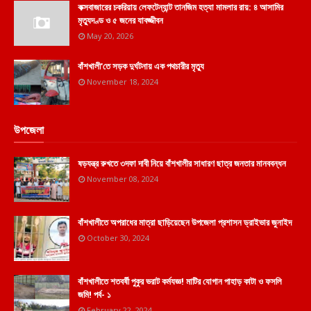
কক্সবাজারের চকরিয়ায় লেফটেন্যান্ট তানজিম হত্যা মামলার রায়: ৪ আসামির
মৃত্যুদণ্ড ও ৫ জনের যাবজ্জীবন
May 20, 2026
বাঁশখালী'তে সড়ক দুর্ঘটনায় এক পথচারীর মৃত্যু
November 18, 2024
উপজেলা
ষড়যন্ত্র রুখতে ৩দফা দাবী নিয়ে বাঁশখালীর সাধারণ ছাত্র জনতার মানববন্ধন
November 08, 2024
বাঁশখালীতে অপরাধের মাত্রা ছাড়িয়েছেন উপজেলা প্রশাসন ড্রাইভার জুনাইদ
October 30, 2024
বাঁশখালীতে শতবর্ষী পুকুর ভরাট কর্মযজ্ঞ! মাটির যোগান পাহাড় কাটা ও ফসলি
জমি! পর্ব- ১
February 22, 2024