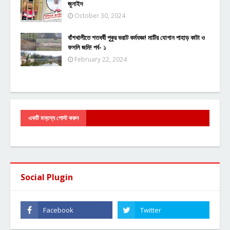
জুনাইদ
October 30, 2024
বাঁশখালীতে শতবর্ষী পুকুর ভরাট কর্মযজ্ঞ! মাটির যোগান পাহাড় কাটা ও
ফসলি জমি! পর্ব- ১
February 22, 2024
একটি মন্তব্য পোস্ট করুন
Social Plugin