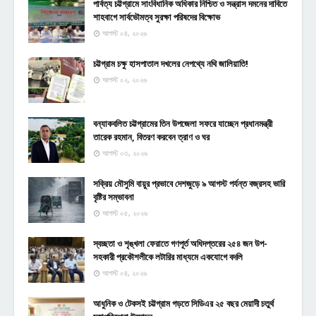
পার্বত্য চট্টগ্রামে সাংবিধানিক অধিকার নিশ্চিত ও সন্ত্রাস দমনের দাবিতে
শাহবাগে সার্বভৌমত্ব সুরক্ষা পরিষদের বিক্ষোভ
আগস্ট ০৪, ২০২৬
চট্টগ্রাম চক্ষু হাসপাতাল দখলের নেপথ্যে নথি জালিয়াতি!
আগস্ট ০২, ২০২৬
বন্যাকবলিত চট্টগ্রামের তিন উপজেলা সফরে যাচ্ছেন প্রধানমন্ত্রী
তারেক রহমান, বিতরণ করবেন ত্রাণ ও ঘর
আগস্ট ০৩, ২০২৬
সক্রিয় মৌসুমি বায়ুর প্রভাবে দেশজুড়ে ৯ আগস্ট পর্যন্ত বজ্রসহ ভারি
বৃষ্টির সম্ভাবনা
আগস্ট ০৫, ২০২৬
স্বচ্ছতা ও শৃঙ্খলা ফেরাতে গণপূর্ত অধিদপ্তরের ২৫৪ জন উপ-
সহকারী প্রকৌশলীকে লটারির মাধ্যমে একযোগে বদলি
আগস্ট ০৪, ২০২৬
আধুনিক ও টেকসই চট্টগ্রাম গড়তে সিডিএর ২৫ বছর মেয়াদী চতুর্থ