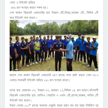
শেষে ৯ উইকেট হারিয়ে
৩৪৬ রান সংগ্রহ করতে সক্ষম হয়।
শেখ কামাল ক্রিকেট একাডেমির হয়ে ইমরান ৩টি,মিনার,আহমদ ২টি, সিদ্দিক ১টি
করে উইকেট লাভ করেন।
জবাবে শেখ কামাল ক্রিকেট একাডেমি ৩৪৭ রানের লক্ষে ব্যাট করতে নেমে ৩৫.৩
ওভারে সবকয়টি উইকেট হারিয়ে ২৬১ রান সংগ্রহ করেন।
দলের হয়ে মোহাম্মদ ৩৭, ইমরান ৩৭, রায়হান ২৭,সিদ্দিক ২৪ রান করেন।বাঁশখালী
ক্রিকেট একাডেমির হয়ে বোলিংএ শোয়াইব ও এনাম ২টি,রাশেদ,ফারুক, ফাহিম ১টি
উইকেট লাভ করেন।
উক্ত খেলায় ১০১* রানের অনবদ্য সেঞ্চুরি করায় ম্যান অব দ্যা ম্যাচ নির্বাচিত হয়