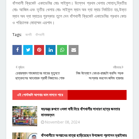
বাঁশখালী ক্রিকেট একাডেমির মোঃ সাইফুল। উল্লেখ প্রথম খেলায় সোহান,দ্বিতীয়
মোঃ আজিম এবং তৃতীয় খেলায় মোঃ সাইফুল ম্যান অব দ্যা ম্যাচ নির্বাচিত হয়,উক্ত
ম্যান অব দ্যা ম্যাচের পুরস্কার তুলে দেন বাঁশখালী ক্রিকেট একাডেমির প্রধান কোচ
ও পরিচালক মোহাম্মদ এরশাদ।
Tags:
জলদী
বাঁশখালী
পূর্বতন
নবীনতর
চেয়ারম্যান শাহজাহানের মায়ের মৃত্যুতে
নিজ উদ্যোগে ডোংরা-রায়ছটা ক্রসিং সড়ক
ছাত্রদলের আহবায়ক প্রার্থী নিজামের শোক
সংস্কার করলেন জসিম হায়দার
এই পোস্টগুলি আপনার ভাল লাগতে পারে
ষড়যন্ত্র রুখতে ৩দফা দাবী নিয়ে বাঁশখালীর সাধারণ ছাত্র জনতার
মানববন্ধন
November 08, 2024
বাঁশখালীতে অপরাধের মাত্রা ছাড়িয়েছেন উপজেলা প্রশাসন ড্রাইভার