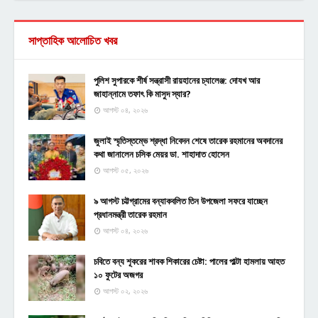
সাপ্তাহিক আলোচিত খবর
পুলিশ সুপারকে শীর্ষ সন্ত্রাসী রায়হানের চ্যালেঞ্জ: দোযখ আর
জাহান্নামে তফাৎ কি মাসুদ স্যার?
আগস্ট ০৪, ২০২৬
জুলাই স্মৃতিস্তম্ভে শ্রদ্ধা নিবেদন শেষে তারেক রহমানের অবদানের
কথা জানালেন চসিক মেয়র ডা. শাহাদাত হোসেন
আগস্ট ০৫, ২০২৬
৯ আগস্ট চট্টগ্রামের বন্যাকবলিত তিন উপজেলা সফরে যাচ্ছেন
প্রধানমন্ত্রী তারেক রহমান
আগস্ট ০৪, ২০২৬
চবিতে বন্য শূকরের শাবক শিকারের চেষ্টা: পালের পাল্টা হামলায় আহত
১০ ফুটের অজগর
আগস্ট ০২, ২০২৬