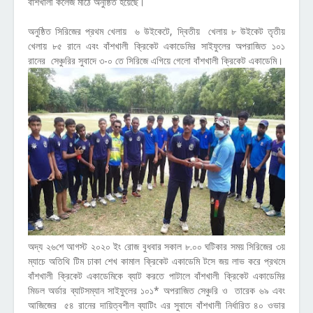
বাঁশখালী কলেজ মাঠে অনুষ্ঠিত হয়েছে।
অনুষ্ঠিত সিরিজের প্রথম খেলায় ৬ উইকেটে, দ্বিতীয় খেলায় ৮ উইকেট তৃতীয়
খেলায় ৮৫ রানে এবং বাঁশখালী ক্রিকেট একাডেমির সাইফুলের অপরাজিত ১০১
রানের সেঞ্চুরির সুবাদে ৩-০ তে সিরিজে এগিয়ে গেলো বাঁশখালী ক্রিকেট একাডেমি।
অদ্য ২৬শে আগস্ট ২০২০ ইং রোজ বুধবার সকাল ৮.০০ ঘটিকার সময় সিরিজের ৩য়
ম্যাচে অতিথি টিম ঢাকা শেখ কামাল ক্রিকেট একাডেমি টসে জয় লাভ করে প্রথমে
বাঁশখালী ক্রিকেট একাডেমিকে ব্যাট করতে পাটালে বাঁশখালী ক্রিকেট একাডেমির
মিডল অর্ডার ব্যাটসম্যান সাইফুলের ১০১* অপরাজিত সেঞ্চুরি ও তারেক ৬৯ এবং
আজিজের ৫৪ রানের দায়িত্বশীল ব্যাটিং এর সুবাদে বাঁশখালী নির্ধারিত ৪০ ওভার