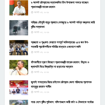
৯ আগস্ট চট্টগ্রামের বন্যাকবলিত তিন উপজেলা সফরে যাচ্ছেন
প্রধানমন্ত্রী তারেক রহমান
আগস্ট ০৪, ২০২৬
সক্রিয় মৌসুমি বায়ুর প্রভাবে দেশজুড়ে ৯ আগস্ট পর্যন্ত বজ্রসহ ভারি
বৃষ্টির সম্ভাবনা
আগস্ট ০৫, ২০২৬
স্বচ্ছতা ও শৃঙ্খলা ফেরাতে গণপূর্ত অধিদপ্তরের ২৫৪ জন উপ-
সহকারী প্রকৌশলীকে লটারির মাধ্যমে একযোগে বদলি
আগস্ট ০৪, ২০২৬
বাঁশখালীতে ত্রাণ বিতরণে প্রধানমন্ত্রী তারেক রহমান: বিদ্যুৎ ও
জ্বালানি নিয়ে বিভ্রান্তি না ছড়ানোর আহ্বান
আগস্ট ০৯, ২০২৬
জুলাই গণহত্যার বিচার চাইলেন চট্টগ্রাম জেলা পরিষদের প্রশাসক
মাহবুবুর রহমান শামীম
আগস্ট ০৫, ২০২৬
সারা দেশে বৃষ্টির পূর্বাভাস: দক্ষিণাঞ্চলে ভারী বর্ষণ ও টেকনাফে সর্বোচ্চ