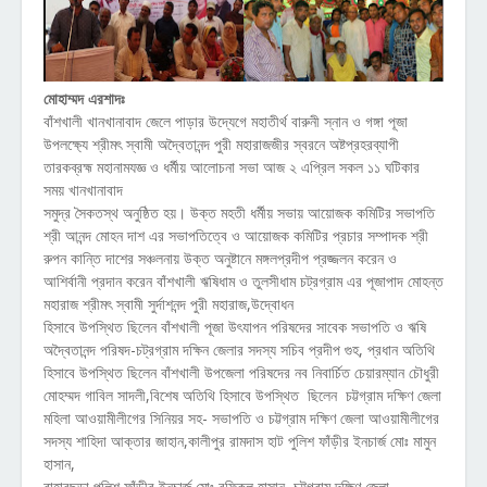
মোহাম্মদ এরশাদঃ
বাঁশখালী খানখানাবাদ জেলে পাড়ার উদ্যেগে মহাতীর্থ বারুনী স্নান ও গঙ্গা পূজা
উপলক্ষ্যে শ্রীমৎ স্বামী অদ্বৈতানন্দ পুরী মহারাজজীর স্বরনে অষ্টপ্রহরব্যাপী
তারকব্রহ্ম মহানামযজ্ঞ ও ধর্মীয় আলোচনা সভা আজ ২ এপ্রিল সকল ১১ ঘটিকার
সময় খানখানাবাদ
সমুদ্র সৈকতস্থ অনুষ্ঠিত হয়। উক্ত মহতী ধর্মীয় সভায় আয়োজক কমিটির সভাপতি
শ্রী আনন্দ মোহন দাশ এর সভাপতিত্বে ও আয়োজক কমিটির প্রচার সম্পাদক শ্রী
রুপন কান্তি দাশের সঞ্চলনায় উক্ত অনুষ্টানে মঙ্গলপ্রদীপ প্রজ্জলন করেন ও
আশির্বানী প্রদান করেন বাঁশখালী ঋষিধাম ও তুলসীধাম চট্রগ্রাম এর পূজাপাদ মোহন্ত
মহারাজ শ্রীমৎ স্বামী সুর্দাশনন্দ পুরী মহারাজ,উদ্বোধন
হিসাবে উপস্থিত ছিলেন বাঁশখালী পূজা উৎযাপন পরিষদের সাবেক সভাপতি ও ঋষি
অদ্বৈতানন্দ পরিষদ-চট্রগ্রাম দক্ষিন জেলার সদস্য সচিব প্রদীপ গুহ, প্রধান অতিথি
হিসাবে উপস্থিত ছিলেন বাঁশখালী উপজেলা পরিষদের নব নিবার্চিত চেয়ারম্যান চৌধুরী
মোহম্মদ গাবিল সাদলী,বিশেষ অতিথি হিসাবে উপস্থিত ছিলেন চট্টগ্রাম দক্ষিণ জেলা
মহিলা আওয়ামীলীগের সিনিয়র সহ- সভাপতি ও চট্টগ্রাম দক্ষিণ জেলা আওয়ামীলীগের
সদস্য শাহিদা আক্তার জাহান,কালীপুর রামদাস হাট পুলিশ ফাঁড়ীর ইনচার্জ মোঃ মামুন
হাসান,
বাহারছড়া পুলিশ ফাঁড়ীর ইনচার্জ মোঃ রফিকুল হাসান, চট্টগ্রাম দক্ষিণ জেলা