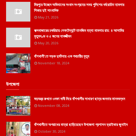
মিরপুরে উচ্ছেদ অভিযানের সংবাদ সংগ্রহের সময় পুলিশের বর্বরোচিত হামলার
শিকার দুই সাংবাদিক
May 21, 2026
কক্সবাজারের চকরিয়ায় লেফটেন্যান্ট তানজিম হত্যা মামলার রায়: ৪ আসামির
মৃত্যুদণ্ড ও ৫ জনের যাবজ্জীবন
May 20, 2026
বাঁশখালী'তে সড়ক দুর্ঘটনায় এক পথচারীর মৃত্যু
November 18, 2024
উপজেলা
ষড়যন্ত্র রুখতে ৩দফা দাবী নিয়ে বাঁশখালীর সাধারণ ছাত্র জনতার মানববন্ধন
November 08, 2024
বাঁশখালীতে অপরাধের মাত্রা ছাড়িয়েছেন উপজেলা প্রশাসন ড্রাইভার জুনাইদ
October 30, 2024