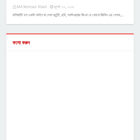
Md Monsur Alam
জুলাই ২৩, ২০১৮
কপিরাইট হল একটা আইন যা লেখা কন্টেন্ট, ছবি, সফটওয়্যার কিংবা যে কোনো জিনিস এর লেখক,…
ফলো করুন