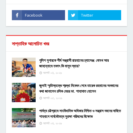
সাপ্তাহিক আলোচিত খবর
পুলিশ সুপারকে শীর্ষ সন্ত্রাসী রায়হানের চ্যালেঞ্জ: দোযখ আর
জাহান্নামে তফাৎ কি মাসুদ স্যার?
আগস্ট ০৪, ২০২৬
জুলাই স্মৃতিস্তম্ভে শ্রদ্ধা নিবেদন শেষে তারেক রহমানের অবদানের
কথা জানালেন চসিক মেয়র ডা. শাহাদাত হোসেন
আগস্ট ০৫, ২০২৬
পার্বত্য চট্টগ্রামে সাংবিধানিক অধিকার নিশ্চিত ও সন্ত্রাস দমনের দাবিতে
শাহবাগে সার্বভৌমত্ব সুরক্ষা পরিষদের বিক্ষোভ
আগস্ট ০৪, ২০২৬