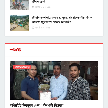
বৃষ্টিপাত রেকর্ড
আগস্ট ০৭, ২০২৬
চট্টগ্রাম-কক্সবাজারে বন্যায় ৪১ মৃত্যু: মাছ চাষের অবৈধ বাঁধ ও
অকেজো স্লুইসগেটে বেড়েছে জনদুর্ভোগ
আগস্ট ০৯, ২০২৬
স্পটলাইট
অফিসিয়াল বিজ্ঞপ্তি
কপিরাইট নিবন্ধন পেল "বাঁশখালী নিউজ"