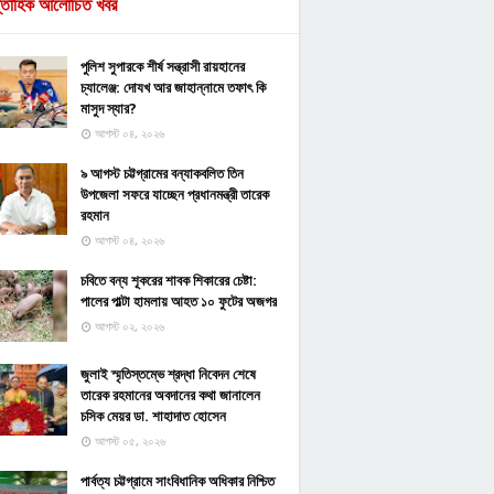
্তাহিক আলোচিত খবর
পুলিশ সুপারকে শীর্ষ সন্ত্রাসী রায়হানের
চ্যালেঞ্জ: দোযখ আর জাহান্নামে তফাৎ কি
মাসুদ স্যার?
আগস্ট ০৪, ২০২৬
৯ আগস্ট চট্টগ্রামের বন্যাকবলিত তিন
উপজেলা সফরে যাচ্ছেন প্রধানমন্ত্রী তারেক
রহমান
আগস্ট ০৪, ২০২৬
চবিতে বন্য শূকরের শাবক শিকারের চেষ্টা:
পালের পাল্টা হামলায় আহত ১০ ফুটের অজগর
আগস্ট ০২, ২০২৬
জুলাই স্মৃতিস্তম্ভে শ্রদ্ধা নিবেদন শেষে
তারেক রহমানের অবদানের কথা জানালেন
চসিক মেয়র ডা. শাহাদাত হোসেন
আগস্ট ০৫, ২০২৬
পার্বত্য চট্টগ্রামে সাংবিধানিক অধিকার নিশ্চিত