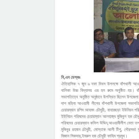
বি,এন ডেস্কঃ
ঐতিহাসিক ৭ জুন ৬ দফা দিবস উপলক্ষে বাঁশখালী আ
বালিকা উচ্চ বিদ্যালয় এর হল রুমে অনুষ্ঠিত হয়। ব
সভাপতিত্বে অনুষ্ঠিত অনুষ্ঠানে উপস্থিত ছিলেন উপজে
দাশ মহিলা আওয়ামী লীগের বাঁশখালী উপজেলা সভাপত
চেয়ারম্যান রশিদ আহমদ চৌধুরী, বাহারছড়া ইউনিয়ন পর
ইউনিয়ন পরিষদের চেয়ারম্যান আলহাজ্ব মুজিবুল হক চৌধু
পরিষদের চেয়ারম্যান কফিল উদ্দিন,আওয়ামীলীগ নেতা 
মুজিবুর রহমান চৌধুরী, মোস্তাক আলী টিপু, পৌরসভা 
মিজান সিকদার,ইমরুল হক চৌধুরী ফাহিম প্রমুখ।