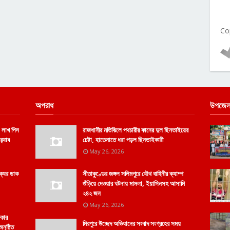
Co
অপরাধ
উপজেল
 লাখ পিস
রাজধানীর মতিঝিলে পথচারীর কানের দুল ছিনতাইয়ের
‌্যাব
চেষ্টা, হাতেনাতে ধরা পড়ল ছিনতাইকারী
May 26, 2026
ক্যের ডাক
সীতাকুণ্ডের জঙ্গল সলিমপুরে যৌথ বাহিনীর ক্যাম্প
গুঁড়িয়ে দেওয়ার ঘটনায় মামলা, ইয়াসিনসহ আসামি
২৪২ জন
May 26, 2026
িকার
মিরপুরে উচ্ছেদ অভিযানের সংবাদ সংগ্রহের সময়
নুষ্ঠিত