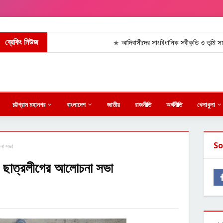
ব্রেকিং নিউজ
আদিবাসীদের সাংবিধানিক স্বীকৃতি ও ভূমি সমস্যার স
★
চট্টগ্রাম মহানগর
বাংলাদেশ
জাতীয়
রাজনীতি
অর্থনীতি
খেলাধুলা
So
না সভা
ও ছাত্রলীগের আলোচনা সভা