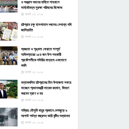
ও সন্ত্রাস দমনের দাবিতে শাহবাগে
সার্বভৌমত্ব সুরক্ষা পরিষদের বিক্ষোভ
আগস্ট ০৪, ২০২৬
চট্টগ্রাম চক্ষু হাসপাতাল দখলের নেপথ্যে নথি
জালিয়াতি!
আগস্ট ০২, ২০২৬
স্বচ্ছতা ও শৃঙ্খলা ফেরাতে গণপূর্ত
অধিদপ্তরের ২৫৪ জন উপ-সহকারী
প্রকৌশলীকে লটারির মাধ্যমে একযোগে
বদলি
আগস্ট ০৪, ২০২৬
বন্যাকবলিত চট্টগ্রামের তিন উপজেলা সফরে
যাচ্ছেন প্রধানমন্ত্রী তারেক রহমান, বিতরণ
করবেন ত্রাণ ও ঘর
আগস্ট ০৩, ২০২৬
সক্রিয় মৌসুমি বায়ুর প্রভাবে দেশজুড়ে ৯
আগস্ট পর্যন্ত বজ্রসহ ভারি বৃষ্টির সম্ভাবনা
আগস্ট ০৫, ২০২৬