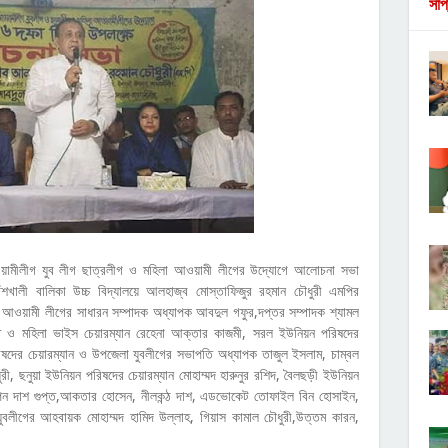
সাপ
ওয়ামীলীগ যুব লীগ ছাত্রলীগ ও মহিলা আওয়ামী লীগের উদ্যোগে আলোচনা সভা
াঁশখালী বালিকা উচ্চ বিদ্যালয়ে আলহাজ্ব মোস্তাফিজুর রহমান চৌধুরী এমপির
লা আওয়ামী লীগের সাধারন সম্পাদক অধ্যাপক আবদুল গফুর,দপ্তর সম্পাদক শ্যামল
ি ও মহিলা ভাইস চেয়ারম্যান রেহেনা আক্তার কাজমী, সরল ইউনিয়ন পরিষদের
িষদের চেয়ারম্যান ও উপজেলা যুবলীগের সভাপতি অধ্যাপক তাজুল ইসলাম, চাম্বল
রী, ছনুয়া ইউনিয়ন পরিষদের চেয়ারম্যান মোহাম্মদ হারুনুর রশিদ, বৈলছড়ী ইউনিয়ন
তপন দাশ গুপ্ত,আকতার হোসেন, নীলকন্ঠ দাশ, এডভোকেট তোফাইল বিন হোসাইন,
যুবলীগের আহবায়ক মোহাম্মদ হামিদ উল্লাহ, গিয়াস কামাল চৌধুরী,উত্তম কারন,