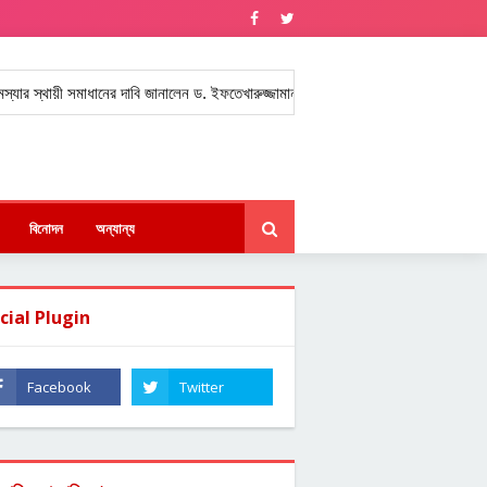
্থায়ী সমাধানের দাবি জানালেন ড. ইফতেখারুজ্জামান।
চট্টগ্রামের রাঙ্গুনিয়ায় বাস ও
★
বিনোদন
অন্যান্য
cial Plugin