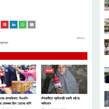
নবীনতর
মুদ্রসৈকত
লী
বাঁশখালী
ালের হালহকিকত: বিএনপি-
বাঁশখালীতে প্রতিবন্ধী তরুণী ধর্ষণের
ের লোকজন ছিল ‘চোখের বালি’
অভিযোগ