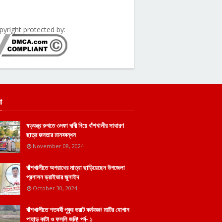
pyright protected by:
া
ষড়যন্ত্র রুখতে ৩দফা দাবী নিয়ে বাঁশখালীর সাধারণ
ছাত্র জনতার মানববন্ধন
November 08, 2024
বাঁশখালীতে অপরাধের মাত্রা ছাড়িয়েছেন উপজেলা
প্রশাসন ড্রাইভার জুনাইদ
October 30, 2024
বাঁশখালীতে শতবর্ষী পুকুর ভরাট কর্মযজ্ঞ! মাটির যোগান
পাহাড় কাটা ও ফসলি জমি! পর্ব- ১