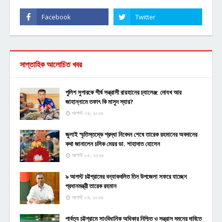
সাপ্তাহিক আলোচিত খবর
পুলিশ সুপারকে শীর্ষ সন্ত্রাসী রায়হানের চ্যালেঞ্জ: দোযখ আর
জাহান্নামে তফাৎ কি মাসুদ স্যার?
আগস্ট ০৪, ২০২৬
জুলাই স্মৃতিস্তম্ভে শ্রদ্ধা নিবেদন শেষে তারেক রহমানের অবদানের
কথা জানালেন চসিক মেয়র ডা. শাহাদাত হোসেন
আগস্ট ০৫, ২০২৬
৯ আগস্ট চট্টগ্রামের বন্যাকবলিত তিন উপজেলা সফরে যাচ্ছেন
প্রধানমন্ত্রী তারেক রহমান
আগস্ট ০৪, ২০২৬
পার্বত্য চট্টগ্রামে সাংবিধানিক অধিকার নিশ্চিত ও সন্ত্রাস দমনের দাবিতে