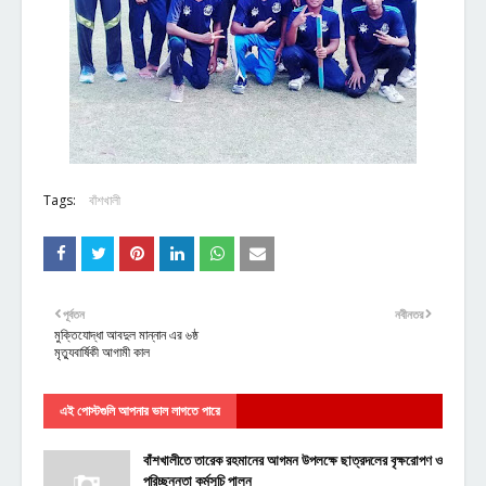
Tags:
বাঁশখালী
পূর্বতন
নবীনতর
মুক্তিযোদ্ধা আবদুল মান্নান এর ৬ষ্ঠ
মৃত্যুবার্ষিকী আগামী কাল
এই পোস্টগুলি আপনার ভাল লাগতে পারে
বাঁশখালীতে তারেক রহমানের আগমন উপলক্ষে ছাত্রদলের বৃক্ষরোপণ ও
পরিচ্ছন্নতা কর্মসূচি পালন