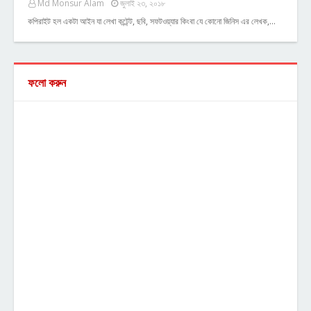
Md Monsur Alam
জুলাই ২৩, ২০১৮
কপিরাইট হল একটা আইন যা লেখা কন্টেন্ট, ছবি, সফটওয়্যার কিংবা যে কোনো জিনিস এর লেখক,…
ফলো করুন