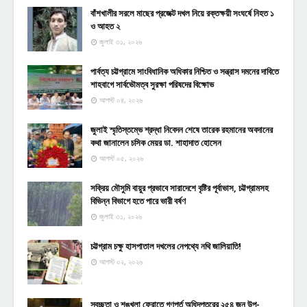
বাঁশখালীর সরলে মাছের প্রজেক্ট দখল নিয়ে রক্তক্ষয়ী সংঘর্ষে নিহত ১
ও আহত ২
জুলাই ৩১, ২০২৬
পার্বত্য চট্টগ্রামে সাংবিধানিক অধিকার নিশ্চিত ও সন্ত্রাস দমনের দাবিতে
শাহবাগে সার্বভৌমত্ব সুরক্ষা পরিষদের বিক্ষোভ
আগস্ট ০৪, ২০২৬
জুলাই স্মৃতিস্তম্ভে শ্রদ্ধা নিবেদন শেষে তারেক রহমানের অবদানের
কথা জানালেন চসিক মেয়র ডা. শাহাদাত হোসেন
আগস্ট ০৫, ২০২৬
সক্রিয় মৌসুমি বায়ুর প্রভাবে সারাদেশে বৃষ্টির পূর্বাভাস, চট্টগ্রামসহ
বিভিন্ন বিভাগে হতে পারে ভারী বর্ষণ
জুলাই ৩১, ২০২৬
চট্টগ্রাম চক্ষু হাসপাতাল দখলের নেপথ্যে নথি জালিয়াতি!
আগস্ট ০২, ২০২৬
স্বচ্ছতা ও শৃঙ্খলা ফেরাতে গণপূর্ত অধিদপ্তরের ২৫৪ জন উপ-