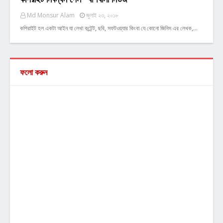
Md Monsur Alam
জুলাই ২৩, ২০১৮
কপিরাইট হল একটা আইন যা লেখা কন্টেন্ট, ছবি, সফটওয়্যার কিংবা যে কোনো জিনিস এর লেখক,…
ফলো করুন