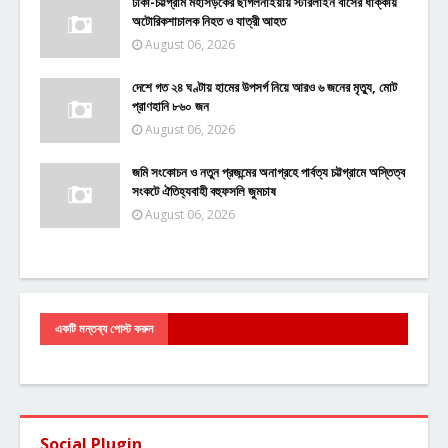
ঢাকা-চট্টগ্রাম মহাসড়কের ছাগলনাইয়ায় স্টারলাইন বাসের ধাক্কায়
অটোরিকশাচালক নিহত ও যাত্রী আহত
August 06, 2026
দেশে গত ২৪ ঘণ্টায় হামের উপসর্গ নিয়ে আরও ৬ জনের মৃত্যু, মোট
প্রাণহানি ৮৬০ জন
August 06, 2026
জমি সংকোচন ও নতুন প্রজন্মের অনাগ্রহে পার্বত্য চট্টগ্রামে অস্তিত্ব
সংকটে ঐতিহ্যবাহী বহুফসলি জুমচাষ
August 06, 2026
একটি মন্তব্য পোস্ট করুন
Social Plugin