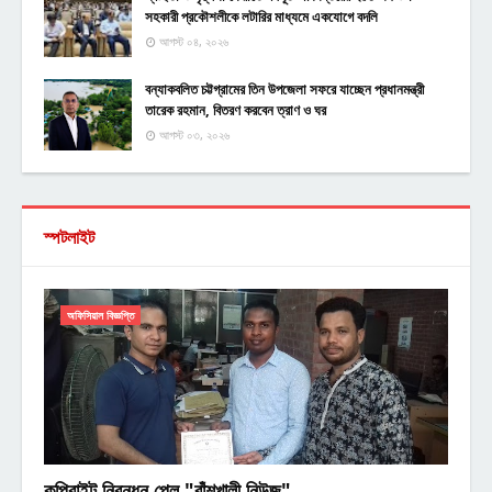
সহকারী প্রকৌশলীকে লটারির মাধ্যমে একযোগে বদলি
আগস্ট ০৪, ২০২৬
বন্যাকবলিত চট্টগ্রামের তিন উপজেলা সফরে যাচ্ছেন প্রধানমন্ত্রী
তারেক রহমান, বিতরণ করবেন ত্রাণ ও ঘর
আগস্ট ০৩, ২০২৬
স্পটলাইট
অফিসিয়াল বিজ্ঞপ্তি
কপিরাইট নিবন্ধন পেল "বাঁশখালী নিউজ"