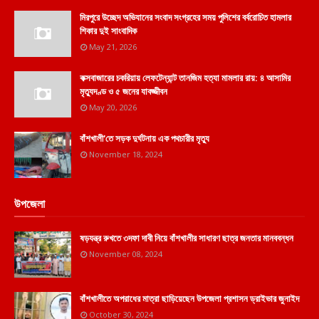
মিরপুরে উচ্ছেদ অভিযানের সংবাদ সংগ্রহের সময় পুলিশের বর্বরোচিত হামলার
শিকার দুই সাংবাদিক
May 21, 2026
কক্সবাজারের চকরিয়ায় লেফটেন্যান্ট তানজিম হত্যা মামলার রায়: ৪ আসামির
মৃত্যুদণ্ড ও ৫ জনের যাবজ্জীবন
May 20, 2026
বাঁশখালী'তে সড়ক দুর্ঘটনায় এক পথচারীর মৃত্যু
November 18, 2024
উপজেলা
ষড়যন্ত্র রুখতে ৩দফা দাবী নিয়ে বাঁশখালীর সাধারণ ছাত্র জনতার মানববন্ধন
November 08, 2024
বাঁশখালীতে অপরাধের মাত্রা ছাড়িয়েছেন উপজেলা প্রশাসন ড্রাইভার জুনাইদ
October 30, 2024