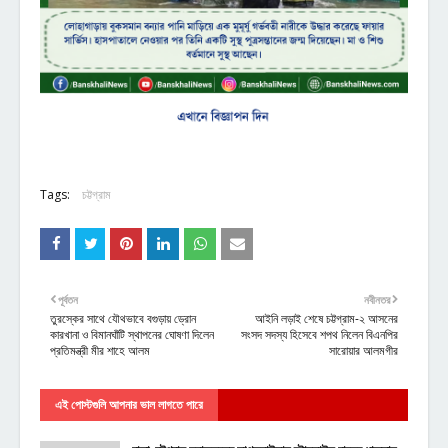
Tags:
চট্টগ্রাম
পূর্বতন
নবীনতর
তুরস্কের সাথে যৌথভাবে বগুড়ায় ড্রোন
আইনি লড়াই শেষে চট্টগ্রাম-২ আসনের
কারখানা ও বিমানঘাঁটি স্থাপনের ঘোষণা দিলেন
সংসদ সদস্য হিসেবে শপথ নিলেন বিএনপির
প্রতিমন্ত্রী মীর শাহে আলম
সারোয়ার আলমগীর
এই পোস্টগুলি আপনার ভাল লাগতে পারে