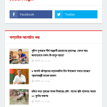
সাপ্তাহিক আলোচিত খবর
পুলিশ সুপারকে শীর্ষ সন্ত্রাসী রায়হানের চ্যালেঞ্জ: দোযখ আর
জাহান্নামে তফাৎ কি মাসুদ স্যার?
আগস্ট ০৪, ২০২৬
৯ আগস্ট চট্টগ্রামের বন্যাকবলিত তিন উপজেলা সফরে যাচ্ছেন
প্রধানমন্ত্রী তারেক রহমান
আগস্ট ০৪, ২০২৬
চবিতে বন্য শূকরের শাবক শিকারের চেষ্টা: পালের পাল্টা হামলায় আহত
১০ ফুটের অজগর
আগস্ট ০২, ২০২৬