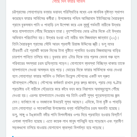
চট্টগ্রামের লোহাগাড়ায় বন্যার ভয়াবহ পরিস্থিতির মধ্যে এক মানবিক দৃষ্টান্ত স্থাপন
করেছেন ফায়ার সার্ভিসের কর্মীরা। উপজেলার পশ্চিম আমিরাবাদ ইউনিয়নের খৈয়ারকুল
গ্রামে বুকসমান পানি ও পাহাড়ি ঢল উপেক্ষা করে এক মুমূর্ষু গর্ভবতী নারীকে উদ্ধার
করে হাসপাতালে পৌঁছে দিয়েছেন তারা। বৃহস্পতিবার ভোর ৬টার দিকে এই উদ্ধার
অভিযান পরিচালিত হয়। উদ্ধার হওয়া ওই নারীর নাম মিজবাহুল জান্নাত (২২)।
তিনি খৈয়ারকুল গ্রামের সৌদি আরব প্রবাসী রিয়াজ উদ্দিনের স্ত্রী। ডলু নদের
তীরবর্তী এই গ্রামটি কয়েক দিনের টানা বৃষ্টিতে প্লাবিত হওয়ায় মিজবাহুলের বাড়ির
চারপাশ পানিতে তলিয়ে যায়। বুধবার রাত ২টার দিকে তার প্রসব বেদনা শুরু হলে
পরিবারের সদস্যরা চরম দুশ্চিন্তায় পড়েন। যোগাযোগ ব্যবস্থা বিচ্ছিন্ন থাকায় তাকে
হাসপাতালে নেওয়া অসম্ভব হয়ে পড়ে। ভোরের দিকে ফায়ার সার্ভিসকে খবর দেওয়া
হলে লোহাগাড়া ফায়ার সার্ভিস ও সিভিল ডিফেন্স স্টেশনের একটি দল দ্রুত
ঘটনাস্থলে পৌঁছায়। স্টেশনের কর্মকর্তা রাখাল চন্দ্র রুদ্র জানান, প্রায় দেড় ঘণ্টার
প্রচেষ্টায় ওই নারীকে স্ট্রেচারে করে কাঁধে বহন করে নিরাপদে অ্যাম্বুলেন্সে পৌঁছে
দেওয়া হয়। এরপর হাসপাতালে নেওয়ার পর তিনি একটি সুস্থ পুত্রসন্তানের জন্ম
দেন। বর্তমানে মা ও নবজাতক উভয়েই সুস্থ আছেন। এদিকে, টানা বৃষ্টি ও পাহাড়ি
ঢলে লোহাগাড়া ও সাতকানিয়া উপজেলার বন্যা পরিস্থিতির চরম অবনতি হয়েছে।
ডলু, সাঙ্গু ও টঙ্কাবতী নদীর পানি বিপদসীমার ওপর দিয়ে প্রবাহিত হওয়ায় বিস্তীর্ণ
এলাকা প্লাবিত হয়েছে। এতে কয়েক লাখ মানুষ পানিবন্দি হয়ে পড়েছেন এবং গ্রামীণ
সড়কগুলো তলিয়ে যাওয়ায় যোগাযোগ ব্যবস্থা বিপর্যস্ত হয়ে পড়েছে।