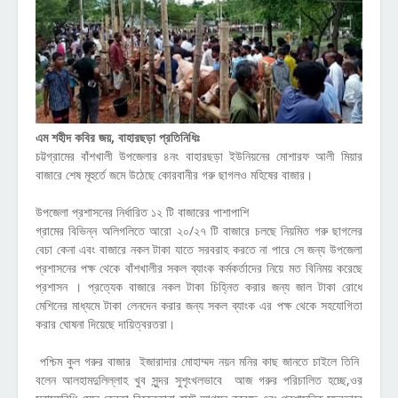
এম শহীদ কবির জয়, বাহারছড়া প্রতিনিধিঃ
চট্টগ্রামের বাঁশখালী উপজেলার ৪নং বাহারছড়া ইউনিয়নের মোশারফ আলী মিয়ার
বাজারে শেষ মূহুর্তে জমে উঠেছে কোরবানীর গরু ছাগলও মহিষের বাজার।
উপজেলা প্রশাসনের নির্ধারিত ১২ টি বাজারের পাশাপাশি
গ্রামের বিভিন্ন অলিগলিতে আরো ২০/২৭ টি বাজারে চলছে নিয়মিত গরু ছাগলের
বেচা কেনা এবং বাজারে নকল টাকা যাতে সরবরাহ করতে না পারে সে জন্য উপজেলা
প্রশাসনের পক্ষ থেকে বাঁশখালীর সকল ব্যাংক কর্মকর্তাদের নিয়ে মত বিনিময় করেছে
প্রশাসন । প্রত্যেক বাজারে নকল টাকা চিহ্নিত করার জন্য জাল টাকা রোধে
মেশিনের মাধ্যমে টাকা লেনদেন করার জন্য সকল ব্যাংক এর পক্ষ থেকে সহযোগিতা
করার ঘোষনা দিয়েছে দায়িত্বরতরা।
পশ্চিম কুল গরুর বাজার ইজারাদার মোহাম্মদ নয়ন মনির কাছ জানতে চাইলে তিনি
বলেন আলহামদুলিল্লাহ খুব সুন্দর সুশৃংখলভাবে আজ গরুর পরিচালিত হচ্ছে,ওর