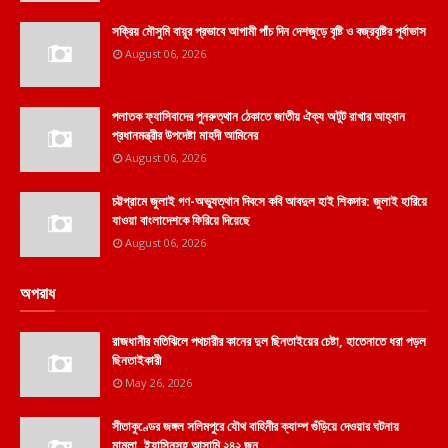
সক্রিয় মৌসুমি বায়ুর প্রভাবে আগামী পাঁচ দিন দেশজুড়ে বৃষ্টি ও বজ্রবৃষ্টির পূর্বাভাস
August 06, 2026
পলাতক ফ্যাসিবাদের পুনরুত্থান ঠেকাতে জাতীয় ঐক্য অটুট রাখার আহ্বান
প্রধানমন্ত্রীর উপদেষ্টা মাহদী আমিনের
August 06, 2026
চট্টগ্রামে জুলাই গণ-অভ্যুত্থান দিবসে কবি আবদুল হাই শিকদার: জুলাই হারিয়ে
যাওয়া বাংলাদেশকে ফিরিয়ে দিয়েছে
August 06, 2026
অপরাধ
রাজধানীর মতিঝিলে পথচারীর কানের দুল ছিনতাইয়ের চেষ্টা, হাতেনাতে ধরা পড়ল
ছিনতাইকারী
May 26, 2026
সীতাকুণ্ডের জঙ্গল সলিমপুরে যৌথ বাহিনীর ক্যাম্প গুঁড়িয়ে দেওয়ার ঘটনায়
মামলা, ইয়াসিনসহ আসামি ২৪২ জন