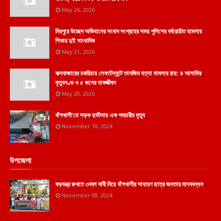
May 26, 2026
মিরপুরে উচ্ছেদ অভিযানের সংবাদ সংগ্রহের সময় পুলিশের বর্বরোচিত হামলার
শিকার দুই সাংবাদিক
May 21, 2026
কক্সবাজারের চকরিয়ায় লেফটেন্যান্ট তানজিম হত্যা মামলার রায়: ৪ আসামির
মৃত্যুদণ্ড ও ৫ জনের যাবজ্জীবন
May 20, 2026
বাঁশখালী'তে সড়ক দুর্ঘটনায় এক পথচারীর মৃত্যু
November 18, 2024
উপজেলা
ষড়যন্ত্র রুখতে ৩দফা দাবী নিয়ে বাঁশখালীর সাধারণ ছাত্র জনতার মানববন্ধন
November 08, 2024