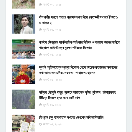
আগস্ট ০২, ২০২৬
বাঁশখালীর সরলে মাছের প্রজেক্ট দখল নিয়ে রক্তক্ষয়ী সংঘর্ষে নিহত ১
ও আহত ২
জুলাই ৩১, ২০২৬
পার্বত্য চট্টগ্রামে সাংবিধানিক অধিকার নিশ্চিত ও সন্ত্রাস দমনের দাবিতে
শাহবাগে সার্বভৌমত্ব সুরক্ষা পরিষদের বিক্ষোভ
আগস্ট ০৪, ২০২৬
জুলাই স্মৃতিস্তম্ভে শ্রদ্ধা নিবেদন শেষে তারেক রহমানের অবদানের
কথা জানালেন চসিক মেয়র ডা. শাহাদাত হোসেন
আগস্ট ০৫, ২০২৬
সক্রিয় মৌসুমি বায়ুর প্রভাবে সারাদেশে বৃষ্টির পূর্বাভাস, চট্টগ্রামসহ
বিভিন্ন বিভাগে হতে পারে ভারী বর্ষণ
জুলাই ৩১, ২০২৬
চট্টগ্রাম চক্ষু হাসপাতাল দখলের নেপথ্যে নথি জালিয়াতি!
আগস্ট ০২, ২০২৬