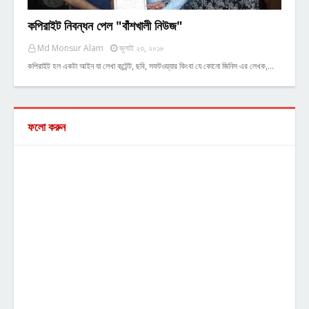
কপিরাইট নিবন্ধন পেল "বাঁশখালী নিউজ"
Md Monsur Alam
জুলাই ২৩, ২০১৮
কপিরাইট হল একটা আইন যা লেখা কন্টেন্ট, ছবি, সফটওয়্যার কিংবা যে কোনো জিনিস এর লেখক,…
ফলো করুন