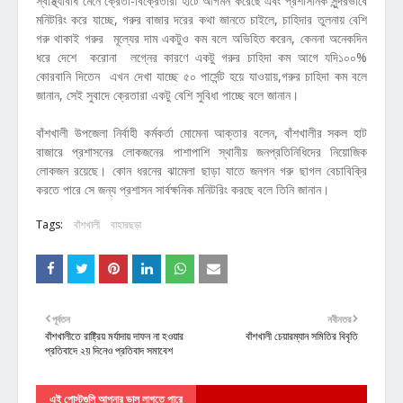
স্বাস্থ্যবিধি মেনে ক্রেতা-বিক্রেতারা হাটে আগমন করেছে এবং প্রশাসনিক সুন্দরভাবে
মনিটরিং করে যাচ্ছে, গরুর বাজার দরের কথা জানতে চাইলে, চাহিদার তুলনায় বেশি
গরু থাকাই গরুর মূল্যের দাম একটুও কম বলে অভিহিত করেন, কেননা অনেকদিন
ধরে দেশে করোনা লগ্নের কারণে একটু গরুর চাহিদা কম আগে যদি১০০%
কোরবানি দিতেন এখন দেখা যাচ্ছে ৫০ পার্সেন্ট হয়ে যাওয়ায়,গরুর চাহিদা কম বলে
জানান, সেই সুবাদে ক্রেতারা একটু বেশি সুবিধা পাচ্ছে বলে জানান।
বাঁশখালী উপজেলা নির্বাহী কর্মকর্তা মোমেনা আক্তার বলেন, বাঁশখালীর সকল হাট
বাজারে প্রশাসনের লোকজনের পাশাপাশি স্থানীয় জনপ্রতিনিধিদের নিয়োজিক
লোকজন রয়েছে। কোন ধরনের ঝামেলা ছাড়া যাতে জনগন গরু ছাগল বেচাবিক্রি
করতে পারে সে জন্য প্রশাসন সার্বক্ষনিক মনিটরিং করছে বলে তিনি জানান।
Tags:
বাঁশখালী
বাহারছড়া
পূর্বতন
নবীনতর
বাঁশখালীতে রাষ্ট্রিয় মর্যাদায় দাফন না হওয়ার
বাঁশখালী চেয়ারম্যান সমিতির বিবৃতি
প্রতিবাদে ২য় দিনেও প্রতিবাদ সমাবেশ
এই পোস্টগুলি আপনার ভাল লাগতে পারে