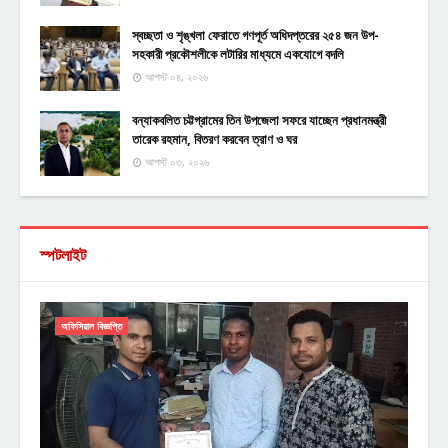
স্বচ্ছতা ও শৃঙ্খলা ফেরাতে গণপূর্ত অধিদপ্তরের ২৫৪ জন উপ-
সহকারী প্রকৌশলীকে লটারির মাধ্যমে একযোগে বদলি
আগস্ট ০৪, ২০২৬
বন্যাকবলিত চট্টগ্রামের তিন উপজেলা সফরে যাচ্ছেন প্রধানমন্ত্রী
তারেক রহমান, বিতরণ করবেন ত্রাণ ও ঘর
আগস্ট ০৩, ২০২৬
স্পটলাইট
অফিসিয়াল বিজ্ঞপ্তি