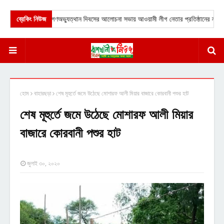
াতকানিয়ায় জুলাই গণঅভ্যুত্থান দিবসের আলোচনা সভায় আওয়ামী লীগ নেতার প্রতিষ্ঠানের নাস্তা বিত
ব্রেকিং নিউজ
হোম
বাহারছড়া
শেষ মূহুর্তে জমে উঠেছে মোশারফ আলী মিয়ার বাজারে কোরবানী পশুর হাট
শেষ মূহুর্তে জমে উঠেছে মোশারফ আলী মিয়ার
বাজারে কোরবানী পশুর হাট
জুলাই ৩০, ২০২০