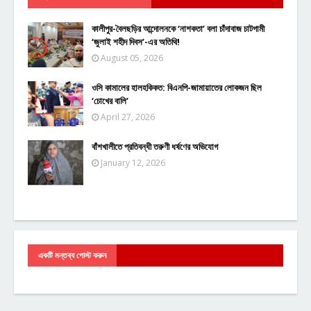
কালীপুর-বৈলছড়ির আন্দোলনকে ‘নাশকতা’ বলা চাঁদাবাজ চাটগামী
‘জুলাই শহীদ দিবস’-এর অতিথি!
August 05, 2026
ওসি কামালের হালহকিকত: বিএনপি-জামায়াতের লোকজন ছিল
‘চোখের বালি’
April 27, 2026
বাঁশখালীতে প্রতিবন্ধী তরুণী ধর্ষণের অভিযোগ
January 12, 2026
একটি মন্তব্য পোস্ট করুন