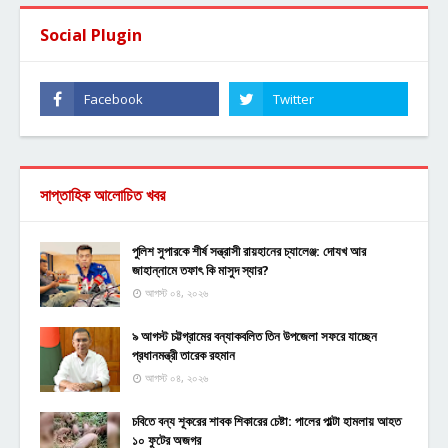
Social Plugin
সাপ্তাহিক আলোচিত খবর
পুলিশ সুপারকে শীর্ষ সন্ত্রাসী রায়হানের চ্যালেঞ্জ: দোযখ আর
জাহান্নামে তফাৎ কি মাসুদ স্যার?
আগস্ট ০৪, ২০২৬
৯ আগস্ট চট্টগ্রামের বন্যাকবলিত তিন উপজেলা সফরে যাচ্ছেন
প্রধানমন্ত্রী তারেক রহমান
আগস্ট ০৪, ২০২৬
চবিতে বন্য শূকরের শাবক শিকারের চেষ্টা: পালের পাল্টা হামলায় আহত
১০ ফুটের অজগর