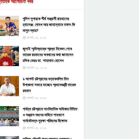
্তাহিক আলোচিত খবর
পুলিশ সুপারকে শীর্ষ সন্ত্রাসী রায়হানের
চ্যালেঞ্জ: দোযখ আর জাহান্নামে তফাৎ কি
মাসুদ স্যার?
আগস্ট ০৪, ২০২৬
জুলাই স্মৃতিস্তম্ভে শ্রদ্ধা নিবেদন শেষে
তারেক রহমানের অবদানের কথা জানালেন
চসিক মেয়র ডা. শাহাদাত হোসেন
আগস্ট ০৫, ২০২৬
৯ আগস্ট চট্টগ্রামের বন্যাকবলিত তিন
উপজেলা সফরে যাচ্ছেন প্রধানমন্ত্রী তারেক
রহমান
আগস্ট ০৪, ২০২৬
পার্বত্য চট্টগ্রামে সাংবিধানিক অধিকার নিশ্চিত
ও সন্ত্রাস দমনের দাবিতে শাহবাগে
সার্বভৌমত্ব সুরক্ষা পরিষদের বিক্ষোভ
আগস্ট ০৪, ২০২৬