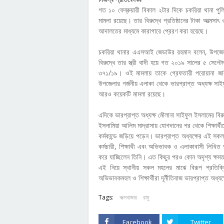
গত ১০ ফেব্রুয়ারী বিকাল ২টার দিকে চকরিয়া থানা পু
মামলা রয়েছে। তার বিরুদ্ধে প্রতিষ্ঠানের টাকা আত্মসা
আদালতের মাধ্যমে কারাগারে প্রেরণ করা হয়েছে।
চকরিয়া থানার এএসআই জেডাউর রহমান বলেন, উপজেলা 
বিরুদ্ধে তার স্ত্রী বাদী হয়ে গত ২০১৯ সালের ৫ সেপ্
৩৭১/১৯। ওই মামলায় তাকে গ্রেফতারী পরোয়ানা জার
উপজেলার গর্জনীয় এলাকা থেকে ভারপ্রাপ্ত অধ্যক্ষ সা
আরও কয়েকটি মামলা রয়েছে।
এদিকে ভারপ্রাপ্ত অধ্যক্ষ মৌলানা সাইফুল ইসলামের ব
ইসলামিয়া আলিম মাদ্রাসায় যোগদানের পর থেকে শিক্ষার্থীদে
কর্মকান্ডে জড়িয়ে পড়েন। ভারপ্রাপ্ত অধ্যক্ষের এই সকল 
কর্মচারী, শিক্ষাথী এবং অভিভাবক ও এলাকাবাসী লিখিত 
করে যাচ্ছিলেন তিনি। এত কিছুর পরও কোন অদৃশ্য ক্ষমতা 
এই নিয়ে স্থানীয় সকল মহলের মাঝে বিরূপ প্রতিক্রি
অভিভাবকমহল ও শিক্ষার্থীরা দূর্নীতিবাজ ভারপ্রাপ্ত অধ্য
Tags:
কক্সবাজার
রামু
Facebook
Twitter