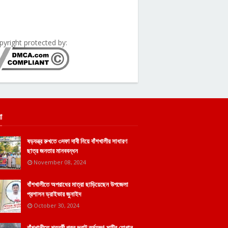
pyright protected by:
া
ষড়যন্ত্র রুখতে ৩দফা দাবী নিয়ে বাঁশখালীর সাধারণ
ছাত্র জনতার মানববন্ধন
November 08, 2024
বাঁশখালীতে অপরাধের মাত্রা ছাড়িয়েছেন উপজেলা
প্রশাসন ড্রাইভার জুনাইদ
October 30, 2024
বাঁশখালীতে শতবর্ষী পুকুর ভরাট কর্মযজ্ঞ! মাটির যোগান