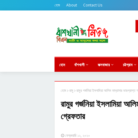
হোম
About
Contact Us
হোম
বাঁশখালী
কক্সবাজার
চট্টগ্রাম
হোম
রামু
রামুর গর্জনিয়া ইসলামিয়া আলিম মাদ্রাসার ভারপ্রাপ্ত 
রামুর গর্জনিয়া ইসলামিয়া আলিম
গ্রেফতার
ফেব্রুয়ারি ১২, ২০২০