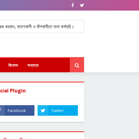
মান, মহেশখালী ও বাঁশখালীতে নানা কর্মসূচি।
বাঁশখালীতে তারেক রহমানের আগমন উপলক্
★
বিনোদন
অন্যান্য
cial Plugin