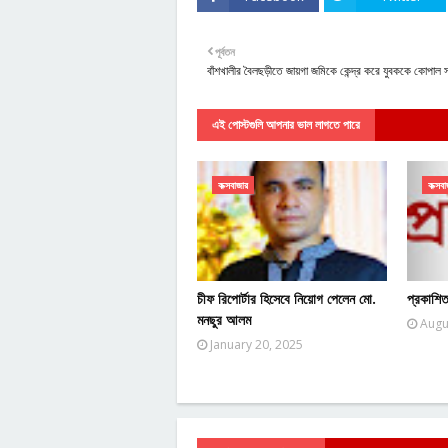
পূর্বতন
বাঁশখালীর বৈলছড়ীতে জায়গা জমিকে কেন্দ্র করে যুবককে কোপাল সন্
এই পোস্টগুলি আপনার ভাল লাগতে পারে
কক্সবাজার
কক্সবা
চীফ রিপোর্টার হিসেবে নিয়োগ পেলেন মো.
প্রকাশিত
মনছুর আলম
Augu
January 20, 2025