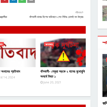
নবীনতর
ত্রাসীরা
বাঁশখালী থানার বিশেষ অভিযানে ২শত লিটার চোলাই মদ উদ্ধার
স্প
জার
কক্সবাজার
 সংবাদের প্রতিবাদ
বাঁশখালী- পেকুয়া সড়কে ২ বাসের মুখোমুুখি
সংঘর্ষে নিহত ১
st 14, 2024
June 20, 2021
কপ