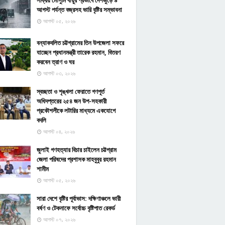
সক্রিয় মৌসুমি বায়ুর প্রভাবে দেশজুড়ে ৯
আগস্ট পর্যন্ত বজ্রসহ ভারি বৃষ্টির সম্ভাবনা
আগস্ট ০৫, ২০২৬
বন্যাকবলিত চট্টগ্রামের তিন উপজেলা সফরে
যাচ্ছেন প্রধানমন্ত্রী তারেক রহমান, বিতরণ
করবেন ত্রাণ ও ঘর
আগস্ট ০৩, ২০২৬
স্বচ্ছতা ও শৃঙ্খলা ফেরাতে গণপূর্ত
অধিদপ্তরের ২৫৪ জন উপ-সহকারী
প্রকৌশলীকে লটারির মাধ্যমে একযোগে
বদলি
আগস্ট ০৪, ২০২৬
জুলাই গণহত্যার বিচার চাইলেন চট্টগ্রাম
জেলা পরিষদের প্রশাসক মাহবুবুর রহমান
শামীম
আগস্ট ০৫, ২০২৬
সারা দেশে বৃষ্টির পূর্বাভাস: দক্ষিণাঞ্চলে ভারী
বর্ষণ ও টেকনাফে সর্বোচ্চ বৃষ্টিপাত রেকর্ড
আগস্ট ০৭, ২০২৬