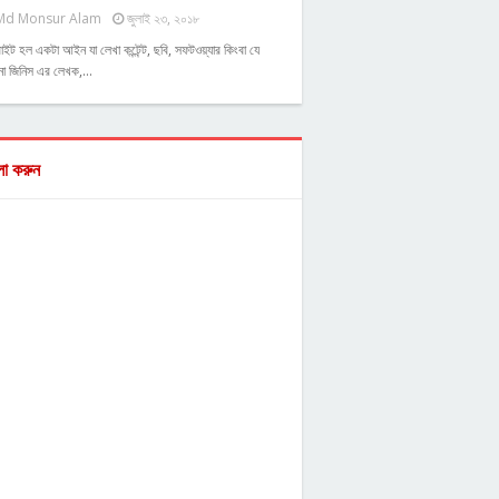
Md Monsur Alam
জুলাই ২৩, ২০১৮
াইট হল একটা আইন যা লেখা কন্টেন্ট, ছবি, সফটওয়্যার কিংবা যে
ো জিনিস এর লেখক,…
ো করুন