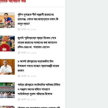
্তাহিক আলোচিত খবর
পুলিশ সুপারকে শীর্ষ সন্ত্রাসী রায়হানের
চ্যালেঞ্জ: দোযখ আর জাহান্নামে তফাৎ কি
মাসুদ স্যার?
আগস্ট ০৪, ২০২৬
জুলাই স্মৃতিস্তম্ভে শ্রদ্ধা নিবেদন শেষে
তারেক রহমানের অবদানের কথা জানালেন
চসিক মেয়র ডা. শাহাদাত হোসেন
আগস্ট ০৫, ২০২৬
৯ আগস্ট চট্টগ্রামের বন্যাকবলিত তিন
উপজেলা সফরে যাচ্ছেন প্রধানমন্ত্রী তারেক
রহমান
আগস্ট ০৪, ২০২৬
পার্বত্য চট্টগ্রামে সাংবিধানিক অধিকার নিশ্চিত
ও সন্ত্রাস দমনের দাবিতে শাহবাগে
সার্বভৌমত্ব সুরক্ষা পরিষদের বিক্ষোভ
আগস্ট ০৪, ২০২৬