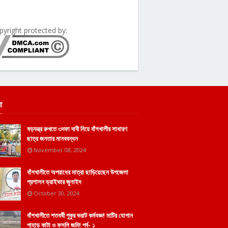
pyright protected by:
া
ষড়যন্ত্র রুখতে ৩দফা দাবী নিয়ে বাঁশখালীর সাধারণ
ছাত্র জনতার মানববন্ধন
November 08, 2024
বাঁশখালীতে অপরাধের মাত্রা ছাড়িয়েছেন উপজেলা
প্রশাসন ড্রাইভার জুনাইদ
October 30, 2024
বাঁশখালীতে শতবর্ষী পুকুর ভরাট কর্মযজ্ঞ! মাটির যোগান
পাহাড় কাটা ও ফসলি জমি! পর্ব- ১