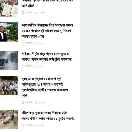
চট্টগ্রাম চক্ষু হাসপাতাল দখলের নেপথ্যে নথি
জালিয়াতি!
আগস্ট ০২, ২০২৬
বন্যাকবলিত চট্টগ্রামের তিন উপজেলা সফরে
যাচ্ছেন প্রধানমন্ত্রী তারেক রহমান, বিতরণ
করবেন ত্রাণ ও ঘর
আগস্ট ০৩, ২০২৬
সক্রিয় মৌসুমি বায়ুর প্রভাবে দেশজুড়ে ৯
আগস্ট পর্যন্ত বজ্রসহ ভারি বৃষ্টির সম্ভাবনা
আগস্ট ০৫, ২০২৬
স্বচ্ছতা ও শৃঙ্খলা ফেরাতে গণপূর্ত
অধিদপ্তরের ২৫৪ জন উপ-সহকারী
প্রকৌশলীকে লটারির মাধ্যমে একযোগে
বদলি
আগস্ট ০৪, ২০২৬
চবিতে বন্য শূকরের শাবক শিকারের চেষ্টা:
পালের পাল্টা হামলায় আহত ১০ ফুটের অজগর
আগস্ট ০২, ২০২৬