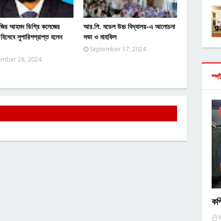
 নজির আহমদ ডিগ্রি কলেজের
আর.পি. মডেল উচ্চ বিদ্যালয়-এ আলোচনা
হিসেবে সুপারিশপ্রাপ্ত হলেন
সভা ও মাহফিল
September 17, 2024
mber 28, 2024
স্প
কপ