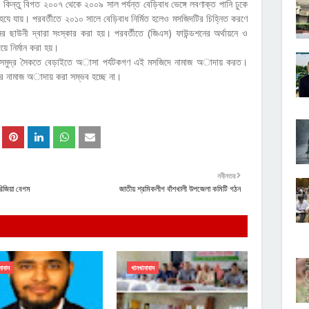
ল। কিন্তু বিগত ২০০৭ থেকে ২০০৯ সাল পর্যন্ত বেড়িবাধ ভেঙ্গে লবণাক্ত পানি ঢুকে
হযে যায়। পরবর্তীতে ২০১০ সালে বেড়িবাধ নির্মিত হলেও মসজিদটির চিহ্নিত করণে
নের ছাউনী দ্বারা সংস্কার করা হয়। পরবর্তীতে (জিএস) ফাউন্ডশনের অর্থায়নে ও
য়ে নির্মান করা হয়।
ে সমুদ্র সৈকতে বেড়াইতে অাসা পর্যটকগণ এই মসজিদে নামাজ অাদায় করত।
মদের নামাজ অাদায় করা সম্ভব হচ্ছে না।
নবীনতর
রিজিয়া বেগম
জাতীয় শ্রমিকলীগ বাঁশখালী উপজেলা কমিটি গঠন
নাবাদ
খানখানাবাদ