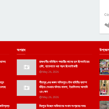
Co
অপরাধ
উপজেল
ওয়াসহ
রাজধানীর মতিঝিলে পথচারীর কানের দুল ছিনতাইয়ের
চেষ্টা, হাতেনাতে ধরা পড়ল ছিনতাইকারী
May 26, 2026
 নতুন
সীতাকুণ্ডের জঙ্গল সলিমপুরে যৌথ বাহিনীর ক্যাম্প
ল চলছে
গুঁড়িয়ে দেওয়ার ঘটনায় মামলা, ইয়াসিনসহ আসামি
২৪২ জন
May 26, 2026
্ষতিগ্রস্ত
মিরপুরে উচ্ছেদ অভিযানের সংবাদ সংগ্রহের সময়