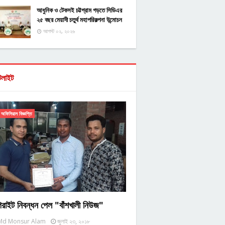
আধুনিক ও টেকসই চট্টগ্রাম গড়তে সিডিএর
২৫ বছর মেয়াদী চতুর্থ মহাপরিকল্পনা উন্মোচন
আগস্ট ০২, ২০২৬
টলাইট
অফিসিয়াল বিজ্ঞপ্তি
িরাইট নিবন্ধন পেল "বাঁশখালী নিউজ"
Md Monsur Alam
জুলাই ২৩, ২০১৮