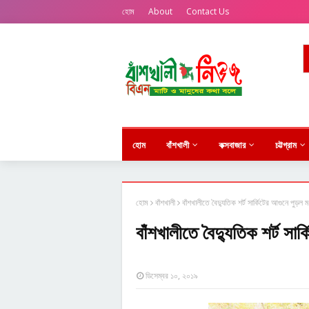
হোম
About
Contact Us
হোম
বাঁশখালী
কক্সবাজার
চট্টগ্রাম
হোম
বাঁশখালী
বাঁশখালীতে বৈদ্যুতিক শর্ট সার্কিটের আগুনে পুড়ল
বাঁশখালীতে বৈদ্যুতিক শর্ট সা
ডিসেম্বর ১০, ২০১৯