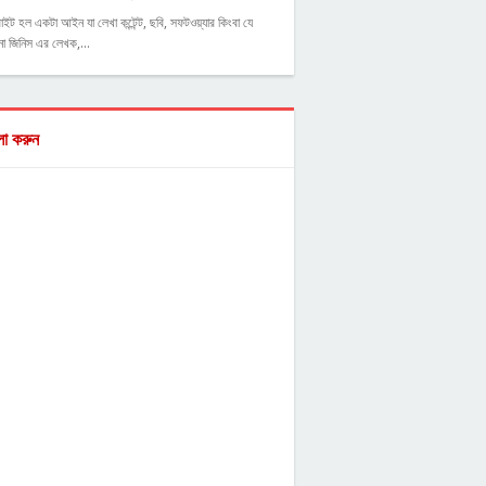
াইট হল একটা আইন যা লেখা কন্টেন্ট, ছবি, সফটওয়্যার কিংবা যে
ো জিনিস এর লেখক,…
ো করুন