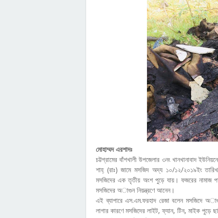
মোহাম্মদ এরশাদঃ
চট্টগ্রামের বাঁশখালী উপজেলার ৩নং খানখানাবাদ ইউনিয়
শাহ্ (রাঃ) জামে মসজিদ অদ্য ১০/১২/২০১৯ইং তারিখ
মসজিদের এক তৃতীয় অংশ পুড়ে যায়। ফজরের নামাজ প
মসজিদের অাগুন নিয়ন্ত্রণে আনেন।
এই ব্যাপারে এস.এম.ফরহাদ রেজা বলেন মসজিদে অাগুন
লাগার কারণে মসজিদের লাইট, ফ্যান, টিন, মাইক পুড়ে 