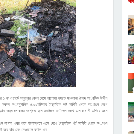
সাপ
নের ১ নং ওয়ার্ডে সমুদ্রের কোল ঘেষে লাগোয়া হযরত মাওলানা সৈয়দ অাজিম উদ্দীন
 সকাল অানুমানিক ৫.০০ঘটিকায় বৈদ্যুতিক শর্ট সার্কিট থেকে অাগুন লেগে
ড়ার জন্য লোকজন জাগ্রত হলে মসজিদে অাগুন দেখে এলাকাবাসী এগিয়ে এসে
 লাগার খবর শুনে ঘটনাস্থলে এসে দেখে বৈদ্যুতিক শর্ট সার্কিট থেকে অাগুন
ছাই হয়ে যায় এবং দেওয়ালে ফাটল ধরে।