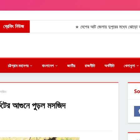
ব্রেকিং নিউজ
দেশের আট জেলায় দুপুরের মধ্যে ঝোড়ো হাওয়াসহ ব
★
চট্টগ্রাম মহানগর
বাংলাদেশ
জাতীয়
রাজনীতি
অর্থনীতি
খেলাধুলা
So
 মসজিদ
র্কিটের আগুনে পুড়ল মসজিদ