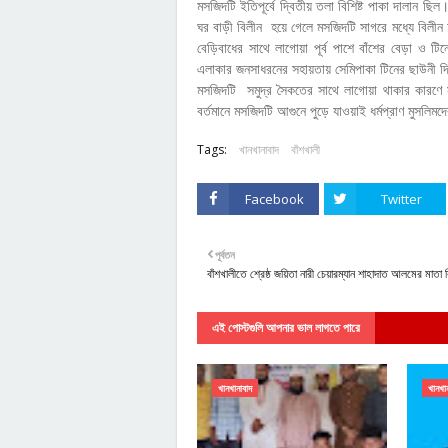
মসজিদটি ইতিপূর্বে দ্বিতীয় তলা বিশিষ্ট পাকা দালান ছি
ঘর বাড়ী বিলীন হয়ে গেলে মসজিদটি সাগরে মধ্যে বিলীন 
বেড়িবাধের সাথে লাগোয়া পূর্ব পাশে বাঁশের বেড়া ও টি
এলাকার জনসাধরনের সহায়তায় সেমিপাকা টিনের ছাউনী দি
মসজিদটি সমুদ্র সৈকতের সাথে লাগোয়া থাকার কারণ
বর্তমানে মসজিদটি আগুনে পুড়ে যাওয়াই ধর্মপ্রাণ মুসলি
Tags:
খানখানাবাদ
বাঁশখালী
Facebook
Twitter
পূর্বতন
বাঁশখালীতে শ্রেষ্ঠ জয়িতা নারী চেয়ারম্যান শাহাদাত আলমের মাতা 
এই পোস্টগুলি আপনার ভাল লাগতে পারে
খানখানাবাদ
খানখা