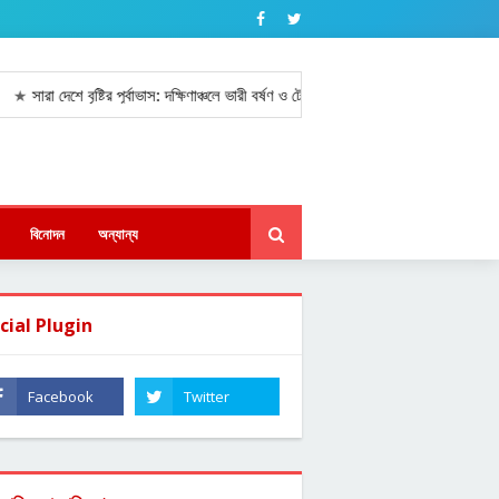
রা দেশে বৃষ্টির পূর্বাভাস: দক্ষিণাঞ্চলে ভারী বর্ষণ ও টেকনাফে সর্বোচ্চ বৃষ্টিপাত রেকর্ড।
আ
★
বিনোদন
অন্যান্য
cial Plugin