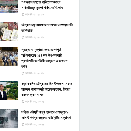
ও সন্ত্রাস দমনের দাবিতে শাহবাগে
সার্বভৌমত্ব সুরক্ষা পরিষদের বিক্ষোভ
আগস্ট ০৪, ২০২৬
চট্টগ্রাম চক্ষু হাসপাতাল দখলের নেপথ্যে নথি
জালিয়াতি!
আগস্ট ০২, ২০২৬
স্বচ্ছতা ও শৃঙ্খলা ফেরাতে গণপূর্ত
অধিদপ্তরের ২৫৪ জন উপ-সহকারী
প্রকৌশলীকে লটারির মাধ্যমে একযোগে
বদলি
আগস্ট ০৪, ২০২৬
বন্যাকবলিত চট্টগ্রামের তিন উপজেলা সফরে
যাচ্ছেন প্রধানমন্ত্রী তারেক রহমান, বিতরণ
করবেন ত্রাণ ও ঘর
আগস্ট ০৩, ২০২৬
সক্রিয় মৌসুমি বায়ুর প্রভাবে দেশজুড়ে ৯
আগস্ট পর্যন্ত বজ্রসহ ভারি বৃষ্টির সম্ভাবনা
আগস্ট ০৫, ২০২৬