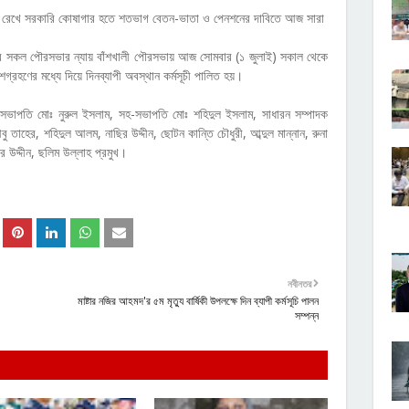
মনে রেখে সরকারি কোষাগার হতে শতভাগ বেতন-ভাতা ও পেনশনের দাবিতে আজ সারা
েশের সকল পৌরসভার ন্যায় বাঁশখালী পৌরসভায় আজ সোমবার (১ জুলাই) সকাল থেকে
শগ্রহণের মধ্যে দিয়ে দিনব্যাপী অবস্থান কর্মসূচী পালিত হয়।
সভাপতি মোঃ নুরুল ইসলাম, সহ-সভাপতি মোঃ শহিদুল ইসলাম, সাধারন সম্পাদক
 তাহের, শহিদুল আলম, নাছির উদ্দীন, ছোটন কান্তি চৌধুরী, আব্দুল মান্নান, রুনা
 উদ্দীন, ছলিম উল্লাহ প্রমুখ।
নবীনতর
মাষ্টার নজির আহমদ'র ৫ম মৃত্যু বার্ষিকী উপলক্ষে দিন ব্যাপী কর্মসূচি পালন
সম্পন্ন