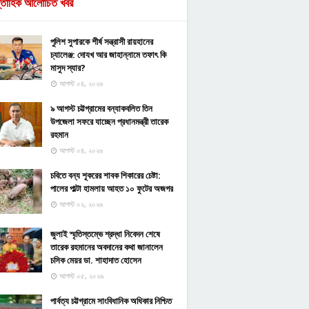
্তাহিক আলোচিত খবর
পুলিশ সুপারকে শীর্ষ সন্ত্রাসী রায়হানের
চ্যালেঞ্জ: দোযখ আর জাহান্নামে তফাৎ কি
মাসুদ স্যার?
আগস্ট ০৪, ২০২৬
৯ আগস্ট চট্টগ্রামের বন্যাকবলিত তিন
উপজেলা সফরে যাচ্ছেন প্রধানমন্ত্রী তারেক
রহমান
আগস্ট ০৪, ২০২৬
চবিতে বন্য শূকরের শাবক শিকারের চেষ্টা:
পালের পাল্টা হামলায় আহত ১০ ফুটের অজগর
আগস্ট ০২, ২০২৬
জুলাই স্মৃতিস্তম্ভে শ্রদ্ধা নিবেদন শেষে
তারেক রহমানের অবদানের কথা জানালেন
চসিক মেয়র ডা. শাহাদাত হোসেন
আগস্ট ০৫, ২০২৬
পার্বত্য চট্টগ্রামে সাংবিধানিক অধিকার নিশ্চিত