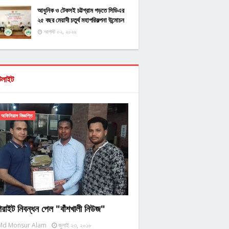
আধুনিক ও টেকসই চট্টগ্রাম গড়তে সিডিএর
২৫ বছর মেয়াদী চতুর্থ মহাপরিকল্পনা উন্মোচন
আগস্ট ০২, ২০২৬
টলাইট
অফিসিয়াল বিজ্ঞপ্তি
িরাইট নিবন্ধন পেল "বাঁশখালী নিউজ"
Md Monsur Alam
জুলাই ২৩, ২০১৮