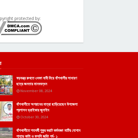
pyright protected by:
া
ষড়যন্ত্র রুখতে ৩দফা দাবী নিয়ে বাঁশখালীর সাধারণ
ছাত্র জনতার মানববন্ধন
November 08, 2024
বাঁশখালীতে অপরাধের মাত্রা ছাড়িয়েছেন উপজেলা
প্রশাসন ড্রাইভার জুনাইদ
October 30, 2024
বাঁশখালীতে শতবর্ষী পুকুর ভরাট কর্মযজ্ঞ! মাটির যোগান
পাহাড় কাটা ও ফসলি জমি! পর্ব- ১