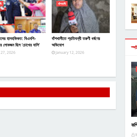
লী
বাঁশখালী
ালের হালহকিকত: বিএনপি-
বাঁশখালীতে প্রতিবন্ধী তরুণী ধর্ষণের
ের লোকজন ছিল ‘চোখের বালি’
অভিযোগ
স্প
 27, 2026
January 12, 2026
কপ