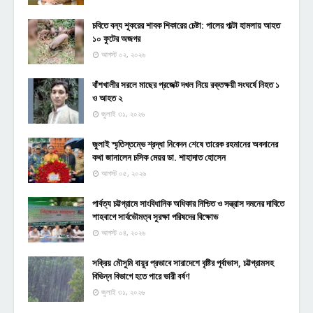
চবিতে বন্য শূকরের শাবক শিকারের চেষ্টা: পালের পাল্টা হামলায় আহত
১০ ফুটের অজগর
আগস্ট ০২, ২০২৬
বাঁশখালীর সরলে মাছের প্রজেক্ট দখল নিয়ে রক্তক্ষয়ী সংঘর্ষে নিহত ১
ও আহত ২
জুলাই ৩১, ২০২৬
জুলাই স্মৃতিস্তম্ভে শ্রদ্ধা নিবেদন শেষে তারেক রহমানের অবদানের
কথা জানালেন চসিক মেয়র ডা. শাহাদাত হোসেন
আগস্ট ০৫, ২০২৬
পার্বত্য চট্টগ্রামে সাংবিধানিক অধিকার নিশ্চিত ও সন্ত্রাস দমনের দাবিতে
শাহবাগে সার্বভৌমত্ব সুরক্ষা পরিষদের বিক্ষোভ
আগস্ট ০৪, ২০২৬
সক্রিয় মৌসুমি বায়ুর প্রভাবে সারাদেশে বৃষ্টির পূর্বাভাস, চট্টগ্রামসহ
বিভিন্ন বিভাগে হতে পারে ভারী বর্ষণ
জুলাই ৩১, ২০২৬