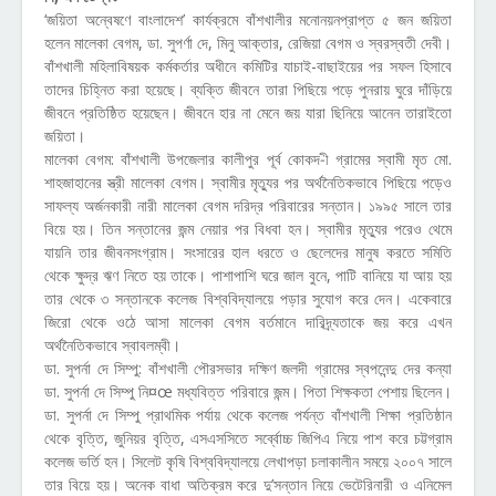
‘জয়িতা অন্বেষণে বাংলাদেশ’ কার্যক্রমে বাঁশখালীর মনোনয়নপ্রাপ্ত ৫ জন জয়িতা
হলেন মালেকা বেগম, ডা. সুপর্ণা দে, মিনু আক্তার, রেজিয়া বেগম ও স্বরস্বতী দেবী।
বাঁশখালী মহিলাবিষয়ক কর্মকর্তার অধীনে কমিটির যাচাই-বাছাইয়ের পর সফল হিসাবে
তাদের চিহ্নিত করা হয়েছে। ব্যক্তি জীবনে তারা পিছিয়ে পড়ে পুনরায় ঘুরে দাঁড়িয়ে
জীবনে প্রতিষ্ঠিত হয়েছেন। জীবনে হার না মেনে জয় যারা ছিনিয়ে আনেন তারাইতো
জয়িতা।
মালেকা বেগম: বাঁশখালী উপজেলার কালীপুর পূর্ব কোকদ-ী গ্রামের স্বামী মৃত মো.
শাহজাহানের স্ত্রী মালেকা বেগম। স্বামীর মৃত্যুর পর অর্থনৈতিকভাবে পিছিয়ে পড়েও
সাফল্য অর্জনকারী নারী মালেকা বেগম দরিদ্র পরিবারের সন্তান। ১৯৯৫ সালে তার
বিয়ে হয়। তিন সন্তানের জন্ম নেয়ার পর বিধবা হন। স্বামীর মৃত্যুর পরেও থেমে
যায়নি তার জীবনসংগ্রাম। সংসারের হাল ধরতে ও ছেলেদের মানুষ করতে সমিতি
থেকে ক্ষুদ্র ঋণ নিতে হয় তাকে। পাশাপাশি ঘরে জাল বুনে, পাটি বানিয়ে যা আয় হয়
তার থেকে ৩ সন্তানকে কলেজ বিশ্ববিদ্যালয়ে পড়ার সুযোগ করে দেন। একেবারে
জিরো থেকে ওঠে আসা মালেকা বেগম বর্তমানে দারিদ্র্যতাকে জয় করে এখন
অর্থনৈতিকভাবে স্বাবলম্বী।
ডা. সুপর্না দে সিম্পু: বাঁশখালী পৌরসভার দক্ষিণ জলদী গ্রামের স্বপনেন্দু দের কন্যা
ডা. সুপর্না দে সিম্পু নি¤œ মধ্যবিত্ত পরিবারে জন্ম। পিতা শিক্ষকতা পেশায় ছিলেন।
ডা. সুপর্না দে সিম্পু প্রাথমিক পর্যায় থেকে কলেজ পর্যন্ত বাঁশখালী শিক্ষা প্রতিষ্ঠান
থেকে বৃত্তি, জুনিয়র বৃত্তি, এসএসসিতে সর্ব্বোচ্চ জিপিএ নিয়ে পাশ করে চট্টগ্রাম
কলেজ ভর্তি হন। সিলেট কৃষি বিশ্ববিদ্যালয়ে লেখাপড়া চলাকালীন সময়ে ২০০৭ সালে
তার বিয়ে হয়। অনেক বাধা অতিক্রম করে দু’সন্তান নিয়ে ভেটেরিনারী ও এনিমেল