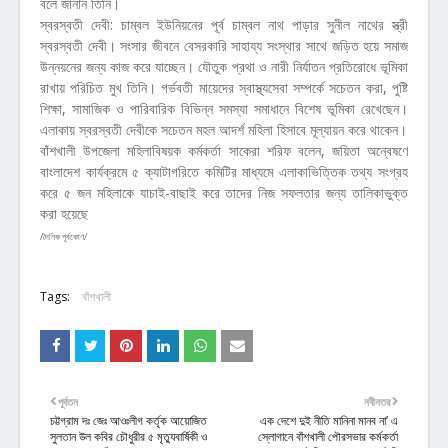
বলে জানান তিনি।
স্বরস্বতী দেবী: চাম্বল ইউনিয়নের পূর্ব চাম্বল নাথ পাড়ার সুনীল নাথের স্ত্রী
স্বরস্বতী দেবী। সংসার জীবনে বেসরকারি সাহায্য সংস্থার সাথে জড়িত হয়ে সমাজ
উন্নয়নের জন্য কাজ করে যাচ্ছেন। যৌতুক প্রথা ও নারী নির্যাতন প্রতিরোধে ভূমিকা
রাখায় পরিচিত মুখ তিনি। গর্ভবতী মায়েদের স্বাস্থ্যসেবা সম্পর্কে সচেতন করা, পুষ্টি
শিক্ষা, সামাজিক ও পারিবারিক বিভিন্ন সমস্যা সমাধানে বিশেষ ভূমিকা রেখেছেন।
এলাকায় স্বরস্বতী দেবীকে সচেতন মহল আদর্শ মহিলা হিসাবে মূল্যায়ন করে থাকেন।
বাঁশখালী উপজেলা মহিলাবিষয়ক কর্মকর্তা সাকেরা শরিফ বলেন, জয়িতা অন্বেষণে
বাংলাদেশ কার্যক্রমে ৫ ক্যাটাগরিতে কমিটির মাধ্যমে এলাকাভিত্তিক তথ্য সংগ্রহ
করে ৫ জন মহিলাকে যাচাই-বাছাই করে তাদের নিজ সফলতার জন্য তালিকাভুক্ত
করা হয়েছে
/দৈনিক পূর্বকোণ/
Tags:
বাঁশখালী
পূর্বতন
নবীনতর
চট্টগ্রাম দঃ জেঃ আওঃলীগ কর্তৃক আয়োজিত
এক দেশে দুই নীতি মানিনা মানব না’ এ
সুলতান উল কবির চৌধুরীর ৫ মৃত্যুবার্ষিকী ও
স্লোগানে বাঁশখালী পৌরসভার কর্মকর্তা