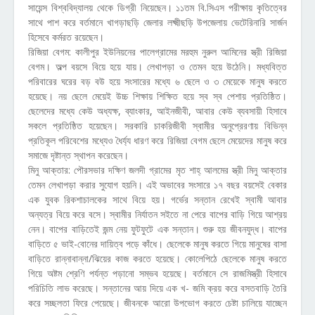
সায়েন্স বিশ্ববিদ্যালয় থেকে ডিগ্রী নিয়েছেন। ১১তম বি.সিএস পরীক্ষায় কৃতিত্বের
সাথে পাশ করে বর্তমানে খাগড়াছড়ি জেলার লক্ষ্মীছড়ি উপজেলায় ভেটেরিনারি সার্জন
হিসেবে কর্মরত রয়েছেন।
রিজিয়া বেগম: কালীপুর ইউনিয়নের পালেগ্রামের মরহুম নুরুল আমিনের স্ত্রী রিজিয়া
বেগম। অল্প বয়সে বিয়ে হয়ে যায়। লেখাপড়া ও তেমন হয়ে উঠেনি। মধ্যবিত্ত
পরিবারের ঘরের বড় বউ হয়ে সংসারের মধ্যে ৬ ছেলে ও ৩ মেয়েকে মানুষ করতে
হয়েছে। নয় ছেলে মেয়েই উচ্চ শিক্ষায় শিক্ষিত হয়ে স্ব স্ব পেশায় প্রতিষ্ঠিত।
ছেলেদের মধ্যে কেউ অধ্যক্ষ, ব্যাংকার, আইনজীবী, আবার কেউ ব্যবসায়ী হিসাবে
সকলে প্রতিষ্ঠিত হয়েছেন। সরকারি চাকরিজীবী স্বামীর অনুপ্রেরণায় বিভিন্ন
প্রতিকূল পরিবেশের মধ্যেও ধৈর্য্য ধারণ করে রিজিয়া বেগম ছেলে মেয়েদের মানুষ করে
সমাজে দৃষ্টান্ত স্থাপন করেছেন।
মিনু আক্তার: পৌরসভার দক্ষিণ জলদী গ্রামের মৃত শাহ্ আলমের স্ত্রী মিনু আক্তার
তেমন লেখাপড়া করার সুযোগ হয়নি। এই অভাবের সংসারে ১৭ বছর বয়সেই বেকার
এক যুবক রিকশাচালকের সাথে বিয়ে হয়। গর্ভের সন্তান রেখেই স্বামী আবার
অন্যত্র বিয়ে করে বসে। স্বামীর নির্যাতন সইতে না পেরে বাপের বাড়ি গিয়ে আশ্রয়
নেন। বাপের বাড়িতেই জন্ম নেয় ফুটফুটে এক সন্তান। শুরু হয় জীবনযুদ্ধ। বাপের
বাড়িতে ৫ ভাই-বোনের দায়িত্ব পড়ে কাঁধে। ছেলেকে মানুষ করতে গিয়ে মানুষের বাসা
বাড়িতে রান্নাবান্না/ঝিয়ের কাজ করতে হয়েছে। কোলেপিঠে ছেলেকে মানুষ করতে
গিয়ে অষ্টম শ্রেণি পর্যন্ত পড়ানো সম্ভব হয়েছে। বর্তমানে সে রাজমিস্ত্রী হিসাবে
পরিচিতি লাভ করেছে। সন্তানের আয় দিয়ে এক খ- জমি ক্রয় করে বসতবাড়ি তৈরি
করে সচ্ছলতা ফিরে পেয়েছে। জীবনকে আরো উপভোগ করতে চেষ্টা চালিয়ে যাচ্ছেন