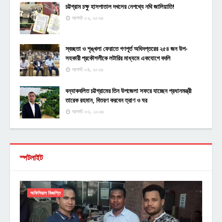
চট্টগ্রাম চক্ষু হাসপাতাল দখলের নেপথ্যে নথি জালিয়াতি!
আগস্ট ০২, ২০২৬
স্বচ্ছতা ও শৃঙ্খলা ফেরাতে গণপূর্ত অধিদপ্তরের ২৫৪ জন উপ-
সহকারী প্রকৌশলীকে লটারির মাধ্যমে একযোগে বদলি
আগস্ট ০৪, ২০২৬
বন্যাকবলিত চট্টগ্রামের তিন উপজেলা সফরে যাচ্ছেন প্রধানমন্ত্রী
তারেক রহমান, বিতরণ করবেন ত্রাণ ও ঘর
আগস্ট ০৩, ২০২৬
স্পটলাইট
অফিসিয়াল বিজ্ঞপ্তি