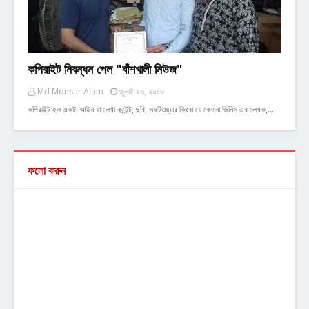
কপিরাইট নিবন্ধন পেল "বাঁশখালী নিউজ"
Md Monsur Alam
জুলাই ২৩, ২০১৮
কপিরাইট হল একটা আইন যা লেখা কন্টেন্ট, ছবি, সফটওয়্যার কিংবা যে কোনো জিনিস এর লেখক,…
ফলো করুন