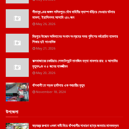
সীতাকুণ্ডের জঙ্গল সলিমপুরে যৌথ বাহিনীর ক্যাম্প গুঁড়িয়ে দেওয়ার ঘটনায়
মামলা, ইয়াসিনসহ আসামি ২৪২ জন
May 26, 2026
মিরপুরে উচ্ছেদ অভিযানের সংবাদ সংগ্রহের সময় পুলিশের বর্বরোচিত হামলার
শিকার দুই সাংবাদিক
May 21, 2026
কক্সবাজারের চকরিয়ায় লেফটেন্যান্ট তানজিম হত্যা মামলার রায়: ৪ আসামির
মৃত্যুদণ্ড ও ৫ জনের যাবজ্জীবন
May 20, 2026
বাঁশখালী'তে সড়ক দুর্ঘটনায় এক পথচারীর মৃত্যু
November 18, 2024
উপজেলা
ষড়যন্ত্র রুখতে ৩দফা দাবী নিয়ে বাঁশখালীর সাধারণ ছাত্র জনতার মানববন্ধন