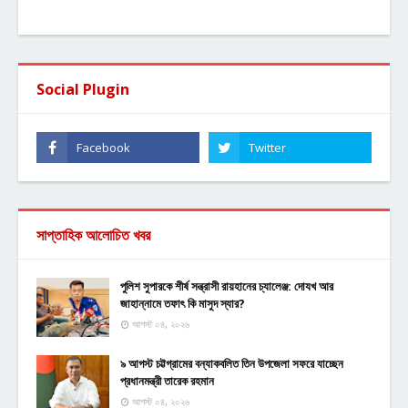
Social Plugin
সাপ্তাহিক আলোচিত খবর
পুলিশ সুপারকে শীর্ষ সন্ত্রাসী রায়হানের চ্যালেঞ্জ: দোযখ আর
জাহান্নামে তফাৎ কি মাসুদ স্যার?
আগস্ট ০৪, ২০২৬
৯ আগস্ট চট্টগ্রামের বন্যাকবলিত তিন উপজেলা সফরে যাচ্ছেন
প্রধানমন্ত্রী তারেক রহমান
আগস্ট ০৪, ২০২৬