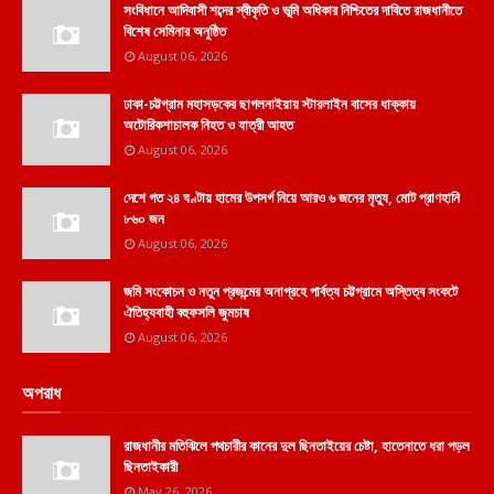
সংবিধানে আদিবাসী শব্দের স্বীকৃতি ও ভূমি অধিকার নিশ্চিতের দাবিতে রাজধানীতে
বিশেষ সেমিনার অনুষ্ঠিত
August 06, 2026
ঢাকা-চট্টগ্রাম মহাসড়কের ছাগলনাইয়ায় স্টারলাইন বাসের ধাক্কায়
অটোরিকশাচালক নিহত ও যাত্রী আহত
August 06, 2026
দেশে গত ২৪ ঘণ্টায় হামের উপসর্গ নিয়ে আরও ৬ জনের মৃত্যু, মোট প্রাণহানি
৮৬০ জন
August 06, 2026
জমি সংকোচন ও নতুন প্রজন্মের অনাগ্রহে পার্বত্য চট্টগ্রামে অস্তিত্ব সংকটে
ঐতিহ্যবাহী বহুফসলি জুমচাষ
August 06, 2026
অপরাধ
রাজধানীর মতিঝিলে পথচারীর কানের দুল ছিনতাইয়ের চেষ্টা, হাতেনাতে ধরা পড়ল
ছিনতাইকারী
May 26, 2026