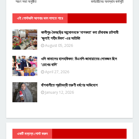
স্মরণ সভা অনুষ্ঠিত
কর্মচারীদের অবস্থান কর্মসূচী
এই পোস্টগুলি আপনার ভাল লাগতে পারে
কালীপুর-বৈলছড়ির আন্দোলনকে ‘নাশকতা’ বলা চাঁদাবাজ চাটগামী
‘জুলাই শহীদ দিবস’-এর অতিথি!
August 05, 2026
ওসি কামালের হালহকিকত: বিএনপি-জামায়াতের লোকজন ছিল
‘চোখের বালি’
April 27, 2026
বাঁশখালীতে প্রতিবন্ধী তরুণী ধর্ষণের অভিযোগ
January 12, 2026
একটি মন্তব্য পোস্ট করুন