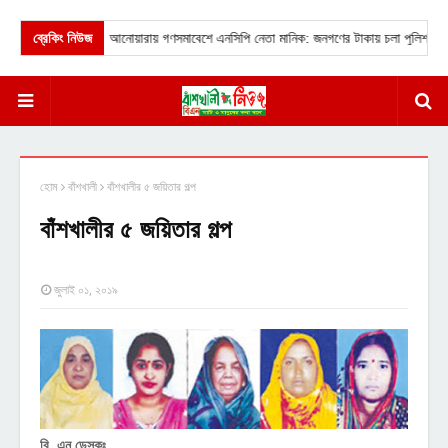
ব্রেকিং নিউজ
★
আনোয়ারায় গণসমাবেশে এনসিপি নেতা মানিক: জনগণের টাকায় চলা পুলিশকে আমরা
হোম
বাঁশখালী
বাঁশখালীর ৫ জয়িতার গল্প
বাঁশখালীর ৫ জয়িতার গল্প
জুলাই ০১, ২০১৯
বি, এন ডেস্কঃ