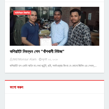
অফিসিয়াল বিজ্ঞপ্তি
কপিরাইট নিবন্ধন পেল "বাঁশখালী নিউজ"
Md Monsur Alam
জুলাই ২৩, ২০১৮
কপিরাইট হল একটা আইন যা লেখা কন্টেন্ট, ছবি, সফটওয়্যার কিংবা যে কোনো জিনিস এর লেখক,…
ফলো করুন