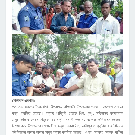
মোহাম্মদ এরশাদঃ
গত এক সপ্তাহ টানাবর্ষণে চট্টগ্রামের বাঁশখালী উপজেলায় প্রায় ৮০শতাংশ এলাকা
বন্যা কবলিত হয়েছে। বন্যায় পানিবন্দী রয়েছে শিশু, বৃদ্ধ, মহিলাসহ কয়েকলক্ষ
মানুষ।হাজার হাজার মানুষের ঘর-বাড়ী, গবাদী পশু সহ ব্যাপক ক্ষতিসাধন হয়েছে।
বিশেষ করে উপজেলার শেখেরখীল, ছনুয়া, কাথারিয়া, কালীপুর ও পুকুরিয়া সহ বিভিন্ন
ইউনিয়নের হাজার হাজার মানুষ বন্যায় কবলিত হয়েছে। এসব এলাকায় অনেক বাড়ির