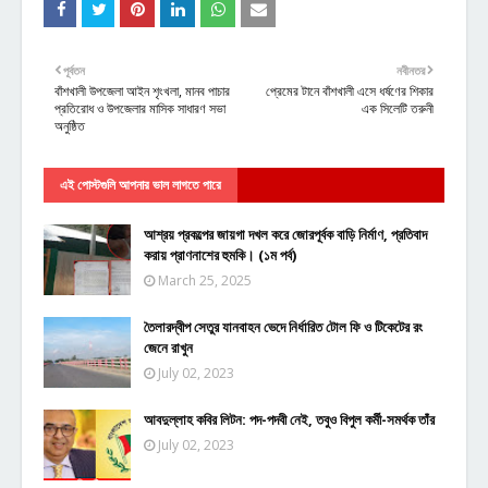
পূর্বতন
নবীনতর
বাঁশখালী উপজেলা আইন শৃংখলা, মানব পাচার
প্রেমের টানে বাঁশখালী এসে ধর্ষণের শিকার
প্রতিরোধ ও উপজেলার মাসিক সাধারণ সভা
এক সিলেটি তরুনী
অনুষ্ঠিত
এই পোস্টগুলি আপনার ভাল লাগতে পারে
আশ্রয় প্রকল্পের জায়গা দখল করে জোরপূর্বক বাড়ি নির্মাণ, প্রতিবাদ
করায় প্রাণনাশের হুমকি। (১ম পর্ব)
March 25, 2025
তৈলারদ্বীপ সেতুর যানবাহন ভেদে নির্ধারিত টোল ফি ও টিকেটের রং
জেনে রাখুন
July 02, 2023
আবদুল্লাহ কবির লিটন: পদ-পদবী নেই, তবুও বিপুল কর্মী-সমর্থক তাঁর
July 02, 2023