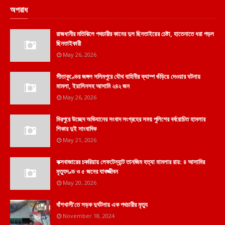
অপরাধ
রাজধানীর মতিঝিলে পথচারীর কানের দুল ছিনতাইয়ের চেষ্টা, হাতেনাতে ধরা পড়ল
ছিনতাইকারী
May 26, 2026
সীতাকুণ্ডের জঙ্গল সলিমপুরে যৌথ বাহিনীর ক্যাম্প গুঁড়িয়ে দেওয়ার ঘটনায়
মামলা, ইয়াসিনসহ আসামি ২৪২ জন
May 26, 2026
মিরপুরে উচ্ছেদ অভিযানের সংবাদ সংগ্রহের সময় পুলিশের বর্বরোচিত হামলার
শিকার দুই সাংবাদিক
May 21, 2026
কক্সবাজারের চকরিয়ায় লেফটেন্যান্ট তানজিম হত্যা মামলার রায়: ৪ আসামির
মৃত্যুদণ্ড ও ৫ জনের যাবজ্জীবন
May 20, 2026
বাঁশখালী'তে সড়ক দুর্ঘটনায় এক পথচারীর মৃত্যু
November 18, 2024