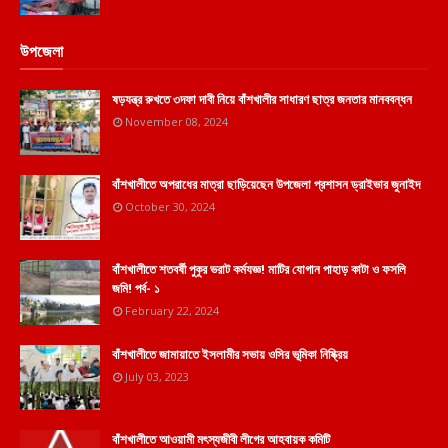
উপজেলা
ষড়যন্ত্র রুখতে ৩দফা দাবী নিয়ে বাঁশখালীর সাধারণ ছাত্র জনতার মানববন্ধন
November 08, 2024
বাঁশখালীতে অপরাধের মাত্রা ছাড়িয়েছেন উপজেলা প্রশাসন ড্রাইভার জুনাইদ
October 30, 2024
বাঁশখালীতে শতবর্ষী পুকুর ভরাট কর্মযজ্ঞ! মাটির যোগান পাহাড় কাটা ও ফসলি
জমি! পর্ব- ১
February 22, 2024
বাঁশখালীতে জামায়াতে ইসলামীর সভায় ওসির ভূমিকা নিষ্ক্রিয়
July 03, 2023
বাঁশখালীতে আওয়ামী মৎস্যজীবী লীগের আহবায়ক কমিটি