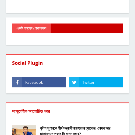
একটি মন্তব্য পোস্ট করুন
Social Plugin
সাপ্তাহিক আলোচিত খবর
পুলিশ সুপারকে শীর্ষ সন্ত্রাসী রায়হানের চ্যালেঞ্জ: দোযখ আর
জাহান্নামে তফাৎ কি মাসুদ স্যার?