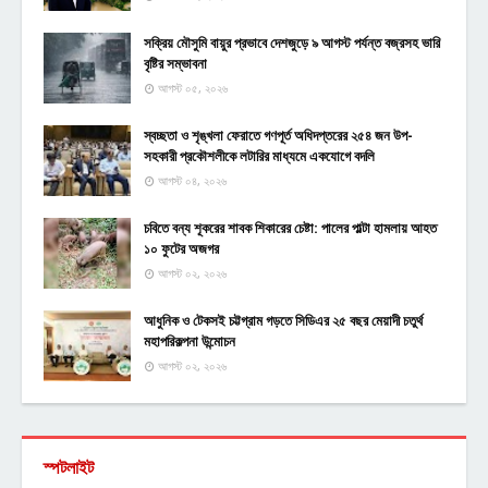
সক্রিয় মৌসুমি বায়ুর প্রভাবে দেশজুড়ে ৯ আগস্ট পর্যন্ত বজ্রসহ ভারি
বৃষ্টির সম্ভাবনা
আগস্ট ০৫, ২০২৬
স্বচ্ছতা ও শৃঙ্খলা ফেরাতে গণপূর্ত অধিদপ্তরের ২৫৪ জন উপ-
সহকারী প্রকৌশলীকে লটারির মাধ্যমে একযোগে বদলি
আগস্ট ০৪, ২০২৬
চবিতে বন্য শূকরের শাবক শিকারের চেষ্টা: পালের পাল্টা হামলায় আহত
১০ ফুটের অজগর
আগস্ট ০২, ২০২৬
আধুনিক ও টেকসই চট্টগ্রাম গড়তে সিডিএর ২৫ বছর মেয়াদী চতুর্থ
মহাপরিকল্পনা উন্মোচন
আগস্ট ০২, ২০২৬
স্পটলাইট