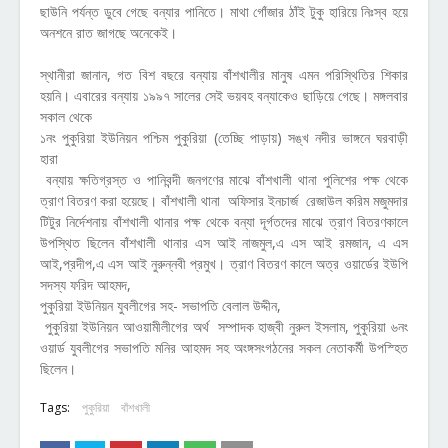
ছাউনি পর্যন্ত ডুবে গেছে বন্যার পানিতে। মাথা গোঁজার ঠাঁই টুকু হারিয়ে নিঃস্ব হয়ে
অনশনে রাত জাগছে অনেকেই।
স্থানীরা জানান, গত বিশ বছরে বন্যায় বাঁশখালীর মানুষ এমন পরিস্থিতির শিকার
হয়নি। এবারের বন্যায় ১৯৯৭ সালের সেই ভয়বহ বন্যাকেও ছাড়িয়ে গেছে। মঙ্গলবার
সকাল থেকে
১নং পুকুরিয়া ইউনিয়ন পশ্চিম পুকুরিয়া (তেচ্ছি পাড়ায়) সঙ্খ নদীর ভাঙ্গনে ঘরবাড়ী
হারা
বন্যায় ক্ষতিগ্রস্ত ও পানিবন্দী জনগণের মাঝে বাঁশখালী থানা পুলিশের পক্ষ থেকে
ত্রাণ বিতরণ করা হয়েছে। বাঁশখালী থানা অফিসার ইনচার্জ রেজাউল করিম মজুমদার
টিটুর নির্দেশনায় বাঁশখালী থানার পক্ষ থেকে বন্যা দূর্গতদের মাঝে ত্রাণ বিতরণকালে
উপস্থিত ছিলেন বাঁশখালী থানার এস আই নাজমুল,এ এস আই রমজান, এ এস
আই,প্রদীপ,এ এস আই নুরুন্নবী প্রমুখ। ত্রাণ বিতরণ কালে অত্র ওয়ার্ডের ইউপি
সদস্য ফরিদ আহমদ,
পুকুরিয়া ইউনিয়ন যুবলীগের সহ- সভাপতি বেলাল উদ্দীন,
পুকুরিয়া ইউনিয়ন আওয়ামীলীগের অর্থ সম্পাদক হাজ্বী নুরুল ইসলাম, পুকুরিয়া ৬নং
ওয়ার্ড যুবলীগের সভাপতি মনির আহমদ সহ অংঙ্গসংগঠনের সকল নেতাকর্মী উপস্হিত
ছিলেন।
Tags:
পুকুরিয়া
বাঁশখালী