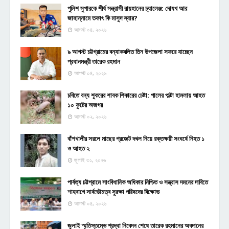
পুলিশ সুপারকে শীর্ষ সন্ত্রাসী রায়হানের চ্যালেঞ্জ: দোযখ আর
জাহান্নামে তফাৎ কি মাসুদ স্যার?
আগস্ট ০৪, ২০২৬
৯ আগস্ট চট্টগ্রামের বন্যাকবলিত তিন উপজেলা সফরে যাচ্ছেন
প্রধানমন্ত্রী তারেক রহমান
আগস্ট ০৪, ২০২৬
চবিতে বন্য শূকরের শাবক শিকারের চেষ্টা: পালের পাল্টা হামলায় আহত
১০ ফুটের অজগর
আগস্ট ০২, ২০২৬
বাঁশখালীর সরলে মাছের প্রজেক্ট দখল নিয়ে রক্তক্ষয়ী সংঘর্ষে নিহত ১
ও আহত ২
জুলাই ৩১, ২০২৬
পার্বত্য চট্টগ্রামে সাংবিধানিক অধিকার নিশ্চিত ও সন্ত্রাস দমনের দাবিতে
শাহবাগে সার্বভৌমত্ব সুরক্ষা পরিষদের বিক্ষোভ
আগস্ট ০৪, ২০২৬
জুলাই স্মৃতিস্তম্ভে শ্রদ্ধা নিবেদন শেষে তারেক রহমানের অবদানের