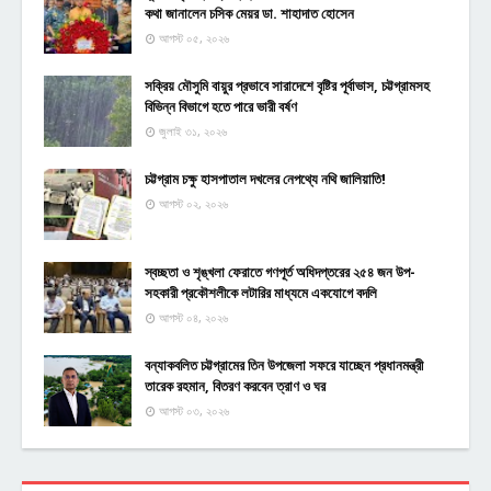
কথা জানালেন চসিক মেয়র ডা. শাহাদাত হোসেন
আগস্ট ০৫, ২০২৬
সক্রিয় মৌসুমি বায়ুর প্রভাবে সারাদেশে বৃষ্টির পূর্বাভাস, চট্টগ্রামসহ
বিভিন্ন বিভাগে হতে পারে ভারী বর্ষণ
জুলাই ৩১, ২০২৬
চট্টগ্রাম চক্ষু হাসপাতাল দখলের নেপথ্যে নথি জালিয়াতি!
আগস্ট ০২, ২০২৬
স্বচ্ছতা ও শৃঙ্খলা ফেরাতে গণপূর্ত অধিদপ্তরের ২৫৪ জন উপ-
সহকারী প্রকৌশলীকে লটারির মাধ্যমে একযোগে বদলি
আগস্ট ০৪, ২০২৬
বন্যাকবলিত চট্টগ্রামের তিন উপজেলা সফরে যাচ্ছেন প্রধানমন্ত্রী
তারেক রহমান, বিতরণ করবেন ত্রাণ ও ঘর
আগস্ট ০৩, ২০২৬