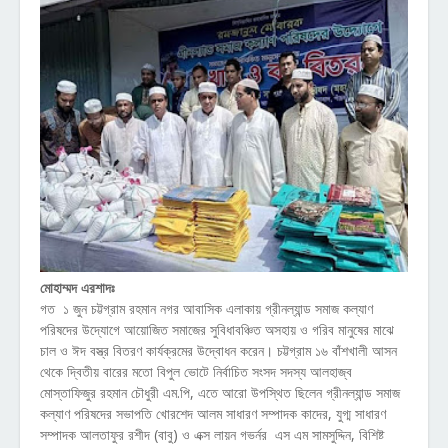
মোহাম্মদ এরশাদঃ
গত ১ জুন চট্টগ্রাম রহমান নগর আবাসিক এলাকায় গ্রীনল্যান্ড সমাজ কল্যাণ
পরিষদের উদ্যোগে আয়োজিত সমাজের সুবিধাবঞ্চিত অসহায় ও গরিব মানুষের মাঝে
চাল ও ঈদ বস্ত্র বিতরণ কার্যক্রমের উদ্বোধন করেন। চট্টগ্রাম ১৬ বাঁশখালী আসন
থেকে দ্বিতীয় বারের মতো বিপুল ভোটে নির্বাচিত সংসদ সদস্য আলহাজ্ব
মোস্তাফিজুর রহমান চৌধুরী এম.পি, এতে আরো উপস্থিত ছিলেন গ্রীনল্যান্ড সমাজ
কল্যাণ পরিষদের সভাপতি খোরশেদ আলম সাধারণ সম্পাদক কাদের, যুগ্ম সাধারণ
সম্পাদক আলতাফুর রশীদ (বাবু) ও এক্স লায়ন গভর্নর এস এম সামসুদ্দিন, বিশিষ্ট