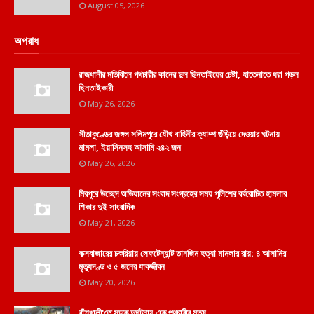
August 05, 2026
অপরাধ
রাজধানীর মতিঝিলে পথচারীর কানের দুল ছিনতাইয়ের চেষ্টা, হাতেনাতে ধরা পড়ল
ছিনতাইকারী
May 26, 2026
সীতাকুণ্ডের জঙ্গল সলিমপুরে যৌথ বাহিনীর ক্যাম্প গুঁড়িয়ে দেওয়ার ঘটনায়
মামলা, ইয়াসিনসহ আসামি ২৪২ জন
May 26, 2026
মিরপুরে উচ্ছেদ অভিযানের সংবাদ সংগ্রহের সময় পুলিশের বর্বরোচিত হামলার
শিকার দুই সাংবাদিক
May 21, 2026
কক্সবাজারের চকরিয়ায় লেফটেন্যান্ট তানজিম হত্যা মামলার রায়: ৪ আসামির
মৃত্যুদণ্ড ও ৫ জনের যাবজ্জীবন
May 20, 2026
বাঁশখালী'তে সড়ক দুর্ঘটনায় এক পথচারীর মৃত্যু