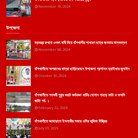
November 18, 2024
উপজেলা
ষড়যন্ত্র রুখতে ৩দফা দাবী নিয়ে বাঁশখালীর সাধারণ ছাত্র জনতার মানববন্ধন
November 08, 2024
বাঁশখালীতে অপরাধের মাত্রা ছাড়িয়েছেন উপজেলা প্রশাসন ড্রাইভার জুনাইদ
October 30, 2024
বাঁশখালীতে শতবর্ষী পুকুর ভরাট কর্মযজ্ঞ! মাটির যোগান পাহাড় কাটা ও ফসলি
জমি! পর্ব- ১
February 22, 2024
বাঁশখালীতে জামায়াতে ইসলামীর সভায় ওসির ভূমিকা নিষ্ক্রিয়
July 03, 2023