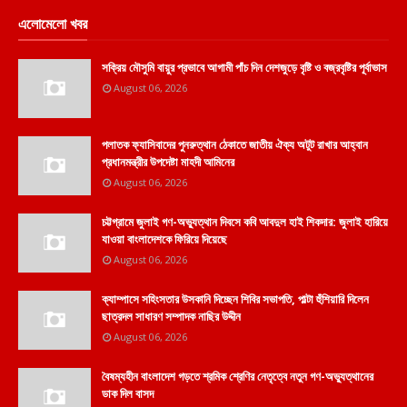
এলোমেলো খবর
সক্রিয় মৌসুমি বায়ুর প্রভাবে আগামী পাঁচ দিন দেশজুড়ে বৃষ্টি ও বজ্রবৃষ্টির পূর্বাভাস
August 06, 2026
পলাতক ফ্যাসিবাদের পুনরুত্থান ঠেকাতে জাতীয় ঐক্য অটুট রাখার আহ্বান
প্রধানমন্ত্রীর উপদেষ্টা মাহদী আমিনের
August 06, 2026
চট্টগ্রামে জুলাই গণ-অভ্যুত্থান দিবসে কবি আবদুল হাই শিকদার: জুলাই হারিয়ে
যাওয়া বাংলাদেশকে ফিরিয়ে দিয়েছে
August 06, 2026
ক্যাম্পাসে সহিংসতার উসকানি দিচ্ছেন শিবির সভাপতি, পাল্টা হুঁশিয়ারি দিলেন
ছাত্রদল সাধারণ সম্পাদক নাছির উদ্দীন
August 06, 2026
বৈষম্যহীন বাংলাদেশ গড়তে শ্রমিক শ্রেণির নেতৃত্বে নতুন গণ-অভ্যুত্থানের
ডাক দিল বাসদ