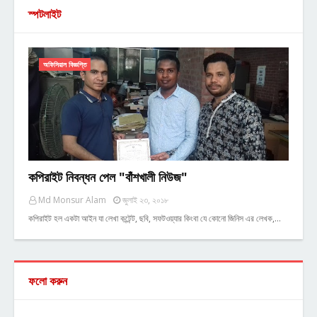
স্পটলাইট
অফিসিয়াল বিজ্ঞপ্তি
কপিরাইট নিবন্ধন পেল "বাঁশখালী নিউজ"
Md Monsur Alam
জুলাই ২৩, ২০১৮
কপিরাইট হল একটা আইন যা লেখা কন্টেন্ট, ছবি, সফটওয়্যার কিংবা যে কোনো জিনিস এর লেখক,…
ফলো করুন