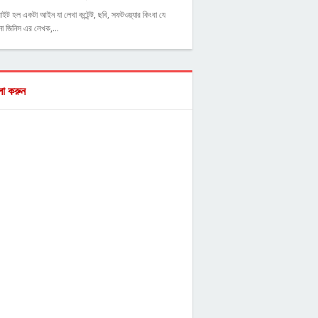
াইট হল একটা আইন যা লেখা কন্টেন্ট, ছবি, সফটওয়্যার কিংবা যে
ো জিনিস এর লেখক,…
ো করুন