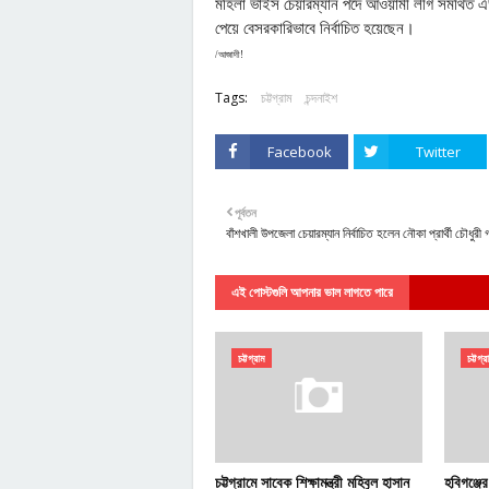
মহিলা ভাইস চেয়ারম্যান পদে আওয়ামী লীগ সমর্থিত 
পেয়ে বেসরকারিভাবে নির্বাচিত হয়েছেন।
/আজাদী!
Tags:
চট্টগ্রাম
চন্দনাইশ
Facebook
Twitter
পূর্বতন
বাঁশখালী উপজেলা চেয়ারম্যান নির্বাচিত হলেন নৌকা প্রার্থী চৌধুরী 
এই পোস্টগুলি আপনার ভাল লাগতে পারে
চট্টগ্রাম
চট্টগ্র
চট্টগ্রামে সাবেক শিক্ষামন্ত্রী মহিবুল হাসান
হবিগঞ্জে