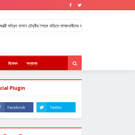
রী মহিবুল হাসান চৌধুরীর পৈতৃক বাড়িতে মাস্কধারীদের হামলা ও অগ্নিসংযোগ।
হবিগঞ্জে
★
বিনোদন
অন্যান্য
cial Plugin