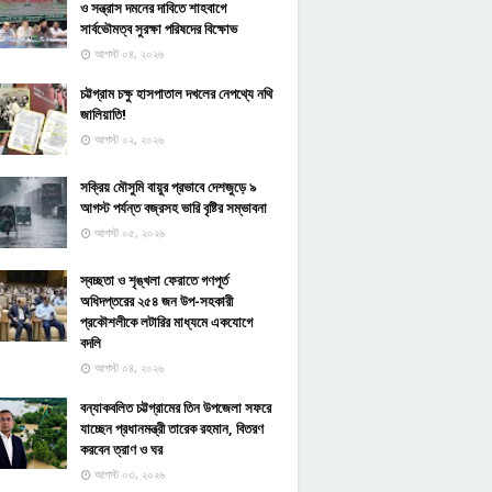
ও সন্ত্রাস দমনের দাবিতে শাহবাগে
সার্বভৌমত্ব সুরক্ষা পরিষদের বিক্ষোভ
আগস্ট ০৪, ২০২৬
চট্টগ্রাম চক্ষু হাসপাতাল দখলের নেপথ্যে নথি
জালিয়াতি!
আগস্ট ০২, ২০২৬
সক্রিয় মৌসুমি বায়ুর প্রভাবে দেশজুড়ে ৯
আগস্ট পর্যন্ত বজ্রসহ ভারি বৃষ্টির সম্ভাবনা
আগস্ট ০৫, ২০২৬
স্বচ্ছতা ও শৃঙ্খলা ফেরাতে গণপূর্ত
অধিদপ্তরের ২৫৪ জন উপ-সহকারী
প্রকৌশলীকে লটারির মাধ্যমে একযোগে
বদলি
আগস্ট ০৪, ২০২৬
বন্যাকবলিত চট্টগ্রামের তিন উপজেলা সফরে
যাচ্ছেন প্রধানমন্ত্রী তারেক রহমান, বিতরণ
করবেন ত্রাণ ও ঘর
আগস্ট ০৩, ২০২৬