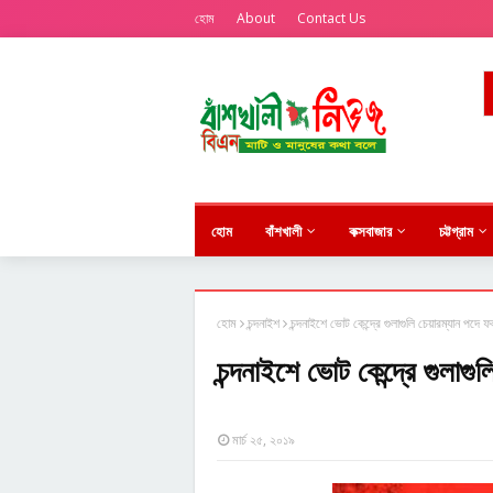
হোম
About
Contact Us
হোম
বাঁশখালী
কক্সবাজার
চট্টগ্রাম
হোম
চন্দনাইশ
চন্দনাইশে ভোট কেন্দ্রে গুলাগুলি চেয়ারম্যান পদে
চন্দনাইশে ভোট কেন্দ্রে গুলাগ
মার্চ ২৫, ২০১৯