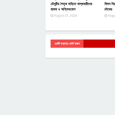
চৌধুরীর পৈতৃক বাড়িতে মাস্কধারীদের
মিলল বির
হামলা ও অগ্নিসংযোগ
চটকের
August 07, 2026
Augu
একটি মন্তব্য পোস্ট করুন