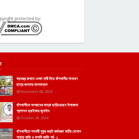
pyright protected by:
া
ষড়যন্ত্র রুখতে ৩দফা দাবী নিয়ে বাঁশখালীর সাধারণ
ছাত্র জনতার মানববন্ধন
November 08, 2024
বাঁশখালীতে অপরাধের মাত্রা ছাড়িয়েছেন উপজেলা
প্রশাসন ড্রাইভার জুনাইদ
October 30, 2024
বাঁশখালীতে শতবর্ষী পুকুর ভরাট কর্মযজ্ঞ! মাটির যোগান
পাহাড় কাটা ও ফসলি জমি! পর্ব- ১