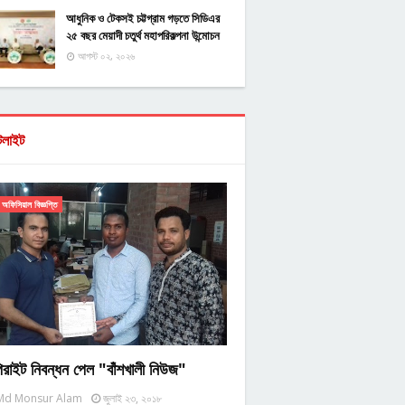
আধুনিক ও টেকসই চট্টগ্রাম গড়তে সিডিএর
২৫ বছর মেয়াদী চতুর্থ মহাপরিকল্পনা উন্মোচন
আগস্ট ০২, ২০২৬
টলাইট
অফিসিয়াল বিজ্ঞপ্তি
িরাইট নিবন্ধন পেল "বাঁশখালী নিউজ"
Md Monsur Alam
জুলাই ২৩, ২০১৮