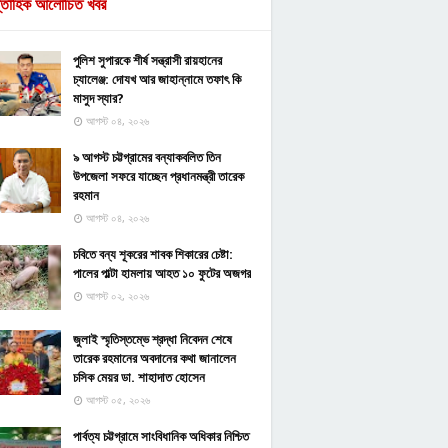
্তাহিক আলোচিত খবর
পুলিশ সুপারকে শীর্ষ সন্ত্রাসী রায়হানের
চ্যালেঞ্জ: দোযখ আর জাহান্নামে তফাৎ কি
মাসুদ স্যার?
আগস্ট ০৪, ২০২৬
৯ আগস্ট চট্টগ্রামের বন্যাকবলিত তিন
উপজেলা সফরে যাচ্ছেন প্রধানমন্ত্রী তারেক
রহমান
আগস্ট ০৪, ২০২৬
চবিতে বন্য শূকরের শাবক শিকারের চেষ্টা:
পালের পাল্টা হামলায় আহত ১০ ফুটের অজগর
আগস্ট ০২, ২০২৬
জুলাই স্মৃতিস্তম্ভে শ্রদ্ধা নিবেদন শেষে
তারেক রহমানের অবদানের কথা জানালেন
চসিক মেয়র ডা. শাহাদাত হোসেন
আগস্ট ০৫, ২০২৬
পার্বত্য চট্টগ্রামে সাংবিধানিক অধিকার নিশ্চিত