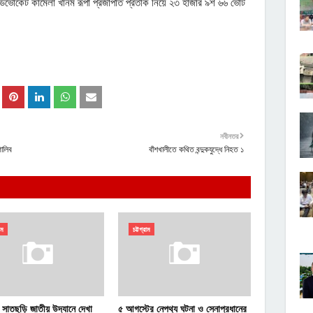
এডভোকেট কামেলা খানম রূপা প্রজাপতি প্রতীক নিয়ে ২৩ হাজার ৯শ ৬৬ ভোট
নবীনতর
গালিব
বাঁশখালীতে কথিত বন্দুকযুদ্ধে নিহত ১
াম
চট্টগ্রাম
র সাতছড়ি জাতীয় উদ্যানে দেখা
৫ আগস্টের নেপথ্য ঘটনা ও সেনাপ্রধানের