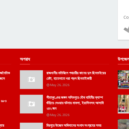
Co
অপরাধ
উপজেল
রাজনৈতিক
রাজধানীর মতিঝিলে পথচারীর কানের দুল ছিনতাইয়ের
ফজলে
চেষ্টা, হাতেনাতে ধরা পড়ল ছিনতাইকারী
May 26, 2026
সীতাকুণ্ডের জঙ্গল সলিমপুরে যৌথ বাহিনীর ক্যাম্প
 ও ৬৮৩
গুঁড়িয়ে দেওয়ার ঘটনায় মামলা, ইয়াসিনসহ আসামি
২৪২ জন
May 26, 2026
্যার
মিরপুরে উচ্ছেদ অভিযানের সংবাদ সংগ্রহের সময়