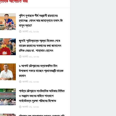
্তাহিক আলোচিত খবর
পুলিশ সুপারকে শীর্ষ সন্ত্রাসী রায়হানের
চ্যালেঞ্জ: দোযখ আর জাহান্নামে তফাৎ কি
মাসুদ স্যার?
আগস্ট ০৪, ২০২৬
জুলাই স্মৃতিস্তম্ভে শ্রদ্ধা নিবেদন শেষে
তারেক রহমানের অবদানের কথা জানালেন
চসিক মেয়র ডা. শাহাদাত হোসেন
আগস্ট ০৫, ২০২৬
৯ আগস্ট চট্টগ্রামের বন্যাকবলিত তিন
উপজেলা সফরে যাচ্ছেন প্রধানমন্ত্রী তারেক
রহমান
আগস্ট ০৪, ২০২৬
পার্বত্য চট্টগ্রামে সাংবিধানিক অধিকার নিশ্চিত
ও সন্ত্রাস দমনের দাবিতে শাহবাগে
সার্বভৌমত্ব সুরক্ষা পরিষদের বিক্ষোভ
আগস্ট ০৪, ২০২৬