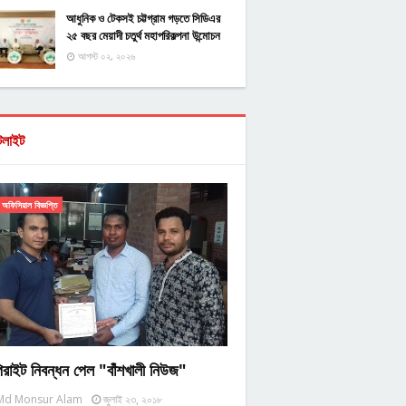
আধুনিক ও টেকসই চট্টগ্রাম গড়তে সিডিএর
২৫ বছর মেয়াদী চতুর্থ মহাপরিকল্পনা উন্মোচন
আগস্ট ০২, ২০২৬
টলাইট
অফিসিয়াল বিজ্ঞপ্তি
িরাইট নিবন্ধন পেল "বাঁশখালী নিউজ"
Md Monsur Alam
জুলাই ২৩, ২০১৮