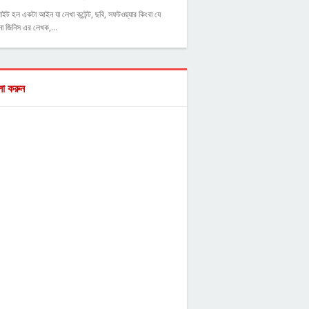
াইট হল একটা আইন যা লেখা কন্টেন্ট, ছবি, সফটওয়্যার কিংবা যে
ো জিনিস এর লেখক,…
ো করুন