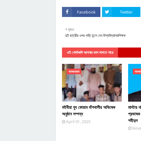
Facebook
Twitter
পূর্বতন
দুই ছাত্রীর ওপর গাড়ি তুলে দেন বিশ্ববিদ্যালয়শিক্ষক
এই পোস্টগুলি আপনার ভাল লাগতে পারে
খানখানাবাদ
খানখা
মইনীয়া যুব ফোরাম বাঁশখালীর অভিষেক
মাস্টার
অনুষ্ঠান সম্পন্ন
প্রভাষক 
শহীদুল
April 01, 2025
Nove