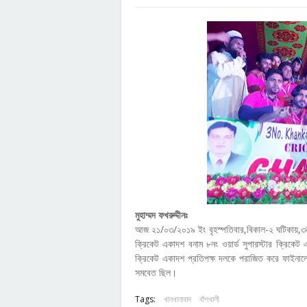
মুহাম্মদ ফখরুদ্দীনঃ
আজ ২১/০৩/২০১৯ ইং বৃহস্পতিবার,বিকাল-২ ঘটিকায়,৩নং
ক্রিকেট একাদশ বনাম ৮নং ওয়ার্ড সুপারস্টার ক্রিকেট
ক্রিকেট একাদশ প্রতিপক্ষ দলকে পরাজিত করে ফাইনালে
সমবেত ছিল।
Tags:
খানখানাবাদ
বাঁশখালী