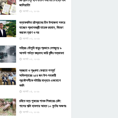
চট্টগ্রাম চক্ষু হাসপাতাল দখলের নেপথ্যে নথি
জালিয়াতি!
আগস্ট ০২, ২০২৬
বন্যাকবলিত চট্টগ্রামের তিন উপজেলা সফরে
যাচ্ছেন প্রধানমন্ত্রী তারেক রহমান, বিতরণ
করবেন ত্রাণ ও ঘর
আগস্ট ০৩, ২০২৬
সক্রিয় মৌসুমি বায়ুর প্রভাবে দেশজুড়ে ৯
আগস্ট পর্যন্ত বজ্রসহ ভারি বৃষ্টির সম্ভাবনা
আগস্ট ০৫, ২০২৬
স্বচ্ছতা ও শৃঙ্খলা ফেরাতে গণপূর্ত
অধিদপ্তরের ২৫৪ জন উপ-সহকারী
প্রকৌশলীকে লটারির মাধ্যমে একযোগে
বদলি
আগস্ট ০৪, ২০২৬
চবিতে বন্য শূকরের শাবক শিকারের চেষ্টা:
পালের পাল্টা হামলায় আহত ১০ ফুটের অজগর
আগস্ট ০২, ২০২৬