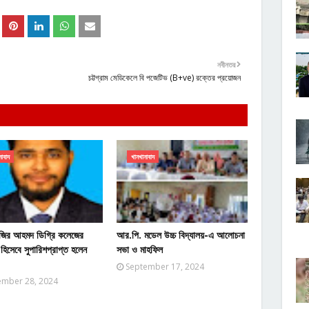
নবীনতর
চট্টগ্রাম মেডিকেলে বি পজেটিভ (B+ve) রক্তের প্রয়োজন
নাবাদ
খানখানাবাদ
 নজির আহমদ ডিগ্রি কলেজের
আর.পি. মডেল উচ্চ বিদ্যালয়-এ আলোচনা
হিসেবে সুপারিশপ্রাপ্ত হলেন
সভা ও মাহফিল
September 17, 2024
mber 28, 2024