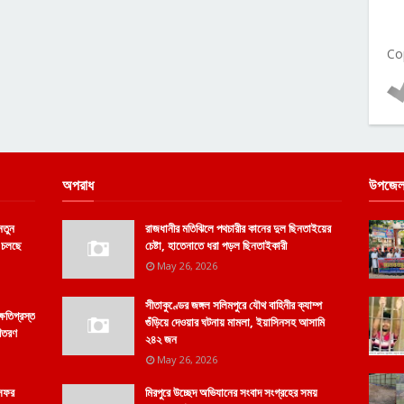
Co
অপরাধ
উপজেল
 নতুন
রাজধানীর মতিঝিলে পথচারীর কানের দুল ছিনতাইয়ের
ল চলছে
চেষ্টা, হাতেনাতে ধরা পড়ল ছিনতাইকারী
May 26, 2026
সীতাকুণ্ডের জঙ্গল সলিমপুরে যৌথ বাহিনীর ক্যাম্প
্ষতিগ্রস্ত
গুঁড়িয়ে দেওয়ার ঘটনায় মামলা, ইয়াসিনসহ আসামি
বিতরণ
২৪২ জন
May 26, 2026
 সফর
মিরপুরে উচ্ছেদ অভিযানের সংবাদ সংগ্রহের সময়