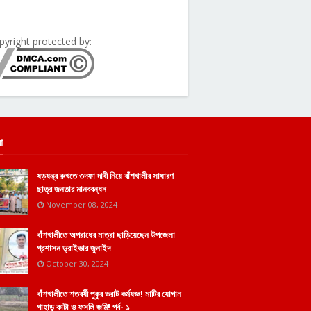
pyright protected by:
া
ষড়যন্ত্র রুখতে ৩দফা দাবী নিয়ে বাঁশখালীর সাধারণ
ছাত্র জনতার মানববন্ধন
November 08, 2024
বাঁশখালীতে অপরাধের মাত্রা ছাড়িয়েছেন উপজেলা
প্রশাসন ড্রাইভার জুনাইদ
October 30, 2024
বাঁশখালীতে শতবর্ষী পুকুর ভরাট কর্মযজ্ঞ! মাটির যোগান
পাহাড় কাটা ও ফসলি জমি! পর্ব- ১