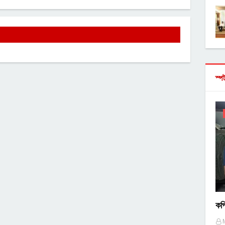
স্প
কপ