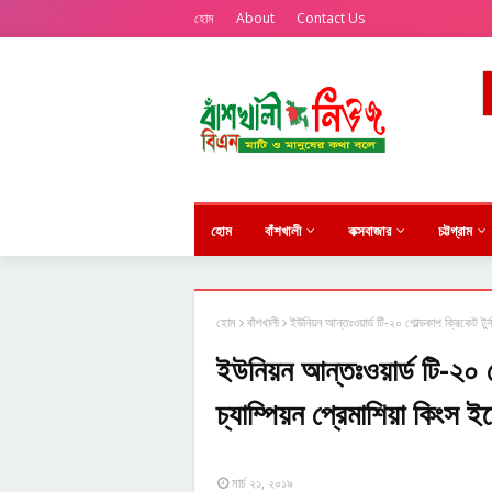
হোম
About
Contact Us
হোম
বাঁশখালী
কক্সবাজার
চট্টগ্রাম
হোম
বাঁশখালী
ইউনিয়ন আন্তঃওয়ার্ড টি-২০ গোল্ডকাপ ক্রিকেট টুর্
ইউনিয়ন আন্তঃওয়ার্ড টি-২০ গোল
চ্যাম্পিয়ন প্রেমাশিয়া কিংস
মার্চ ২১, ২০১৯