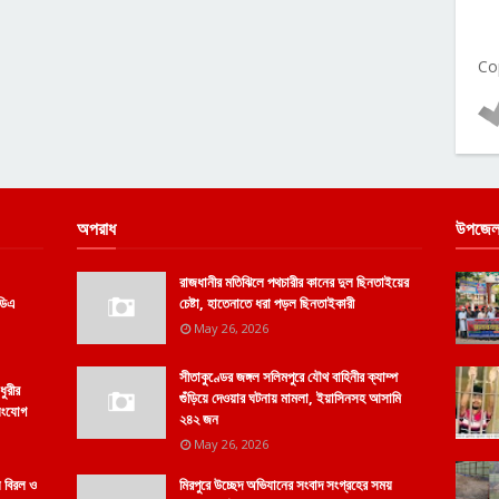
Co
অপরাধ
উপজেল
রাজধানীর মতিঝিলে পথচারীর কানের দুল ছিনতাইয়ের
িডিএ
চেষ্টা, হাতেনাতে ধরা পড়ল ছিনতাইকারী
May 26, 2026
সীতাকুণ্ডের জঙ্গল সলিমপুরে যৌথ বাহিনীর ক্যাম্প
ধুরীর
গুঁড়িয়ে দেওয়ার ঘটনায় মামলা, ইয়াসিনসহ আসামি
িসংযোগ
২৪২ জন
May 26, 2026
ল বিরল ও
মিরপুরে উচ্ছেদ অভিযানের সংবাদ সংগ্রহের সময়