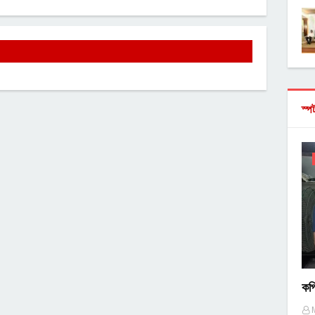
স্প
কপ