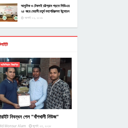
আধুনিক ও টেকসই চট্টগ্রাম গড়তে সিডিএর
২৫ বছর মেয়াদী চতুর্থ মহাপরিকল্পনা উন্মোচন
আগস্ট ০২, ২০২৬
টলাইট
অফিসিয়াল বিজ্ঞপ্তি
িরাইট নিবন্ধন পেল "বাঁশখালী নিউজ"
Md Monsur Alam
জুলাই ২৩, ২০১৮