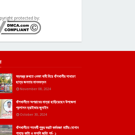
pyright protected by:
া
ষড়যন্ত্র রুখতে ৩দফা দাবী নিয়ে বাঁশখালীর সাধারণ
ছাত্র জনতার মানববন্ধন
November 08, 2024
বাঁশখালীতে অপরাধের মাত্রা ছাড়িয়েছেন উপজেলা
প্রশাসন ড্রাইভার জুনাইদ
October 30, 2024
বাঁশখালীতে শতবর্ষী পুকুর ভরাট কর্মযজ্ঞ! মাটির যোগান
পাহাড় কাটা ও ফসলি জমি! পর্ব- ১