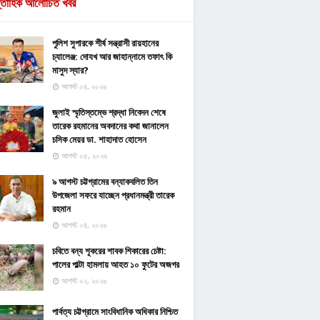
্তাহিক আলোচিত খবর
পুলিশ সুপারকে শীর্ষ সন্ত্রাসী রায়হানের
চ্যালেঞ্জ: দোযখ আর জাহান্নামে তফাৎ কি
মাসুদ স্যার?
আগস্ট ০৪, ২০২৬
জুলাই স্মৃতিস্তম্ভে শ্রদ্ধা নিবেদন শেষে
তারেক রহমানের অবদানের কথা জানালেন
চসিক মেয়র ডা. শাহাদাত হোসেন
আগস্ট ০৫, ২০২৬
৯ আগস্ট চট্টগ্রামের বন্যাকবলিত তিন
উপজেলা সফরে যাচ্ছেন প্রধানমন্ত্রী তারেক
রহমান
আগস্ট ০৪, ২০২৬
চবিতে বন্য শূকরের শাবক শিকারের চেষ্টা:
পালের পাল্টা হামলায় আহত ১০ ফুটের অজগর
আগস্ট ০২, ২০২৬
পার্বত্য চট্টগ্রামে সাংবিধানিক অধিকার নিশ্চিত