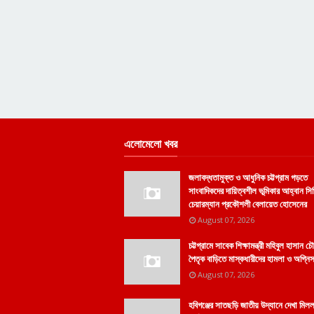
এলোমেলো খবর
জলাবদ্ধতামুক্ত ও আধুনিক চট্টগ্রাম গড়তে
সাংবাদিকদের দায়িত্বশীল ভূমিকার আহ্বান স
চেয়ারম্যান প্রকৌশলী বেলায়েত হোসেনের
August 07, 2026
চট্টগ্রামে সাবেক শিক্ষামন্ত্রী মহিবুল হাসান চৌ
পৈতৃক বাড়িতে মাস্কধারীদের হামলা ও অগ্ন
August 07, 2026
হবিগঞ্জের সাতছড়ি জাতীয় উদ্যানে দেখা মিল