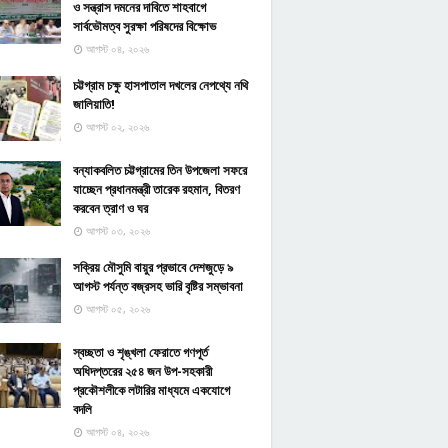
ও সন্ত্রাস দমনের দাবিতে শাহবাগে
সার্বভৌমত্ব সুরক্ষা পরিষদের বিক্ষোভ
আগস্ট ০৪, ২০২৬
চট্টগ্রাম চক্ষু হাসপাতাল দখলের নেপথ্যে নথি
জালিয়াতি!
আগস্ট ০২, ২০২৬
বন্যাকবলিত চট্টগ্রামের তিন উপজেলা সফরে
যাচ্ছেন প্রধানমন্ত্রী তারেক রহমান, বিতরণ
করবেন ত্রাণ ও ঘর
আগস্ট ০৩, ২০২৬
সক্রিয় মৌসুমি বায়ুর প্রভাবে দেশজুড়ে ৯
আগস্ট পর্যন্ত বজ্রসহ ভারি বৃষ্টির সম্ভাবনা
আগস্ট ০৫, ২০২৬
স্বচ্ছতা ও শৃঙ্খলা ফেরাতে গণপূর্ত
অধিদপ্তরের ২৫৪ জন উপ-সহকারী
প্রকৌশলীকে লটারির মাধ্যমে একযোগে
বদলি
আগস্ট ০৪, ২০২৬