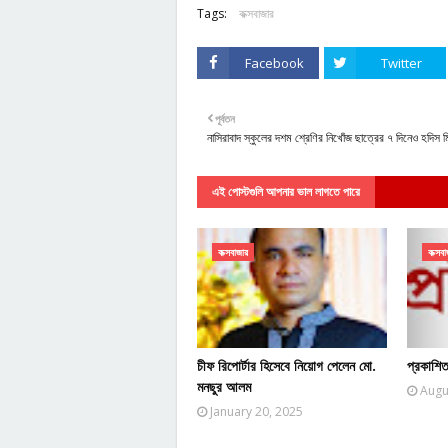
Tags:
কক্সবাজার
Facebook
Twitter
পূর্বতন
নাসিরাবাদ স্কুলের দশম শ্রেণির নিখোঁজ ছাত্রের ৭ দিনেও হদিস ম
এই পোস্টগুলি আপনার ভাল লাগতে পারে
কক্সবাজার
কক্সবা
চীফ রিপোর্টার হিসেবে নিয়োগ পেলেন মো.
প্রকাশিত
মনছুর আলম
Augu
January 20, 2025