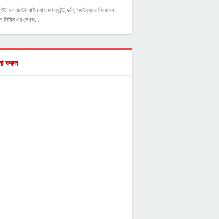
াইট হল একটা আইন যা লেখা কন্টেন্ট, ছবি, সফটওয়্যার কিংবা যে
ো জিনিস এর লেখক,…
ো করুন