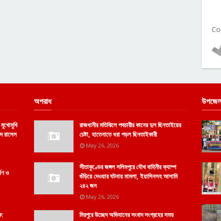
Co
অপরাধ
উপজেল
 মুখোমুখি
রাজধানীর মতিঝিলে পথচারীর কানের দুল ছিনতাইয়ের
্মদ রাসেল
চেষ্টা, হাতেনাতে ধরা পড়ল ছিনতাইকারী
May 26, 2026
সীতাকুণ্ডের জঙ্গল সলিমপুরে যৌথ বাহিনীর ক্যাম্প
্ষণ ও
গুঁড়িয়ে দেওয়ার ঘটনায় মামলা, ইয়াসিনসহ আসামি
২৪২ জন
May 26, 2026
ক:
মিরপুরে উচ্ছেদ অভিযানের সংবাদ সংগ্রহের সময়