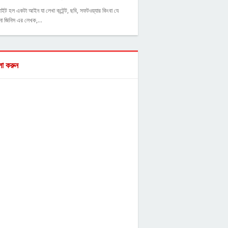
াইট হল একটা আইন যা লেখা কন্টেন্ট, ছবি, সফটওয়্যার কিংবা যে
ো জিনিস এর লেখক,…
ো করুন