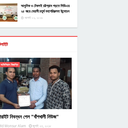
আধুনিক ও টেকসই চট্টগ্রাম গড়তে সিডিএর
২৫ বছর মেয়াদী চতুর্থ মহাপরিকল্পনা উন্মোচন
আগস্ট ০২, ২০২৬
টলাইট
অফিসিয়াল বিজ্ঞপ্তি
িরাইট নিবন্ধন পেল "বাঁশখালী নিউজ"
Md Monsur Alam
জুলাই ২৩, ২০১৮