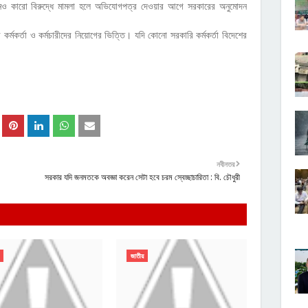
নেও কারো বিরুদ্ধে মামলা হলে অভিযোগপত্র দেওয়ার আগে সরকারের অনুমোদন
র্মকর্তা ও কর্মচারীদের নিয়োগের ভিত্তি। যদি কোনো সরকারি কর্মকর্তা বিদেশের
নবীনতর
সরকার যদি জনমতকে অবজ্ঞা করেন সেটা হবে চরম স্বেচ্ছাচারিতা : বি. চৌধুরী
জাতীয়