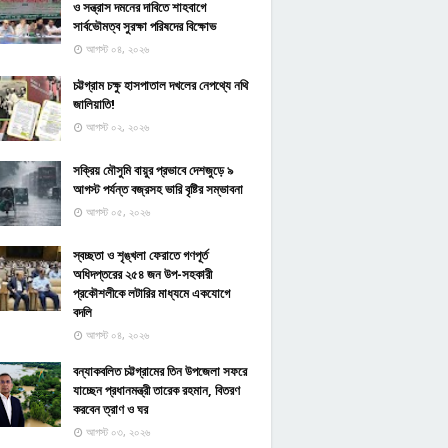
ও সন্ত্রাস দমনের দাবিতে শাহবাগে
সার্বভৌমত্ব সুরক্ষা পরিষদের বিক্ষোভ
আগস্ট ০৪, ২০২৬
চট্টগ্রাম চক্ষু হাসপাতাল দখলের নেপথ্যে নথি
জালিয়াতি!
আগস্ট ০২, ২০২৬
সক্রিয় মৌসুমি বায়ুর প্রভাবে দেশজুড়ে ৯
আগস্ট পর্যন্ত বজ্রসহ ভারি বৃষ্টির সম্ভাবনা
আগস্ট ০৫, ২০২৬
স্বচ্ছতা ও শৃঙ্খলা ফেরাতে গণপূর্ত
অধিদপ্তরের ২৫৪ জন উপ-সহকারী
প্রকৌশলীকে লটারির মাধ্যমে একযোগে
বদলি
আগস্ট ০৪, ২০২৬
বন্যাকবলিত চট্টগ্রামের তিন উপজেলা সফরে
যাচ্ছেন প্রধানমন্ত্রী তারেক রহমান, বিতরণ
করবেন ত্রাণ ও ঘর
আগস্ট ০৩, ২০২৬