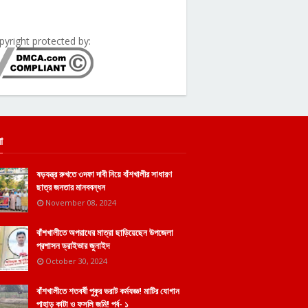
pyright protected by:
া
ষড়যন্ত্র রুখতে ৩দফা দাবী নিয়ে বাঁশখালীর সাধারণ
ছাত্র জনতার মানববন্ধন
November 08, 2024
বাঁশখালীতে অপরাধের মাত্রা ছাড়িয়েছেন উপজেলা
প্রশাসন ড্রাইভার জুনাইদ
October 30, 2024
বাঁশখালীতে শতবর্ষী পুকুর ভরাট কর্মযজ্ঞ! মাটির যোগান
পাহাড় কাটা ও ফসলি জমি! পর্ব- ১