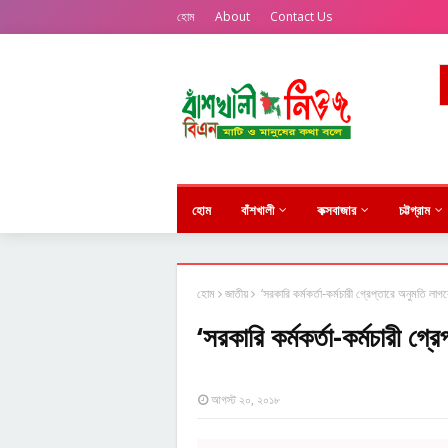
হোম
About
Contact Us
হোম
বাঁশখালী
কক্সবাজার
চট্টগ্রাম
হোম
জাতীয়
‘সরকারি কর্মকর্তা-কর্মচারী গ্রেপ্তারে অনুমতি লাগব
‘সরকারি কর্মকর্তা-কর্মচারী গ্
আগস্ট ২০, ২০১৮