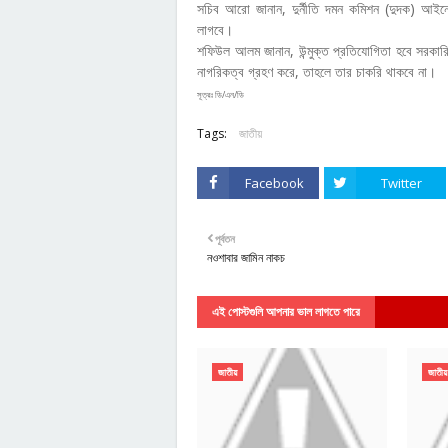
সচিব আরো জানান, দুর্নীতি দমন কমিশন (দুদক) আই
লাগবে।
শফিউল আলম জানান, উন্মুক্ত প্রতিযোগিতা হবে সরকারি ক
নাগরিকত্ব গ্রহণ করে, তাহলে তার চাকরি থাকবে না।
সূত্রঃ ডি/এন/ডি
Tags:
জাতীয়
Facebook
Twitter
পূর্বতন
নওশাবার জামিন নাকচ
এই পোস্টগুলি আপনার ভাল লাগতে পারে
জাতীয়
জাতীয়