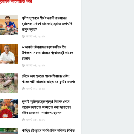
্তাহিক আলোচিত খবর
পুলিশ সুপারকে শীর্ষ সন্ত্রাসী রায়হানের
চ্যালেঞ্জ: দোযখ আর জাহান্নামে তফাৎ কি
মাসুদ স্যার?
আগস্ট ০৪, ২০২৬
৯ আগস্ট চট্টগ্রামের বন্যাকবলিত তিন
উপজেলা সফরে যাচ্ছেন প্রধানমন্ত্রী তারেক
রহমান
আগস্ট ০৪, ২০২৬
চবিতে বন্য শূকরের শাবক শিকারের চেষ্টা:
পালের পাল্টা হামলায় আহত ১০ ফুটের অজগর
আগস্ট ০২, ২০২৬
জুলাই স্মৃতিস্তম্ভে শ্রদ্ধা নিবেদন শেষে
তারেক রহমানের অবদানের কথা জানালেন
চসিক মেয়র ডা. শাহাদাত হোসেন
আগস্ট ০৫, ২০২৬
পার্বত্য চট্টগ্রামে সাংবিধানিক অধিকার নিশ্চিত