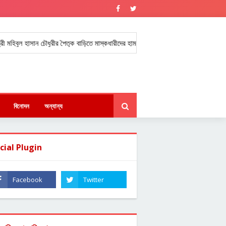
মহিবুল হাসান চৌধুরীর পৈতৃক বাড়িতে মাস্কধারীদের হামলা ও অগ্নিসংযোগ।
হবিগঞ্জের স
★
বিনোদন
অন্যান্য
cial Plugin