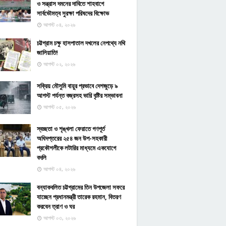
ও সন্ত্রাস দমনের দাবিতে শাহবাগে
সার্বভৌমত্ব সুরক্ষা পরিষদের বিক্ষোভ
আগস্ট ০৪, ২০২৬
চট্টগ্রাম চক্ষু হাসপাতাল দখলের নেপথ্যে নথি
জালিয়াতি!
আগস্ট ০২, ২০২৬
সক্রিয় মৌসুমি বায়ুর প্রভাবে দেশজুড়ে ৯
আগস্ট পর্যন্ত বজ্রসহ ভারি বৃষ্টির সম্ভাবনা
আগস্ট ০৫, ২০২৬
স্বচ্ছতা ও শৃঙ্খলা ফেরাতে গণপূর্ত
অধিদপ্তরের ২৫৪ জন উপ-সহকারী
প্রকৌশলীকে লটারির মাধ্যমে একযোগে
বদলি
আগস্ট ০৪, ২০২৬
বন্যাকবলিত চট্টগ্রামের তিন উপজেলা সফরে
যাচ্ছেন প্রধানমন্ত্রী তারেক রহমান, বিতরণ
করবেন ত্রাণ ও ঘর
আগস্ট ০৩, ২০২৬