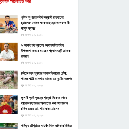
্তাহিক আলোচিত খবর
পুলিশ সুপারকে শীর্ষ সন্ত্রাসী রায়হানের
চ্যালেঞ্জ: দোযখ আর জাহান্নামে তফাৎ কি
মাসুদ স্যার?
আগস্ট ০৪, ২০২৬
৯ আগস্ট চট্টগ্রামের বন্যাকবলিত তিন
উপজেলা সফরে যাচ্ছেন প্রধানমন্ত্রী তারেক
রহমান
আগস্ট ০৪, ২০২৬
চবিতে বন্য শূকরের শাবক শিকারের চেষ্টা:
পালের পাল্টা হামলায় আহত ১০ ফুটের অজগর
আগস্ট ০২, ২০২৬
জুলাই স্মৃতিস্তম্ভে শ্রদ্ধা নিবেদন শেষে
তারেক রহমানের অবদানের কথা জানালেন
চসিক মেয়র ডা. শাহাদাত হোসেন
আগস্ট ০৫, ২০২৬
পার্বত্য চট্টগ্রামে সাংবিধানিক অধিকার নিশ্চিত