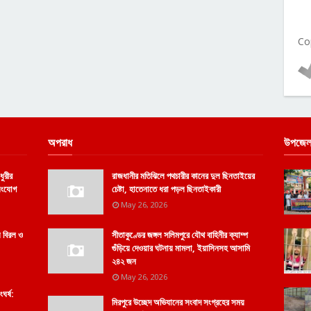
Co
অপরাধ
উপজেল
ধুরীর
রাজধানীর মতিঝিলে পথচারীর কানের দুল ছিনতাইয়ের
িসংযোগ
চেষ্টা, হাতেনাতে ধরা পড়ল ছিনতাইকারী
May 26, 2026
ল বিরল ও
সীতাকুণ্ডের জঙ্গল সলিমপুরে যৌথ বাহিনীর ক্যাম্প
গুঁড়িয়ে দেওয়ার ঘটনায় মামলা, ইয়াসিনসহ আসামি
২৪২ জন
May 26, 2026
ঘর্ষ:
মিরপুরে উচ্ছেদ অভিযানের সংবাদ সংগ্রহের সময়