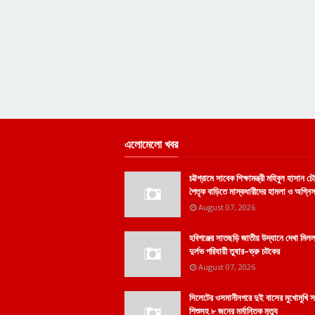
এলোমেলো খবর
চট্টগ্রামে সাবেক শিক্ষামন্ত্রী মহিবুল হাসান চৌ
পৈতৃক বাড়িতে মাস্কধারীদের হামলা ও অগ্ন
August 07, 2026
হবিগঞ্জের সাতছড়ি জাতীয় উদ্যানে দেখা মিল
দুর্লভ পরিযায়ী তুষার–ভ্রু চটকের
August 07, 2026
সিলেটের ওসমানীনগরে দুই বাসের মুখোমুখি সং
শিশুসহ ৮ জনের মর্মান্তিক মৃত্যু