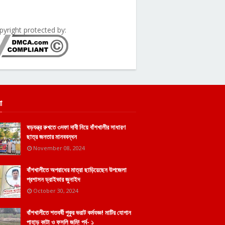
pyright protected by:
া
ষড়যন্ত্র রুখতে ৩দফা দাবী নিয়ে বাঁশখালীর সাধারণ
ছাত্র জনতার মানববন্ধন
November 08, 2024
বাঁশখালীতে অপরাধের মাত্রা ছাড়িয়েছেন উপজেলা
প্রশাসন ড্রাইভার জুনাইদ
October 30, 2024
বাঁশখালীতে শতবর্ষী পুকুর ভরাট কর্মযজ্ঞ! মাটির যোগান
পাহাড় কাটা ও ফসলি জমি! পর্ব- ১