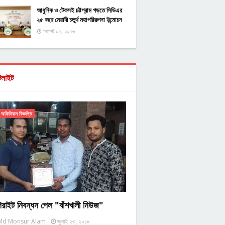
আধুনিক ও টেকসই চট্টগ্রাম গড়তে সিডিএর
২৫ বছর মেয়াদী চতুর্থ মহাপরিকল্পনা উন্মোচন
আগস্ট ০২, ২০২৬
টলাইট
অফিসিয়াল বিজ্ঞপ্তি
িরাইট নিবন্ধন পেল "বাঁশখালী নিউজ"
Md Monsur Alam
জুলাই ২৩, ২০১৮