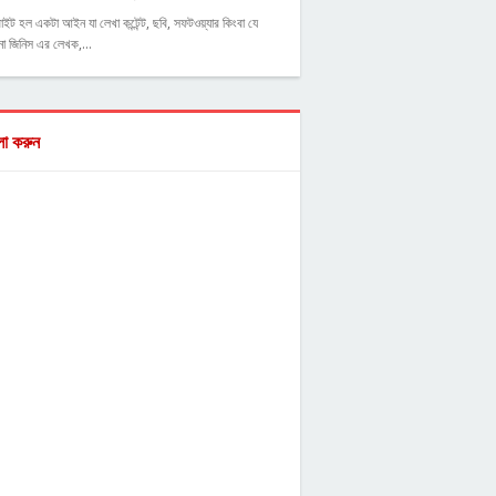
াইট হল একটা আইন যা লেখা কন্টেন্ট, ছবি, সফটওয়্যার কিংবা যে
ো জিনিস এর লেখক,…
ো করুন