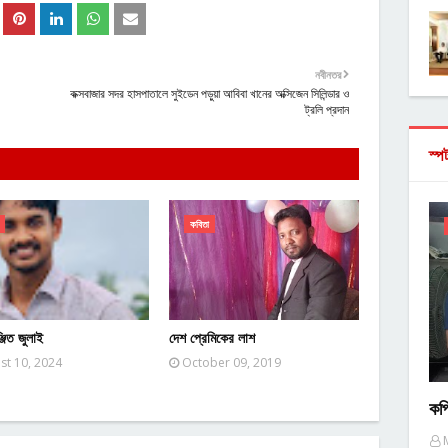
নবীনতর
কক্সবাজার সদর হাসপাতালে সুইডেন পড়ুয়া আবিবা খানের অক্সিজেন সিলিন্ডার ও
ট্রলি প্রদান
স্প
কবিতা
্জিত জুলাই
দেশ প্রেমিকের লাশ
st 10, 2024
October 09, 2019
কপ