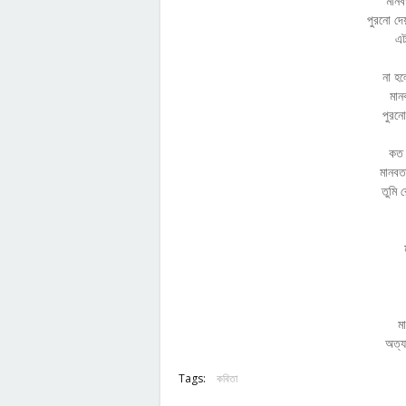
মানব
পুরনো দে
এট
না হ
মান
পুরনো
কত 
মানবত
তুমি 
ম
অত্য
Tags:
কবিতা