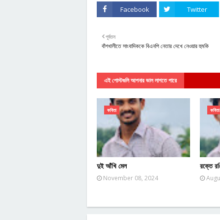
Facebook
Twitter
পূর্বতন
বাঁশখালীতে সাংবাদিককে বিএনপি নেতার দেখে নেওয়ার হুমকি
এই পোস্টগুলি আপনার ভাল লাগতে পারে
কবিতা
কবিতা
দুই আঁখি মেল
রক্তে রঞ
November 08, 2024
Augu