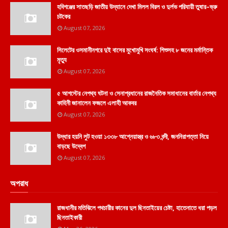
হবিগঞ্জের সাতছড়ি জাতীয় উদ্যানে দেখা মিলল বিরল ও দুর্লভ পরিযায়ী তুষার–ভ্রু
চটকের
August 07, 2026
সিলেটের ওসমানীনগরে দুই বাসের মুখোমুখি সংঘর্ষ: শিশুসহ ৮ জনের মর্মান্তিক
মৃত্যু
August 07, 2026
৫ আগস্টের নেপথ্য ঘটনা ও সেনাপ্রধানের রাজনৈতিক সমাধানের বার্তার নেপথ্য
কাহিনী জানালেন ফজলে এলাহী আকবর
August 07, 2026
উদ্ধার হয়নি লুট হওয়া ১৩৩৮ আগ্নেয়াস্ত্র ও ৬৮৩ বন্দী, জননিরাপত্তা নিয়ে
বাড়ছে উদ্বেগ
August 07, 2026
অপরাধ
রাজধানীর মতিঝিলে পথচারীর কানের দুল ছিনতাইয়ের চেষ্টা, হাতেনাতে ধরা পড়ল
ছিনতাইকারী