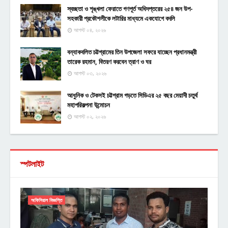
স্বচ্ছতা ও শৃঙ্খলা ফেরাতে গণপূর্ত অধিদপ্তরের ২৫৪ জন উপ-
সহকারী প্রকৌশলীকে লটারির মাধ্যমে একযোগে বদলি
আগস্ট ০৪, ২০২৬
বন্যাকবলিত চট্টগ্রামের তিন উপজেলা সফরে যাচ্ছেন প্রধানমন্ত্রী
তারেক রহমান, বিতরণ করবেন ত্রাণ ও ঘর
আগস্ট ০৩, ২০২৬
আধুনিক ও টেকসই চট্টগ্রাম গড়তে সিডিএর ২৫ বছর মেয়াদী চতুর্থ
মহাপরিকল্পনা উন্মোচন
আগস্ট ০২, ২০২৬
স্পটলাইট
অফিসিয়াল বিজ্ঞপ্তি