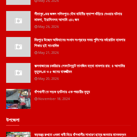
May 26, 2026
সীতাকুণ্ডের জঙ্গল সলিমপুরে যৌথ বাহিনীর ক্যাম্প গুঁড়িয়ে দেওয়ার ঘটনায়
মামলা, ইয়াসিনসহ আসামি ২৪২ জন
May 26, 2026
মিরপুরে উচ্ছেদ অভিযানের সংবাদ সংগ্রহের সময় পুলিশের বর্বরোচিত হামলার
শিকার দুই সাংবাদিক
May 21, 2026
কক্সবাজারের চকরিয়ায় লেফটেন্যান্ট তানজিম হত্যা মামলার রায়: ৪ আসামির
মৃত্যুদণ্ড ও ৫ জনের যাবজ্জীবন
May 20, 2026
বাঁশখালী'তে সড়ক দুর্ঘটনায় এক পথচারীর মৃত্যু
November 18, 2024
উপজেলা
ষড়যন্ত্র রুখতে ৩দফা দাবী নিয়ে বাঁশখালীর সাধারণ ছাত্র জনতার মানববন্ধন