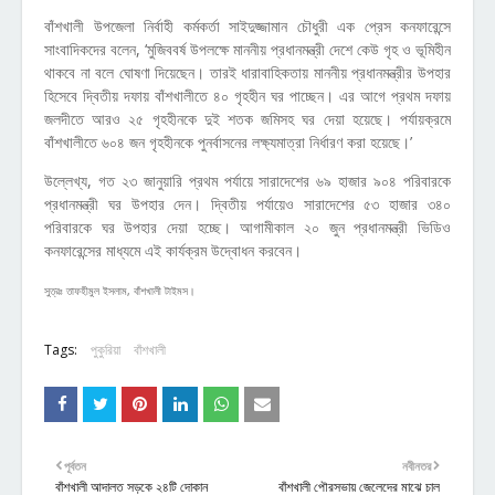
বাঁশখালী উপজেলা নির্বাহী কর্মকর্তা সাইদুজ্জামান চৌধুরী এক প্রেস কনফারেন্সে
সাংবাদিকদের বলেন, ‘মুজিববর্ষ উপলক্ষে মাননীয় প্রধানমন্ত্রী দেশে কেউ গৃহ ও ভূমিহীন
থাকবে না বলে ঘোষণা দিয়েছেন। তারই ধারাবাহিকতায় মাননীয় প্রধানমন্ত্রীর উপহার
হিসেবে দ্বিতীয় দফায় বাঁশখালীতে ৪০ গৃহহীন ঘর পাচ্ছেন। এর আগে প্রথম দফায়
জলদীতে আরও ২৫ গৃহহীনকে দুই শতক জমিসহ ঘর দেয়া হয়েছে। পর্যায়ক্রমে
বাঁশখালীতে ৬০৪ জন গৃহহীনকে পুনর্বাসনের লক্ষ্যমাত্রা নির্ধারণ করা হয়েছে।’
উল্লেখ্য, গত ২৩ জানুয়ারি প্রথম পর্যায়ে সারাদেশের ৬৯ হাজার ৯০৪ পরিবারকে
প্রধানমন্ত্রী ঘর উপহার দেন। দ্বিতীয় পর্যায়েও সারাদেশের ৫৩ হাজার ৩৪০
পরিবারকে ঘর উপহার দেয়া হচ্ছে। আগামীকাল ২০ জুন প্রধানমন্ত্রী ভিডিও
কনফারেন্সের মাধ্যমে এই কার্যক্রম উদ্বোধন করবেন।
সুত্রঃ তাফহীমুল ইসলাম, বাঁশখালী টাইমস।
Tags:
পুকুরিয়া
বাঁশখালী
পূর্বতন
নবীনতর
বাঁশখালী আদালত সড়কে ২৪টি দোকান
বাঁশখালী পৌরসভায় জেলেদের মাঝে চাল