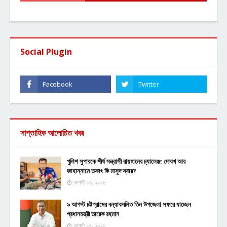
Social Plugin
সাপ্তাহিক আলোচিত খবর
পুলিশ সুপারকে শীর্ষ সন্ত্রাসী রায়হানের চ্যালেঞ্জ: দোযখ আর
জাহান্নামে তফাৎ কি মাসুদ স্যার?
আগস্ট ০৪, ২০২৬
৯ আগস্ট চট্টগ্রামের বন্যাকবলিত তিন উপজেলা সফরে যাচ্ছেন
প্রধানমন্ত্রী তারেক রহমান
আগস্ট ০৪, ২০২৬