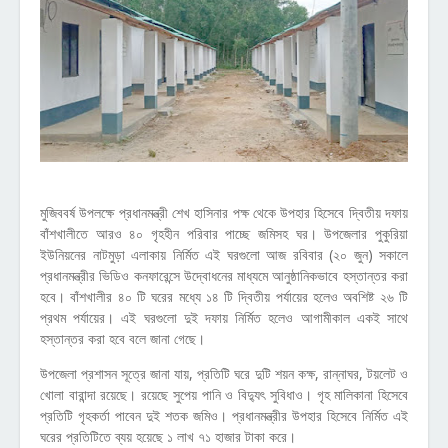
মুজিববর্ষ উপলক্ষে প্রধানমন্ত্রী শেখ হাসিনার পক্ষ থেকে উপহার হিসেবে দ্বিতীয় দফায়
বাঁশখালীতে আরও ৪০ গৃহহীন পরিবার পাচ্ছে জমিসহ ঘর। উপজেলার পুকুরিয়া
ইউনিয়নের নাটমুড়া এলাকায় নির্মিত এই ঘরগুলো আজ রবিবার (২০ জুন) সকালে
প্রধানমন্ত্রীর ভিডিও কনফারেন্সে উদ্বোধনের মাধ্যমে আনুষ্ঠানিকভাবে হস্তান্তর করা
হবে। বাঁশখালীর ৪০ টি ঘরের মধ্যে ১৪ টি দ্বিতীয় পর্যায়ের হলেও অবশিষ্ট ২৬ টি
প্রথম পর্যায়ের। এই ঘরগুলো দুই দফায় নির্মিত হলেও আগামীকাল একই সাথে
হস্তান্তর করা হবে বলে জানা গেছে।
উপজেলা প্রশাসন সূত্রে জানা যায়, প্রতিটি ঘরে দুটি শয়ন কক্ষ, রান্নাঘর, টয়লেট ও
খোলা বারান্দা রয়েছে। রয়েছে সুপেয় পানি ও বিদ্যুৎ সুবিধাও। গৃহ মালিকানা হিসেবে
প্রতিটি গৃহকর্তা পাবেন দুই শতক জমিও। প্রধানমন্ত্রীর উপহার হিসেবে নির্মিত এই
ঘরের প্রতিটিতে ব্যয় হয়েছে ১ লাখ ৭১ হাজার টাকা করে।