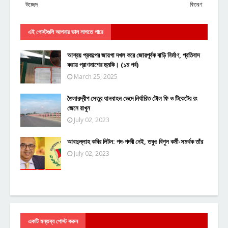
উচ্ছেদ
বিতরণ
এই পোস্টগুলি আপনার ভাল লাগতে পারে
আশ্রয় প্রকল্পের জায়গা দখল করে জোরপূর্বক বাড়ি নির্মাণ, প্রতিবাদ
করায় প্রাণনাশের হুমকি। (১ম পর্ব)
March 25, 2025
তৈলারদ্বীপ সেতুর যানবাহন ভেদে নির্ধারিত টোল ফি ও টিকেটের রং
জেনে রাখুন
July 02, 2023
আবদুল্লাহ কবির লিটন: পদ-পদবী নেই, তবুও বিপুল কর্মী-সমর্থক তাঁর
July 02, 2023
একটি মন্তব্য পোস্ট করুন