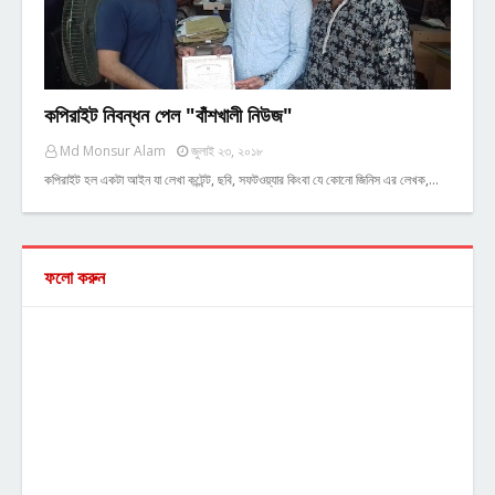
কপিরাইট নিবন্ধন পেল "বাঁশখালী নিউজ"
Md Monsur Alam
জুলাই ২৩, ২০১৮
কপিরাইট হল একটা আইন যা লেখা কন্টেন্ট, ছবি, সফটওয়্যার কিংবা যে কোনো জিনিস এর লেখক,…
ফলো করুন