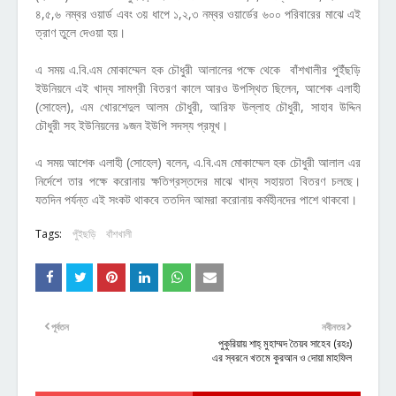
৪,৫,৬ নম্বর ওয়ার্ড এবং ৩য় ধাপে ১,২,৩ নম্বর ওয়ার্ডের ৬০০ পরিবারের মাঝে এই
ত্রাণ তুলে দেওয়া হয়।
এ সময় এ.বি.এম মোকাম্মেল হক চৌধুরী আলালের পক্ষে থেকে বাঁশখালীর পুইঁছড়ি
ইউনিয়নে এই খাদ্য সামগ্রী বিতরণ কালে আরও উপস্থিত ছিলেন, আশেক এলাহী
(সোহেল), এম খোরশেদুল আলম চৌধুরী, আরিফ উল্লাহ চৌধুরী, সাহাব উদ্দিন
চৌধুরী সহ ইউনিয়নের ৯জন ইউপি সদস্য প্রমূখ।
এ সময় আশেক এলাহী (সোহেল) বলেন, এ.বি.এম মোকাম্মেল হক চৌধুরী আলাল এর
নির্দেশে তার পক্ষে করোনায় ক্ষতিগ্রস্তদের মাঝে খাদ্য সহায়তা বিতরণ চলছে।
যতদিন পর্যন্ত এই সংকট থাকবে ততদিন আমরা করোনায় কর্মহীনদের পাশে থাকবো।
Tags:
পুঁইছড়ি
বাঁশখালী
পূর্বতন
নবীনতর
পুকুরিয়ায় শাহ্ মুহাম্মদ তৈয়ব সাহেব (রহঃ)
এর স্বরনে খতমে কুরআন ও দোয়া মাহফিল