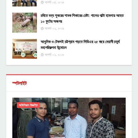
আগস্ট ০৪, ২০২৬
চবিতে বন্য শূকরের শাবক শিকারের চেষ্টা: পালের পাল্টা হামলায় আহত
১০ ফুটের অজগর
আগস্ট ০২, ২০২৬
আধুনিক ও টেকসই চট্টগ্রাম গড়তে সিডিএর ২৫ বছর মেয়াদী চতুর্থ
মহাপরিকল্পনা উন্মোচন
আগস্ট ০২, ২০২৬
স্পটলাইট
অফিসিয়াল বিজ্ঞপ্তি