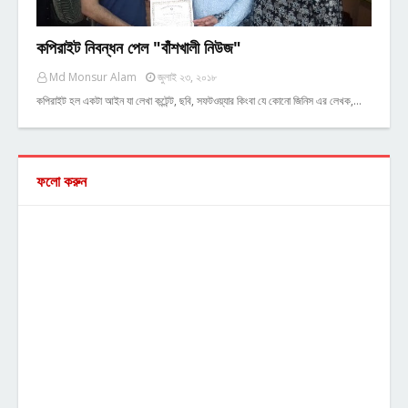
কপিরাইট নিবন্ধন পেল "বাঁশখালী নিউজ"
Md Monsur Alam
জুলাই ২৩, ২০১৮
কপিরাইট হল একটা আইন যা লেখা কন্টেন্ট, ছবি, সফটওয়্যার কিংবা যে কোনো জিনিস এর লেখক,…
ফলো করুন