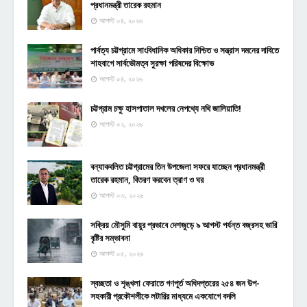
প্রধানমন্ত্রী তারেক রহমান
আগস্ট ০৪, ২০২৬
পার্বত্য চট্টগ্রামে সাংবিধানিক অধিকার নিশ্চিত ও সন্ত্রাস দমনের দাবিতে
শাহবাগে সার্বভৌমত্ব সুরক্ষা পরিষদের বিক্ষোভ
আগস্ট ০৪, ২০২৬
চট্টগ্রাম চক্ষু হাসপাতাল দখলের নেপথ্যে নথি জালিয়াতি!
আগস্ট ০২, ২০২৬
বন্যাকবলিত চট্টগ্রামের তিন উপজেলা সফরে যাচ্ছেন প্রধানমন্ত্রী
তারেক রহমান, বিতরণ করবেন ত্রাণ ও ঘর
আগস্ট ০৩, ২০২৬
সক্রিয় মৌসুমি বায়ুর প্রভাবে দেশজুড়ে ৯ আগস্ট পর্যন্ত বজ্রসহ ভারি
বৃষ্টির সম্ভাবনা
আগস্ট ০৫, ২০২৬
স্বচ্ছতা ও শৃঙ্খলা ফেরাতে গণপূর্ত অধিদপ্তরের ২৫৪ জন উপ-
সহকারী প্রকৌশলীকে লটারির মাধ্যমে একযোগে বদলি