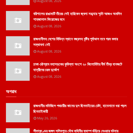
August 08, 2026
বরিশালের রাঙামাটি তীরের সেই হারিকেন জ্বলা সন্ধ্যার স্মৃতি আজও অমলিন
শাহজালাল ফিরোজের মনে
August 08, 2026
রাজধানীসহ দেশের বিভিন্ন স্থানে বজ্রসহ বৃষ্টির পূর্বাভাস তবে গরম কমার
সম্ভাবনা নেই
August 08, 2026
ঢাকা-চট্টগ্রাম মহাসড়কের কুমিল্লা অংশে ২০ কিলোমিটার দীর্ঘ তীব্র যানজটে
যাত্রীদের চরম দুর্ভোগ
August 08, 2026
অপরাধ
রাজধানীর মতিঝিলে পথচারীর কানের দুল ছিনতাইয়ের চেষ্টা, হাতেনাতে ধরা পড়ল
ছিনতাইকারী
May 26, 2026
সীতাকুণ্ডের জঙ্গল সলিমপুরে যৌথ বাহিনীর ক্যাম্প গুঁড়িয়ে দেওয়ার ঘটনায়