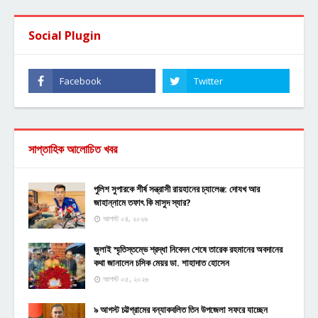
Social Plugin
সাপ্তাহিক আলোচিত খবর
পুলিশ সুপারকে শীর্ষ সন্ত্রাসী রায়হানের চ্যালেঞ্জ: দোযখ আর
জাহান্নামে তফাৎ কি মাসুদ স্যার?
আগস্ট ০৪, ২০২৬
জুলাই স্মৃতিস্তম্ভে শ্রদ্ধা নিবেদন শেষে তারেক রহমানের অবদানের
কথা জানালেন চসিক মেয়র ডা. শাহাদাত হোসেন
আগস্ট ০৫, ২০২৬
৯ আগস্ট চট্টগ্রামের বন্যাকবলিত তিন উপজেলা সফরে যাচ্ছেন