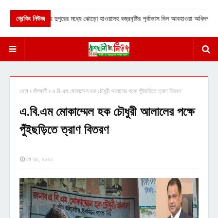
★
দেশের আট জেলায় দুপুরের মধ্যে ঝোড়ো হাওয়াসহ বজ্রবৃষ্টির পূর্বাভাস দিল আবহাওয়া অধিদপ্তর।
ব্রেকিং নিউজ
হোম
বাঁশখালী
এ.বি.এম মোকাম্মেল হক চৌধুরী আলালের পক্ষে পুঁইছড়িতে ত্রাণ বিতরণ
এ.বি.এম মোকাম্মেল হক চৌধুরী আলালের পক্ষে
পুঁইছড়িতে ত্রাণ বিতরণ
মে ৩০, ২০২০