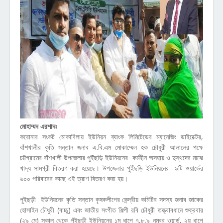
মোহাম্মদ এরশাদঃ
করোনার সংকট মোকাবিলায় ইউনিয়ন ব্যাংক লিমিটেডের ম্যানেজিং ডাইরেক্টর,
বাঁশখালীর কৃতি সন্তান জনাব এ.বি.এম মোকাম্মেল হক চৌধুরী আলালের পক্ষে
চট্টগ্রামের বাঁশখালী উপজেলার পুইঁছড়ি ইউনিয়নের কর্মহীন অসহায় ও দুস্থদের মাঝে
খাদ্য সামগ্রী বিতরণ করা হয়েছে। উপজেলার পুইঁছড়ি ইউনিয়নের ৯টি ওয়ার্ডের
৬০০ পরিবারের কাছে এই ত্রাণ বিতরণ করা হয়।
পুইছড়ী ইউনিয়নের কৃতি সন্তান কৃষকলীগের কেন্দ্রীয় কমিটির সদস্য জনাব জাকের
হোসাইন চৌধুরী (বাচ্চু) এবং জাতীয় সংগীত শিল্পী রবি চৌধুরী তত্ত্বাবধানে শুক্রবার
(২৯ মে) সকাল থেকে পুঁইছড়ী ইউনিয়নের ১ম ধাপে ৭,৮,৯ নম্বর ওয়ার্ড, ২য় ধাপে