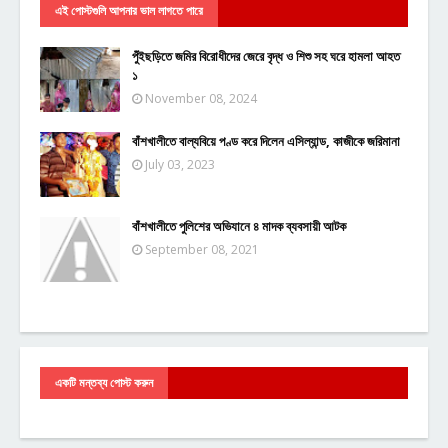
এই পোস্টগুলি আপনার ভাল লাগতে পারে
পুঁইছড়িতে জমির বিরোধীদের জেরে বৃদ্ধ ও শিশু সহ ঘরে হামলা আহত
১
November 08, 2024
বাঁশখালীতে বাল্যবিয়ে পণ্ড করে দিলেন এসিল্যান্ড, কাজীকে জরিমানা
July 03, 2023
বাঁশখালীতে পুলিশের অভিযানে ৪ মাদক ব্যবসায়ী আটক
September 08, 2021
একটি মন্তব্য পোস্ট করুন