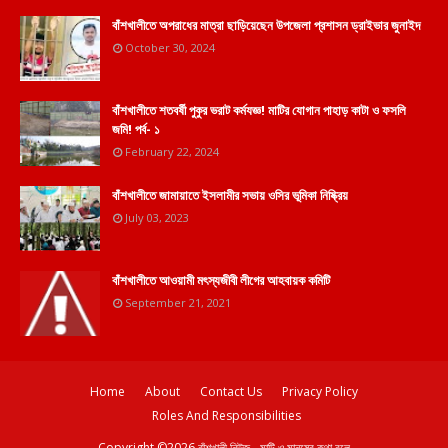
বাঁশখালীতে অপরাধের মাত্রা ছাড়িয়েছেন উপজেলা প্রশাসন ড্রাইভার জুনাইদ
October 30, 2024
বাঁশখালীতে শতবর্ষী পুকুর ভরাট কর্মযজ্ঞ! মাটির যোগান পাহাড় কাটা ও ফসলি
জমি! পর্ব- ১
February 22, 2024
বাঁশখালীতে জামায়াতে ইসলামীর সভায় ওসির ভূমিকা নিষ্ক্রিয়
July 03, 2023
বাঁশখালীতে আওয়ামী মৎস্যজীবী লীগের আহবায়ক কমিটি
September 21, 2021
Home
About
Contact Us
Privacy Policy
Roles And Responsibilities
Copyright ©
2026
বাঁশখালী নিউজ - মাটি ও মানুষের কথা বলে