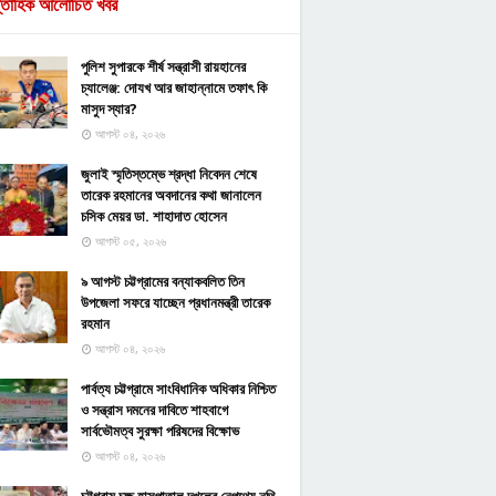
্তাহিক আলোচিত খবর
পুলিশ সুপারকে শীর্ষ সন্ত্রাসী রায়হানের
চ্যালেঞ্জ: দোযখ আর জাহান্নামে তফাৎ কি
মাসুদ স্যার?
আগস্ট ০৪, ২০২৬
জুলাই স্মৃতিস্তম্ভে শ্রদ্ধা নিবেদন শেষে
তারেক রহমানের অবদানের কথা জানালেন
চসিক মেয়র ডা. শাহাদাত হোসেন
আগস্ট ০৫, ২০২৬
৯ আগস্ট চট্টগ্রামের বন্যাকবলিত তিন
উপজেলা সফরে যাচ্ছেন প্রধানমন্ত্রী তারেক
রহমান
আগস্ট ০৪, ২০২৬
পার্বত্য চট্টগ্রামে সাংবিধানিক অধিকার নিশ্চিত
ও সন্ত্রাস দমনের দাবিতে শাহবাগে
সার্বভৌমত্ব সুরক্ষা পরিষদের বিক্ষোভ
আগস্ট ০৪, ২০২৬