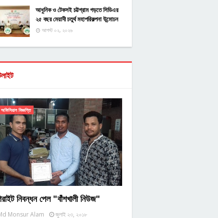
আধুনিক ও টেকসই চট্টগ্রাম গড়তে সিডিএর
২৫ বছর মেয়াদী চতুর্থ মহাপরিকল্পনা উন্মোচন
আগস্ট ০২, ২০২৬
টলাইট
অফিসিয়াল বিজ্ঞপ্তি
িরাইট নিবন্ধন পেল "বাঁশখালী নিউজ"
Md Monsur Alam
জুলাই ২৩, ২০১৮