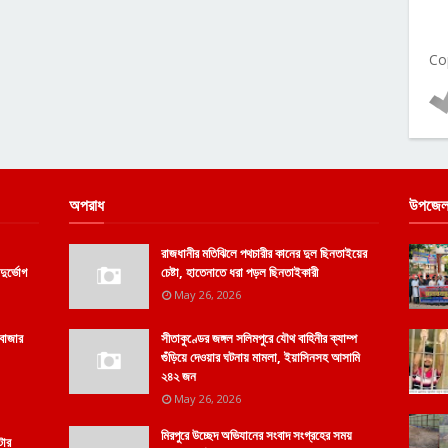
Co
অপরাধ
উপজেল
রাজধানীর মতিঝিলে পথচারীর কানের দুল ছিনতাইয়ের
দুর্ভোগ
চেষ্টা, হাতেনাতে ধরা পড়ল ছিনতাইকারী
May 26, 2026
সবাজার
সীতাকুণ্ডের জঙ্গল সলিমপুরে যৌথ বাহিনীর ক্যাম্প
গুঁড়িয়ে দেওয়ার ঘটনায় মামলা, ইয়াসিনসহ আসামি
২৪২ জন
May 26, 2026
মিরপুরে উচ্ছেদ অভিযানের সংবাদ সংগ্রহের সময়
টার