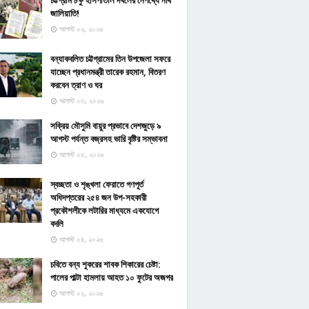
চট্টগ্রাম চক্ষু হাসপাতাল দখলের নেপথ্যে নথি
জালিয়াতি!
আগস্ট ০২, ২০২৬
বন্যাকবলিত চট্টগ্রামের তিন উপজেলা সফরে
যাচ্ছেন প্রধানমন্ত্রী তারেক রহমান, বিতরণ
করবেন ত্রাণ ও ঘর
আগস্ট ০৩, ২০২৬
সক্রিয় মৌসুমি বায়ুর প্রভাবে দেশজুড়ে ৯
আগস্ট পর্যন্ত বজ্রসহ ভারি বৃষ্টির সম্ভাবনা
আগস্ট ০৫, ২০২৬
স্বচ্ছতা ও শৃঙ্খলা ফেরাতে গণপূর্ত
অধিদপ্তরের ২৫৪ জন উপ-সহকারী
প্রকৌশলীকে লটারির মাধ্যমে একযোগে
বদলি
আগস্ট ০৪, ২০২৬
চবিতে বন্য শূকরের শাবক শিকারের চেষ্টা:
পালের পাল্টা হামলায় আহত ১০ ফুটের অজগর
আগস্ট ০২, ২০২৬