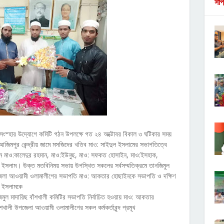
সাপ
িক সংস্হার উদ্যোগে কমিটি গঠন উপলক্ষে গত ২৪ অক্টোবর বিকাল ৩ ঘটিকার সময়
আজিমপুর কেন্দ্রীয় জামে মসজিদের খতিব মাও: সাইদুল ইসলামের সভাপতিত্বে
েন মাও:কালেদুর রহমান, মাও:ইউনুছ, মাও: সফকত হোসাইন, মাও:ইসহাক,
মুল ইসলাম। উক্ত মতবিনিময় সভায় উপস্থিত সকলের সর্বসম্মতিক্রমে তানজিমুল
উপজেলা আওয়ামী ওলামালীগের সভাপতি মাও: আকতার হোছাইনকে সভাপতি ও দক্ষিণ
ল ইসলামকে
ুল মাদারিছ বাঁশখালী কমিটির সভাপতি নির্বাচিত হওয়ায় মাও: আকতার
খালী উপজেলা আওয়ামী ওলামালীগের সকল কর্মকর্তাবৃন্দ প্রমূখ