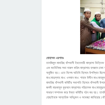
মোহাম্মদ এরশাদঃ
তানজিমুল মাদারিছ বাঁশখালী ইবতেদায়ী মাদ্রাসা ভিত্ত
এক মতবিনিময় সভা দারুল করিম মাদ্রাসায় হলরুমে ঢাকা 
অনুষ্ঠিত হয়। এতে বিশেষ অতিথি হিসেবে উপস্থিত ছিল
মাও:মাদুল্লাহ মাও: ওসমান মাও: শাহাব উদ্দীন মাও:মাহ
মাদারিছ বাঁশখালী কমিটির সভাপতি হিসেবে বাঁশখালী 
জলদী মারকাযুল কুরআন মাদ্রাসার পরিচালক মাও:মাহমুদু
সাধারণ সম্পাদক করে উক্ত কমিটির গঠন কর হয়। তানজিম
হোছাইনকে আন্তরিক অভিনন্দন ও শুভেচ্ছা জানিয়েছে।বাঁশ