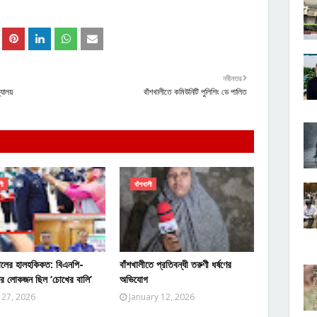
নবীনতর
্যালয়
বাঁশখালীতে কমিউনিটি পুলিশিং ডে পালিত
লী
বাঁশখালী
ালের হালহকিকত: বিএনপি-
বাঁশখালীতে প্রতিবন্ধী তরুণী ধর্ষণের
ের লোকজন ছিল ‘চোখের বালি’
অভিযোগ
 27, 2026
January 12, 2026