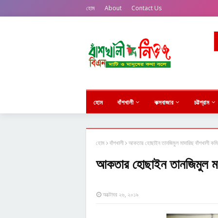
হোম
About
Contact Us
হোম
বাঁশখালী
কক্সবাজার
চট্টগ্রাম
হোম
বাঁশখালী
আকতার হোছাইন তানজিমুল মাদারিছ বাঁশখালী কমিট
আকতার হোছাইন তানজিমুল মাদা
অক্টোবর ২৬, ২০১৯