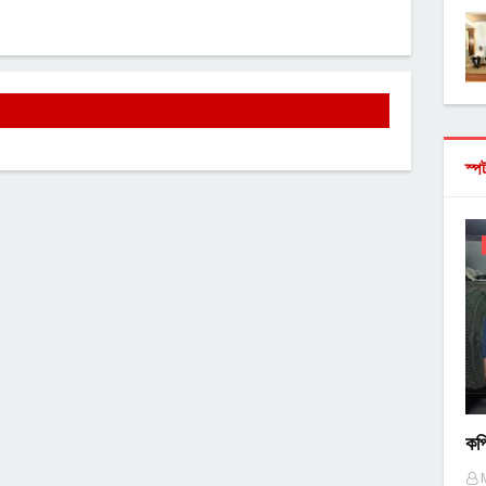
স্প
কপ