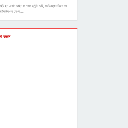
াইট হল একটা আইন যা লেখা কন্টেন্ট, ছবি, সফটওয়্যার কিংবা যে
ো জিনিস এর লেখক,…
ো করুন