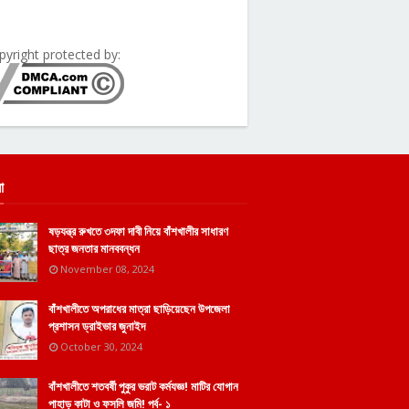
pyright protected by:
া
ষড়যন্ত্র রুখতে ৩দফা দাবী নিয়ে বাঁশখালীর সাধারণ
ছাত্র জনতার মানববন্ধন
November 08, 2024
বাঁশখালীতে অপরাধের মাত্রা ছাড়িয়েছেন উপজেলা
প্রশাসন ড্রাইভার জুনাইদ
October 30, 2024
বাঁশখালীতে শতবর্ষী পুকুর ভরাট কর্মযজ্ঞ! মাটির যোগান
পাহাড় কাটা ও ফসলি জমি! পর্ব- ১