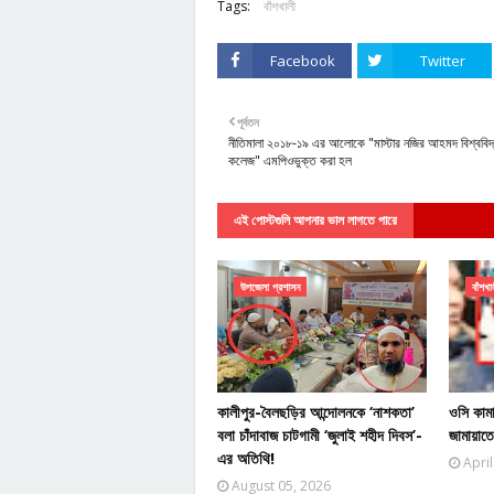
Tags:
বাঁশখালী
Facebook
Twitter
পূর্বতন
নীতিমালা ২০১৮-১৯ এর আলোকে "মাস্টার নজির আহমদ বিশ্ববিদ
কলেজ" এমপিওভুক্ত করা হল
এই পোস্টগুলি আপনার ভাল লাগতে পারে
উপজেলা প্রশাসন
বাঁশখা
কালীপুর-বৈলছড়ির আন্দোলনকে ‘নাশকতা’
ওসি কাম
বলা চাঁদাবাজ চাটগামী ‘জুলাই শহীদ দিবস’-
জামায়াত
এর অতিথি!
April
August 05, 2026