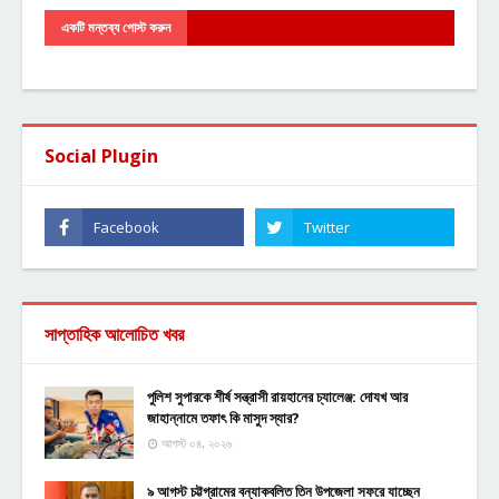
একটি মন্তব্য পোস্ট করুন
Social Plugin
সাপ্তাহিক আলোচিত খবর
পুলিশ সুপারকে শীর্ষ সন্ত্রাসী রায়হানের চ্যালেঞ্জ: দোযখ আর
জাহান্নামে তফাৎ কি মাসুদ স্যার?
আগস্ট ০৪, ২০২৬
৯ আগস্ট চট্টগ্রামের বন্যাকবলিত তিন উপজেলা সফরে যাচ্ছেন