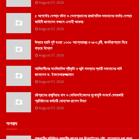
August 07, 2026
৫ আগস্টের নেপথ্য ঘটনা ও সেনাপ্রধানের রাজনৈতিক সমাধানের বার্তার নেপথ্য
কাহিনী জানালেন ফজলে এলাহী আকবর
August 07, 2026
উদ্ধার হয়নি লুট হওয়া ১৩৩৮ আগ্নেয়াস্ত্র ও ৬৮৩ বন্দী, জননিরাপত্তা নিয়ে
বাড়ছে উদ্বেগ
August 07, 2026
আদিবাসীদের সাংবিধানিক স্বীকৃতি ও ভূমি সমস্যার স্থায়ী সমাধানের দাবি
জানালেন ড. ইফতেখারুজ্জামান
August 07, 2026
চট্টগ্রামের রাঙ্গুনিয়ায় বাস ও মোটরসাইকেলের মুখোমুখি সংঘর্ষে বেসরকারি
প্রতিষ্ঠানের কর্মচারী মোহাম্মদ রাসেল নিহত
August 07, 2026
অপরাধ
রাজধানীর মতিঝিলে পথচারীর কানের দুল ছিনতাইয়ের চেষ্টা, হাতেনাতে ধরা পড়ল