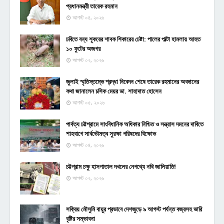
প্রধানমন্ত্রী তারেক রহমান
আগস্ট ০৪, ২০২৬
চবিতে বন্য শূকরের শাবক শিকারের চেষ্টা: পালের পাল্টা হামলায় আহত
১০ ফুটের অজগর
আগস্ট ০২, ২০২৬
জুলাই স্মৃতিস্তম্ভে শ্রদ্ধা নিবেদন শেষে তারেক রহমানের অবদানের
কথা জানালেন চসিক মেয়র ডা. শাহাদাত হোসেন
আগস্ট ০৫, ২০২৬
পার্বত্য চট্টগ্রামে সাংবিধানিক অধিকার নিশ্চিত ও সন্ত্রাস দমনের দাবিতে
শাহবাগে সার্বভৌমত্ব সুরক্ষা পরিষদের বিক্ষোভ
আগস্ট ০৪, ২০২৬
চট্টগ্রাম চক্ষু হাসপাতাল দখলের নেপথ্যে নথি জালিয়াতি!
আগস্ট ০২, ২০২৬
সক্রিয় মৌসুমি বায়ুর প্রভাবে দেশজুড়ে ৯ আগস্ট পর্যন্ত বজ্রসহ ভারি
বৃষ্টির সম্ভাবনা