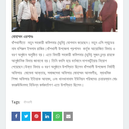
মোহাম্মদ এরশাদঃ
বাঁশখালীতে নতুন সহকারী কমিশনার (ভূমি) যোগদান করেছেন। নতুন এসি ল্যান্ডের
নাম বশিরুল ইসলাম রাজিব।বাঁশখালী উপজেলা প্রশাসন কর্তৃক আয়োজিত বিদায় ও
বরণ অনুষ্ঠান অনুষ্ঠিত হয়। এতে বিদায়ী সহকারী কমিশনার (ভূমি) সুজন চন্দ্র রায়কে
আনুষ্ঠানিক বিদায় জানানো হয়। তিনি বদলি হয়ে বর্তমানে দাগনভূঁইয়ায় নিয়োগ
পেয়েছেন।উক্ত বিদায় ও বরণ অনুষ্ঠানে উপস্থিত ছিলেন বাঁশখালী উপজেলা নির্বাহী
অফিসার মোমেনা আক্তার, সমাজসেবা অফিসার মোহাম্মদ আলমগীর, ম্যাধমিক
শিক্ষা অফিসার ইতিয়াক আহমদ, ৩নং খানখানাবাদ ইউনিয়ন পরিষদের চেয়ারম্যান মোঃ
বদরুউদ্দিনসহ বিভিন্ন কর্মকর্তাগণ এতে উপস্থিত ছিলেন।
Tags:
বাঁশখালী