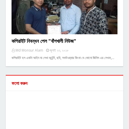
কপিরাইট নিবন্ধন পেল "বাঁশখালী নিউজ"
Md Monsur Alam
জুলাই ২৩, ২০১৮
কপিরাইট হল একটা আইন যা লেখা কন্টেন্ট, ছবি, সফটওয়্যার কিংবা যে কোনো জিনিস এর লেখক,…
ফলো করুন