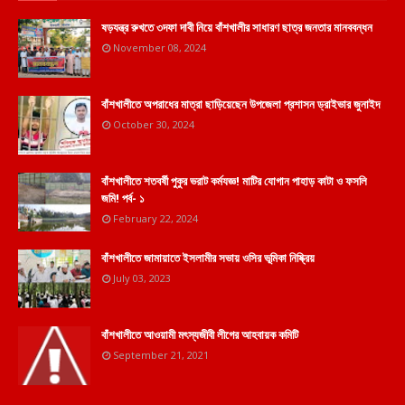
ষড়যন্ত্র রুখতে ৩দফা দাবী নিয়ে বাঁশখালীর সাধারণ ছাত্র জনতার মানববন্ধন
November 08, 2024
বাঁশখালীতে অপরাধের মাত্রা ছাড়িয়েছেন উপজেলা প্রশাসন ড্রাইভার জুনাইদ
October 30, 2024
বাঁশখালীতে শতবর্ষী পুকুর ভরাট কর্মযজ্ঞ! মাটির যোগান পাহাড় কাটা ও ফসলি
জমি! পর্ব- ১
February 22, 2024
বাঁশখালীতে জামায়াতে ইসলামীর সভায় ওসির ভূমিকা নিষ্ক্রিয়
July 03, 2023
বাঁশখালীতে আওয়ামী মৎস্যজীবী লীগের আহবায়ক কমিটি
September 21, 2021