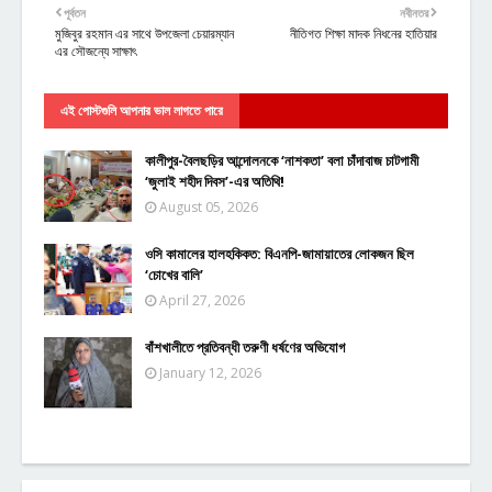
পূর্বতন
নবীনতর
মুজিবুর রহমান এর সাথে উপজেলা চেয়ারম্যান
নীতিগত শিক্ষা মাদক নিধনের হাতিয়ার
এর সৌজন্যে সাক্ষাৎ
এই পোস্টগুলি আপনার ভাল লাগতে পারে
কালীপুর-বৈলছড়ির আন্দোলনকে ‘নাশকতা’ বলা চাঁদাবাজ চাটগামী
‘জুলাই শহীদ দিবস’-এর অতিথি!
August 05, 2026
ওসি কামালের হালহকিকত: বিএনপি-জামায়াতের লোকজন ছিল
‘চোখের বালি’
April 27, 2026
বাঁশখালীতে প্রতিবন্ধী তরুণী ধর্ষণের অভিযোগ
January 12, 2026