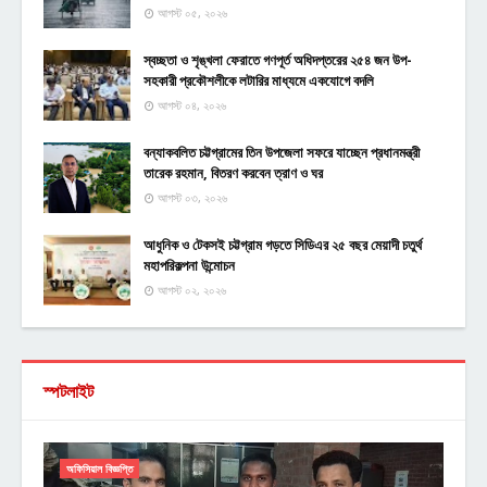
আগস্ট ০৫, ২০২৬
স্বচ্ছতা ও শৃঙ্খলা ফেরাতে গণপূর্ত অধিদপ্তরের ২৫৪ জন উপ-
সহকারী প্রকৌশলীকে লটারির মাধ্যমে একযোগে বদলি
আগস্ট ০৪, ২০২৬
বন্যাকবলিত চট্টগ্রামের তিন উপজেলা সফরে যাচ্ছেন প্রধানমন্ত্রী
তারেক রহমান, বিতরণ করবেন ত্রাণ ও ঘর
আগস্ট ০৩, ২০২৬
আধুনিক ও টেকসই চট্টগ্রাম গড়তে সিডিএর ২৫ বছর মেয়াদী চতুর্থ
মহাপরিকল্পনা উন্মোচন
আগস্ট ০২, ২০২৬
স্পটলাইট
অফিসিয়াল বিজ্ঞপ্তি