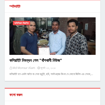
স্পটলাইট
অফিসিয়াল বিজ্ঞপ্তি
কপিরাইট নিবন্ধন পেল "বাঁশখালী নিউজ"
Md Monsur Alam
জুলাই ২৩, ২০১৮
কপিরাইট হল একটা আইন যা লেখা কন্টেন্ট, ছবি, সফটওয়্যার কিংবা যে কোনো জিনিস এর লেখক,…
ফলো করুন