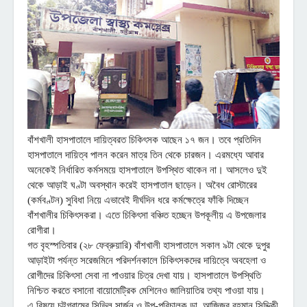
বাঁশখালী হাসপাতালে দায়িত্বরত চিকিৎসক আছেন ১৭ জন। তবে প্রতিদিন
হাসপাতালে দায়িত্ব পালন করেন মাত্র তিন থেকে চারজন। এরমধ্যে আবার
অনেকেই নির্ধারিত কর্মসময়ে হাসপাতালে উপস্থিত থাকেন না। আসলেও দুই
থেকে আড়াই ঘণ্টা অবস্থান করেই হাসপাতাল ছাড়েন। অবৈধ রোস্টারের
(কর্মবণ্টন) সুবিধা নিয়ে এভাবেই দীর্ঘদিন ধরে কর্মক্ষেত্রে ফাঁকি দিচ্ছেন
বাঁশখালীর চিকিৎসকরা। এতে চিকিৎসা বঞ্চিত হচ্ছেন উপকূলীয় এ উপজেলার
রোগীরা।
গত বৃহস্পতিবার (২৮ ফেব্রুয়ারি) বাঁশখালী হাসপাতালে সকাল ৯টা থেকে দুপুর
আড়াইটা পর্যন্ত সরেজমিনে পরিদর্শনকালে চিকিৎসকদের দায়িত্বে অবহেলা ও
রোগীদের চিকিৎসা সেবা না পাওয়ার চিত্র দেখা যায়। হাসপাতালে উপস্থিতি
নিশ্চিত করতে বসানো বায়োমেট্রিক মেশিনেও জালিয়াতির তথ্য পাওয়া যায়।
এ বিষয়ে চট্টগ্রামের সিভিল সার্জন ও উপ-পরিচালক ডা. আজিজুর রহমান সিদ্দিকী