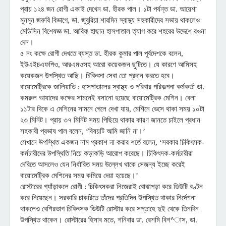
প্রায় ১২৪ জন রোগী একাই দেখেন ডা. হীরক পাল। ১টা পর্যন্ত ডা. আয়েশা
মুনমুন জরুরি বিভাগে, ডা. জুবুরিয়া শারমিন স্বাস্থ্য সহকারীদের সভায় থাকলেও
মেডিসিন বিশেষজ্ঞ ডা. আরিফ হাছান হাসপাতাল ত্যাগ করে শহরের উদ্দেশে রওনা
দেন।
৫ নং কক্ষে রোগী দেখতে ব্যস্ত ডা. হীরক কুমার পাল পূর্বদেশকে বলেন,
ইউএইচএফপিও, আরএমওসহ আরো কয়েকজন ছুটিতে। যে কারণে আমিসহ
কয়েকজন উপস্থিত আছি। চিকিৎসা সেবা তো প্রদান করতে হবে।
বায়োমেট্রিকে জালিয়াতি : হাসপাতালের স্বাস্থ্য ও পরিবার পরিকল্পনা কর্মকর্তা ডা.
কমরুল আযাদের কক্ষের সামনেই বসানো হয়েছে বায়োমেট্রিক মেশিন। বেলা
১১টার দিকে এ মেশিনের সামনে গেলে দেখা যায়, মেশিনে ভেসে থাকা সময় ১০টা
২৩ মিনিট। প্রায় ৩৭ মিনিট সময় পিছিয়ে থাকার কারণ জানতে চাইলে প্রধান
সহকারী প্রভাষ পাল বলেন, ‘বিষয়টি আমি জানি না।’
সেখানে উপস্থিত একজন নাম প্রকাশ না করার শর্তে বলেন, ‘সরকার চিকিৎসক-
কর্মচারীদের উপস্থিতি নিয়ে কড়াকড়ি আরোপ করেছে। চিকিৎসক-কর্মচারীরা
দেরিতে আসলেও যেন নির্ধারিত সময় উল্লেখ থাকে সেজন্য ইচ্ছে করেই
বায়োমেট্রিক মেশিনের সময় কমিয়ে দেয়া হয়েছে।’
রোস্টারের গ্যাঁড়াকলে রোগী : চিকিৎসকরা নিজেরাই বোঝাপড়া করে ডিউটি বণ্টন
করে নিয়েছেন। সরকারি চাকরিতে তাঁদের প্রতিদিন উপস্থিত থাকার নির্দেশনা
থাকলেও বেশিরভাগ চিকিৎসক ডিউটি রোস্টার করে সপ্তাহে দুই থেকে তিনদিন
উপস্থিত থাকেন। রোস্টারের হিসাব মতে, শনিবার ডা. রেশমি বিশ^াস, ডা.