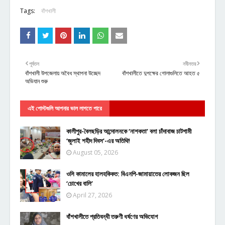
Tags:
বাঁশখালী
পূর্বতন
নবীনতর
বাঁশখালী উপজেলায় অবৈধ স্থাপনা উচ্ছেদ
বাঁশখালীতে দুপক্ষের গোলাগুলিতে আহত ৫
অভিযান শুরু
এই পোস্টগুলি আপনার ভাল লাগতে পারে
কালীপুর-বৈলছড়ির আন্দোলনকে ‘নাশকতা’ বলা চাঁদাবাজ চাটগামী
‘জুলাই শহীদ দিবস’-এর অতিথি!
August 05, 2026
ওসি কামালের হালহকিকত: বিএনপি-জামায়াতের লোকজন ছিল
‘চোখের বালি’
April 27, 2026
বাঁশখালীতে প্রতিবন্ধী তরুণী ধর্ষণের অভিযোগ