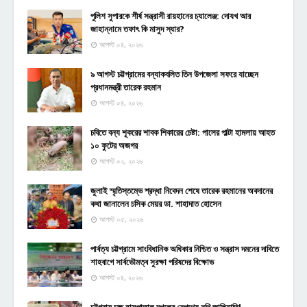
পুলিশ সুপারকে শীর্ষ সন্ত্রাসী রায়হানের চ্যালেঞ্জ: দোযখ আর
জাহান্নামে তফাৎ কি মাসুদ স্যার?
আগস্ট ০৪, ২০২৬
৯ আগস্ট চট্টগ্রামের বন্যাকবলিত তিন উপজেলা সফরে যাচ্ছেন
প্রধানমন্ত্রী তারেক রহমান
আগস্ট ০৪, ২০২৬
চবিতে বন্য শূকরের শাবক শিকারের চেষ্টা: পালের পাল্টা হামলায় আহত
১০ ফুটের অজগর
আগস্ট ০২, ২০২৬
জুলাই স্মৃতিস্তম্ভে শ্রদ্ধা নিবেদন শেষে তারেক রহমানের অবদানের
কথা জানালেন চসিক মেয়র ডা. শাহাদাত হোসেন
আগস্ট ০৫, ২০২৬
পার্বত্য চট্টগ্রামে সাংবিধানিক অধিকার নিশ্চিত ও সন্ত্রাস দমনের দাবিতে
শাহবাগে সার্বভৌমত্ব সুরক্ষা পরিষদের বিক্ষোভ
আগস্ট ০৪, ২০২৬