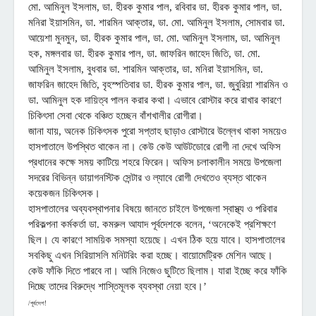
মো. আমিনুল ইসলাম, ডা. হীরক কুমার পাল, রবিবার ডা. হীরক কুমার পাল, ডা.
মনিরা ইয়াসমিন, ডা. শারমিন আক্তার, ডা. মো. আমিনুল ইসলাম, সোমবার ডা.
আয়েশা মুনমুন, ডা. হীরক কুমার পাল, ডা. মো. আমিনুল ইসলাম, ডা. আমিনুল
হক, মঙ্গলবার ডা. হীরক কুমার পাল, ডা. জাফরিন জাহেদ জিতি, ডা. মো.
আমিনুল ইসলাম, বুধবার ডা. শারমিন আক্তার, ডা. মনিরা ইয়াসমিন, ডা.
জাফরিন জাহেদ জিতি, বৃহস্পতিবার ডা. হীরক কুমার পাল, ডা. জুবুরিয়া শারমিন ও
ডা. আমিনুল হক দায়িত্ব পালন করার কথা। এভাবে রোস্টার করে রাখার কারণে
চিকিৎসা সেবা থেকে বঞ্চিত হচ্ছেন বাঁশখালীর রোগীরা।
জানা যায়, অনেক চিকিৎসক পুরো সপ্তাহ ছাড়াও রোস্টারে উল্লেখ থাকা সময়েও
হাসপাতালে উপস্থিত থাকেন না। কেউ কেউ আউটডোরে রোগী না দেখে অফিস
প্রধানের কক্ষে সময় কাটিয়ে শহরে ফিরেন। অফিস চলাকালীন সময়ে উপজেলা
সদরের বিভিন্ন ডায়াগনস্টিক সেন্টার ও ল্যাবে রোগী দেখতেও ব্যস্ত থাকেন
কয়েকজন চিকিৎসক।
হাসপাতালের অব্যবস্থাপনার বিষয়ে জানতে চাইলে উপজেলা স্বাস্থ্য ও পরিবার
পরিকল্পনা কর্মকর্তা ডা. কমরুল আযাদ পূর্বদেশকে বলেন, ‘অনেকেই প্রশিক্ষণে
ছিল। যে কারণে সাময়িক সমস্যা হয়েছে। এখন ঠিক হয়ে যাবে। হাসপাতালের
সবকিছু এখন সিরিয়াসলি মনিটরিং করা হচ্ছে। বায়োমেট্রিক মেশিন আছে।
কেউ ফাঁকি দিতে পারবে না। আমি নিজেও ছুটিতে ছিলাম। যারা ইচ্ছে করে ফাঁকি
দিচ্ছে তাদের বিরুদ্ধে শাস্তিমূলক ব্যবস্থা নেয়া হবে।’
/পূর্বদেশ!