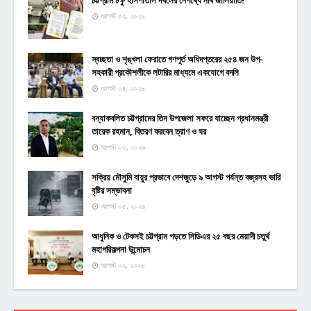
চট্টগ্রাম চক্ষু হাসপাতাল দখলের নেপথ্যে নথি জালিয়াতি!
আগস্ট ০২, ২০২৬
স্বচ্ছতা ও শৃঙ্খলা ফেরাতে গণপূর্ত অধিদপ্তরের ২৫৪ জন উপ-
সহকারী প্রকৌশলীকে লটারির মাধ্যমে একযোগে বদলি
আগস্ট ০৪, ২০২৬
বন্যাকবলিত চট্টগ্রামের তিন উপজেলা সফরে যাচ্ছেন প্রধানমন্ত্রী
তারেক রহমান, বিতরণ করবেন ত্রাণ ও ঘর
আগস্ট ০৩, ২০২৬
সক্রিয় মৌসুমি বায়ুর প্রভাবে দেশজুড়ে ৯ আগস্ট পর্যন্ত বজ্রসহ ভারি
বৃষ্টির সম্ভাবনা
আগস্ট ০৫, ২০২৬
আধুনিক ও টেকসই চট্টগ্রাম গড়তে সিডিএর ২৫ বছর মেয়াদী চতুর্থ
মহাপরিকল্পনা উন্মোচন
আগস্ট ০২, ২০২৬