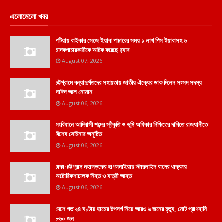
এলোমেলো খবর
পটিয়ায় বাইকার সেজে ইয়াবা পাচারের সময় ১ লাখ পিস ইয়াবাসহ ৬
মাদকপাচারকারীকে আটক করেছে র‌্যাব
August 07, 2026
চট্টগ্রামে বন্যাদুর্গতদের সহায়তায় জাতীয় ঐক্যের ডাক দিলেন সংসদ সদস্য
সাঈদ আল নোমান
August 06, 2026
সংবিধানে আদিবাসী শব্দের স্বীকৃতি ও ভূমি অধিকার নিশ্চিতের দাবিতে রাজধানীতে
বিশেষ সেমিনার অনুষ্ঠিত
August 06, 2026
ঢাকা-চট্টগ্রাম মহাসড়কের ছাগলনাইয়ায় স্টারলাইন বাসের ধাক্কায়
অটোরিকশাচালক নিহত ও যাত্রী আহত
August 06, 2026
দেশে গত ২৪ ঘণ্টায় হামের উপসর্গ নিয়ে আরও ৬ জনের মৃত্যু, মোট প্রাণহানি
৮৬০ জন