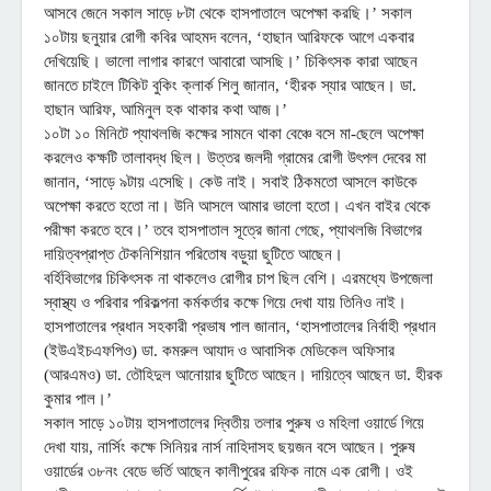
আসবে জেনে সকাল সাড়ে ৮টা থেকে হাসপাতালে অপেক্ষা করছি।’ সকাল
১০টায় ছনুয়ার রোগী কবির আহমদ বলেন, ‘হাছান আরিফকে আগে একবার
দেখিয়েছি। ভালো লাগার কারণে আবারো আসছি।’ চিকিৎসক কারা আছেন
জানতে চাইলে টিকিট বুকিং ক্লার্ক শিলু জানান, ‘হীরক স্যার আছেন। ডা.
হাছান আরিফ, আমিনুল হক থাকার কথা আজ।’
১০টা ১০ মিনিটে প্যাথলজি কক্ষের সামনে থাকা বেঞ্চে বসে মা-ছেলে অপেক্ষা
করলেও কক্ষটি তালাবদ্ধ ছিল। উত্তর জলদী গ্রামের রোগী উৎপল দেবের মা
জানান, ‘সাড়ে ৯টায় এসেছি। কেউ নাই। সবাই ঠিকমতো আসলে কাউকে
অপেক্ষা করতে হতো না। উনি আসলে আমার ভালো হতো। এখন বাইর থেকে
পরীক্ষা করতে হবে।’ তবে হাসপাতাল সূত্রে জানা গেছে, প্যাথলজি বিভাগের
দায়িত্বপ্রাপ্ত টেকনিশিয়ান পরিতোষ বড়ুয়া ছুটিতে আছেন।
বর্হিবিভাগের চিকিৎসক না থাকলেও রোগীর চাপ ছিল বেশি। এরমধ্যে উপজেলা
স্বাস্থ্য ও পরিবার পরিকল্পনা কর্মকর্তার কক্ষে গিয়ে দেখা যায় তিনিও নাই।
হাসপাতালের প্রধান সহকারী প্রভাষ পাল জানান, ‘হাসপাতালের নির্বাহী প্রধান
(ইউএইচএফপিও) ডা. কমরুল আযাদ ও আবাসিক মেডিকেল অফিসার
(আরএমও) ডা. তৌহিদুল আনোয়ার ছুটিতে আছেন। দায়িত্বে আছেন ডা. হীরক
কুমার পাল।’
সকাল সাড়ে ১০টায় হাসপাতালের দ্বিতীয় তলার পুরুষ ও মহিলা ওয়ার্ডে গিয়ে
দেখা যায়, নার্সিং কক্ষে সিনিয়র নার্স নাহিদাসহ ছয়জন বসে আছেন। পুরুষ
ওয়ার্ডের ৩৮নং বেডে ভর্তি আছেন কালীপুরের রফিক নামে এক রোগী। ওই