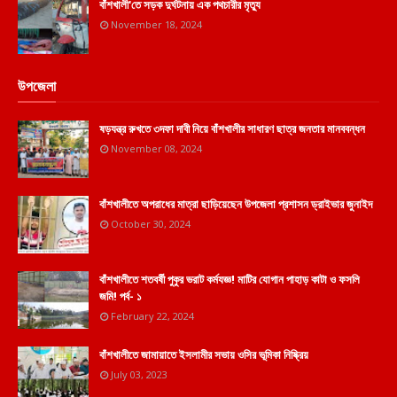
বাঁশখালী'তে সড়ক দুর্ঘটনায় এক পথচারীর মৃত্যু
November 18, 2024
উপজেলা
ষড়যন্ত্র রুখতে ৩দফা দাবী নিয়ে বাঁশখালীর সাধারণ ছাত্র জনতার মানববন্ধন
November 08, 2024
বাঁশখালীতে অপরাধের মাত্রা ছাড়িয়েছেন উপজেলা প্রশাসন ড্রাইভার জুনাইদ
October 30, 2024
বাঁশখালীতে শতবর্ষী পুকুর ভরাট কর্মযজ্ঞ! মাটির যোগান পাহাড় কাটা ও ফসলি
জমি! পর্ব- ১
February 22, 2024
বাঁশখালীতে জামায়াতে ইসলামীর সভায় ওসির ভূমিকা নিষ্ক্রিয়
July 03, 2023