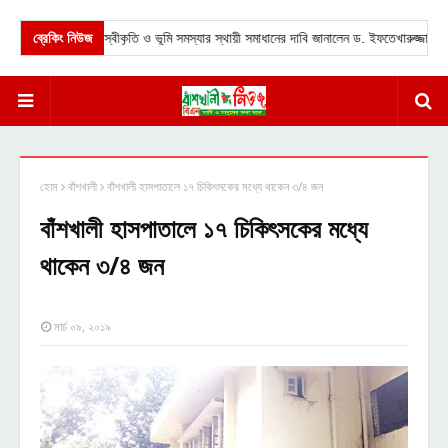
ের সাংবিধানিক স্বীকৃতি ও ভূমি সমস্যার স্থায়ী সমাধানের দাবি জানালেন ড. ইফতেখারুজ্জামান।
ব্রেকিং নিউজ
হোম
বাঁশখালী
বাঁশখালী হাসপাতালে ১৭ চিকিৎসকের মধ্যে থাকেন ৩/৪ জন
বাঁশখালী হাসপাতালে ১৭ চিকিৎসকের মধ্যে
থাকেন ৩/৪ জন
মার্চ ০৯, ২০১৯