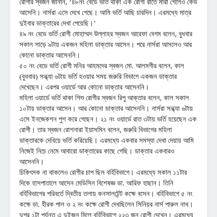
রোগীর স্বজন জানান, ‘৪৮নং বেডে ভর্তি থাকা এক রোগী রাতে মারা গেলেও কেউ
আসেনি। নার্সরা এসে দেখে গেছে। আমি ভর্তি আছি চারদিন। এরমধ্যে মাত্র
দুইবার ডাক্তারের দেখা পেয়েছি।’
৪৯ নং বেডে ভর্তি রোগী মোহাম্মদ উল্লাহর স্বজন আরেফা বেগম বলেন, বুধবার
সকাল সাড়ে ৯টায় একজন মহিলা ডাক্তার আসেন। পরে নার্সরা আসলেও আর
কোনো ডাক্তার আসেননি।
৫০ নং বেডে ভর্তি রোগী মনির আহমদের স্বজন মো. আলমগীর বলেন, কাল
(বুধবার) সন্ধ্যা ৬টায় ভর্তি হওয়ার সময় জরুরি বিভাগে একজন ডাক্তার
দেখেছেন। এরপর ওয়ার্ডে আর কোনো ডাক্তার আসেননি।
মহিলা ওয়ার্ডে ভর্তি থাকা শিশু রোগীর স্বজন রিপু আক্তার বলেন, কাল সকাল
১০টায় ডাক্তার আসেন। আর কোনো ডাক্তার আসেননি। নার্সরা সন্ধ্যা ৬টায়
এসে ইনজেকশন পুশ করে গেছেন। ২১ নং ওয়ার্ডে রাত ৩টায় ভর্তি হয়েছেন এক
রোগী। তার স্বজন রোশনারা ইয়াসমিন বলেন, জরুরি বিভাগের মহিলা
ডাক্তারকে দেখিয়ে ভর্তি করিয়েছি। এরমধ্যে একবার সমস্যা দেখা দেয়ায় আমি
নিজেই নিচে নেমে আবারো ডাক্তারের কাছে গেছি। ডাক্তার একবারও
আসেননি।
চিকিৎসক না থাকলেও রোগীর চাপ ছিল বর্হিবিভাগে। এরমধ্যে সকাল ১১টার
দিকে হাসপাতালে আসেন মেডিসিন বিশেষজ্ঞ ডা. আরিফ হাছান। তিনি
বর্হিবিভাগের পরিবর্তে দ্বিতীয় তলায় কনসালটেন্ট কক্ষে বসেন। বর্হিবিভাগে ৫ নং
কক্ষে ডা. হীরক পাল ও ২ নং কক্ষে রোগী দেখছিলেন সিনিয়র নার্স পারুল নাথ।
দুপুর ১টা পর্যন্ত এ দুইজন মিলে বর্হিবিভাগে ২২৩ জন রোগী দেখেন। এরমধ্যে