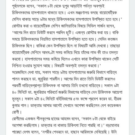
পূর্বদেশকে বলেন, ‘সকাল ৮টা থেকে দুপুর আড়াইটা পর্যন্ত অবশ্যই
চিকিৎসকদের হাসপাতালে থাকতে হবে। এখন মন্ত্রণালয় বলছে বায়োমেট্রিক
মেশিন থাকায় সাড়ে ৯টার মধ্যে চিকিৎসকদের হাসপাতালে উপস্থিত হতে হবে।’
রোস্টার করা ও বায়েমেট্রিক মেশিন জালিয়াতির বিষয়ে সিভিল সার্জন বলেন,
‘আগের দিন রাতে ডিউটি করলে পরদিন ছুটি। এজন্য রোস্টার করা হয়। বাকি
সময়ে চিকিৎসকদের নিয়মিত হাসপাতালে উপস্থিত হতে হবে। সেদিন কতজন
চিকিৎসক ছিল। বাকিরা কেন উপস্থিত ছিল না বিষয়টি আমি দেখবো। তাছাড়া
বায়োমেট্রিক মেশিনে আধঘণ্টা সময় কমিয়ে দিয়ে তাঁদের লাভ কী তাও তদন্ত
করবো। হাসপাতালের সময় কমিয়ে দিলেও এখানে কারা উপস্থিত থাকেন সেটি
নিশ্চিত হওয়ার সুযোগ আছে। বিষয়টি অবশ্যই তদন্ত করবো।’
সরেজমিনে দেখা যায়, সকাল সাড়ে ৯টায় হাসপাতালের জরুরি বিভাগে দায়িত্ব
পালন করছেন ডা. জুবুরিয়া শারমীন। আগের দিন রাতে তিনি ডিউটি করলেও
পরবর্তী দায়িত্বপ্রাপ্ত চিকিৎসক না আসায় তিনি তখনো দায়িত্বে। সকাল ৯টা
৪০ মিনিটে ডা. জুবরিয়ার পরিবর্তে জরুরি বিভাগের দায়িত্ব নেন চিকিৎসক আয়েশা
মুনমুন। সকাল ৯টা ৪২ মিনিটে বর্হিবিভাগের ৫নং কক্ষে প্রবেশ করেন ডা. হীরক
কুমার পাল। ডাক্তার আসার আগেই সেখানে অপেক্ষা করছিলেন বেশ কয়েকজন
রোগী।
রোগীদের একজন শীলকূপের ছাবের আহমদ বলেন, ‘সকাল ৮টা থেকে বাইরে
অপেক্ষা করছিলাম। ডাক্তার না থাকায় চিকিৎসা নিতে পারছি না।’ বড়ঘোনার
পারেছা বেগম বলেন, ‘নগরীর শেভরনে ডা. হাছান আরিফকে দেখিয়েছি। উনি