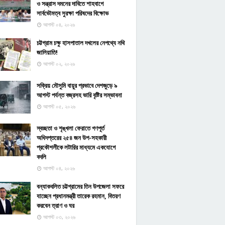
ও সন্ত্রাস দমনের দাবিতে শাহবাগে
সার্বভৌমত্ব সুরক্ষা পরিষদের বিক্ষোভ
আগস্ট ০৪, ২০২৬
চট্টগ্রাম চক্ষু হাসপাতাল দখলের নেপথ্যে নথি
জালিয়াতি!
আগস্ট ০২, ২০২৬
সক্রিয় মৌসুমি বায়ুর প্রভাবে দেশজুড়ে ৯
আগস্ট পর্যন্ত বজ্রসহ ভারি বৃষ্টির সম্ভাবনা
আগস্ট ০৫, ২০২৬
স্বচ্ছতা ও শৃঙ্খলা ফেরাতে গণপূর্ত
অধিদপ্তরের ২৫৪ জন উপ-সহকারী
প্রকৌশলীকে লটারির মাধ্যমে একযোগে
বদলি
আগস্ট ০৪, ২০২৬
বন্যাকবলিত চট্টগ্রামের তিন উপজেলা সফরে
যাচ্ছেন প্রধানমন্ত্রী তারেক রহমান, বিতরণ
করবেন ত্রাণ ও ঘর
আগস্ট ০৩, ২০২৬