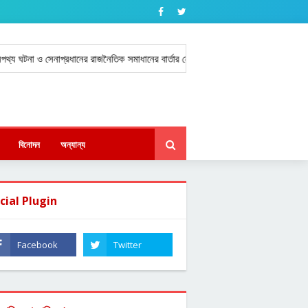
টনা ও সেনাপ্রধানের রাজনৈতিক সমাধানের বার্তার নেপথ্য কাহিনী জানালেন ফজলে এলাহী আকব
বিনোদন
অন্যান্য
cial Plugin