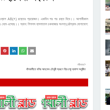
্য ৪ব্যাগ AB(+) রক্তের প্রয়োজন। একদিন পর পর রক্ত দিবে।। আগামীকাল
 এ নেমে এসেছে।। স্থান: পিপলস হাসপাতাল চকবাজার সংলগ্ন,চট্টগ্রাম যোগাযোগ:
নবীনতর
বাঁশখালীতে বশির আহমেদ চৌধুরী স্বরণে ফ্রি চক্ষু ক্যাম্প অনুষ্ঠিত
ব্যাংক
ব্লাড ব্যাংক