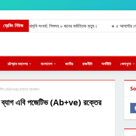
ব্রেকিং নিউজ
ই বাসের মুখোমুখি সংঘর্ষ: শিশুসহ ৮ জনের মর্মান্তিক মৃত্যু।
৫ আগস্টের নেপথ্য ঘ
★
চট্টগ্রাম মহানগর
বাংলাদেশ
জাতীয়
রাজনীতি
অর্থনীতি
খেলাধুলা
So
পজেটিভ (Ab+ve) রক্তের প্রয়োজন
 ৪ ব্যাগ এবি পজেটিভ (Ab+ve) রক্তের