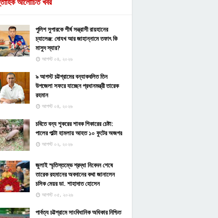
্তাহিক আলোচিত খবর
পুলিশ সুপারকে শীর্ষ সন্ত্রাসী রায়হানের
চ্যালেঞ্জ: দোযখ আর জাহান্নামে তফাৎ কি
মাসুদ স্যার?
আগস্ট ০৪, ২০২৬
৯ আগস্ট চট্টগ্রামের বন্যাকবলিত তিন
উপজেলা সফরে যাচ্ছেন প্রধানমন্ত্রী তারেক
রহমান
আগস্ট ০৪, ২০২৬
চবিতে বন্য শূকরের শাবক শিকারের চেষ্টা:
পালের পাল্টা হামলায় আহত ১০ ফুটের অজগর
আগস্ট ০২, ২০২৬
জুলাই স্মৃতিস্তম্ভে শ্রদ্ধা নিবেদন শেষে
তারেক রহমানের অবদানের কথা জানালেন
চসিক মেয়র ডা. শাহাদাত হোসেন
আগস্ট ০৫, ২০২৬
পার্বত্য চট্টগ্রামে সাংবিধানিক অধিকার নিশ্চিত