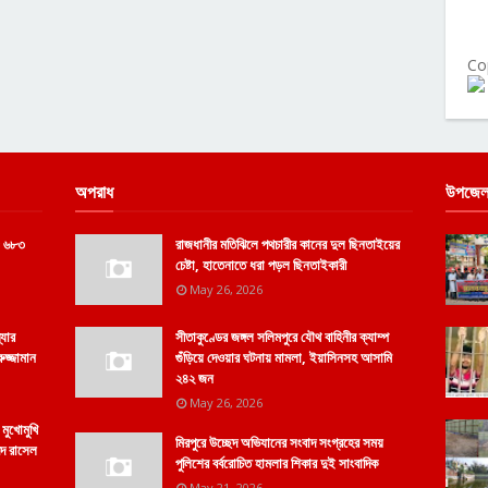
Co
অপরাধ
উপজেল
 ও ৬৮৩
রাজধানীর মতিঝিলে পথচারীর কানের দুল ছিনতাইয়ের
চেষ্টা, হাতেনাতে ধরা পড়ল ছিনতাইকারী
May 26, 2026
্যার
সীতাকুণ্ডের জঙ্গল সলিমপুরে যৌথ বাহিনীর ক্যাম্প
ুজ্জামান
গুঁড়িয়ে দেওয়ার ঘটনায় মামলা, ইয়াসিনসহ আসামি
২৪২ জন
May 26, 2026
 মুখোমুখি
মিরপুরে উচ্ছেদ অভিযানের সংবাদ সংগ্রহের সময়
্মদ রাসেল
পুলিশের বর্বরোচিত হামলার শিকার দুই সাংবাদিক
May 21, 2026