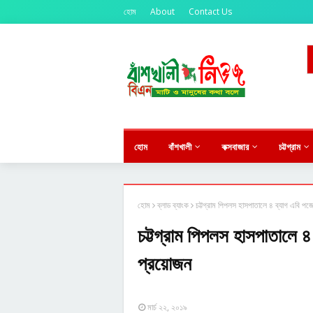
হোম
About
Contact Us
সিলেটের ওসমানীনগরে দু
★
হোম
বাঁশখালী
কক্সবাজার
চট্টগ্রাম
হোম
ব্লাড ব্যাংক
চট্টগ্রাম পিপলস হাসপাতালে ৪ ব্যাগ এবি 
চট্টগ্রাম পিপলস হাসপাতালে
প্রয়োজন
মার্চ ২২, ২০১৯