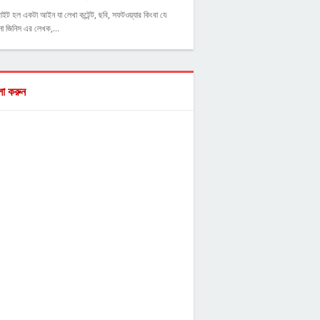
াইট হল একটা আইন যা লেখা কন্টেন্ট, ছবি, সফটওয়্যার কিংবা যে
ো জিনিস এর লেখক,…
ো করুন