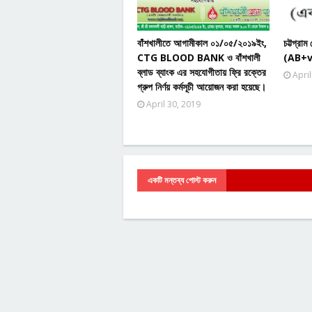
বাঁশখালীতে আগামীকাল ০১/০৫/২০১৯ইং,
চট্টগ্রা
CTG BLOOD BANK ও বাঁশখালী
(AB+ve
ব্লাড ব্যাংক এর সহযোগীতায় ফ্রি রক্তের
April
গ্রুপ নির্ণয় কর্মসূচী আয়োজন করা হয়েছে।
April 30, 2019
একটি মন্তব্য পোস্ট করুন