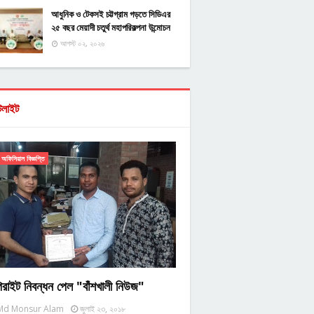
আধুনিক ও টেকসই চট্টগ্রাম গড়তে সিডিএর
২৫ বছর মেয়াদী চতুর্থ মহাপরিকল্পনা উন্মোচন
আগস্ট ০২, ২০২৬
টলাইট
অফিসিয়াল বিজ্ঞপ্তি
িরাইট নিবন্ধন পেল "বাঁশখালী নিউজ"
Md Monsur Alam
জুলাই ২৩, ২০১৮