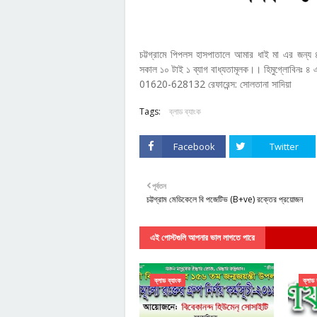
চট্টগ্রামে পিপলস হাসপাতালে আমার ধাই মা এর জন
সকাল ১০ টাই ১ ব্যাগ বাধ্যতামূলক।। হিমুগ্লোবিনঃ ৪
01620-628132 রেফারেন্স: সোলতানা সাদিয়া
Tags:
ব্লাড ব্যাংক
Facebook
Twitter
পূর্বতন
চট্টগ্রাম মেডিকেলে বি পজেটিভ (B+ve) রক্তের প্রয়োজন
এই পোস্টগুলি আপনার ভাল লাগতে পারে
ব্লাড ব্যাংক
ব্লাড 