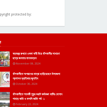
pyright protected by:
া
ষড়যন্ত্র রুখতে ৩দফা দাবী নিয়ে বাঁশখালীর সাধারণ
ছাত্র জনতার মানববন্ধন
November 08, 2024
বাঁশখালীতে অপরাধের মাত্রা ছাড়িয়েছেন উপজেলা
প্রশাসন ড্রাইভার জুনাইদ
October 30, 2024
বাঁশখালীতে শতবর্ষী পুকুর ভরাট কর্মযজ্ঞ! মাটির যোগান
পাহাড় কাটা ও ফসলি জমি! পর্ব- ১
February 22, 2024