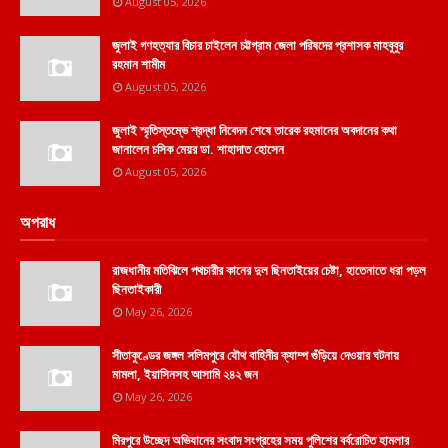
August 05, 2026
জুলাই গণহত্যার বিচার চাইলেন চট্টগ্রাম জেলা পরিষদের প্রশাসক মাহবুবুর
রহমান শামীম
August 05, 2026
জুলাই স্মৃতিস্তম্ভে শ্রদ্ধা নিবেদন শেষে তারেক রহমানের অবদানের কথা
জানালেন চসিক মেয়র ডা. শাহাদাত হোসেন
August 05, 2026
অপরাধ
রাজধানীর মতিঝিলে পথচারীর কানের দুল ছিনতাইয়ের চেষ্টা, হাতেনাতে ধরা পড়ল
ছিনতাইকারী
May 26, 2026
সীতাকুণ্ডের জঙ্গল সলিমপুরে যৌথ বাহিনীর ক্যাম্প গুঁড়িয়ে দেওয়ার ঘটনায়
মামলা, ইয়াসিনসহ আসামি ২৪২ জন
May 26, 2026
মিরপুরে উচ্ছেদ অভিযানের সংবাদ সংগ্রহের সময় পুলিশের বর্বরোচিত হামলার