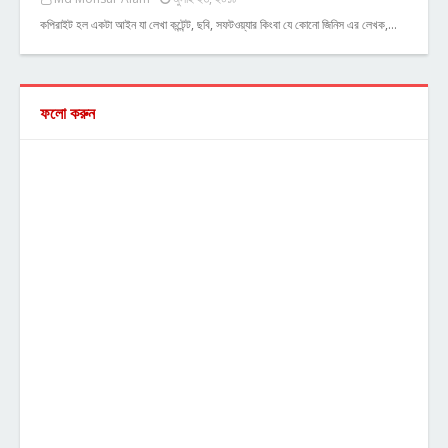
কপিরাইট হল একটা আইন যা লেখা কন্টেন্ট, ছবি, সফটওয়্যার কিংবা যে কোনো জিনিস এর লেখক,…
ফলো করুন