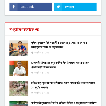
সাপ্তাহিক আলোচিত খবর
পুলিশ সুপারকে শীর্ষ সন্ত্রাসী রায়হানের চ্যালেঞ্জ: দোযখ আর
জাহান্নামে তফাৎ কি মাসুদ স্যার?
আগস্ট ০৪, ২০২৬
৯ আগস্ট চট্টগ্রামের বন্যাকবলিত তিন উপজেলা সফরে যাচ্ছেন
প্রধানমন্ত্রী তারেক রহমান
আগস্ট ০৪, ২০২৬
চবিতে বন্য শূকরের শাবক শিকারের চেষ্টা: পালের পাল্টা হামলায় আহত
১০ ফুটের অজগর
আগস্ট ০২, ২০২৬
পার্বত্য চট্টগ্রামে সাংবিধানিক অধিকার নিশ্চিত ও সন্ত্রাস দমনের দাবিতে