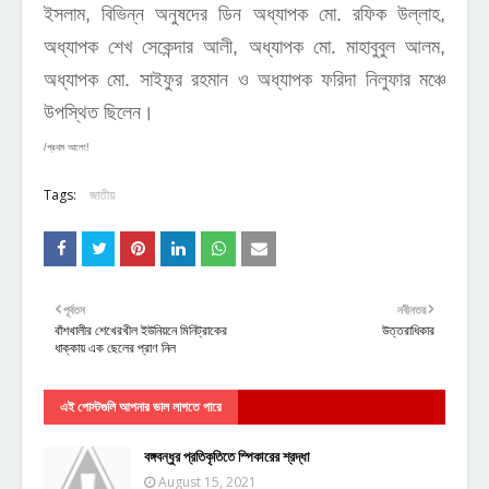
ইসলাম, বিভিন্ন অনুষদের ডিন অধ্যাপক মো. রফিক উল্লাহ,
অধ্যাপক শেখ সেকেন্দার আলী, অধ্যাপক মো. মাহাবুবুল আলম,
অধ্যাপক মো. সাইফুর রহমান ও অধ্যাপক ফরিদা নিলুফার মঞ্চে
উপস্থিত ছিলেন।
/প্রথম আলো!
Tags:
জাতীয়
পূর্বতন
নবীনতর
বাঁশখালীর শেখেরখীল ইউনিয়নে মিনিট্রাকের
উত্তরাধিকার
ধাক্কায় এক ছেলের প্রাণ নিল
এই পোস্টগুলি আপনার ভাল লাগতে পারে
বঙ্গবন্ধুর প্রতিকৃতিতে স্পিকারের শ্রদ্ধা
August 15, 2021