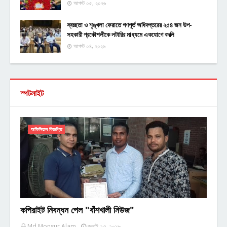
আগস্ট ০৫, ২০২৬
স্বচ্ছতা ও শৃঙ্খলা ফেরাতে গণপূর্ত অধিদপ্তরের ২৫৪ জন উপ-
সহকারী প্রকৌশলীকে লটারির মাধ্যমে একযোগে বদলি
আগস্ট ০৪, ২০২৬
স্পটলাইট
অফিসিয়াল বিজ্ঞপ্তি
কপিরাইট নিবন্ধন পেল "বাঁশখালী নিউজ"
Md Monsur Alam
জুলাই ২৩, ২০১৮