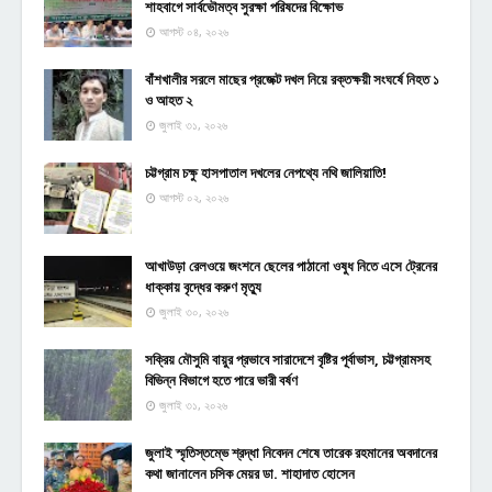
শাহবাগে সার্বভৌমত্ব সুরক্ষা পরিষদের বিক্ষোভ
আগস্ট ০৪, ২০২৬
বাঁশখালীর সরলে মাছের প্রজেক্ট দখল নিয়ে রক্তক্ষয়ী সংঘর্ষে নিহত ১
ও আহত ২
জুলাই ৩১, ২০২৬
চট্টগ্রাম চক্ষু হাসপাতাল দখলের নেপথ্যে নথি জালিয়াতি!
আগস্ট ০২, ২০২৬
আখাউড়া রেলওয়ে জংশনে ছেলের পাঠানো ওষুধ নিতে এসে ট্রেনের
ধাক্কায় বৃদ্ধের করুণ মৃত্যু
জুলাই ৩০, ২০২৬
সক্রিয় মৌসুমি বায়ুর প্রভাবে সারাদেশে বৃষ্টির পূর্বাভাস, চট্টগ্রামসহ
বিভিন্ন বিভাগে হতে পারে ভারী বর্ষণ
জুলাই ৩১, ২০২৬
জুলাই স্মৃতিস্তম্ভে শ্রদ্ধা নিবেদন শেষে তারেক রহমানের অবদানের
কথা জানালেন চসিক মেয়র ডা. শাহাদাত হোসেন