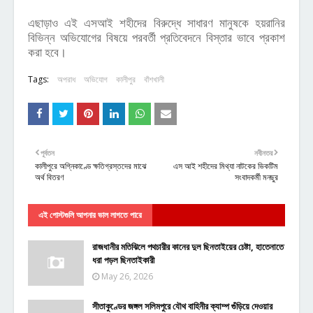
এছাড়াও এই এসআই শহীদের বিরুদ্ধে সাধারণ মানুষকে হয়রানির
বিভিন্ন অভিযোগের বিষয়ে পরবর্তী প্রতিবেদনে বিস্তার ভাবে প্রকাশ
করা হবে।
Tags:
অপরাধ
অভিযোগ
কালীপুর
বাঁশখালী
পূর্বতন
নবীনতর
কালীপুরে অগ্নিকাণ্ডে ক্ষতিগ্রস্তদের মাঝে
এস আই শহীদের মিথ্যা নাটকের ভিকটিম
অর্থ বিতরণ
সংবাদকর্মী মনছুর
এই পোস্টগুলি আপনার ভাল লাগতে পারে
রাজধানীর মতিঝিলে পথচারীর কানের দুল ছিনতাইয়ের চেষ্টা, হাতেনাতে
ধরা পড়ল ছিনতাইকারী
May 26, 2026
সীতাকুণ্ডের জঙ্গল সলিমপুরে যৌথ বাহিনীর ক্যাম্প গুঁড়িয়ে দেওয়ার