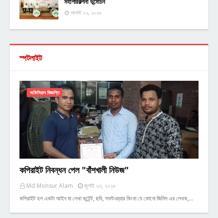
মহাপরিকল্পনা উন্মোচন
আগস্ট ০২, ২০২৬
স্পটলাইট
অফিসিয়াল বিজ্ঞপ্তি
কপিরাইট নিবন্ধন পেল "বাঁশখালী নিউজ"
Md Monsur Alam
জুলাই ২৩, ২০১৮
কপিরাইট হল একটা আইন যা লেখা কন্টেন্ট, ছবি, সফটওয়্যার কিংবা যে কোনো জিনিস এর লেখক,…