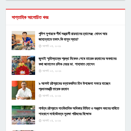
সাপ্তাহিক আলোচিত খবর
পুলিশ সুপারকে শীর্ষ সন্ত্রাসী রায়হানের চ্যালেঞ্জ: দোযখ আর
জাহান্নামে তফাৎ কি মাসুদ স্যার?
আগস্ট ০৪, ২০২৬
জুলাই স্মৃতিস্তম্ভে শ্রদ্ধা নিবেদন শেষে তারেক রহমানের অবদানের
কথা জানালেন চসিক মেয়র ডা. শাহাদাত হোসেন
আগস্ট ০৫, ২০২৬
৯ আগস্ট চট্টগ্রামের বন্যাকবলিত তিন উপজেলা সফরে যাচ্ছেন
প্রধানমন্ত্রী তারেক রহমান
আগস্ট ০৪, ২০২৬
পার্বত্য চট্টগ্রামে সাংবিধানিক অধিকার নিশ্চিত ও সন্ত্রাস দমনের দাবিতে
শাহবাগে সার্বভৌমত্ব সুরক্ষা পরিষদের বিক্ষোভ
আগস্ট ০৪, ২০২৬