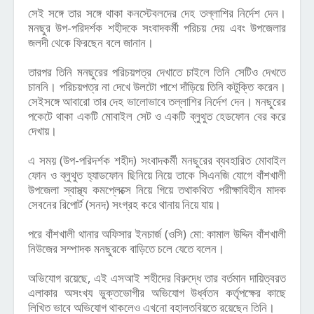
সেই সঙ্গে তার সঙ্গে থাকা কনস্টেবলদের দেহ তল্লাশির নির্দেশ দেন।
মনছুর উপ-পরিদর্শক শহীদকে সংবাদকর্মী পরিচয় দেয় এবং উপজেলার
জলদী থেকে ফিরছেন বলে জানান।
তারপর তিনি মনছুরের পরিচয়পত্র দেখাতে চাইলে তিনি সেটিও দেখতে
চাননি। পরিচয়পত্র না দেখে উলটো পাশে দাঁড়িয়ে তিনি কটুক্তি করেন।
সেইসঙ্গে আবারো তার দেহ ভালোভাবে তল্লাশির নির্দেশ দেন। মনছুরের
পকেটে থাকা একটি মোবাইল সেট ও একটি ব্লুথুত হেডফোন বের করে
দেখায়।
এ সময় (উপ-পরিদর্শক শহীদ) সংবাদকর্মী মনছুরের ব্যবহারিত মোবাইল
ফোন ও ব্লুথুত হ্যাডফোন ছিনিয়ে নিয়ে তাকে সিএনজি যোগে বাঁশখালী
উপজেলা স্বাস্থ্য কমপ্লেক্সে নিয়ে গিয়ে তথাকথিত পরীক্ষাবিহীন মাদক
সেবনের রিপোর্ট (সনদ) সংগ্রহ করে থানায় নিয়ে যায়।
পরে
বাঁশখালী থানার অফিসার ইনচার্জ (ওসি) মো: কামাল উদ্দিন বাঁশখালী
নিউজের সম্পাদক মনছুরকে বাড়িতে চলে যেতে বলেন।
অভিযোগ রয়েছে, এই এসআই শহীদের বিরুদ্ধে তার বর্তমান দায়িত্বরত
এলাকার অসংখ্য ভুক্তভোগীর অভিযোগ উর্ধ্বতন কর্তৃপক্ষের কাছে
লিখিত ভাবে অভিযোগ থাকলেও এখনো বহালতবিয়তে রয়েছেন তিনি।