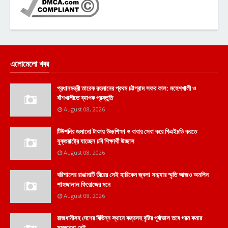
এলোমেলো খবর
প্রধানমন্ত্রী তারেক রহমানের প্রথম চট্টগ্রাম সফর কাল: মহেশখালী ও
বাঁশখালীতে ব্যাপক প্রস্তুতি
August 08, 2026
টিউশনির জমানো টাকায় উচ্চশিক্ষা ও বাবার সেবা করে পিএইচডি করতে
যুক্তরাষ্ট্রে যাচ্ছেন চবি শিক্ষার্থী উচ্ছাস
August 08, 2026
বরিশালের রাঙামাটি তীরের সেই হারিকেন জ্বলা সন্ধ্যার স্মৃতি আজও অমলিন
শাহজালাল ফিরোজের মনে
August 08, 2026
রাজধানীসহ দেশের বিভিন্ন স্থানে বজ্রসহ বৃষ্টির পূর্বাভাস তবে গরম কমার
সম্ভাবনা নেই