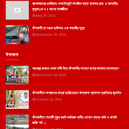
কক্সবাজারের চকরিয়ায় লেফটেন্যান্ট তানজিম হত্যা মামলার রায়: ৪ আসামির
মৃত্যুদণ্ড ও ৫ জনের যাবজ্জীবন
May 20, 2026
বাঁশখালী'তে সড়ক দুর্ঘটনায় এক পথচারীর মৃত্যু
November 18, 2024
উপজেলা
ষড়যন্ত্র রুখতে ৩দফা দাবী নিয়ে বাঁশখালীর সাধারণ ছাত্র জনতার মানববন্ধন
November 08, 2024
বাঁশখালীতে অপরাধের মাত্রা ছাড়িয়েছেন উপজেলা প্রশাসন ড্রাইভার জুনাইদ
October 30, 2024
বাঁশখালীতে শতবর্ষী পুকুর ভরাট কর্মযজ্ঞ! মাটির যোগান পাহাড় কাটা ও ফসলি
জমি! পর্ব- ১