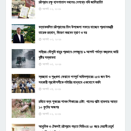
চট্টগ্রাম চক্ষু হাসপাতাল দখলের নেপথ্যে নথি জালিয়াতি!
আগস্ট ০২, ২০২৬
বন্যাকবলিত চট্টগ্রামের তিন উপজেলা সফরে যাচ্ছেন প্রধানমন্ত্রী
তারেক রহমান, বিতরণ করবেন ত্রাণ ও ঘর
আগস্ট ০৩, ২০২৬
সক্রিয় মৌসুমি বায়ুর প্রভাবে দেশজুড়ে ৯ আগস্ট পর্যন্ত বজ্রসহ ভারি
বৃষ্টির সম্ভাবনা
আগস্ট ০৫, ২০২৬
স্বচ্ছতা ও শৃঙ্খলা ফেরাতে গণপূর্ত অধিদপ্তরের ২৫৪ জন উপ-
সহকারী প্রকৌশলীকে লটারির মাধ্যমে একযোগে বদলি
আগস্ট ০৪, ২০২৬
চবিতে বন্য শূকরের শাবক শিকারের চেষ্টা: পালের পাল্টা হামলায় আহত
১০ ফুটের অজগর
আগস্ট ০২, ২০২৬
আধুনিক ও টেকসই চট্টগ্রাম গড়তে সিডিএর ২৫ বছর মেয়াদী চতুর্থ