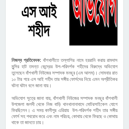
নিজস্ব প্রতিবেদক:
বাঁশখালীতে তল্লাশির নামে হয়রানি করায় রামদাস
মুন্সির হাট তদন্ত কেন্দ্রের উপ-পরিদর্শক শহীদের বিরুদ্ধে অভিযোগ
তুলেছেন বাঁশখালী নিউজের সম্পাদক মনছুর (এম আলম)। সোমবার রাত
১০ টার পরে এস আই শহীদ তার সঙ্গীয় ফোর্সদের নিয়ে এমন অপ্রীতিকর
ঘটনা ঘটান বলে জানা যায়।
অভিযোগ সূত্রে জানা যায়, বাঁশখালী নিউজের সম্পাদক মনছুর বাঁশখালী
উপজেলা জলদী থেকে নিজ বাড়ি খানখানানাবাদে মোটরসাইকেল যোগে
ফিরছিলেন। এ সময় কালীপুর এরিয়ায় উপ-পরিদর্শক শহীদ তার সঙ্গীয়
ফোর্স সহ পথরোধ করে এবং নাম পরিচয়, কোথায় থেকে ফিরছে ও কোথায়
থাকে তা জানতে চায়।