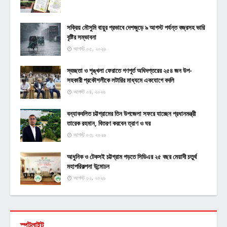
সক্রিয় মৌসুমি বায়ুর প্রভাবে দেশজুড়ে ৯ আগস্ট পর্যন্ত বজ্রসহ ভারি
বৃষ্টির সম্ভাবনা
আগস্ট ০৫, ২০২৬
স্বচ্ছতা ও শৃঙ্খলা ফেরাতে গণপূর্ত অধিদপ্তরের ২৫৪ জন উপ-
সহকারী প্রকৌশলীকে লটারির মাধ্যমে একযোগে বদলি
আগস্ট ০৪, ২০২৬
বন্যাকবলিত চট্টগ্রামের তিন উপজেলা সফরে যাচ্ছেন প্রধানমন্ত্রী
তারেক রহমান, বিতরণ করবেন ত্রাণ ও ঘর
আগস্ট ০৩, ২০২৬
আধুনিক ও টেকসই চট্টগ্রাম গড়তে সিডিএর ২৫ বছর মেয়াদী চতুর্থ
মহাপরিকল্পনা উন্মোচন
আগস্ট ০২, ২০২৬
স্পটলাইট