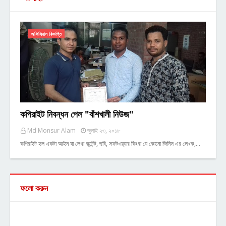
অফিসিয়াল বিজ্ঞপ্তি
কপিরাইট নিবন্ধন পেল "বাঁশখালী নিউজ"
Md Monsur Alam
জুলাই ২৩, ২০১৮
কপিরাইট হল একটা আইন যা লেখা কন্টেন্ট, ছবি, সফটওয়্যার কিংবা যে কোনো জিনিস এর লেখক,…
ফলো করুন