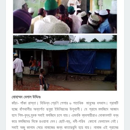
মোহাম্মদ বেলাল উদ্দিনঃ
কাঁচা- পাঁকা রাস্তা। বিভিন্ন শ্রেণি পেশার ৬ শতাধিক মানুষের বসবাস। গ্রামটি
হচ্ছে বাঁশখালীর অন্তর্গত ছনুয়া ইউনিয়নের উলুখালী। যে গ্রামে মসজিদে আজান
হলে শিশু-বৃদ্ধ,যুবক সবাই মসজিদে চলে যায়। এমনকি ব্যবসায়ীরাও দোকানপাট বন্ধ
করে মসজিদের দিকে রওয়ানা দেন। ছোট-বড়, ধনী-গরিব কোনো ভেদাভেদ নেই।
সবাই অজু কালাম সেরে নামাজের জন্য কাতারবন্দি হয়ে যায়। নামাজ এই গ্রামের