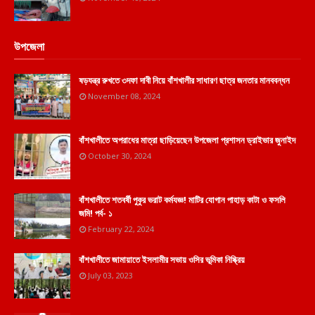
উপজেলা
ষড়যন্ত্র রুখতে ৩দফা দাবী নিয়ে বাঁশখালীর সাধারণ ছাত্র জনতার মানববন্ধন
November 08, 2024
বাঁশখালীতে অপরাধের মাত্রা ছাড়িয়েছেন উপজেলা প্রশাসন ড্রাইভার জুনাইদ
October 30, 2024
বাঁশখালীতে শতবর্ষী পুকুর ভরাট কর্মযজ্ঞ! মাটির যোগান পাহাড় কাটা ও ফসলি
জমি! পর্ব- ১
February 22, 2024
বাঁশখালীতে জামায়াতে ইসলামীর সভায় ওসির ভূমিকা নিষ্ক্রিয়
July 03, 2023