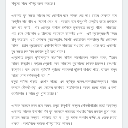
মানুষের মাঝে শান্তি রচনা করেছে।
এলাকার যুব সমাজ আগের মত দোকানে বসে আড্ডা দেয় না। চায়ের দোকানে বসে
অশ্লীল নাচ-গান ও সিনেমা দেখে না। আজান হলে উলুখালী কেন্দ্রীয় জামে মসজিদে
চলে যায় সবাই। পাঁচ ওয়াক্ত নামাজে মসজিদে মুসল্লিতে ভরপুর থাকে। নামাজের
পরে চলে কোরআন ও হাদিসের আলোকে তাফসীর পেশ। এই ব্যতিক্রমধর্মী নিয়ম
চালু করেছেন ওই এলাকার কৃতিসন্তান, বিশিষ্ট ওয়ায়েজিন আলহাজ্ব মীর মোহাম্মদ
আদম। তিনি প্রতিনিয়ত এলাকাবাসীকে নামাজের দাওয়াত দেন। এতে করে এলাকার
যুব সমাজ দিন দিন মসজিদ মুখী হতে থাকে।
এব্যাপারে ছনুয়ার কৃতিসন্তান সাংবাদিক সাইফি আনোয়ারুল আজিম বলেন, "তিনি
আমার উস্তাদ। সপ্তম শ্রেণির বছর আমাদের কুরআনের শিক্ষক ছিলেন। চমৎকার
উদ্যোগ। যদি এভাবে প্রতিটি গ্রামের আলেমরা ভুমিকা রাখতে পারে, তাহলে মানুষ
আরো বেশি মসজিদমুখী হবে।"
ছনুয়া আমির পাড়ার এরশাদ নামের এক ব্যক্তি বলেন,আলহামদুলিল্লাহ। আমি
কালকে মীেলভীপাড়া এক লোকের জানাযায় গিয়েছিলাম। কয়েক জনের কাছে এ কথা
শুনেছিলাম । আমি খুব খুশি হয়েছি।"
এদিকে সচেতন মহল মনে করেন, ছনুয়া উলুখালী লস্কর মৌলভীপাড়ার মতো অন্যান্য
এলাকার আলেম-উলামারা যদি যুব সমাজকে নামাজের দাওয়াত দিয়ে মসজিদ মুখো করে;
তাহলে সমাজে অন্যায় -অবিচার হবে না। যুব সমাজ অপরাধ কর্মকাণ্ড থেকে বিরত
থাকবে। অপরদিকে সমাজে শান্তি ফিরে আসবে।