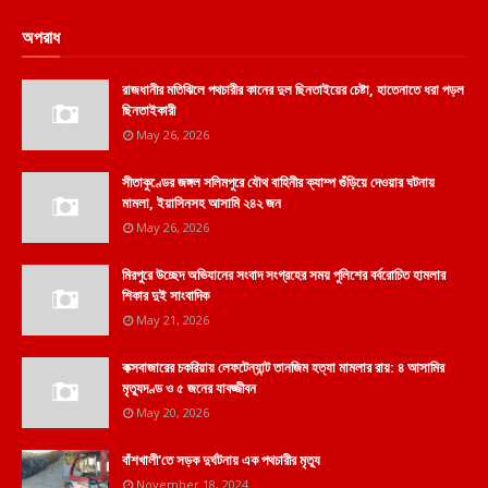
অপরাধ
রাজধানীর মতিঝিলে পথচারীর কানের দুল ছিনতাইয়ের চেষ্টা, হাতেনাতে ধরা পড়ল
ছিনতাইকারী
May 26, 2026
সীতাকুণ্ডের জঙ্গল সলিমপুরে যৌথ বাহিনীর ক্যাম্প গুঁড়িয়ে দেওয়ার ঘটনায়
মামলা, ইয়াসিনসহ আসামি ২৪২ জন
May 26, 2026
মিরপুরে উচ্ছেদ অভিযানের সংবাদ সংগ্রহের সময় পুলিশের বর্বরোচিত হামলার
শিকার দুই সাংবাদিক
May 21, 2026
কক্সবাজারের চকরিয়ায় লেফটেন্যান্ট তানজিম হত্যা মামলার রায়: ৪ আসামির
মৃত্যুদণ্ড ও ৫ জনের যাবজ্জীবন
May 20, 2026
বাঁশখালী'তে সড়ক দুর্ঘটনায় এক পথচারীর মৃত্যু
November 18, 2024