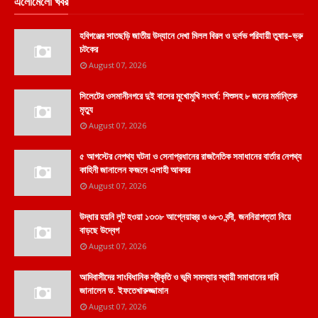
এলোমেলো খবর
হবিগঞ্জের সাতছড়ি জাতীয় উদ্যানে দেখা মিলল বিরল ও দুর্লভ পরিযায়ী তুষার–ভ্রু
চটকের
August 07, 2026
সিলেটের ওসমানীনগরে দুই বাসের মুখোমুখি সংঘর্ষ: শিশুসহ ৮ জনের মর্মান্তিক
মৃত্যু
August 07, 2026
৫ আগস্টের নেপথ্য ঘটনা ও সেনাপ্রধানের রাজনৈতিক সমাধানের বার্তার নেপথ্য
কাহিনী জানালেন ফজলে এলাহী আকবর
August 07, 2026
উদ্ধার হয়নি লুট হওয়া ১৩৩৮ আগ্নেয়াস্ত্র ও ৬৮৩ বন্দী, জননিরাপত্তা নিয়ে
বাড়ছে উদ্বেগ
August 07, 2026
আদিবাসীদের সাংবিধানিক স্বীকৃতি ও ভূমি সমস্যার স্থায়ী সমাধানের দাবি
জানালেন ড. ইফতেখারুজ্জামান
August 07, 2026