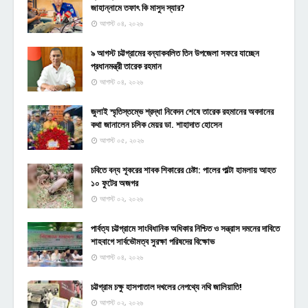
জাহান্নামে তফাৎ কি মাসুদ স্যার?
আগস্ট ০৪, ২০২৬
৯ আগস্ট চট্টগ্রামের বন্যাকবলিত তিন উপজেলা সফরে যাচ্ছেন
প্রধানমন্ত্রী তারেক রহমান
আগস্ট ০৪, ২০২৬
জুলাই স্মৃতিস্তম্ভে শ্রদ্ধা নিবেদন শেষে তারেক রহমানের অবদানের
কথা জানালেন চসিক মেয়র ডা. শাহাদাত হোসেন
আগস্ট ০৫, ২০২৬
চবিতে বন্য শূকরের শাবক শিকারের চেষ্টা: পালের পাল্টা হামলায় আহত
১০ ফুটের অজগর
আগস্ট ০২, ২০২৬
পার্বত্য চট্টগ্রামে সাংবিধানিক অধিকার নিশ্চিত ও সন্ত্রাস দমনের দাবিতে
শাহবাগে সার্বভৌমত্ব সুরক্ষা পরিষদের বিক্ষোভ
আগস্ট ০৪, ২০২৬
চট্টগ্রাম চক্ষু হাসপাতাল দখলের নেপথ্যে নথি জালিয়াতি!
আগস্ট ০২, ২০২৬