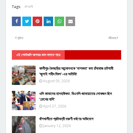
Tags:
বাঁশখালী
পূর্বতন
নবীনতর
এই পোস্টগুলি আপনার ভাল লাগতে পারে
কালীপুর-বৈলছড়ির আন্দোলনকে ‘নাশকতা’ বলা চাঁদাবাজ চাটগামী
‘জুলাই শহীদ দিবস’-এর অতিথি!
August 05, 2026
ওসি কামালের হালহকিকত: বিএনপি-জামায়াতের লোকজন ছিল
‘চোখের বালি’
April 27, 2026
বাঁশখালীতে প্রতিবন্ধী তরুণী ধর্ষণের অভিযোগ
January 12, 2026