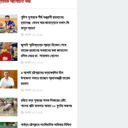
্তাহিক আলোচিত খবর
পুলিশ সুপারকে শীর্ষ সন্ত্রাসী রায়হানের
চ্যালেঞ্জ: দোযখ আর জাহান্নামে তফাৎ কি
মাসুদ স্যার?
আগস্ট ০৪, ২০২৬
জুলাই স্মৃতিস্তম্ভে শ্রদ্ধা নিবেদন শেষে
তারেক রহমানের অবদানের কথা জানালেন
চসিক মেয়র ডা. শাহাদাত হোসেন
আগস্ট ০৫, ২০২৬
৯ আগস্ট চট্টগ্রামের বন্যাকবলিত তিন
উপজেলা সফরে যাচ্ছেন প্রধানমন্ত্রী তারেক
রহমান
আগস্ট ০৪, ২০২৬
চবিতে বন্য শূকরের শাবক শিকারের চেষ্টা:
পালের পাল্টা হামলায় আহত ১০ ফুটের অজগর
আগস্ট ০২, ২০২৬
পার্বত্য চট্টগ্রামে সাংবিধানিক অধিকার নিশ্চিত