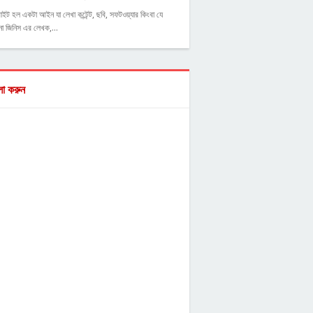
াইট হল একটা আইন যা লেখা কন্টেন্ট, ছবি, সফটওয়্যার কিংবা যে
ো জিনিস এর লেখক,…
ো করুন