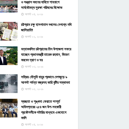
ও সন্ত্রাস দমনের দাবিতে শাহবাগে
সার্বভৌমত্ব সুরক্ষা পরিষদের বিক্ষোভ
আগস্ট ০৪, ২০২৬
চট্টগ্রাম চক্ষু হাসপাতাল দখলের নেপথ্যে নথি
জালিয়াতি!
আগস্ট ০২, ২০২৬
বন্যাকবলিত চট্টগ্রামের তিন উপজেলা সফরে
যাচ্ছেন প্রধানমন্ত্রী তারেক রহমান, বিতরণ
করবেন ত্রাণ ও ঘর
আগস্ট ০৩, ২০২৬
সক্রিয় মৌসুমি বায়ুর প্রভাবে দেশজুড়ে ৯
আগস্ট পর্যন্ত বজ্রসহ ভারি বৃষ্টির সম্ভাবনা
আগস্ট ০৫, ২০২৬
স্বচ্ছতা ও শৃঙ্খলা ফেরাতে গণপূর্ত
অধিদপ্তরের ২৫৪ জন উপ-সহকারী
প্রকৌশলীকে লটারির মাধ্যমে একযোগে
বদলি
আগস্ট ০৪, ২০২৬