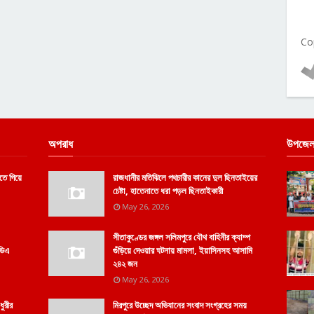
Co
অপরাধ
উপজেল
তে গিয়ে
রাজধানীর মতিঝিলে পথচারীর কানের দুল ছিনতাইয়ের
চেষ্টা, হাতেনাতে ধরা পড়ল ছিনতাইকারী
May 26, 2026
সীতাকুণ্ডের জঙ্গল সলিমপুরে যৌথ বাহিনীর ক্যাম্প
িডিএ
গুঁড়িয়ে দেওয়ার ঘটনায় মামলা, ইয়াসিনসহ আসামি
২৪২ জন
May 26, 2026
ধুরীর
মিরপুরে উচ্ছেদ অভিযানের সংবাদ সংগ্রহের সময়