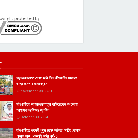
pyright protected by:
া
ষড়যন্ত্র রুখতে ৩দফা দাবী নিয়ে বাঁশখালীর সাধারণ
ছাত্র জনতার মানববন্ধন
November 08, 2024
বাঁশখালীতে অপরাধের মাত্রা ছাড়িয়েছেন উপজেলা
প্রশাসন ড্রাইভার জুনাইদ
October 30, 2024
বাঁশখালীতে শতবর্ষী পুকুর ভরাট কর্মযজ্ঞ! মাটির যোগান
পাহাড় কাটা ও ফসলি জমি! পর্ব- ১