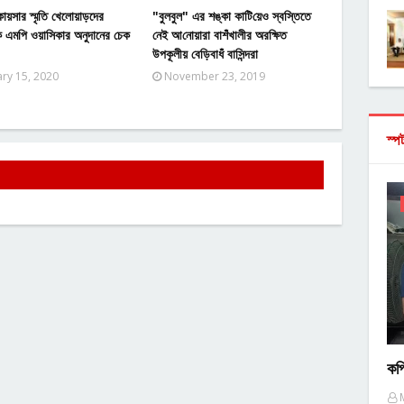
কায়সার স্মৃতি খেলোয়াড়দের
"বুলবুল" এর শঙ্কা কা‌টি‌য়েও স্ব‌স্তিতে
ে এমপি ওয়াসিকার অনুদানের চেক
নেই আ‌নোয়ারা বাশঁখালীর অর‌ক্ষিত
উপকূলীয় বে‌ড়িবাধঁ বা‌সিন্দরা
ary 15, 2020
November 23, 2019
স্প
কপ