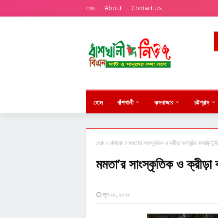
হোম
About
Contact Us
হোম
বাঁশখালী
কক্সবাজার
চট্টগ্রাম
হোম
চট্টগ্রাম
মমতা’র সাংস্কৃতিক ও ক্রীড়া কর্মসূচির কাবাড়ি টুর্ন
মমতা’র সাংস্কৃতিক ও ক্রীড়া কর্
জুন ২৮, ২০১৯