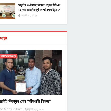
আধুনিক ও টেকসই চট্টগ্রাম গড়তে সিডিএর
২৫ বছর মেয়াদী চতুর্থ মহাপরিকল্পনা উন্মোচন
আগস্ট ০২, ২০২৬
টলাইট
অফিসিয়াল বিজ্ঞপ্তি
িরাইট নিবন্ধন পেল "বাঁশখালী নিউজ"
Md Monsur Alam
জুলাই ২৩, ২০১৮