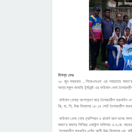
দিগন্ত দেবঃ
২৮ জুন শুক্রবার , পিকেএসএফ এর সহায়তায় মমতা'র 
আন্ত:স্কুল কাবাড়ি টূর্নামেন্ট এর ফাইনাল খেলা তৈলারদ্ব
ফাইনাল খেলায় অংশগ্রহণ করে তৈলারদ্বীপ বারখাইন এর্শ
ঝি, বা, শি, উচ্চ বিদ্যালয় ১৫-১৪ সেটে তৈলারদ্বীপ বার
ফাইনাল খেলা শেষে চ্যাম্পিয়ন ও রানার্স আপ দলের সদ
মমতা'র মমতার সিনিয়র একাউন্স অফিসার এ.এ.কে. আরেফউ
তৈলারদ্বীপ বারখাইন এর্শাদ আলী উচ্চ বিদ্যালয় এর ক্