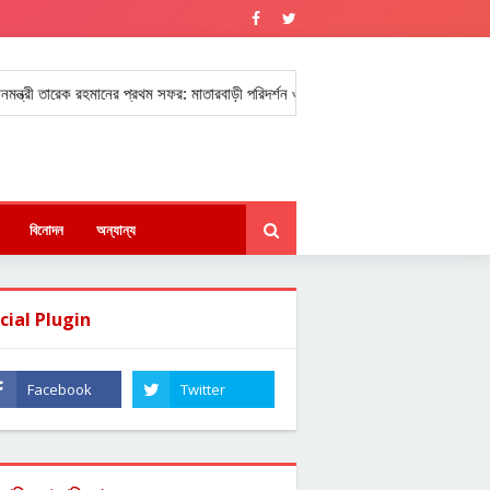
রী তারেক রহমানের প্রথম সফর: মাতারবাড়ী পরিদর্শন ও বন্যাদুর্গতদের সহায়তা।
আন্তর্
★
বিনোদন
অন্যান্য
cial Plugin