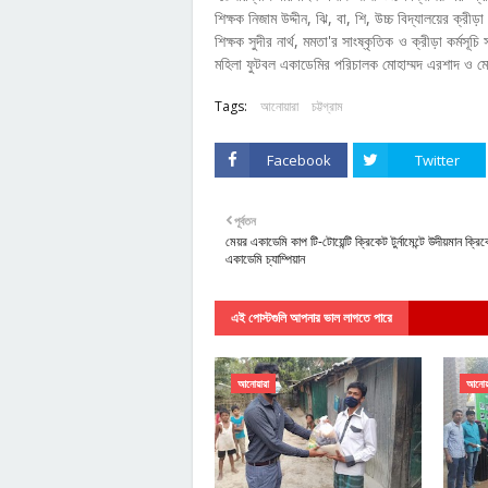
শিক্ষক নিজাম উদ্দীন, ঝি, বা, শি, উচ্চ বিদ্যালয়ের ক্রীড়া
শিক্ষক সুদীর নার্থ, মমতা'র সাংষ্কৃতিক ও ক্রীড়া কর্
মহিলা ফুটবল একাডেমির পরিচালক মোহাম্মদ এরশাদ ও 
Tags:
আনোয়ারা
চট্টগ্রাম
Facebook
Twitter
পূর্বতন
মেয়র একাডেমি কাপ টি-টোয়েন্টি ক্রিকেট টুর্নামেন্টে উদীয়মান ক্রি
একাডেমি চ্যাম্পিয়ান
এই পোস্টগুলি আপনার ভাল লাগতে পারে
আনোয়ারা
আনোয়