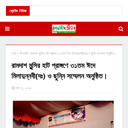
ব্রেকিং নিউজ
হোম
বাঁশখালী
রামদাশ মুন্সির হাট প্রাঙ্গণে ৩১তম ঈদে মিলাদুন্নবী(দঃ) ও ছুন্নি সম্মেলন অনুষ্ঠিত।
রামদাশ মুন্সির হাট প্রাঙ্গণে ৩১তম ঈদে
মিলাদুন্নবী(দঃ) ও ছুন্নি সম্মেলন অনুষ্ঠিত।
মার্চ ৩১, ২০১৯