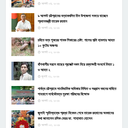
আগস্ট ০৪, ২০২৬
৯ আগস্ট চট্টগ্রামের বন্যাকবলিত তিন উপজেলা সফরে যাচ্ছেন
প্রধানমন্ত্রী তারেক রহমান
আগস্ট ০৪, ২০২৬
চবিতে বন্য শূকরের শাবক শিকারের চেষ্টা: পালের পাল্টা হামলায় আহত
১০ ফুটের অজগর
আগস্ট ০২, ২০২৬
বাঁশখালীর সরলে মাছের প্রজেক্ট দখল নিয়ে রক্তক্ষয়ী সংঘর্ষে নিহত ১
ও আহত ২
জুলাই ৩১, ২০২৬
পার্বত্য চট্টগ্রামে সাংবিধানিক অধিকার নিশ্চিত ও সন্ত্রাস দমনের দাবিতে
শাহবাগে সার্বভৌমত্ব সুরক্ষা পরিষদের বিক্ষোভ
আগস্ট ০৪, ২০২৬
জুলাই স্মৃতিস্তম্ভে শ্রদ্ধা নিবেদন শেষে তারেক রহমানের অবদানের
কথা জানালেন চসিক মেয়র ডা. শাহাদাত হোসেন
আগস্ট ০৫, ২০২৬