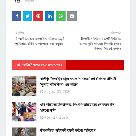
Tags:
বাঁশখালী
পূর্বতন
নবীনতর
বাঁশখালী উপজেলা জাগো হিন্দু পরিষদের চতুর্থ
বাঁশখালীতে উদ্দীপন ইউপিপি উজ্জীবিত
প্রতিষ্ঠাতা বার্ষিকি ও আলোচনা সভা অনুষ্ঠিত
কম্পোনেন্টের আওতায় কিশোরী ক্লাবে
উপকরণ বিতরণ সম্পন্ন
এই পোস্টগুলি আপনার ভাল লাগতে পারে
কালীপুর-বৈলছড়ির আন্দোলনকে ‘নাশকতা’ বলা চাঁদাবাজ চাটগামী
‘জুলাই শহীদ দিবস’-এর অতিথি!
August 05, 2026
ওসি কামালের হালহকিকত: বিএনপি-জামায়াতের লোকজন ছিল
‘চোখের বালি’
April 27, 2026
বাঁশখালীতে প্রতিবন্ধী তরুণী ধর্ষণের অভিযোগ