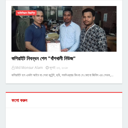
অফিসিয়াল বিজ্ঞপ্তি
কপিরাইট নিবন্ধন পেল "বাঁশখালী নিউজ"
Md Monsur Alam
জুলাই ২৩, ২০১৮
কপিরাইট হল একটা আইন যা লেখা কন্টেন্ট, ছবি, সফটওয়্যার কিংবা যে কোনো জিনিস এর লেখক,…
ফলো করুন