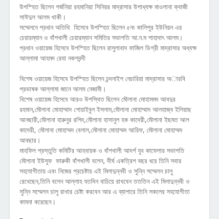
উপস্হিত ছিলেন গর্জনিয়া রহমানিয়া সিনিয়র মাদ্রাসার উপাধ্যক্ষ মাওলানা ক্বাজী
সাঈদুল আলম খাকী।
সম্মেলনে প্রধান অতিথি হিসেবে উপস্হিত ছিলেন ৫নং কালিপুর ইউনিয়ন এর
চেয়ারম্যান ও বাঁশখালী চেয়ারম্যান সমিতির সভাপতি আ.ন.ম শাহাদাৎ আলম।
প্রধান ওয়ায়েজ হিসেবে উপস্হিত ছিলেন রাসুলাবাদ ফাজিল ডিগ্রী মাদ্রাসার অধ্যক্ষ
আল্লামা আহমদ রেযা নকশবন্দী
বিশেষ ওয়ায়েজ হিসেবে উপস্হিত ছিলেন চন্দনাইশ নেচারিয়া মাদ্রাসার অারবি
প্রভাষক আল্লামা জানে আলম নেজামী।
বিশেষ ওয়ায়েজ হিসেবে আরও উপস্থিত ছিলেন মৌলানা মোহামমদ আবদুর
রহমান,মৌলানা মোহাম্মাদ শোয়াইবুল ইসলাম,মৌলানা মোহাম্মাদ আলহাজ্ব ইলিয়াছ
আনছারী,মৌলানা হারুনুর রশিদ,মৌলানা হাসানুল হক কাদেরী,মৌলানা ইছমত আল
কাদেরী, মৌলানা মোহাম্মদ বেলাল,মৌলানা মোহাম্মদ আরিফ, মৌলানা মোহাম্মদ
আবছার।
মাহফিল প্রস্তুতি কমিটির আহবায়ক ও বাঁশখালী আদর্শ যুব কাফেলার সভাপতি
মৌলানা ইউসুফ ফারুকী বাঁশখালী বলেন, দীর্ঘ একত্রিশ বছর ধরে তিনি সবার
সহযোগীতায় এবং নিজের প্রচেষ্টায় এই মিলাদুন্নবী ও সুন্নি সম্মেলন চালু
রেখেছেন,তিনি বলেন আল্লাহ যতদিন বাচিয়ে রাখবেন তততিন এই মিলাদুন্নবী ও
সুন্নি সম্মেলন চালু রাখার চেষ্টা করবেন আর এ ব্যাপারে তিনি সকলের সহযোগীতা
কামনা করেছেন।