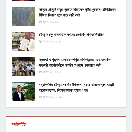
সক্রিয় মৌসুমি বায়ুর প্রভাবে সারাদেশে বৃষ্টির পূর্বাভাস, চট্টগ্রামসহ
বিভিন্ন বিভাগে হতে পারে ভারী বর্ষণ
জুলাই ৩১, ২০২৬
চট্টগ্রাম চক্ষু হাসপাতাল দখলের নেপথ্যে নথি জালিয়াতি!
আগস্ট ০২, ২০২৬
স্বচ্ছতা ও শৃঙ্খলা ফেরাতে গণপূর্ত অধিদপ্তরের ২৫৪ জন উপ-
সহকারী প্রকৌশলীকে লটারির মাধ্যমে একযোগে বদলি
আগস্ট ০৪, ২০২৬
বন্যাকবলিত চট্টগ্রামের তিন উপজেলা সফরে যাচ্ছেন প্রধানমন্ত্রী
তারেক রহমান, বিতরণ করবেন ত্রাণ ও ঘর
আগস্ট ০৩, ২০২৬
স্পটলাইট