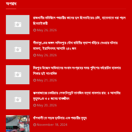
অপরাধ
রাজধানীর মতিঝিলে পথচারীর কানের দুল ছিনতাইয়ের চেষ্টা, হাতেনাতে ধরা পড়ল
ছিনতাইকারী
May 26, 2026
সীতাকুণ্ডের জঙ্গল সলিমপুরে যৌথ বাহিনীর ক্যাম্প গুঁড়িয়ে দেওয়ার ঘটনায়
মামলা, ইয়াসিনসহ আসামি ২৪২ জন
May 26, 2026
মিরপুরে উচ্ছেদ অভিযানের সংবাদ সংগ্রহের সময় পুলিশের বর্বরোচিত হামলার
শিকার দুই সাংবাদিক
May 21, 2026
কক্সবাজারের চকরিয়ায় লেফটেন্যান্ট তানজিম হত্যা মামলার রায়: ৪ আসামির
মৃত্যুদণ্ড ও ৫ জনের যাবজ্জীবন
May 20, 2026
বাঁশখালী'তে সড়ক দুর্ঘটনায় এক পথচারীর মৃত্যু
November 18, 2024