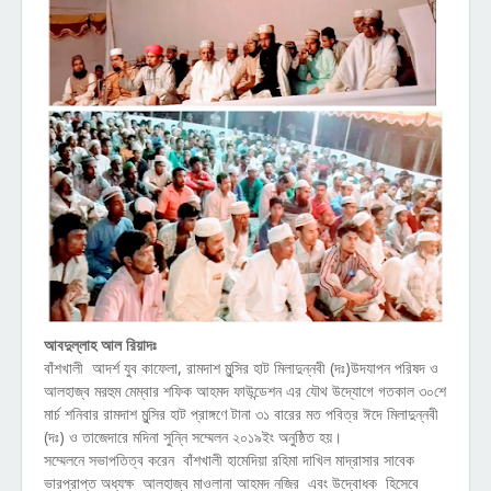
আবদুল্লাহ আল রিয়াদঃ
বাঁশখালী আদর্শ যুব কাফেলা, রামদাশ মুন্সির হাট মিলাদুন্নবী (দঃ)উদযাপন পরিষদ ও
আলহাজ্ব মরহুম মেম্বার শফিক আহমদ ফাউন্ডেশন এর যৌথ উদ্যোগে গতকাল ৩০শে
মার্চ শনিবার রামদাশ মুন্সির হাট প্রাঙ্গণে টানা ৩১ বারের মত পবিত্র ঈদে মিলাদুন্নবী
(দঃ) ও তাজেদারে মদিনা সুন্নি সম্মেলন ২০১৯ইং অনুষ্ঠিত হয়।
সম্মেলনে সভাপতিত্ব করেন বাঁশখালী হামেদিয়া রহিমা দাখিল মাদ্রাসার সাবেক
ভারপ্রাপ্ত অধ্যক্ষ আলহাজ্ব মাওলানা আহমদ নজির এবং উদ্বোধক হিসেবে