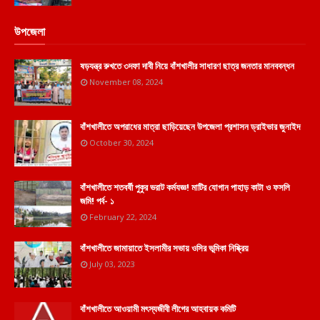
উপজেলা
ষড়যন্ত্র রুখতে ৩দফা দাবী নিয়ে বাঁশখালীর সাধারণ ছাত্র জনতার মানববন্ধন
November 08, 2024
বাঁশখালীতে অপরাধের মাত্রা ছাড়িয়েছেন উপজেলা প্রশাসন ড্রাইভার জুনাইদ
October 30, 2024
বাঁশখালীতে শতবর্ষী পুকুর ভরাট কর্মযজ্ঞ! মাটির যোগান পাহাড় কাটা ও ফসলি
জমি! পর্ব- ১
February 22, 2024
বাঁশখালীতে জামায়াতে ইসলামীর সভায় ওসির ভূমিকা নিষ্ক্রিয়
July 03, 2023
বাঁশখালীতে আওয়ামী মৎস্যজীবী লীগের আহবায়ক কমিটি