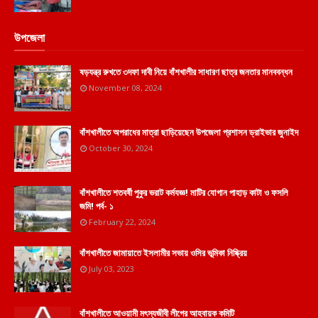
উপজেলা
ষড়যন্ত্র রুখতে ৩দফা দাবী নিয়ে বাঁশখালীর সাধারণ ছাত্র জনতার মানববন্ধন
November 08, 2024
বাঁশখালীতে অপরাধের মাত্রা ছাড়িয়েছেন উপজেলা প্রশাসন ড্রাইভার জুনাইদ
October 30, 2024
বাঁশখালীতে শতবর্ষী পুকুর ভরাট কর্মযজ্ঞ! মাটির যোগান পাহাড় কাটা ও ফসলি
জমি! পর্ব- ১
February 22, 2024
বাঁশখালীতে জামায়াতে ইসলামীর সভায় ওসির ভূমিকা নিষ্ক্রিয়
July 03, 2023
বাঁশখালীতে আওয়ামী মৎস্যজীবী লীগের আহবায়ক কমিটি