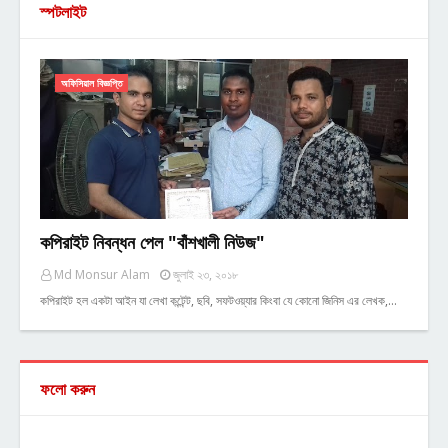
স্পটলাইট
অফিসিয়াল বিজ্ঞপ্তি
কপিরাইট নিবন্ধন পেল "বাঁশখালী নিউজ"
Md Monsur Alam
জুলাই ২৩, ২০১৮
কপিরাইট হল একটা আইন যা লেখা কন্টেন্ট, ছবি, সফটওয়্যার কিংবা যে কোনো জিনিস এর লেখক,…
ফলো করুন