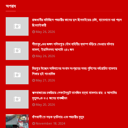
অপরাধ
রাজধানীর মতিঝিলে পথচারীর কানের দুল ছিনতাইয়ের চেষ্টা, হাতেনাতে ধরা পড়ল
ছিনতাইকারী
May 26, 2026
সীতাকুণ্ডের জঙ্গল সলিমপুরে যৌথ বাহিনীর ক্যাম্প গুঁড়িয়ে দেওয়ার ঘটনায়
মামলা, ইয়াসিনসহ আসামি ২৪২ জন
May 26, 2026
মিরপুরে উচ্ছেদ অভিযানের সংবাদ সংগ্রহের সময় পুলিশের বর্বরোচিত হামলার
শিকার দুই সাংবাদিক
May 21, 2026
কক্সবাজারের চকরিয়ায় লেফটেন্যান্ট তানজিম হত্যা মামলার রায়: ৪ আসামির
মৃত্যুদণ্ড ও ৫ জনের যাবজ্জীবন
May 20, 2026
বাঁশখালী'তে সড়ক দুর্ঘটনায় এক পথচারীর মৃত্যু
November 18, 2024