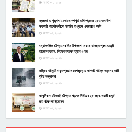
আগস্ট ০২, ২০২৬
স্বচ্ছতা ও শৃঙ্খলা ফেরাতে গণপূর্ত অধিদপ্তরের ২৫৪ জন উপ-
সহকারী প্রকৌশলীকে লটারির মাধ্যমে একযোগে বদলি
আগস্ট ০৪, ২০২৬
বন্যাকবলিত চট্টগ্রামের তিন উপজেলা সফরে যাচ্ছেন প্রধানমন্ত্রী
তারেক রহমান, বিতরণ করবেন ত্রাণ ও ঘর
আগস্ট ০৩, ২০২৬
সক্রিয় মৌসুমি বায়ুর প্রভাবে দেশজুড়ে ৯ আগস্ট পর্যন্ত বজ্রসহ ভারি
বৃষ্টির সম্ভাবনা
আগস্ট ০৫, ২০২৬
আধুনিক ও টেকসই চট্টগ্রাম গড়তে সিডিএর ২৫ বছর মেয়াদী চতুর্থ
মহাপরিকল্পনা উন্মোচন
আগস্ট ০২, ২০২৬