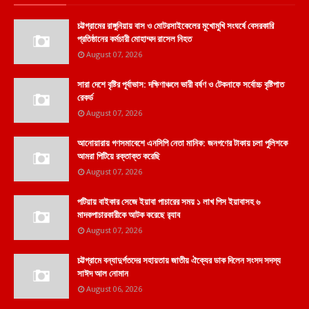
চট্টগ্রামের রাঙ্গুনিয়ায় বাস ও মোটরসাইকেলের মুখোমুখি সংঘর্ষে বেসরকারি
প্রতিষ্ঠানের কর্মচারী মোহাম্মদ রাসেল নিহত
August 07, 2026
সারা দেশে বৃষ্টির পূর্বাভাস: দক্ষিণাঞ্চলে ভারী বর্ষণ ও টেকনাফে সর্বোচ্চ বৃষ্টিপাত
রেকর্ড
August 07, 2026
আনোয়ারায় গণসমাবেশে এনসিপি নেতা মানিক: জনগণের টাকায় চলা পুলিশকে
আমরা পিটিয়ে রক্তাক্ত করেছি
August 07, 2026
পটিয়ায় বাইকার সেজে ইয়াবা পাচারের সময় ১ লাখ পিস ইয়াবাসহ ৬
মাদকপাচারকারীকে আটক করেছে র‌্যাব
August 07, 2026
চট্টগ্রামে বন্যাদুর্গতদের সহায়তায় জাতীয় ঐক্যের ডাক দিলেন সংসদ সদস্য
সাঈদ আল নোমান
August 06, 2026