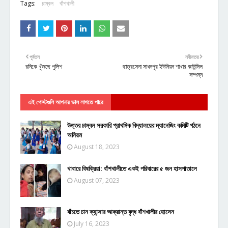
Tags:
চাম্বল
বাঁশখালী
পূর্বতন
নবীনতর
রনিকে খুঁজছে পুলিশ
ছাত্রসেনা সাধনপুর ইউনিয়ন শাখার কাউন্সিল
সম্পন্ন
এই পোস্টগুলি আপনার ভাল লাগতে পারে
উত্তর চাম্বল সরকারি প্রাথমিক বিদ্যালয়ের ম্যানেজিং কমিটি গঠনে
অনিয়ম
August 18, 2023
খাবারে বিষক্রিয়া: বাঁশখালীতে একই পরিবারের ৫ জন হাসপাতালে
August 07, 2023
বাঁচতে চান ক্যান্সার আক্রান্ত বৃদ্ধ বাঁশখালীর হোসেন
July 16, 2023