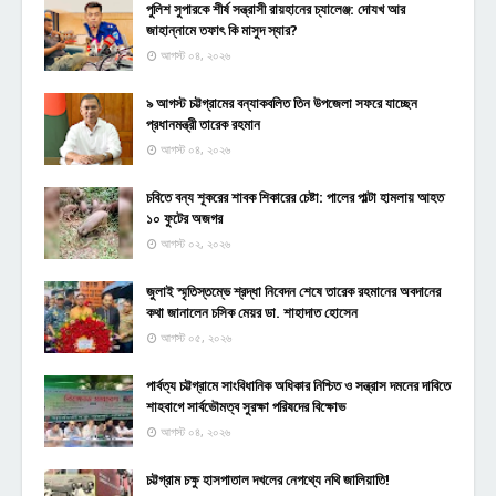
পুলিশ সুপারকে শীর্ষ সন্ত্রাসী রায়হানের চ্যালেঞ্জ: দোযখ আর
জাহান্নামে তফাৎ কি মাসুদ স্যার?
আগস্ট ০৪, ২০২৬
৯ আগস্ট চট্টগ্রামের বন্যাকবলিত তিন উপজেলা সফরে যাচ্ছেন
প্রধানমন্ত্রী তারেক রহমান
আগস্ট ০৪, ২০২৬
চবিতে বন্য শূকরের শাবক শিকারের চেষ্টা: পালের পাল্টা হামলায় আহত
১০ ফুটের অজগর
আগস্ট ০২, ২০২৬
জুলাই স্মৃতিস্তম্ভে শ্রদ্ধা নিবেদন শেষে তারেক রহমানের অবদানের
কথা জানালেন চসিক মেয়র ডা. শাহাদাত হোসেন
আগস্ট ০৫, ২০২৬
পার্বত্য চট্টগ্রামে সাংবিধানিক অধিকার নিশ্চিত ও সন্ত্রাস দমনের দাবিতে
শাহবাগে সার্বভৌমত্ব সুরক্ষা পরিষদের বিক্ষোভ
আগস্ট ০৪, ২০২৬
চট্টগ্রাম চক্ষু হাসপাতাল দখলের নেপথ্যে নথি জালিয়াতি!