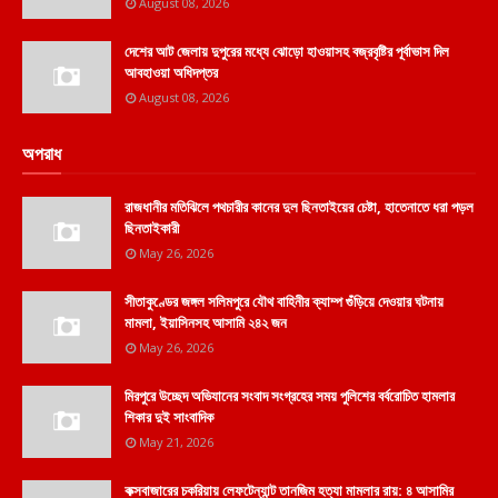
August 08, 2026
দেশের আট জেলায় দুপুরের মধ্যে ঝোড়ো হাওয়াসহ বজ্রবৃষ্টির পূর্বাভাস দিল
আবহাওয়া অধিদপ্তর
August 08, 2026
অপরাধ
রাজধানীর মতিঝিলে পথচারীর কানের দুল ছিনতাইয়ের চেষ্টা, হাতেনাতে ধরা পড়ল
ছিনতাইকারী
May 26, 2026
সীতাকুণ্ডের জঙ্গল সলিমপুরে যৌথ বাহিনীর ক্যাম্প গুঁড়িয়ে দেওয়ার ঘটনায়
মামলা, ইয়াসিনসহ আসামি ২৪২ জন
May 26, 2026
মিরপুরে উচ্ছেদ অভিযানের সংবাদ সংগ্রহের সময় পুলিশের বর্বরোচিত হামলার
শিকার দুই সাংবাদিক
May 21, 2026
কক্সবাজারের চকরিয়ায় লেফটেন্যান্ট তানজিম হত্যা মামলার রায়: ৪ আসামির