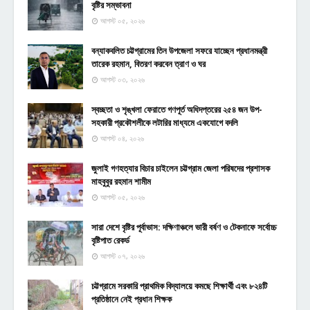
বৃষ্টির সম্ভাবনা
আগস্ট ০৫, ২০২৬
বন্যাকবলিত চট্টগ্রামের তিন উপজেলা সফরে যাচ্ছেন প্রধানমন্ত্রী
তারেক রহমান, বিতরণ করবেন ত্রাণ ও ঘর
আগস্ট ০৩, ২০২৬
স্বচ্ছতা ও শৃঙ্খলা ফেরাতে গণপূর্ত অধিদপ্তরের ২৫৪ জন উপ-
সহকারী প্রকৌশলীকে লটারির মাধ্যমে একযোগে বদলি
আগস্ট ০৪, ২০২৬
জুলাই গণহত্যার বিচার চাইলেন চট্টগ্রাম জেলা পরিষদের প্রশাসক
মাহবুবুর রহমান শামীম
আগস্ট ০৫, ২০২৬
সারা দেশে বৃষ্টির পূর্বাভাস: দক্ষিণাঞ্চলে ভারী বর্ষণ ও টেকনাফে সর্বোচ্চ
বৃষ্টিপাত রেকর্ড
আগস্ট ০৭, ২০২৬
চট্টগ্রামে সরকারি প্রাথমিক বিদ্যালয়ে কমছে শিক্ষার্থী এবং ৮২৪টি
প্রতিষ্ঠানে নেই প্রধান শিক্ষক