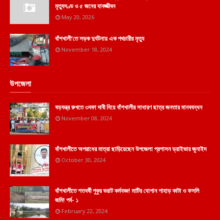
মৃত্যুদণ্ড ও ৫ জনের যাবজ্জীবন
May 20, 2026
বাঁশখালী'তে সড়ক দুর্ঘটনায় এক পথচারীর মৃত্যু
November 18, 2024
উপজেলা
ষড়যন্ত্র রুখতে ৩দফা দাবী নিয়ে বাঁশখালীর সাধারণ ছাত্র জনতার মানববন্ধন
November 08, 2024
বাঁশখালীতে অপরাধের মাত্রা ছাড়িয়েছেন উপজেলা প্রশাসন ড্রাইভার জুনাইদ
October 30, 2024
বাঁশখালীতে শতবর্ষী পুকুর ভরাট কর্মযজ্ঞ! মাটির যোগান পাহাড় কাটা ও ফসলি
জমি! পর্ব- ১
February 22, 2024