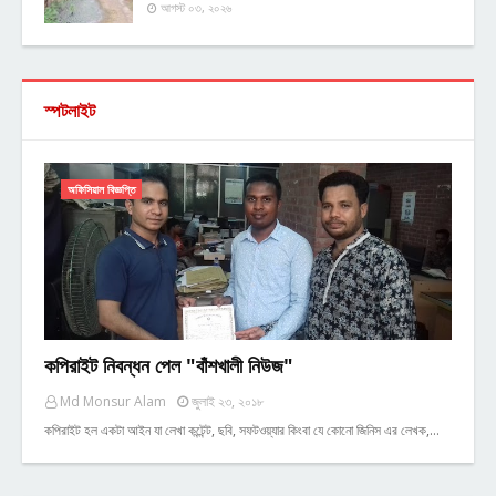
আগস্ট ০৩, ২০২৬
স্পটলাইট
অফিসিয়াল বিজ্ঞপ্তি
কপিরাইট নিবন্ধন পেল "বাঁশখালী নিউজ"
Md Monsur Alam
জুলাই ২৩, ২০১৮
কপিরাইট হল একটা আইন যা লেখা কন্টেন্ট, ছবি, সফটওয়্যার কিংবা যে কোনো জিনিস এর লেখক,…