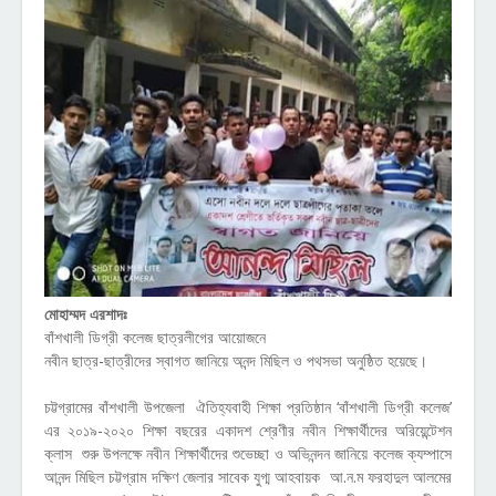
মোহাম্মদ এরশাদঃ
বাঁশখালী ডিগ্রী কলেজ ছাত্রলীগের আয়োজনে
নবীন ছাত্র-ছাত্রীদের স্বাগত জানিয়ে অনন্দ মিছিল ও পথসভা অনুষ্ঠিত হয়েছে।
চট্টগ্রামের বাঁশখালী উপজেলা ঐতিহ্যবাহী শিক্ষা প্রতিষ্ঠান ‘বাঁশখালী ডিগ্রী কলেজ’
এর ২০১৯-২০২০ শিক্ষা বছরের একাদশ শ্রেণীর নবীন শিক্ষার্থীদের অরিয়েন্টেশন
ক্লাস শুরু উপলক্ষে নবীন শিক্ষার্থীদের শুভেচ্ছা ও অভিনন্দন জানিয়ে কলেজ ক্যম্পাসে
আনন্দ মিছিল চট্টগ্রাম দক্ষিণ জেলার সাবেক যুগ্ম আহবায়ক আ.ন.ম ফরহাদুল আলমের