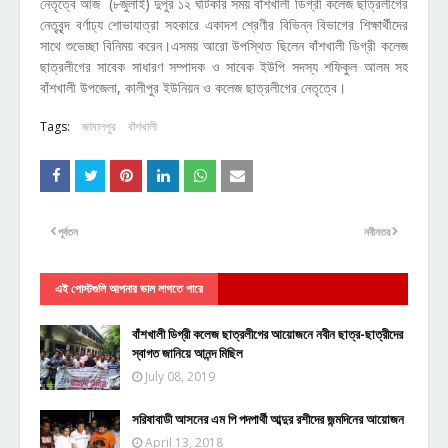
নেতৃত্বে আজ (৮জুলাই) দুপুর ১২ ঘটিকার সময় বাঁশখালী ডিগ্রী কলেজ ছাত্রলীগের
নেতৃবৃন্দ বর্ণাঢ্য শোভাযাত্রা সহকারে একাদশ শ্রেণীর বিভিন্ন বিভাগের শিক্ষার্থীদের
সাথে শুভেচ্ছা বিনিময় করেন।এসময় আরো উপস্থিত ছিলেন বাঁশখালী ডিগ্রী কলেজ
ছাত্রলীগের সাবেক সাধারণ সম্পাদক ও সাবেক ইউপি সদস্য শফিকুল আলম সহ
বাঁশখালী উপজেলা, কালীপুর ইউনিয়ন ও কলেজ ছাত্রলীগের নেতৃত্বে।
Tags:
জামালপুর
বাঁশখালী
পূর্বতন
নবীনতর
এই পোস্টগুলি আপনার ভাল লাগতে পারে
বাঁশখালী ডিগ্রী কলেজ ছাত্রলীগের আয়োজনে নবীন ছাত্র-ছাত্রীদের
স্বাগত জানিয়ে আনন্দ মিছিল
July 08, 2019
সরিষাবাডী আসনের এম পি পদপার্থী আব্দুর রশীদের জন্মদিনের আয়োজন
April 13, 2018