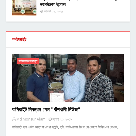
মহাপরিকল্পনা উন্মোচন
আগস্ট ০২, ২০২৬
স্পটলাইট
অফিসিয়াল বিজ্ঞপ্তি
কপিরাইট নিবন্ধন পেল "বাঁশখালী নিউজ"
Md Monsur Alam
জুলাই ২৩, ২০১৮
কপিরাইট হল একটা আইন যা লেখা কন্টেন্ট, ছবি, সফটওয়্যার কিংবা যে কোনো জিনিস এর লেখক,…