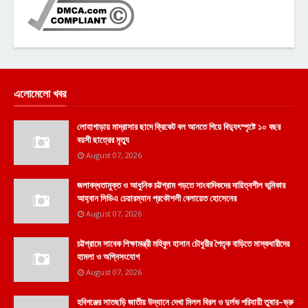
এলোমেলো খবর
লোহাগাড়ায় মাদ্রাসার ছাদে ক্রিকেট বল আনতে গিয়ে বিদ্যুৎস্পৃষ্টে ১০ বছর
বয়সী ছাত্রের মৃত্যু
August 07, 2026
জলাবদ্ধতামুক্ত ও আধুনিক চট্টগ্রাম গড়তে সাংবাদিকদের দায়িত্বশীল ভূমিকার
আহ্বান সিডিএ চেয়ারম্যান প্রকৌশলী বেলায়েত হোসেনের
August 07, 2026
চট্টগ্রামে সাবেক শিক্ষামন্ত্রী মহিবুল হাসান চৌধুরীর পৈতৃক বাড়িতে মাস্কধারীদের
হামলা ও অগ্নিসংযোগ
August 07, 2026
হবিগঞ্জের সাতছড়ি জাতীয় উদ্যানে দেখা মিলল বিরল ও দুর্লভ পরিযায়ী তুষার–ভ্রু