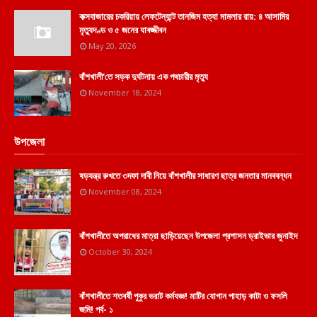
কক্সবাজারের চকরিয়ায় লেফটেন্যান্ট তানজিম হত্যা মামলার রায়: ৪ আসামির
মৃত্যুদণ্ড ও ৫ জনের যাবজ্জীবন
May 20, 2026
বাঁশখালী'তে সড়ক দুর্ঘটনায় এক পথচারীর মৃত্যু
November 18, 2024
উপজেলা
ষড়যন্ত্র রুখতে ৩দফা দাবী নিয়ে বাঁশখালীর সাধারণ ছাত্র জনতার মানববন্ধন
November 08, 2024
বাঁশখালীতে অপরাধের মাত্রা ছাড়িয়েছেন উপজেলা প্রশাসন ড্রাইভার জুনাইদ
October 30, 2024
বাঁশখালীতে শতবর্ষী পুকুর ভরাট কর্মযজ্ঞ! মাটির যোগান পাহাড় কাটা ও ফসলি
জমি! পর্ব- ১