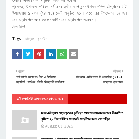
প্রসঙ্গত, উপজেলা পরিষদ নির্বাচনের তৃতীয় ধাপে চন্দনাইশসহ দক্ষিণ চট্টগ্রামের ৪টি
উপজেলায় রোববার (২৪ মার্চ) ভোট অনুষ্ঠিত হবে। এতে চার উপজেলায় ১২ জন
চেয়ারম্যান পদে এবং ২৩ জন ভাইস চেয়ারম্যান পদে লড়ছেন।
/বাংলা নিউজ!
Tags:
চট্টগ্রাম
চন্দনাইশ
পূর্বতন
নবীনতর
“কপিরাইট আইন:সংগীত ও ডিজিটাল
চট্টগ্রাম মেডিকেলে বি পজেটিভ (B+ve)
রয়্যালিটি প্রাপ্তি” শীর্ষক দিনব্যাপী কর্মশালা
রক্তের প্রয়োজন
এই পোস্টগুলি আপনার ভাল লাগতে পারে
ঢাকা-চট্টগ্রাম মহাসড়কের কুমিল্লা অংশে সংস্কারকাজের ধীরগতি ও
বৃষ্টিতে ২০ কিলোমিটার যানজটে যাত্রীদের চরম ভোগান্তি
August 08, 2026