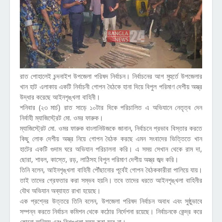
রাত পোহালেই চন্দনাইশ উপজেলা পরিষদ নির্বাচন। নির্বাচনের আগ মুহুর্তে উপজেলার
খান হাট এলাকায় একটি নির্বাচনী গোপন বৈঠকে হানা দিয়ে বিপুল পরিমাণ দেশীয় অস্ত্র
উদ্ধার করেছে আইনশৃঙ্খলা বাহিনী।
শনিবার (২৩ মার্চ) রাত সাড়ে ১০টার দিকে পরিচালিত এ অভিযানে নেতৃত্ব দেন
নির্বাহী ম্যাজিস্ট্রেট মো. ওমর ফারুক।
ম্যাজিস্ট্রেট মো. ওমর ফারুক বাংলানিউজকে জানান, নির্বাচনে প্রভাব বিস্তার করতে
কিছু লোক দেশীয় অস্ত্র নিয়ে গোপন বৈঠক করছে এমন সংবাদের ভিত্তিতে খান
হাটের একটি গুদাম ঘরে অভিযান পরিচালনা করি। এ সময় সেখান থেকে রাম দা,
ছোরা, শাবল, কাস্তে, রড়, লাঠিসহ বিপুল পরিমাণ দেশীয় অস্ত্র জব্দ করি।
তিনি বলেন, আইনশৃঙ্খলা বাহিনী পৌঁছানোর পূর্বেই গোপন বৈঠককারীরা পালিয়ে যায়।
তাই তাদের গ্রেফতার করা সম্ভব হয়নি। তবে তাদের ধরতে আইনশৃঙ্খলা বাহিনীর
যৌথ অভিযান অব্যাহত রাখা হয়েছে।
এক প্রশ্নের উত্তরে তিনি বলেন, উপজেলা পরিষদ নির্বাচন অবাধ এবং সুষ্ঠুভাবে
সম্পন্ন করতে নির্বাচন কমিশন থেকে কঠোর নির্দেশনা রয়েছে। নির্বাচনকে কেন্দ্র করে
কোনো অনিয়ম এবং বিশৃঙ্খলা সহ্য করা হবে না।