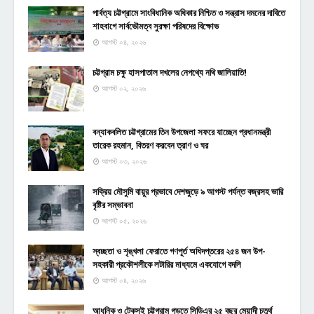
পার্বত্য চট্টগ্রামে সাংবিধানিক অধিকার নিশ্চিত ও সন্ত্রাস দমনের দাবিতে
শাহবাগে সার্বভৌমত্ব সুরক্ষা পরিষদের বিক্ষোভ
আগস্ট ০৪, ২০২৬
চট্টগ্রাম চক্ষু হাসপাতাল দখলের নেপথ্যে নথি জালিয়াতি!
আগস্ট ০২, ২০২৬
বন্যাকবলিত চট্টগ্রামের তিন উপজেলা সফরে যাচ্ছেন প্রধানমন্ত্রী
তারেক রহমান, বিতরণ করবেন ত্রাণ ও ঘর
আগস্ট ০৩, ২০২৬
সক্রিয় মৌসুমি বায়ুর প্রভাবে দেশজুড়ে ৯ আগস্ট পর্যন্ত বজ্রসহ ভারি
বৃষ্টির সম্ভাবনা
আগস্ট ০৫, ২০২৬
স্বচ্ছতা ও শৃঙ্খলা ফেরাতে গণপূর্ত অধিদপ্তরের ২৫৪ জন উপ-
সহকারী প্রকৌশলীকে লটারির মাধ্যমে একযোগে বদলি
আগস্ট ০৪, ২০২৬
আধুনিক ও টেকসই চট্টগ্রাম গড়তে সিডিএর ২৫ বছর মেয়াদী চতুর্থ