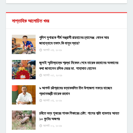
সাপ্তাহিক আলোচিত খবর
পুলিশ সুপারকে শীর্ষ সন্ত্রাসী রায়হানের চ্যালেঞ্জ: দোযখ আর
জাহান্নামে তফাৎ কি মাসুদ স্যার?
আগস্ট ০৪, ২০২৬
জুলাই স্মৃতিস্তম্ভে শ্রদ্ধা নিবেদন শেষে তারেক রহমানের অবদানের
কথা জানালেন চসিক মেয়র ডা. শাহাদাত হোসেন
আগস্ট ০৫, ২০২৬
৯ আগস্ট চট্টগ্রামের বন্যাকবলিত তিন উপজেলা সফরে যাচ্ছেন
প্রধানমন্ত্রী তারেক রহমান
আগস্ট ০৪, ২০২৬
চবিতে বন্য শূকরের শাবক শিকারের চেষ্টা: পালের পাল্টা হামলায় আহত
১০ ফুটের অজগর
আগস্ট ০২, ২০২৬