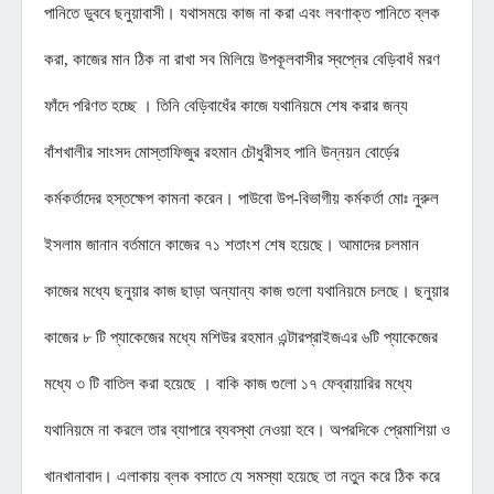
পানিতে ডুববে ছনুয়াবাসী। যথাসময়ে কাজ না করা এবং লবণাক্ত পানিতে ব্লক
করা, কাজের মান ঠিক না রাখা সব মিলিয়ে উপকূলবাসীর স্বপ্নের বেড়িবাধঁ মরণ
ফাঁদে পরিণত হচ্ছে । তিনি বেড়িবাধেঁর কাজে যথানিয়মে শেষ করার জন্য
বাঁশখালীর সাংসদ মোস্তাফিজুর রহমান চৌধুরীসহ পানি উন্নয়ন বোর্ড়ের
কর্মকর্তাদের হস্তক্ষেপ কামনা করেন। পাউবো উপ-বিভাগীয় কর্মকর্তা মোঃ নুরুল
ইসলাম জানান বর্তমানে কাজের ৭১ শতাংশ শেষ হয়েছে। আমাদের চলমান
কাজের মধ্যে ছনুয়ার কাজ ছাড়া অন্যান্য কাজ গুলো যথানিয়মে চলছে। ছনুয়ার
কাজের ৮ টি প্যাকেজের মধ্যে মশিউর রহমান এন্টারপ্রাইজএর ৬টি প্যাকেজের
মধ্যে ৩ টি বাতিল করা হয়েছে । বাকি কাজ গুলো ১৭ ফেব্রায়ারির মধ্যে
যথানিয়মে না করলে তার ব্যাপারে ব্যবস্থা নেওয়া হবে। অপরদিকে প্রেমাশিয়া ও
খানখানাবাদ। এলাকায় ব্লক বসাতে যে সমস্যা হয়েছে তা নতুন করে ঠিক করে