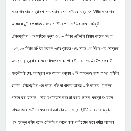
কাজ পায় হাছান ব্রাদার্স, গন্ডামারায় ১৪শ মিটারের মধ্যে ৯শ মিটার কাজ পায়
আরাধনা এন্টার প্রাইজ এবং ৫শ মিটার পায় মশিউর রহমান চৌধুরী
এন্টারপ্রাইজ। অপরদিকে ছনুয়া ৩২০০ মিটার বেড়িবাঁধ নির্মাণ কাজের মধ্যে
২৫শ,৫০ মিটার মশিউর রহমান এন্টারপ্রাইজ এবং সাড়ে ৬শ মিটার পায় মোস্তফা
এন্ড সন্স। ছনুয়ায় কাজের দায়িত্বে থাকা পানি উন্নয়ন বোর্ড়ের উপ-সহকারী
প্রকৌশলী মো: মনজুরুল হক জানান ছনুয়ায় ৬ টি প্যাকেজে কাজ পাওয়া মশিউর
রহমান এন্টারপ্রাইজ এর কাজে গতি না থাকায় তাদের ৩ টি কাজের প্যাকেজ
বাতিল করা হয়েছে ।তারা যথানিয়মে কাজ না করায় অনেক সমস্যা হওয়াতে
তাদের প্রয়োজনীয় সময়ে ও পাওয়া যায় না। ছনুয়া ইউনিয়নের চেয়ারম্যান
এম.হারুনুর রশিদ বলেন বেড়িবাঁধের কাজে নানা অনিয়মের ফলে বর্ষায় আবারো