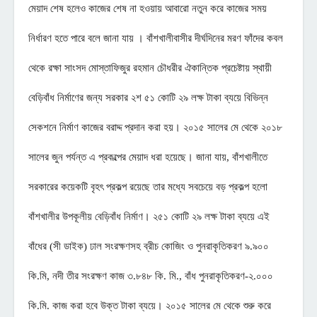
মেয়াদ শেষ হলেও কাজের শেষ না হওয়ায় আবারো নতুন করে কাজের সময়
নির্ধারণ হতে পারে বলে জানা যায় । বাঁশখালীবাসীর দীর্ঘদিনের মরণ ফাঁদের কবল
থেকে রক্ষা সাংসদ মোস্তাফিজুর রহমান চৌধরীর ঐকান্তিক প্রচেষ্টায় স্থায়ী
বেড়িবাঁধ নির্মাণের জন্য সরকার ২শ ৫১ কোটি ২৯ লক্ষ টাকা ব্যয়ে বিভিন্ন
সেকশনে নির্মাণ কাজের বরাদ্দ প্রদান করা হয়। ২০১৫ সালের মে থেকে ২০১৮
সালের জুন পর্যন্ত এ প্রকল্পের মেয়াদ ধরা হয়েছে। জানা যায়, বাঁশখালীতে
সরকারের কয়েকটি বৃহৎ প্রকল্প রয়েছে তার মধ্যে সবচেয়ে বড় প্রকল্প হলো
বাঁশখালীর উপকূলীয় বেড়িবাঁধ নির্মাণ। ২৫১ কোটি ২৯ লক্ষ টাকা ব্যয়ে এই
বাঁধের (সী ডাইক) ঢাল সংরক্ষণসহ ব্রীচ কোজিং ও পুনরাকৃতিকরণ ৯.৯০০
কি.মি, নদী তীর সংরক্ষণ কাজ ৩.৮৪৮ কি. মি., বাঁধ পুনরাকৃতিকরণ-২.০০০
কি.মি. কাজ করা হবে উক্ত টাকা ব্যয়ে। ২০১৫ সালের মে থেকে শুরু করে