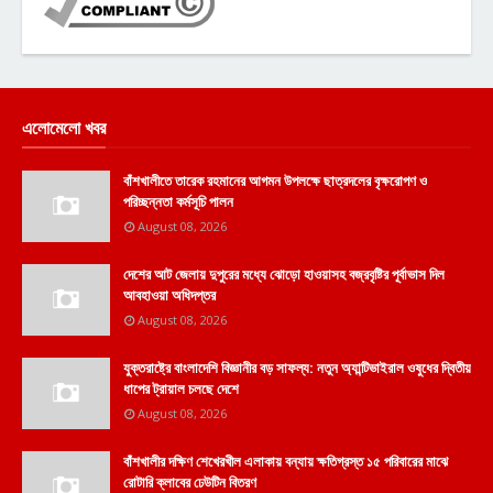
এলোমেলো খবর
বাঁশখালীতে তারেক রহমানের আগমন উপলক্ষে ছাত্রদলের বৃক্ষরোপণ ও
পরিচ্ছন্নতা কর্মসূচি পালন
August 08, 2026
দেশের আট জেলায় দুপুরের মধ্যে ঝোড়ো হাওয়াসহ বজ্রবৃষ্টির পূর্বাভাস দিল
আবহাওয়া অধিদপ্তর
August 08, 2026
যুক্তরাষ্ট্রে বাংলাদেশি বিজ্ঞানীর বড় সাফল্য: নতুন অ্যান্টিভাইরাল ওষুধের দ্বিতীয়
ধাপের ট্রায়াল চলছে দেশে
August 08, 2026
বাঁশখালীর দক্ষিণ শেখেরখীল এলাকায় বন্যায় ক্ষতিগ্রস্ত ১৫ পরিবারের মাঝে
রোটারি ক্লাবের ঢেউটিন বিতরণ