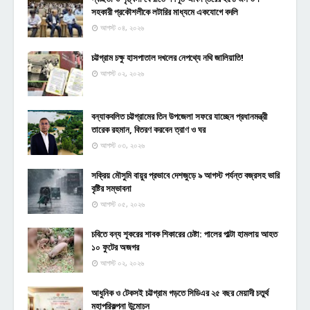
সহকারী প্রকৌশলীকে লটারির মাধ্যমে একযোগে বদলি
আগস্ট ০৪, ২০২৬
চট্টগ্রাম চক্ষু হাসপাতাল দখলের নেপথ্যে নথি জালিয়াতি!
আগস্ট ০২, ২০২৬
বন্যাকবলিত চট্টগ্রামের তিন উপজেলা সফরে যাচ্ছেন প্রধানমন্ত্রী
তারেক রহমান, বিতরণ করবেন ত্রাণ ও ঘর
আগস্ট ০৩, ২০২৬
সক্রিয় মৌসুমি বায়ুর প্রভাবে দেশজুড়ে ৯ আগস্ট পর্যন্ত বজ্রসহ ভারি
বৃষ্টির সম্ভাবনা
আগস্ট ০৫, ২০২৬
চবিতে বন্য শূকরের শাবক শিকারের চেষ্টা: পালের পাল্টা হামলায় আহত
১০ ফুটের অজগর
আগস্ট ০২, ২০২৬
আধুনিক ও টেকসই চট্টগ্রাম গড়তে সিডিএর ২৫ বছর মেয়াদী চতুর্থ
মহাপরিকল্পনা উন্মোচন