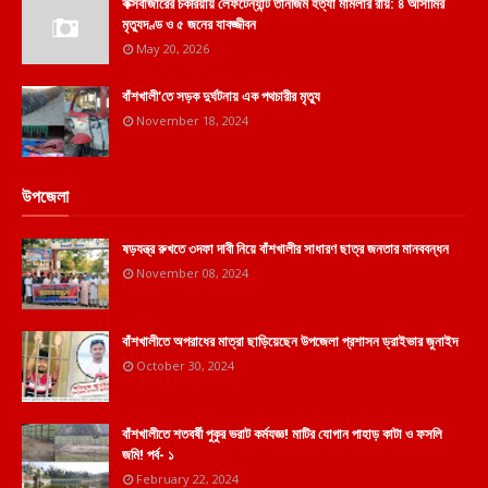
কক্সবাজারের চকরিয়ায় লেফটেন্যান্ট তানজিম হত্যা মামলার রায়: ৪ আসামির
মৃত্যুদণ্ড ও ৫ জনের যাবজ্জীবন
May 20, 2026
বাঁশখালী'তে সড়ক দুর্ঘটনায় এক পথচারীর মৃত্যু
November 18, 2024
উপজেলা
ষড়যন্ত্র রুখতে ৩দফা দাবী নিয়ে বাঁশখালীর সাধারণ ছাত্র জনতার মানববন্ধন
November 08, 2024
বাঁশখালীতে অপরাধের মাত্রা ছাড়িয়েছেন উপজেলা প্রশাসন ড্রাইভার জুনাইদ
October 30, 2024
বাঁশখালীতে শতবর্ষী পুকুর ভরাট কর্মযজ্ঞ! মাটির যোগান পাহাড় কাটা ও ফসলি
জমি! পর্ব- ১
February 22, 2024