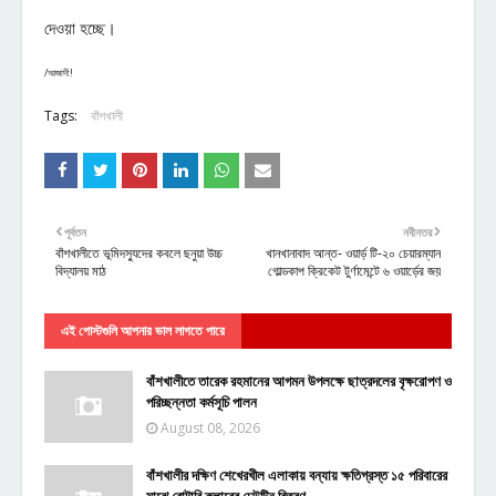
দেওয়া হচ্ছে।
/আজাদী!
Tags:
বাঁশখালী
পূর্বতন
নবীনতর
বাঁশখালীতে ভূমিদস্যুদের কবলে ছনুয়া উচ্চ
খানখানাবাদ আন্ত- ওয়ার্ড় টি-২০ চেয়ারম্যান
বিদ্যালয় মাঠ
গোল্ডকাপ ক্রিকেট টুর্ণামেন্টে ৬ ওয়ার্ড়ের জয়
এই পোস্টগুলি আপনার ভাল লাগতে পারে
বাঁশখালীতে তারেক রহমানের আগমন উপলক্ষে ছাত্রদলের বৃক্ষরোপণ ও
পরিচ্ছন্নতা কর্মসূচি পালন
August 08, 2026
বাঁশখালীর দক্ষিণ শেখেরখীল এলাকায় বন্যায় ক্ষতিগ্রস্ত ১৫ পরিবারের