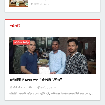
আগস্ট ০২, ২০২৬
স্পটলাইট
অফিসিয়াল বিজ্ঞপ্তি
কপিরাইট নিবন্ধন পেল "বাঁশখালী নিউজ"
Md Monsur Alam
জুলাই ২৩, ২০১৮
কপিরাইট হল একটা আইন যা লেখা কন্টেন্ট, ছবি, সফটওয়্যার কিংবা যে কোনো জিনিস এর লেখক,…