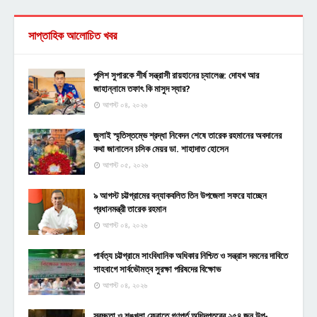
সাপ্তাহিক আলোচিত খবর
পুলিশ সুপারকে শীর্ষ সন্ত্রাসী রায়হানের চ্যালেঞ্জ: দোযখ আর
জাহান্নামে তফাৎ কি মাসুদ স্যার?
আগস্ট ০৪, ২০২৬
জুলাই স্মৃতিস্তম্ভে শ্রদ্ধা নিবেদন শেষে তারেক রহমানের অবদানের
কথা জানালেন চসিক মেয়র ডা. শাহাদাত হোসেন
আগস্ট ০৫, ২০২৬
৯ আগস্ট চট্টগ্রামের বন্যাকবলিত তিন উপজেলা সফরে যাচ্ছেন
প্রধানমন্ত্রী তারেক রহমান
আগস্ট ০৪, ২০২৬
পার্বত্য চট্টগ্রামে সাংবিধানিক অধিকার নিশ্চিত ও সন্ত্রাস দমনের দাবিতে
শাহবাগে সার্বভৌমত্ব সুরক্ষা পরিষদের বিক্ষোভ
আগস্ট ০৪, ২০২৬
স্বচ্ছতা ও শৃঙ্খলা ফেরাতে গণপূর্ত অধিদপ্তরের ২৫৪ জন উপ-