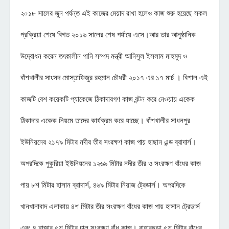
২০১৮ সালের জুন পর্যন্ত এই কাজের মেয়াদ রাখা হলেও কাজ শুরু হয়েছে সকল
প্রক্রিয়া শেষে বিগত ২০১৬ সালের শেষ পর্যায়ে এসে।আর তার আনুষ্ঠানিক
উদ্বোধন করেন তৎকালীন পানি সম্পদ মন্ত্রী আনিসুল ইসলাম মাহমুদ ও
বাঁশখালীর সাংসদ মোস্তাফিজুর রহমান চৌধরী ২০১৭ এর ১৭ মার্চ । বিশাল এই
কাজটি বেশ কয়েকটি প্যাকেজে ঠিকাদারগণ কাজ বন্টন করে নেওয়ায় একেক
ঠিকাদার একেক নিয়মে তাদের কার্যক্রম করে যাচ্ছে। বাঁশখালীর সাধনপুর
ইউনিয়নের ২১৭৯ মিটার নদীর তীর সংরক্ষণ কাজ পায় হাছান এন্ড ব্রাদার্স।
অপরদিকে পুকুরিয়া ইউনিয়নের ১২৬৯ মিটার নদীর তীর ও সংরক্ষণ বাঁধের কাজ
পায় ৮শ মিটার হাসান ব্রাদার্স, ৪৬৯ মিটার নিয়াজ ট্রেডার্স। অপরদিকে
খানখানাবাদ এলাকায় ৪শ মিটার তীর সংরক্ষণ বাঁধের কাজ পায় হাসান ট্রেডার্স
এবং ৪ হাজার ৫শ মিটার ঢাল সংরক্ষণ বাঁধ কাজ। বাহারছড়া ৫শ মিটার বাঁধের