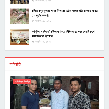
আগস্ট ০৪, ২০২৬
চবিতে বন্য শূকরের শাবক শিকারের চেষ্টা: পালের পাল্টা হামলায় আহত
১০ ফুটের অজগর
আগস্ট ০২, ২০২৬
আধুনিক ও টেকসই চট্টগ্রাম গড়তে সিডিএর ২৫ বছর মেয়াদী চতুর্থ
মহাপরিকল্পনা উন্মোচন
আগস্ট ০২, ২০২৬
স্পটলাইট
অফিসিয়াল বিজ্ঞপ্তি