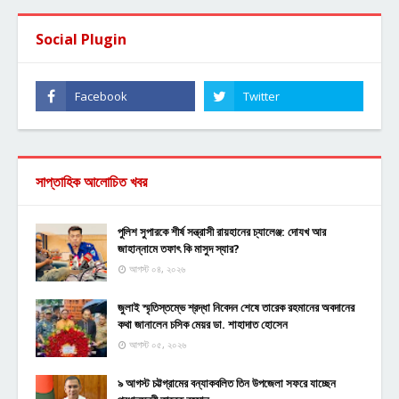
Social Plugin
সাপ্তাহিক আলোচিত খবর
পুলিশ সুপারকে শীর্ষ সন্ত্রাসী রায়হানের চ্যালেঞ্জ: দোযখ আর
জাহান্নামে তফাৎ কি মাসুদ স্যার?
আগস্ট ০৪, ২০২৬
জুলাই স্মৃতিস্তম্ভে শ্রদ্ধা নিবেদন শেষে তারেক রহমানের অবদানের
কথা জানালেন চসিক মেয়র ডা. শাহাদাত হোসেন
আগস্ট ০৫, ২০২৬
৯ আগস্ট চট্টগ্রামের বন্যাকবলিত তিন উপজেলা সফরে যাচ্ছেন