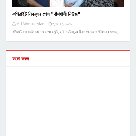
কপিরাইট নিবন্ধন পেল "বাঁশখালী নিউজ"
Md Monsur Alam
জুলাই ২৩, ২০১৮
কপিরাইট হল একটা আইন যা লেখা কন্টেন্ট, ছবি, সফটওয়্যার কিংবা যে কোনো জিনিস এর লেখক,…
ফলো করুন