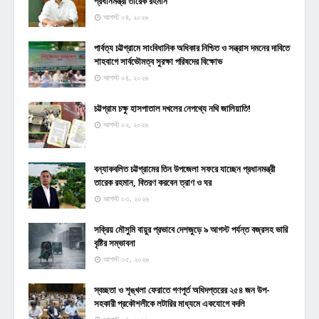
প্রধানমন্ত্রী তারেক রহমান
আগস্ট ০৪, ২০২৬
পার্বত্য চট্টগ্রামে সাংবিধানিক অধিকার নিশ্চিত ও সন্ত্রাস দমনের দাবিতে
শাহবাগে সার্বভৌমত্ব সুরক্ষা পরিষদের বিক্ষোভ
আগস্ট ০৪, ২০২৬
চট্টগ্রাম চক্ষু হাসপাতাল দখলের নেপথ্যে নথি জালিয়াতি!
আগস্ট ০২, ২০২৬
বন্যাকবলিত চট্টগ্রামের তিন উপজেলা সফরে যাচ্ছেন প্রধানমন্ত্রী
তারেক রহমান, বিতরণ করবেন ত্রাণ ও ঘর
আগস্ট ০৩, ২০২৬
সক্রিয় মৌসুমি বায়ুর প্রভাবে দেশজুড়ে ৯ আগস্ট পর্যন্ত বজ্রসহ ভারি
বৃষ্টির সম্ভাবনা
আগস্ট ০৫, ২০২৬
স্বচ্ছতা ও শৃঙ্খলা ফেরাতে গণপূর্ত অধিদপ্তরের ২৫৪ জন উপ-
সহকারী প্রকৌশলীকে লটারির মাধ্যমে একযোগে বদলি