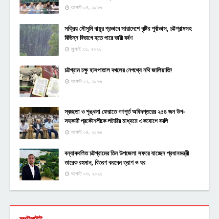
আগস্ট ০৪, ২০২৬
সক্রিয় মৌসুমি বায়ুর প্রভাবে সারাদেশে বৃষ্টির পূর্বাভাস, চট্টগ্রামসহ
বিভিন্ন বিভাগে হতে পারে ভারী বর্ষণ
জুলাই ৩১, ২০২৬
চট্টগ্রাম চক্ষু হাসপাতাল দখলের নেপথ্যে নথি জালিয়াতি!
আগস্ট ০২, ২০২৬
স্বচ্ছতা ও শৃঙ্খলা ফেরাতে গণপূর্ত অধিদপ্তরের ২৫৪ জন উপ-
সহকারী প্রকৌশলীকে লটারির মাধ্যমে একযোগে বদলি
আগস্ট ০৪, ২০২৬
বন্যাকবলিত চট্টগ্রামের তিন উপজেলা সফরে যাচ্ছেন প্রধানমন্ত্রী
তারেক রহমান, বিতরণ করবেন ত্রাণ ও ঘর
আগস্ট ০৩, ২০২৬