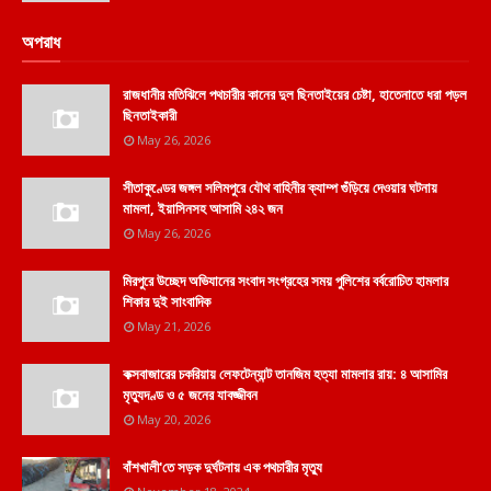
অপরাধ
রাজধানীর মতিঝিলে পথচারীর কানের দুল ছিনতাইয়ের চেষ্টা, হাতেনাতে ধরা পড়ল
ছিনতাইকারী
May 26, 2026
সীতাকুণ্ডের জঙ্গল সলিমপুরে যৌথ বাহিনীর ক্যাম্প গুঁড়িয়ে দেওয়ার ঘটনায়
মামলা, ইয়াসিনসহ আসামি ২৪২ জন
May 26, 2026
মিরপুরে উচ্ছেদ অভিযানের সংবাদ সংগ্রহের সময় পুলিশের বর্বরোচিত হামলার
শিকার দুই সাংবাদিক
May 21, 2026
কক্সবাজারের চকরিয়ায় লেফটেন্যান্ট তানজিম হত্যা মামলার রায়: ৪ আসামির
মৃত্যুদণ্ড ও ৫ জনের যাবজ্জীবন
May 20, 2026
বাঁশখালী'তে সড়ক দুর্ঘটনায় এক পথচারীর মৃত্যু