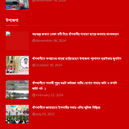
November 18, 2024
উপজেলা
ষড়যন্ত্র রুখতে ৩দফা দাবী নিয়ে বাঁশখালীর সাধারণ ছাত্র জনতার মানববন্ধন
November 08, 2024
বাঁশখালীতে অপরাধের মাত্রা ছাড়িয়েছেন উপজেলা প্রশাসন ড্রাইভার জুনাইদ
October 30, 2024
বাঁশখালীতে শতবর্ষী পুকুর ভরাট কর্মযজ্ঞ! মাটির যোগান পাহাড় কাটা ও ফসলি
জমি! পর্ব- ১
February 22, 2024
বাঁশখালীতে জামায়াতে ইসলামীর সভায় ওসির ভূমিকা নিষ্ক্রিয়
July 03, 2023