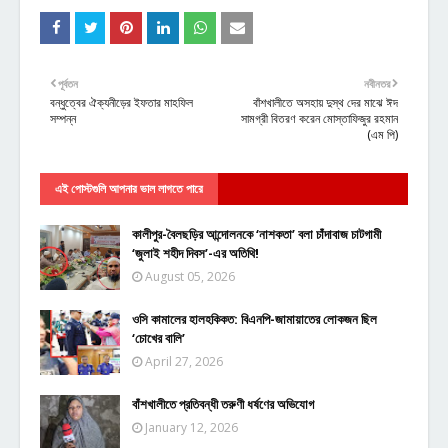
পূর্বতন
নবীনতর
বন্ধুত্বের ঐক্যনীড়ের ইফতার মাহফিল
বাঁশখালীতে অসহায় দুস্থ দের মাঝে ঈদ
সম্পন্ন
সামগ্রী বিতরণ করেন মোস্তাফিজুর রহমান
(এম পি)
এই পোস্টগুলি আপনার ভাল লাগতে পারে
কালীপুর-বৈলছড়ির আন্দোলনকে ‘নাশকতা’ বলা চাঁদাবাজ চাটগামী
‘জুলাই শহীদ দিবস’-এর অতিথি!
August 05, 2026
ওসি কামালের হালহকিকত: বিএনপি-জামায়াতের লোকজন ছিল
‘চোখের বালি’
April 27, 2026
বাঁশখালীতে প্রতিবন্ধী তরুণী ধর্ষণের অভিযোগ
January 12, 2026