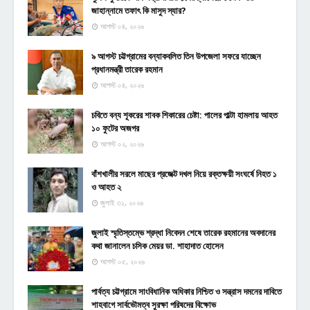
জাহান্নামে তফাৎ কি মাসুদ স্যার?
আগস্ট ০৪, ২০২৬
৯ আগস্ট চট্টগ্রামের বন্যাকবলিত তিন উপজেলা সফরে যাচ্ছেন
প্রধানমন্ত্রী তারেক রহমান
আগস্ট ০৪, ২০২৬
চবিতে বন্য শূকরের শাবক শিকারের চেষ্টা: পালের পাল্টা হামলায় আহত
১০ ফুটের অজগর
আগস্ট ০২, ২০২৬
বাঁশখালীর সরলে মাছের প্রজেক্ট দখল নিয়ে রক্তক্ষয়ী সংঘর্ষে নিহত ১
ও আহত ২
জুলাই ৩১, ২০২৬
জুলাই স্মৃতিস্তম্ভে শ্রদ্ধা নিবেদন শেষে তারেক রহমানের অবদানের
কথা জানালেন চসিক মেয়র ডা. শাহাদাত হোসেন
আগস্ট ০৫, ২০২৬
পার্বত্য চট্টগ্রামে সাংবিধানিক অধিকার নিশ্চিত ও সন্ত্রাস দমনের দাবিতে
শাহবাগে সার্বভৌমত্ব সুরক্ষা পরিষদের বিক্ষোভ