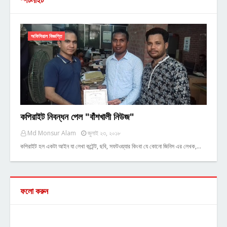
স্পটলাইট
অফিসিয়াল বিজ্ঞপ্তি
কপিরাইট নিবন্ধন পেল "বাঁশখালী নিউজ"
Md Monsur Alam
জুলাই ২৩, ২০১৮
কপিরাইট হল একটা আইন যা লেখা কন্টেন্ট, ছবি, সফটওয়্যার কিংবা যে কোনো জিনিস এর লেখক,…
ফলো করুন