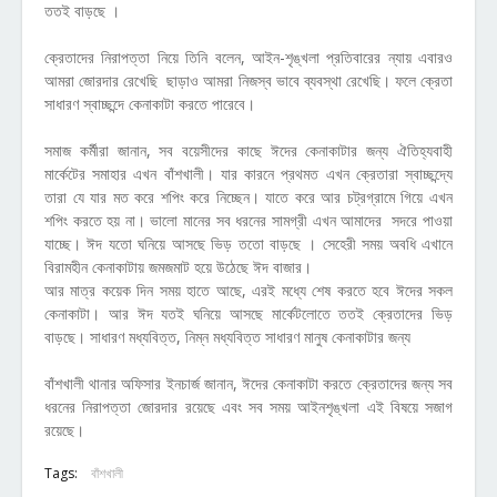
ততই বাড়ছে ।
ক্রেতাদের নিরাপত্তা নিয়ে তিনি বলেন, আইন-শৃঙ্খলা প্রতিবারের ন্যায় এবারও
আমরা জোরদার রেখেছি ছাড়াও আমরা নিজস্ব ভাবে ব্যবস্থা রেখেছি। ফলে ক্রেতা
সাধারণ স্বাচ্ছন্দে কেনাকাটা করতে পারেবে।
সমাজ কর্মীরা জানান, সব বয়েসীদের কাছে ঈদের কেনাকাটার জন্য ঐতিহ্যবাহী
মার্কেটের সমাহার এখন বাঁশখালী। যার কারনে প্রথমত এখন ক্রেতারা স্বাচ্ছন্দ্যে
তারা যে যার মত করে শপিং করে নিচ্ছেন। যাতে করে আর চট্রগ্রামে গিয়ে এখন
শপিং করতে হয় না। ভালো মানের সব ধরনের সামগ্রী এখন আমাদের সদরে পাওয়া
যাচ্ছে। ঈদ যতো ঘনিয়ে আসছে ভিড় ততো বাড়ছে । সেহেরী সময় অবধি এখানে
বিরামহীন কেনাকাটায় জমজমাট হয়ে উঠেছে ঈদ বাজার।
আর মাত্র কয়েক দিন সময় হাতে আছে, এরই মধ্যে শেষ করতে হবে ঈদের সকল
কেনাকাটা। আর ঈদ যতই ঘনিয়ে আসছে মার্কেটলোতে ততই ক্রেতাদের ভিড়
বাড়ছে। সাধারণ মধ্যবিত্ত, নিম্ন মধ্যবিত্ত সাধারণ মানুষ কেনাকাটার জন্য
বাঁশখালী থানার অফিসার ইনচার্জ জানান, ঈদের কেনাকাটা করতে ক্রেতাদের জন্য সব
ধরনের নিরাপত্তা জোরদার রয়েছে এবং সব সময় আইনশৃঙ্খলা এই বিষয়ে সজাগ
রয়েছে।
Tags:
বাঁশখালী