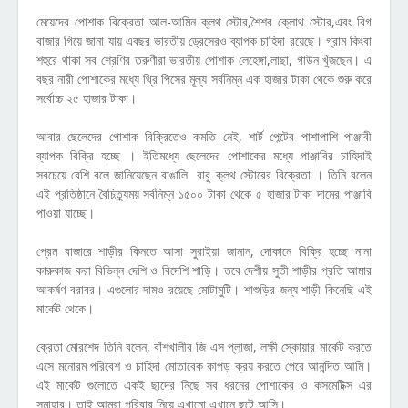
মেয়েদের পোশাক বিক্রেতা আল-আমিন ক্লথ স্টোর,শৈশব ক্লোথ স্টোর,এবং বিগ
বাজার গিয়ে জানা যায় এবছর ভারতীয় ড্রেসেরও ব্যাপক চাহিদা রয়েছে। গ্রাম কিংবা
শহুরে থাকা সব শ্রেণির তরুণীরা ভারতীয় পোশাক লেহেঙ্গা,লাছা, গাউন খুঁজছেন। এ
বছর নারী পোশাকের মধ্যে থ্রি পিসের মূল্য সর্বনিম্ন এক হাজার টাকা থেকে শুরু করে
সর্বোচ্চ ২৫ হাজার টাকা।
আবার ছেলেদের পোশাক বিক্রিতেও কমতি নেই, শার্ট পেন্টের পাশাপাশি পাঞ্জাবী
ব্যাপক বিক্রি হচ্ছে । ইতিমধ্যে ছেলেদের পোশাকের মধ্যে পাঞ্জাবির চাহিদাই
সবচেয়ে বেশি বলে জানিয়েছেন বাঙালি বাবু ক্লথ স্টোরের বিক্রেতা । তিনি বলেন
এই প্রতিষ্ঠানে বৈচিত্র্যময় সর্বনিম্ন ১৫০০ টাকা থেকে ৫ হাজার টাকা দামের পাঞ্জাবি
পাওয়া যাচ্ছে।
প্রেম বাজারে শাড়ীর কিনতে আসা সুরাইয়া জানান, দোকানে বিক্রি হচ্ছে নানা
কারুকাজ করা বিভিন্ন দেশি ও বিদেশি শাড়ি। তবে দেশীয় সুতী শাড়ীর প্রতি আমার
আকর্ষণ বরাবর। এগুলোর দামও রয়েছে মোটামুটি। শাশুড়ির জন্য শাড়ী কিনেছি এই
মার্কেট থেকে।
ক্রেতা মোরশেদ তিনি বলেন, বাঁশখালীর জি এস প্লাজা, লক্ষী স্কোয়ার মার্কেট করতে
এসে মনোরম পরিবেশ ও চাহিদা মোতাবেক কাপড় ক্রয় করতে পেরে আনন্দিত আমি।
এই মার্কেট গুলোতে একই ছাদের নিছে সব ধরনের পোশাকের ও কসমেটিক্স এর
সমাহার। তাই আমরা পরিবার নিয়ে এখানো এখানে ছুটে আসি।