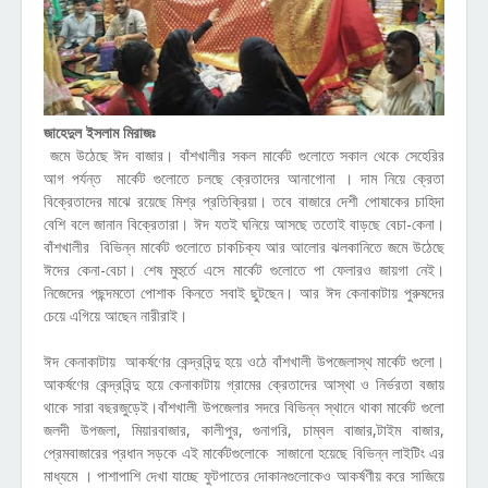
জাহেদুল ইসলাম মিরাজঃ
জমে উঠেছে ঈদ বাজার। বাঁশখালীর সকল মার্কেট গুলোতে সকাল থেকে সেহেরির
আগ পর্যন্ত মার্কেট গুলোতে চলছে ক্রেতাদের আনাগোনা । দাম নিয়ে ক্রেতা
বিক্রেতাদের মাঝে রয়েছে মিশ্র প্রতিক্রিয়া। তবে বাজারে দেশী পোষাকের চাহিদা
বেশি বলে জানান বিক্রেতারা। ঈদ যতই ঘনিয়ে আসছে ততোই বাড়ছে বেচা-কেনা।
বাঁশখালীর বিভিন্ন মার্কেট গুলোতে চাকচিক্য আর আলোর ঝলকানিতে জমে উঠেছে
ঈদের কেনা-বেচা। শেষ মুহুর্তে এসে মার্কেট গুলোতে পা ফেলারও জায়গা নেই।
নিজেদের পছন্দমতো পোশাক কিনতে সবাই ছুটছেন। আর ঈদ কেনাকাটায় পুরুষদের
চেয়ে এগিয়ে আছেন নারীরাই।
ঈদ কেনাকাটায় আকর্ষণের কেন্দ্রবিন্দু হয়ে ওঠে বাঁশখালী উপজেলাস্থ মার্কেট গুলো।
আকর্ষণের কেন্দ্রবিন্দু হয়ে কেনাকাটায় গ্রামের ক্রেতাদের আস্থা ও নির্ভরতা বজায়
থাকে সারা বছরজুড়েই।বাঁশখালী উপজেলার সদরে বিভিন্ন স্থানে থাকা মার্কেট গুলো
জলদী উপজলা, মিয়ারবাজার, কালীপুর, গুনাগরি, চাম্বল বাজার,টাইম বাজার,
প্রেমবাজারের প্রধান সড়কে এই মার্কেটগুলোকে সাজানো হয়েছে বিভিন্ন লাইটিং এর
মাধ্যমে । পাশাপাশি দেখা যাচ্ছে ফুটপাতের দোকানগুলোকেও আকর্ষণীয় করে সাজিয়ে