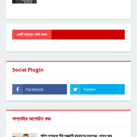
একটি মন্তব্য পোস্ট করুন
Social Plugin
সাপ্তাহিক আলোচিত খবর
পুলিশ সুপারকে শীর্ষ সন্ত্রাসী রায়হানের চ্যালেঞ্জ: দোযখ আর