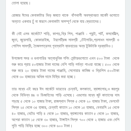
তোলা হয়েছে।
রোজার ঈদের কেনাকাটার ভিড় জমতে থাকে বাঁশখালী অবস্থানরত মার্কেট গুলোতে
অন্তত একবার ঢুঁ না মারলে কেনাকাটা অসম্পূর্ণ থেকে যায় ক্রেতাদের।
কী নেই এসব মার্কেটে? শাড়ি, কাপড়,থ্রি পিস, পাঞ্জাবি - প্যান্ট, শার্ট, কসমেটিক্স,
জুতা, জুয়েলারি, কোকারাইজ, টয়লেট্রিজ সামগ্রী ,টেইলারিং,প্রসাধন সামগ্রী ও
শোপিস সামগ্রী, তৈজসপত্রসহ গৃহস্থালি ব্যবহারের অন্য টুকিটাকি দ্রব্যাদিও।
উপজেলা সদর ও গুনাগারির অত্যাধুনিক শপিং সেন্টারগুলোতে এখন ৫০০ টাকা থেকে
শুরু করে প্রায় ৫০হাজার টাকা দামের বেশি শাড়ি পর্যন্ত পাওয়া যাচ্ছে। ৫০০ থেকে
শুরু করে ২০ হাজার টাকা দামের পাঞ্জাবি, সেলোয়ার কামিজ ও থ্রিপিস ৫০০টাকা
থেকে ৩০ হাজারের অধিক দামে বিক্রি করা হচ্ছে।
তার মধ্যে এই বছর ঈদ মার্কেটে ভারতের চেন্নাই, কলকাতা, ব্যাঙ্গালোর,ও জয়পুর
থেকে বিভিন্ন রঙ ও ডিজাইনের শাড়ি এসেছে। এগুলোর মধ্যে জুট কাতানের দাম
পড়ছে ৫ থেকে ১০ হাজার টাকা, রাজস্থান সিল্ক ৫ থেকে ২০ হাজার টাকা, ভেলবেট
সিল্ক ২৫ থেকে ৩৫ হাজার, চেন্নাই কাতান ১০ থেকে ১৫ হাজার, বেনারসি ১৫ থেকে
৪০ হাজার, নেটের শাড়ি ৪ থেকে ১০ হাজার, ব্যাঙ্গালোর কাতান ৫ থেকে ১০ হাজার,
অপেরা কাতান ১৫ থেকে ৩০ হাজার, টাঙ্গাইল সিল্ক ৭০০ থেকে ২ হাজার এবং দেশি
সুতি শাড়ি বিক্রি হচ্ছে ৩০০ থেকে ৬০০ টাকা।