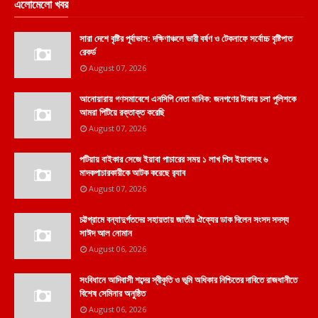
এলোমেলো খবর
সারা দেশে বৃষ্টির পূর্বাভাস: দক্ষিণাঞ্চলে ভারী বর্ষণ ও টেকনাফে সর্বোচ্চ বৃষ্টিপাত
রেকর্ড
August 07, 2026
আনোয়ারায় গণসমাবেশে এনসিপি নেতা মানিক: জনগণের টাকায় চলা পুলিশকে
আমরা পিটিয়ে রক্তাক্ত করেছি
August 07, 2026
পটিয়ায় বাইকার সেজে ইয়াবা পাচারের সময় ১ লাখ পিস ইয়াবাসহ ৬
মাদকপাচারকারীকে আটক করেছে র‌্যাব
August 07, 2026
চট্টগ্রামে বন্যাদুর্গতদের সহায়তায় জাতীয় ঐক্যের ডাক দিলেন সংসদ সদস্য
সাঈদ আল নোমান
August 06, 2026
সংবিধানে আদিবাসী শব্দের স্বীকৃতি ও ভূমি অধিকার নিশ্চিতের দাবিতে রাজধানীতে
বিশেষ সেমিনার অনুষ্ঠিত
August 06, 2026