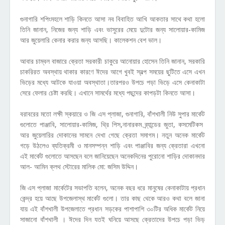
গুনাগারি শপিংমহলে শাড়ি কিনতে আসা নব বিবাহিত আখি আকতার সাথে কথা হলো
তিনি জানান, নিজের জন্য শাড়ি এবং ভাসুরের মেয়ে দুটোর জন্য সালোয়ার-কামিজ
আর জুয়েলারি কেনার করার জন্য আসছি। কালেকশন বেশ ভাল।
আবার চাম্বল বাজারে ক্রেতা সরকারী চাকুরে আনোয়ার হোসেন তিনি জানান, সরকারি
চাকরিরত অবস্থায় থাকার কারণে ঈদের আগে খুবই স্বল্প সময়ের ছুটিতে এসে এখন
ভিড়ের মধ্যে আটকে যাওয়া অবস্থাতা।তারপরও উপচে পড়া ভিড়ে এসে কেনাকাটা
সেরে ফেলার চেষ্টা করছি। এখানে সামর্থের মধ্যে পছন্দের কাপড়টা কিনতে আসা।
বরাবরের মতো লক্ষী স্কয়ারে ও জি এস প্লাজা, গুনাগারি, বাঁশখালী নিউ সুপার মার্কেট
গুলোতে পাঞ্জাবি, সালোয়ার-কামিজ, থ্রি পিস,নানারকম ব্র্যান্ডের জুতা, কসমেটিকস
আর জুয়েলারির দোকানের সামনে দেখা গেছে ক্রেতা সমাগম। নতুন অনেক মার্কেট
গড়ে উঠলেও ব্যতিক্রমী ও মানসম্পন্ন শাড়ি এবং পাঞ্জাবির জন্য ক্রেতারা এখনো
এই মার্কেট গুলোতে আসছেন বলে জানিয়েছেন অনেকদিনের পুরোনো শাড়ির দোকানদার
আল- আমিন ক্লথ স্টোরের মালিক মো: জসিম উদ্দিন।
জি এস প্লাজা মার্কেটের সভাপতি বলেন, অনেক বছর ধরে মানুষের কেনাকাটায় প্রধান
কেন্দ্র হয়ে আছে উপজেলাস্থ মার্কেট গুলো। তার কাছ থেকে আরও কথা বলে জানা
যায় এই বাঁশখালী উপজেলাতে প্রধান সড়কের পাশাপাশি ৩০টির অধিক মার্কেট নিয়ে
সাজানো বাঁশখালী । ঈদের দিন যতই ঘনিয়ে আসছে ক্রেতাদের উপচে পড়া ভিড়