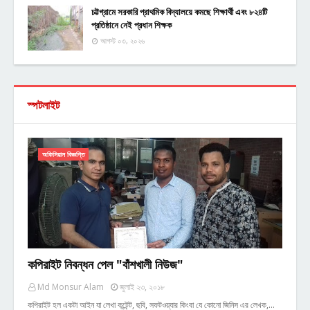
চট্টগ্রামে সরকারি প্রাথমিক বিদ্যালয়ে কমছে শিক্ষার্থী এবং ৮২৪টি
প্রতিষ্ঠানে নেই প্রধান শিক্ষক
আগস্ট ০৩, ২০২৬
স্পটলাইট
অফিসিয়াল বিজ্ঞপ্তি
কপিরাইট নিবন্ধন পেল "বাঁশখালী নিউজ"
Md Monsur Alam
জুলাই ২৩, ২০১৮
কপিরাইট হল একটা আইন যা লেখা কন্টেন্ট, ছবি, সফটওয়্যার কিংবা যে কোনো জিনিস এর লেখক,…