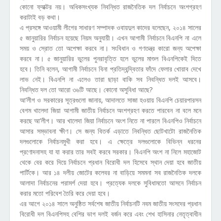
কোনো ফ্যাক্টর নয়। অধিকসংখ্যক নিবন্ধিত রাজনৈতিক দল নির্বাচনে অংশগ্রহণ
করাটাই বড় কথা।
এ প্রসঙ্গে আওয়ামী লীগের সাধারণ সম্পাদক ওবায়দুল কাদের বলেছেন, ২০১৪ সালের
৫ জানুয়ারির নির্বাচন হয়েছে নিয়ম অনুযায়ী। এখন আগামী নির্বাচনে বিএনপি না এলে
সময় ও স্রোত তো অপেক্ষা করবে না। সংবিধান ও গণতন্ত্র কারো জন্য অপেক্ষা
করবে না। ৫ জানুয়ারির ভুলের পুনরাবৃত্তি হলে ভুলের মাশুল বিএনপিকেই দিতে
হবে। তিনি বলেন, আগামী নির্বাচনে বিনা প্রতিদ্বন্দ্বিতার ফাঁদে ফেলার খোয়াব দেখে
লাভ নেই। বিএনপি না এলেও তারা ছাড়া বাকি সব নিবন্ধিত দলই আসবে।
নিবন্ধিত দল তো আরো ৩৬টি আছে। কোনো অসুবিধা আছে?
আ’লীগ ও সরকারের সূত্রগুলো জানায়, আদালতে সাজা হওয়ায় বিএনপি চেয়ারপারসন
বেগম খালেদা জিয়া আগামী জাতীয় নির্বাচনে অংশগ্রহণ করতে পারবেন না বলে মনে
করছে আ’লীগ। আর খালেদা জিয়া নির্বাচনে অংশ নিতে না পারলে বিএনপিও নির্বাচনে
আসার সম্ভাবনা ক্ষীণ। সে জন্য বিতর্ক এড়াতে নিবন্ধিত ছোটখাটো রাজনৈতিক
দলগুলোকে নির্বাচনমুখী করা হবে। এ ক্ষেত্রে দলগুলোকে বিভিন্ন ধরনের
প্রণোদনাসহ যা যা করার তার সবই করবে সরকার। বিএনপি অংশ না নিলে মহাজোট
থেকে বের করে দিয়ে নির্বাচনে প্রধান বিরোধী দল হিসেবে স্থান দেয়া হবে জাতীয়
পার্টিকে। আর ১৪ দলীয় জোটের কলেবর না বাড়িয়ে সমমনা সব রাজনৈতিক দলকে
আলাদা নির্বাচনের পরামর্শ দেয়া হবে। প্রত্যেক দলকে সুবিধামতো আসনে নির্বাচন
করার মতো পরিবেশ তৈরি করে দেয়া হবে।
এর আগে ২০১৪ সালে অনুষ্ঠিত সর্বশেষ জাতীয় নির্বাচনটি নবম জাতীয় সংসদের প্রধান
বিরোধী দল বিএনপিসহ বেশির ভাগ দলই বর্জন করে এবং শেখ হাসিনার নেতৃত্বাধীন