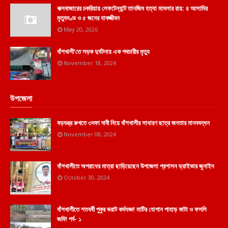
কক্সবাজারের চকরিয়ায় লেফটেন্যান্ট তানজিম হত্যা মামলার রায়: ৪ আসামির
মৃত্যুদণ্ড ও ৫ জনের যাবজ্জীবন
May 20, 2026
বাঁশখালী'তে সড়ক দুর্ঘটনায় এক পথচারীর মৃত্যু
November 18, 2024
উপজেলা
ষড়যন্ত্র রুখতে ৩দফা দাবী নিয়ে বাঁশখালীর সাধারণ ছাত্র জনতার মানববন্ধন
November 08, 2024
বাঁশখালীতে অপরাধের মাত্রা ছাড়িয়েছেন উপজেলা প্রশাসন ড্রাইভার জুনাইদ
October 30, 2024
বাঁশখালীতে শতবর্ষী পুকুর ভরাট কর্মযজ্ঞ! মাটির যোগান পাহাড় কাটা ও ফসলি
জমি! পর্ব- ১