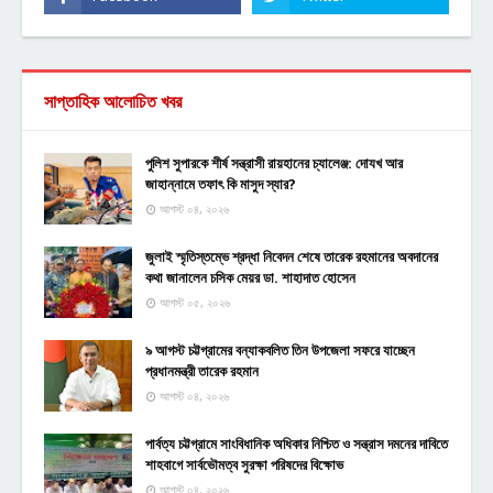
সাপ্তাহিক আলোচিত খবর
পুলিশ সুপারকে শীর্ষ সন্ত্রাসী রায়হানের চ্যালেঞ্জ: দোযখ আর
জাহান্নামে তফাৎ কি মাসুদ স্যার?
আগস্ট ০৪, ২০২৬
জুলাই স্মৃতিস্তম্ভে শ্রদ্ধা নিবেদন শেষে তারেক রহমানের অবদানের
কথা জানালেন চসিক মেয়র ডা. শাহাদাত হোসেন
আগস্ট ০৫, ২০২৬
৯ আগস্ট চট্টগ্রামের বন্যাকবলিত তিন উপজেলা সফরে যাচ্ছেন
প্রধানমন্ত্রী তারেক রহমান
আগস্ট ০৪, ২০২৬
পার্বত্য চট্টগ্রামে সাংবিধানিক অধিকার নিশ্চিত ও সন্ত্রাস দমনের দাবিতে
শাহবাগে সার্বভৌমত্ব সুরক্ষা পরিষদের বিক্ষোভ
আগস্ট ০৪, ২০২৬