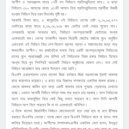
আ’লীগ ও স্বতন্ত্রসহ মাত্র ১৭টি দল নির্বাচনে প্রতিদ্বন্দ্বিতা করে। এ ছাড়া
নির্বাচনে ৩০০ আসনের মধ্যে ১৫৩টি আসনে বিনা প্রতিদ্বন্দ্বিতায় প্রার্থীরা বিজয়ী
হওয়ায় নির্বাচন নিয়ে চরম বিতর্কের সৃষ্টি হয়।
সরকারি হিসাব মতে, ৫ জানুয়ারির ওই নির্বাচনে দেশের মোট ৯,১৯,৬৫,৯৭৭
ভোটারের মধ্যে মাত্র ৪,৩৯,৩৮,৯৩৮ জন ভোটার ভোট দেয়ার সুযোগ পান।
বেসরকারি অনেক সংস্থার মতে, নির্বাচনে অংশগ্রহণকারী ভোটারের সংখ্যা
একেবারেই কম। দেশের তৎকালীন প্রধান বিরোধী জোটের বর্জনের মুখে অনুষ্ঠিত
একতরফা ওই নির্বাচন নিয়ে দেশ-বিদেশে ব্যাপক প্রশ্ন ও সমালোচনার মধ্যে পড়ে
ক্ষমতাসীন আ’লীগ। সব রাজনৈতিক দলকে নিয়ে একটি অংশগ্রহণমূলক নির্বাচনের
চাপের মুখে প্রধানমন্ত্রী শেখ হাসিনা ওই নির্বাচনকে নিয়ম রক্ষার নির্বাচন হিসেবে
আখ্যা দিয়ে খুব শিগগিরই আরেকটি নির্বাচন অনুষ্ঠানের ঘোষণা দেন। তবে সেই
নির্বাচন আয়োজনে আর কোনো উদ্যোগ নেয়া হয়নি।
বিএনপি চেয়ারপারসন বেগম খালেদা জিয়া বর্তমানে জিয়া অরফানেজ ট্রাস্ট মামলার
রায়ে কারাগারে রয়েছেন। এ ছাড়া তার বিরুদ্ধে নাশকতার একাধিক মামলা রয়েছে।
কোনো মামলায় জামিন হলে অন্য একটি মামলায় তাকে পুনরায় গ্রেফতার দেখানো
হচ্ছে। এভাবে আগামী নির্বাচন পর্যন্ত সময় পার করতে চায় সরকার। ফলে নির্বাচনের
আগে তার কারামুক্তি নিয়ে কেউ কিছু বলতে পারছেন না। ফলে তিনি আগামী
নির্বাচনে অংশ নিতে পারবেন কি না তা একেবারেই অনিশ্চিত।
এ দিকে খালেদা জিয়াবিহীন নির্বাচন কোনোভাবেই হতে দেয়া হবে না বলে হুঁশিয়ার
করছেন বিএনপির নেতারা। তাকে জেলে রেখে বিএনপি নির্বাচনে যাবে না বলেও সাফ
জানিয়ে দিয়েছেন তারা। আ’লীগের সম্পাদকমণ্ডলীর একাধিক নেতা বলেন, উদ্ভূত
পরিস্থিতিতে বিএনপি এবারো নির্বাচনে আসবে বলে মনে হয় না। আর তারা না এলে