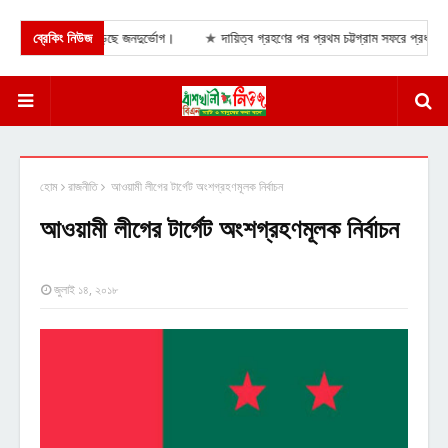
জো স্লুইসগেটে বেড়েছে জনদুর্ভোগ।
ব্রেকিং নিউজ
★
দায়িত্ব গ্রহণের পর প্রথম চট্টগ্রাম সফরে প্রধানমন্ত্রী 
হোম
রাজনীতি
আওয়ামী লীগের টার্গেট অংশগ্রহণমূলক নির্বাচন
আওয়ামী লীগের টার্গেট অংশগ্রহণমূলক নির্বাচন
জুলাই ১৪, ২০১৮