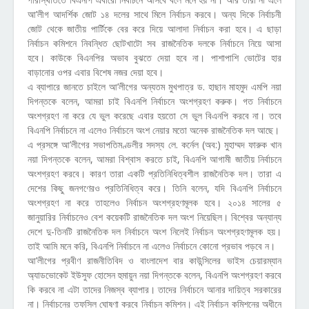
আ’লীগ আদর্শিক জোট ১৪ দলের সাথে মিলে নির্বাচন করবে। অন্য দিকে নির্বাচনী
জোট থেকে জাতীয় পার্টিকে বের করে দিয়ে আলাদা নির্বাচন করা হবে। এ ছাড়া
নির্বাচন কমিশনে নিবন্ধিত ছোটখাটো সব রাজনৈতিক দলকে নির্বাচনে নিয়ে আসা
হবে। কাউকে বিএনপির অভাব বুঝতে দেয়া হবে না। পাশাপাশি ভোটের হার
বাড়ানোর ওপর এবার বিশেষ নজর দেয়া হবে।
এ ব্যাপারে জানতে চাইলে আ’লীগের অন্যতম মুখপাত্র ড. হাছান মাহমুদ এমপি নয়া
দিগন্তকে বলেন, আমরা চাই বিএনপি নির্বাচনে অংশগ্রহণ করুক। গত নির্বাচনে
অংশগ্রহণ না করে যে ভুল করেছে এবার হয়তো সে ভুল বিএনপি করবে না। তবে
বিএনপি নির্বাচনে না এলেও নির্বাচনে অংশ নেয়ার মতো অনেক রাজনৈতিক দল আছে।
এ প্রসঙ্গে আ’লীগের সভাপতিমণ্ডলীর সদস্য লে. কর্নেল (অব:) মুহাম্মদ ফারুক খান
নয়া দিগন্তকে বলেন, আমরা বিশ্বাস করতে চাই, বিএনপি আগামী জাতীয় নির্বাচনে
অংশগ্রহণ করবে। কারণ তারা একটি প্রতিনিধিত্বশীল রাজনৈতিক দল। তারা এ
দেশের কিছু জনগণেরও প্রতিনিধিত্ব করে। তিনি বলেন, যদি বিএনপি নির্বাচনে
অংশগ্রহণ না করে তাহলেও নির্বাচন অংশগ্রহণমূলক হবে। ২০১৪ সালের ৫
জানুয়ারির নির্বাচনেও বেশ কয়েকটি রাজনৈতিক দল অংশ নিয়েছিল। বিশ্বের অন্যান্য
দেশে দু-তিনটি রাজনৈতিক দল নির্বাচনে অংশ নিলেই নির্বাচন অংশগ্রহণমূলক হয়।
তাই আমি মনে করি, বিএনপি নির্বাচনে না এলেও নির্বাচনে কোনো প্রভাব পড়বে ন।
আ’লীগের প্রবীণ রাজনীতিবিদ ও বাংলাদেশ বার কাউন্সিলের ভাইস চেয়ারম্যান
অ্যাডভোকেট ইউসুফ হোসেন হুমায়ুন নয়া দিগন্তকে বলেন, বিএনপি অংশগ্রহণ করবে
কি করবে না এটা তাদের নিজস্ব ব্যাপার। তাদের নির্বাচনে আনার দায়িত্ব সরকারের
না। নির্বাচনের তফসিল ঘোষণা করবে নির্বাচন কমিশন। এই নির্বাচন কমিশনের অধীনে