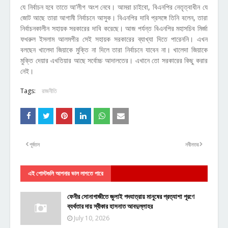
যে নির্বাচন হবে তাতে আ’লীগ অংশ নেবে। আমরা চাইবো, বিএনপির নেতৃত্বাধীন যে
জোট আছে তারা আগামী নির্বাচনে আসুক। বিএনপির দাবি প্রসঙ্গে তিনি বলেন, তারা
নির্বাচনকালীন সহায়ক সরকারের দাবি করেছে। আজ পর্যন্ত বিএনপির মহাসচিব মির্জা
ফখরুল ইসলাম আলমগীর সেই সহায়ক সরকারের ব্যাখ্যা দিতে পারেননি। এখন
বলছেন খালেদা জিয়াকে মুক্তি না দিলে তারা নির্বাচনে যাবেন না। খালেদা জিয়াকে
মুক্তি দেয়ার এখতিয়ার আছে সর্বোচ্চ আদালতের। এখানে তো সরকারের কিছু করার
নেই।
Tags:
রাজনীতি
পূর্বতন
নবীনতর
এই পোস্টগুলি আপনার ভাল লাগতে পারে
ফেনীর সোনাগাজীতে জুলাই পদযাত্রায় মানুষের প্রত্যাশা পূরণে
ব্যর্থতার দায় স্বীকার হাসনাত আবদুল্লাহর
July 10, 2026