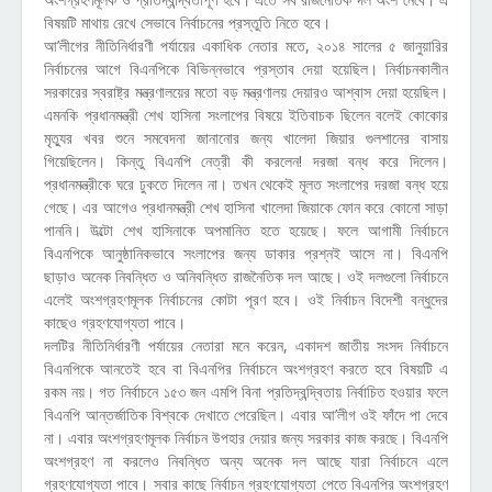
বিষয়টি মাথায় রেখে সেভাবে নির্বাচনের প্রস্তুতি নিতে হবে।
আ’লীগের নীতিনির্ধারণী পর্যায়ের একাধিক নেতার মতে, ২০১৪ সালের ৫ জানুয়ারির
নির্বাচনের আগে বিএনপিকে বিভিন্নভাবে প্রস্তাব দেয়া হয়েছিল। নির্বাচনকালীন
সরকারের স্বরাষ্ট্র মন্ত্রণালয়ের মতো বড় মন্ত্রণালয় দেয়ারও আশ্বাস দেয়া হয়েছিল।
এমনকি প্রধানমন্ত্রী শেখ হাসিনা সংলাপের বিষয়ে ইতিবাচক ছিলেন বলেই কোকোর
মৃত্যুর খবর শুনে সমবেদনা জানানোর জন্য খালেদা জিয়ার গুলশানের বাসায়
গিয়েছিলেন। কিন্তু বিএনপি নেত্রী কী করলেন! দরজা বন্ধ করে দিলেন।
প্রধানমন্ত্রীকে ঘরে ঢুকতে দিলেন না। তখন থেকেই মূলত সংলাপের দরজা বন্ধ হয়ে
গেছে। এর আগেও প্রধানমন্ত্রী শেখ হাসিনা খালেদা জিয়াকে ফোন করে কোনো সাড়া
পাননি। উল্টো শেখ হাসিনাকে অপমানিত হতে হয়েছে। ফলে আগামী নির্বাচনে
বিএনপিকে আনুষ্ঠানিকভাবে সংলাপের জন্য ডাকার প্রশ্নই আসে না। বিএনপি
ছাড়াও অনেক নিবন্ধিত ও অনিবন্ধিত রাজনৈতিক দল আছে। ওই দলগুলো নির্বাচনে
এলেই অংশগ্রহণমূলক নির্বাচনের কোটা পূরণ হবে। ওই নির্বাচন বিদেশী বন্ধুদের
কাছেও গ্রহণযোগ্যতা পাবে।
দলটির নীতিনির্ধারণী পর্যায়ের নেতারা মনে করেন, একাদশ জাতীয় সংসদ নির্বাচনে
বিএনপিকে আনতেই হবে বা বিএনপির নির্বাচনে অংশগ্রহণ করতে হবে বিষয়টি এ
রকম নয়। গত নির্বাচনে ১৫৩ জন এমপি বিনা প্রতিদ্বন্দ্বিতায় নির্বাচিত হওয়ার ফলে
বিএনপি আন্তর্জাতিক বিশ্বকে দেখাতে পেরেছিল। এবার আ’লীগ ওই ফাঁদে পা দেবে
না। এবার অংশগ্রহণমূলক নির্বাচন উপহার দেয়ার জন্য সরকার কাজ করছে। বিএনপি
অংশগ্রহণ না করলেও নিবন্ধিত অন্য অনেক দল আছে যারা নির্বাচনে এলে
গ্রহণযোগ্যতা পাবে। সবার কাছে নির্বাচন গ্রহণযোগ্যতা পেতে বিএনপির অংশগ্রহণ