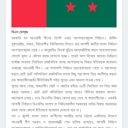
বিএন ডেস্কঃ
সরকারি দল আওয়ামী লীগের টার্গেট এবার অংশগ্রহণমূলক নির্বাচন। মার্কিন
যুক্তরাষ্ট্র, ভারত, ইউরোপীয় ইউনিয়নসহ বিশ্বও চায় আগামী জাতীয় সংসদ নির্বাচন
অংশগ্রহণমূলক হোক। ৫ জানুয়ারির বিতর্ক ঘুচিয়ে আন্তর্জাতিক মহলে গ্রহণযোগ্যতা
পেতেই মূলত এ কৌশল কাজে লাগানো হচ্ছে। তারই অংশ হিসেবে আসন্ন নির্বাচনে
সর্বোচ্চ সংখ্যক নিবন্ধিত রাজনৈতিক দলের অংশগ্রহণের বিষয়ে ইতিবাচক মনোভাব
দেখাচ্ছে আওয়ামী লীগ। এর পাশাপাশি নির্বাচন গ্রহণযোগ্যতা পেতে ও প্রাণবন্ত
করতে ছোট ছোট অনিবন্ধিত রাজনৈতিক দলকে কিছু প্রণোদনা দিয়ে অংশীদার করতে
চায় ক্ষমতাসীনেরাÑ নীতিনির্ধারণী পর্যায় সূত্রে এমন আভাস পাওয়া গেছে।
সূত্রে জানা গেছে, ক্ষমতাসীন জোট ও জোটের বাইরে ৩৬টি নিবন্ধিত দল নিয়ে কাজ
করছে সরকার। ছোট ছোট অনিবন্ধিত দলের সাথেও বিভিন্ন মাধ্যমে আলাপ-
আলোচনা চলছে। তবে বিএনপির বিষয়ে কোনো ছাড় দেবে না ক্ষমতাসীনেরা। এমনকি
আগামী নির্বাচনে বিএনপির সংলাপ বা নির্বাচনকালীন সরকারের দাবির বিষয়ে সরকারের
তরফ থেকে কোনো ইতিবাচক মনোভাব দেখানো হবে না।
গত ৫ জুলাই সংসদ ভবনে আ’লীগের সংসদীয় দলের বৈঠকে এমপিদের উদ্দেশে
আওয়ামী লীগ প্রধান ও প্রধানমন্ত্রী শেখ হাসিনা বলেছেন, আগামী নির্বাচন
অংশগ্রহণমূলক ও প্রতিদ্বন্দ্বিতাপূর্ণ হবে। এতে সব রাজনৈতিক দল অংশ নেবে। এ